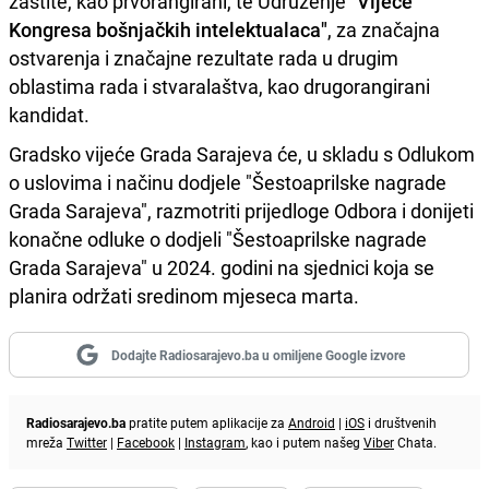
zaštite, kao prvorangirani, te Udruženje
"Vijeće
Kongresa bošnjačkih intelektualaca"
, za značajna
ostvarenja i značajne rezultate rada u drugim
oblastima rada i stvaralaštva, kao drugorangirani
kandidat.
Gradsko vijeće Grada Sarajeva će, u skladu s Odlukom
o uslovima i načinu dodjele "Šestoaprilske nagrade
Grada Sarajeva", razmotriti prijedloge Odbora i donijeti
konačne odluke o dodjeli "Šestoaprilske nagrade
Grada Sarajeva" u 2024. godini na sjednici koja se
planira održati sredinom mjeseca marta.
Dodajte Radiosarajevo.ba u omiljene Google izvore
Radiosarajevo.ba
pratite putem aplikacije za
Android
|
iOS
i društvenih
mreža
Twitter
|
Facebook
|
Instagram
, kao i putem našeg
Viber
Chata.