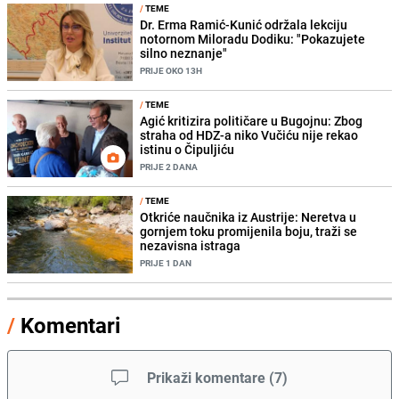
/
TEME
Dr. Erma Ramić-Kunić održala lekciju
notornom Miloradu Dodiku: "Pokazujete
silno neznanje"
PRIJE OKO 13H
/
TEME
Agić kritizira političare u Bugojnu: Zbog
straha od HDZ-a niko Vučiću nije rekao
istinu o Čipuljiću
PRIJE 2 DANA
/
TEME
Otkriće naučnika iz Austrije: Neretva u
gornjem toku promijenila boju, traži se
nezavisna istraga
PRIJE 1 DAN
/
Komentari
Prikaži komentare
(
7
)