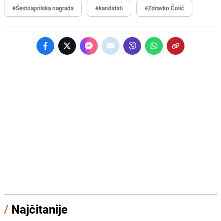
#Šestoaprilska nagrada
#kandidati
#Zdravko Čolić
/
Najčitanije