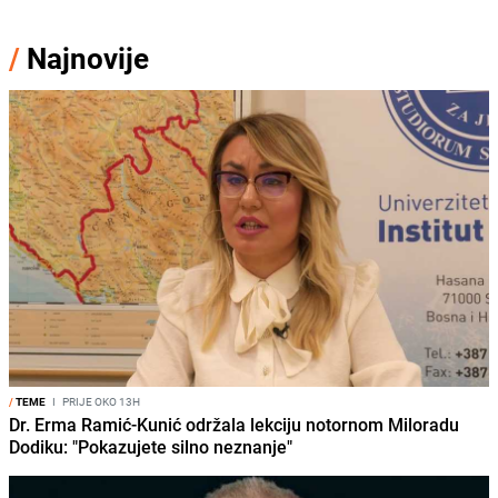
/
Najnovije
/
TEME
I
PRIJE OKO 13H
Dr. Erma Ramić-Kunić održala lekciju notornom Miloradu
Dodiku: "Pokazujete silno neznanje"