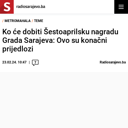
Otvor
/
METROMAHALA
/
TEME
Ko će dobiti Šestoaprilsku nagradu
Grada Sarajeva: Ovo su konačni
prijedlozi
23.02.24. 10:47
Radiosarajevo.ba
7