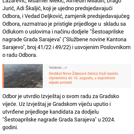
Lazarević, Muamer Mekić, Almedin Miladin, Drago
Jurić, Adi Škaljić, koji je ujedno predsjedavajući
Odbora, i Vedad Deljković, zamjenik predsjedavajućeg
Odbora, razmatrao je pristigle prijedloge u skladu sa
Odlukom o uslovima i načinu dodjele "Šestoaprilske
nagrade Grada Sarajeva" ("Službene novine Kantona
Sarajevo", broj 41/22 i 49/22) i usvojenim Poslovnikom
o radu Odbora.
TRENDING
Sindikat Nove Željezare Zenica traži isplatu
otpremnina do 10. augusta, u suprotnom
slijede protesti
Odbor je utvrdio Izvještaj o svom radu za Gradsko
vijeće. Uz Izvještaj je Gradskom vijeću uputio i
utvrđene prijedloge kandidata za dodjelu
"Šestoaprilske nagrade Grada Sarajeva" u 2024.
godini.