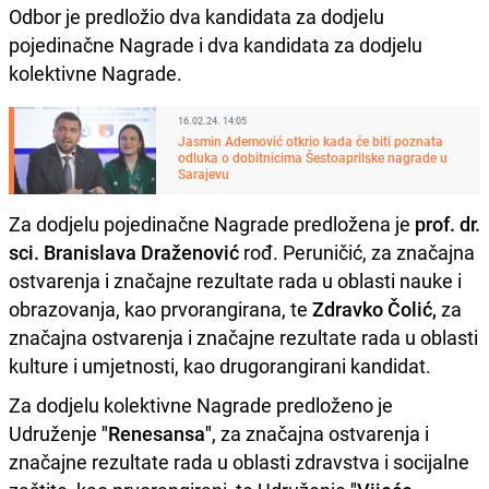
Odbor je predložio dva kandidata za dodjelu
pojedinačne Nagrade i dva kandidata za dodjelu
kolektivne Nagrade.
16.02.24. 14:05
Jasmin Ademović otkrio kada će biti poznata
odluka o dobitnicima Šestoaprilske nagrade u
Sarajevu
Za dodjelu pojedinačne Nagrade predložena je
prof. dr.
sci. Branislava Draženović
rođ. Peruničić, za značajna
ostvarenja i značajne rezultate rada u oblasti nauke i
obrazovanja, kao prvorangirana, te
Zdravko Čolić,
za
značajna ostvarenja i značajne rezultate rada u oblasti
kulture i umjetnosti, kao drugorangirani kandidat.
Za dodjelu kolektivne Nagrade predloženo je
Udruženje
"Renesansa"
, za značajna ostvarenja i
značajne rezultate rada u oblasti zdravstva i socijalne