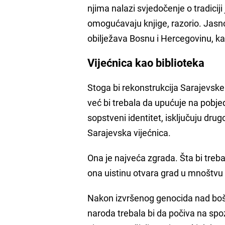
njima nalazi svjedočenje o tradiciji
omogućavaju knjige, razorio. Jasno 
obilježava Bosnu i Hercegovinu, kao
Vijećnica kao biblioteka
Stoga bi rekonstrukcija Sarajevske 
već bi trebala da upućuje na pobje
sopstveni identitet, isključuju drug
Sarajevska vijećnica.
Ona je najveća zgrada. Šta bi treba
ona uistinu otvara grad u mnoštvu 
Nakon izvršenog genocida nad bošn
naroda trebala bi da počiva na spoz