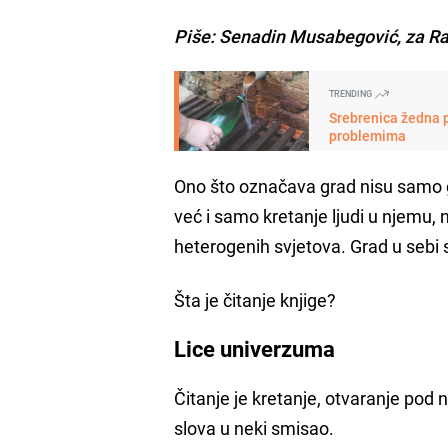
Piše: Senadin Musabegović, za R
TRENDING
Srebrenica žedna p
problemima
Ono što označava grad nisu samo ge
već i samo kretanje ljudi u njemu,
heterogenih svjetova. Grad u sebi 
Šta je čitanje knjige?
Lice univerzuma
Čitanje je kretanje, otvaranje pod
slova u neki smisao.