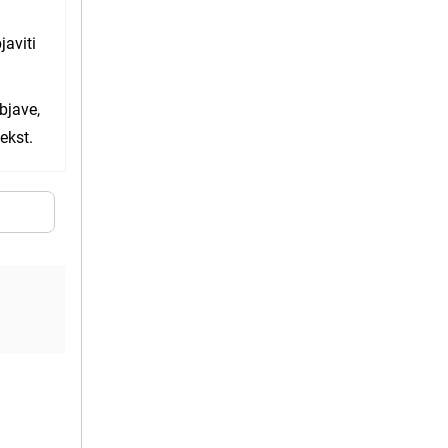
javiti
bjave,
ekst.