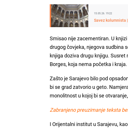
15.05.26. 19:22
Savez kolumnista | 
Smisao nije zacementiran. U knjizi 
drugog čovjeka, njegova sudbina se
knjiga doziva drugu knjigu. Susret 
Borges, koja nema početka i kraja.
Zašto je Sarajevo bilo pod opsadom
bi se grad zatvorio u geto. Namjer
monolitnost u kojoj bi se otvaranje, 
Zabranjeno preuzimanje teksta be
I Orijentalni institut u Sarajevu, k