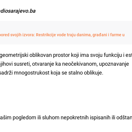
adiosarajevo.ba
ored svojih izvora: Restrikcije vode traju danima, građani i farme u
ometrijski oblikovan prostor koji ima svoju funkciju i est
 njihovi susreti, otvaranje ka neočekivanom, upoznavanje
sadrži mnogostrukost koja se stalno oblikuje.
 našim pogledom ili sluhom nepokretnih ispisanih ili odšt