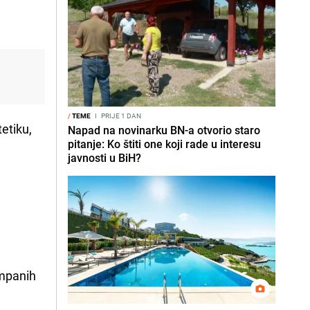
/
TEME
I
PRIJE 1 DAN
etiku,
Napad na novinarku BN-a otvorio staro
pitanje: Ko štiti one koji rade u interesu
javnosti u BiH?
ampanih