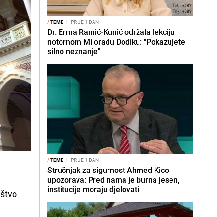
/
TEME
I
PRIJE 1 DAN
Dr. Erma Ramić-Kunić održala lekciju
notornom Miloradu Dodiku: "Pokazujete
silno neznanje"
/
TEME
I
PRIJE 1 DAN
Stručnjak za sigurnost Ahmed Kico
upozorava: Pred nama je burna jesen,
institucije moraju djelovati
oštvo