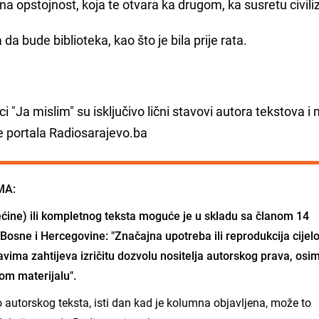
na opstojnost, koja te otvara ka drugom, ka susretu civiliz
da bude biblioteka, kao što je bila prije rata.
rici "Ja mislim" su isključivo lični stavovi autora tekstova 
e portala Radiosarajevo.ba
MA:
ćine) ili kompletnog teksta moguće je u skladu sa članom 14
Bosne i Hercegovine: "Značajna upotreba ili reprodukcija cijel
vima zahtijeva izričitu dozvolu nositelja autorskog prava, osi
om materijalu".
io autorskog teksta, isti dan kad je kolumna objavljena, može to