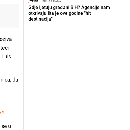
/
TEME
I
PRIJE 2 DANA
Gdje ljetuju građani BiH? Agencije nam
otkrivaju šta je ove godine "hit
destinacija"
doziva
teci
 Luis
nica, da
a!
o se u