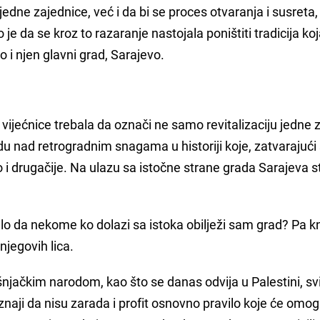
 jedne zajednice, već i da bi se proces otvaranja i susreta,
je da se kroz to razaranje nastojala poništiti tradicija ko
 i njen glavni grad, Sarajevo.
vijećnice trebala da označi ne samo revitalizaciju jedne 
du nad retrogradnim snagama u historiji koje, zatvarajući
o i drugačije. Na ulazu sa istočne strane grada Sarajeva st
lo da nekome ko dolazi sa istoka obilježi sam grad? Pa knj
njegovih lica.
jačkim narodom, kao što se danas odvija u Palestini, svi
naji da nisu zarada i profit osnovno pravilo koje će omog