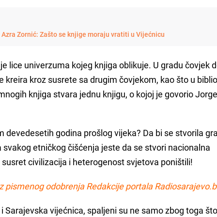
Azra Zornić: Zašto se knjige moraju vratiti u Vijećnicu
je lice univerzuma kojeg knjiga oblikuje. U gradu čovjek 
 kreira kroz susrete sa drugim čovjekom, kao što u biblio
mnogih knjiga stvara jednu knjigu, o kojoj je govorio Jorge
 devedesetih godina prošlog vijeka? Da bi se stvorila gra
a svakog etničkog čišćenja jeste da se stvori nacionalna
susret civilizacija i heterogenost svjetova poništili!
z pismenog odobrenja Redakcije portala Radiosarajevo.b
ao i Sarajevska vijećnica, spaljeni su ne samo zbog toga št