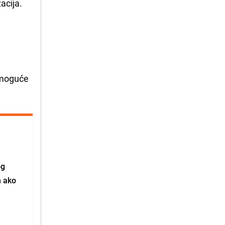
acija.
i moguće
og
m ako