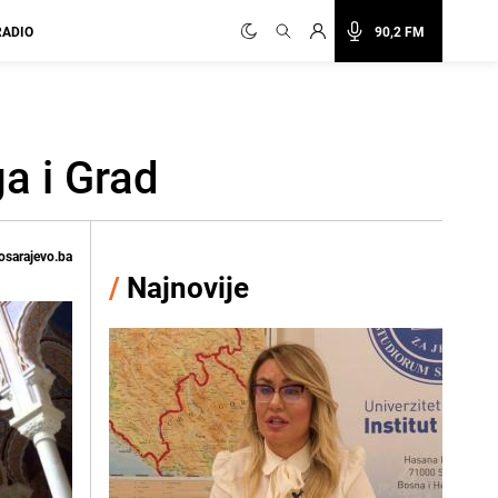
RADIO
90,2 FM
a i Grad
osarajevo.ba
/
Najnovije