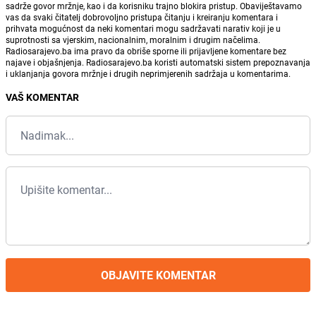
sadrže govor mržnje, kao i da korisniku trajno blokira pristup. Obaviještavamo
vas da svaki čitatelj dobrovoljno pristupa čitanju i kreiranju komentara i
prihvata mogućnost da neki komentari mogu sadržavati narativ koji je u
suprotnosti sa vjerskim, nacionalnim, moralnim i drugim načelima.
Radiosarajevo.ba ima pravo da obriše sporne ili prijavljene komentare bez
najave i objašnjenja. Radiosarajevo.ba koristi automatski sistem prepoznavanja
i uklanjanja govora mržnje i drugih neprimjerenih sadržaja u komentarima.
VAŠ KOMENTAR
OBJAVITE KOMENTAR