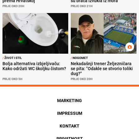
prema Hrvatskoj
su braća izvukla iz mora
PRIJE OKO 20H
PRIJE OKO 21H
/
ŽIVOT I STIL
/
NOGOMET
Bolja alternativa izbjeljivaču:
Nekadašnji trener Željezničara
Kako održati WC školjku čistom?
se pita: "Odakle se stvorio toliki
dug?"
PRIJE OKO 5H
PRIJE OKO 20H
MARKETING
IMPRESSUM
KONTAKT
PRIVATNOST