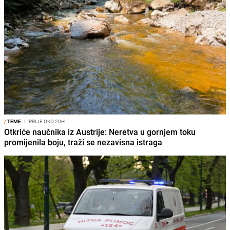
/
TEME
I
PRIJE OKO 20H
Otkriće naučnika iz Austrije: Neretva u gornjem toku
promijenila boju, traži se nezavisna istraga