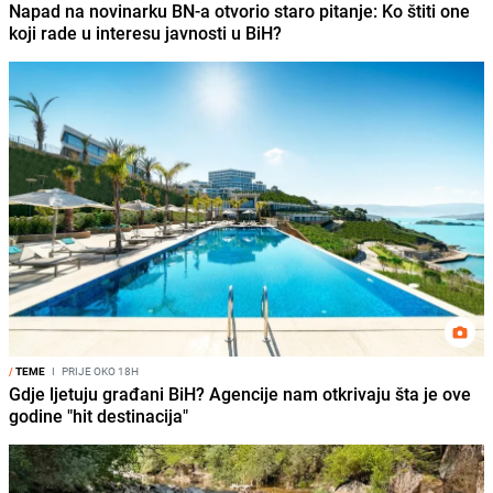
Napad na novinarku BN-a otvorio staro pitanje: Ko štiti one
koji rade u interesu javnosti u BiH?
/
TEME
I
PRIJE OKO 18H
Gdje ljetuju građani BiH? Agencije nam otkrivaju šta je ove
godine "hit destinacija"