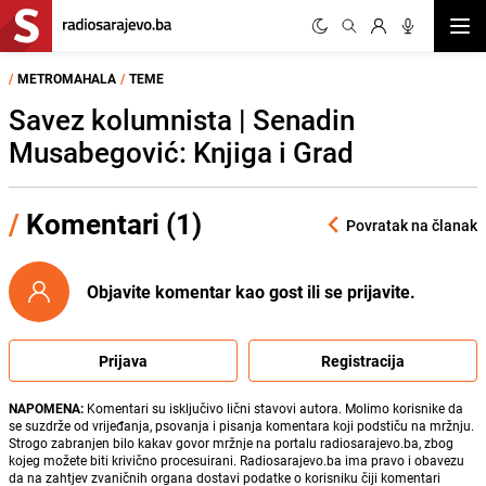
Otvor
/
METROMAHALA
/
TEME
Savez kolumnista | Senadin
Musabegović: Knjiga i Grad
/
Komentari (1)
Povratak na članak
Objavite komentar kao gost ili se prijavite.
Prijava
Registracija
NAPOMENA:
Komentari su isključivo lični stavovi autora. Molimo korisnike da
se suzdrže od vrijeđanja, psovanja i pisanja komentara koji podstiču na mržnju.
Strogo zabranjen bilo kakav govor mržnje na portalu radiosarajevo.ba, zbog
kojeg možete biti krivično procesuirani. Radiosarajevo.ba ima pravo i obavezu
da na zahtjev zvaničnih organa dostavi podatke o korisniku čiji komentari