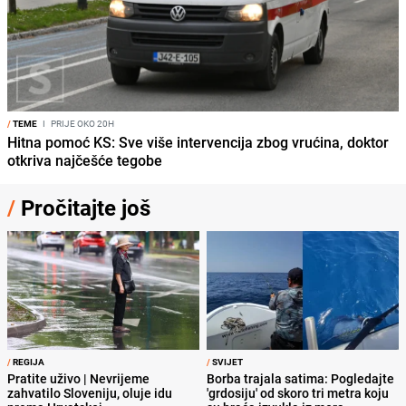
/
TEME
I
PRIJE OKO 20H
Hitna pomoć KS: Sve više intervencija zbog vrućina, doktor
otkriva najčešće tegobe
/
Pročitajte još
/
REGIJA
/
SVIJET
Pratite uživo | Nevrijeme
Borba trajala satima: Pogledajte
zahvatilo Sloveniju, oluje idu
'grdosiju' od skoro tri metra koju