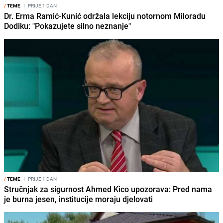
/
TEME
I
PRIJE 1 DAN
Dr. Erma Ramić-Kunić održala lekciju notornom Miloradu
Dodiku: "Pokazujete silno neznanje"
/
TEME
I
PRIJE 1 DAN
Stručnjak za sigurnost Ahmed Kico upozorava: Pred nama
je burna jesen, institucije moraju djelovati