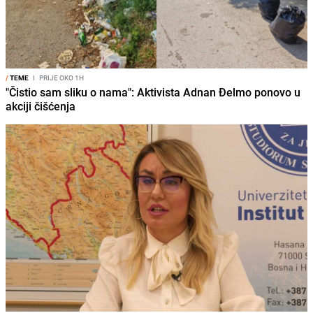
/
TEME
I
PRIJE OKO 1H
"Čistio sam sliku o nama": Aktivista Adnan Đelmo ponovo u
akciji čišćenja