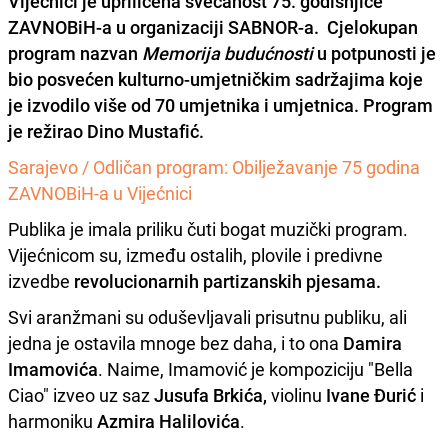
Vijećnici
je upriličena svečanost 75. godišnjice
ZAVNOBiH-a u organizaciji SABNOR-a. Cjelokupan
program nazvan
Memorija budućnosti
u potpunosti je
bio posvećen kulturno-umjetničkim sadržajima koje
je izvodilo više od
70 umjetnika i umjetnica
. Program
je režirao
Dino Mustafić.
Sarajevo / Odličan program: Obilježavanje 75 godina
ZAVNOBiH-a u Vijećnici
Publika je imala priliku čuti bogat muzički program.
Vijećnicom su, između ostalih, plovile i predivne
izvedbe
revolucionarnih partizanskih pjesama.
Svi aranžmani su oduševljavali prisutnu publiku, ali
jedna je ostavila mnoge bez daha, i to ona
Damira
Imamovića
. Naime, Imamović je kompoziciju "Bella
Ciao" izveo uz saz
Jusufa Brkića,
violinu
Ivane Đurić
i
harmoniku
Azmira Halilovića
.