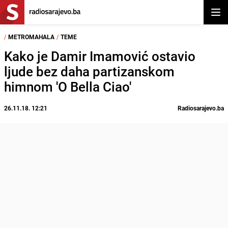
Otvor
/
METROMAHALA
/
TEME
Kako je Damir Imamović ostavio
ljude bez daha partizanskom
himnom 'O Bella Ciao'
26.11.18. 12:21
Radiosarajevo.ba