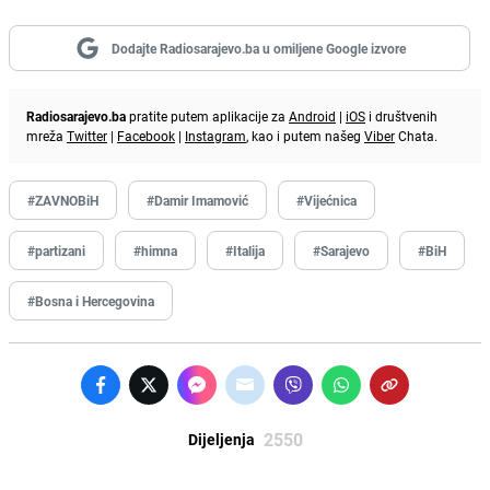
Dodajte Radiosarajevo.ba u omiljene Google izvore
Radiosarajevo.ba
pratite putem aplikacije za
Android
|
iOS
i društvenih
mreža
Twitter
|
Facebook
|
Instagram
, kao i putem našeg
Viber
Chata.
#ZAVNOBiH
#Damir Imamović
#Vijećnica
#partizani
#himna
#Italija
#Sarajevo
#BiH
#Bosna i Hercegovina
2550
Dijeljenja