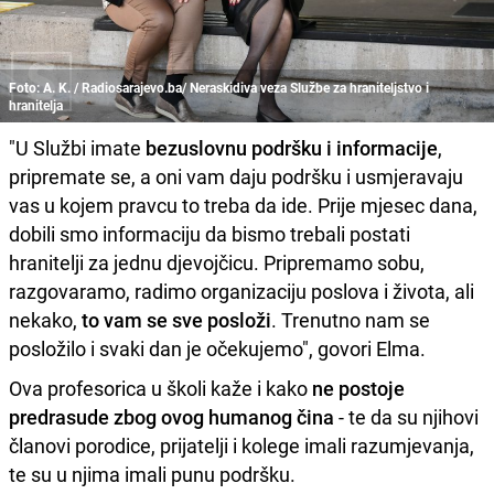
Foto: A. K. / Radiosarajevo.ba/ Neraskidiva veza Službe za hraniteljstvo i
hranitelja
"U Službi imate
bezuslovnu podršku i informacije
,
pripremate se, a oni vam daju podršku i usmjeravaju
vas u kojem pravcu to treba da ide. Prije mjesec dana,
dobili smo informaciju da bismo trebali postati
hranitelji za jednu djevojčicu. Pripremamo sobu,
razgovaramo, radimo organizaciju poslova i života, ali
nekako,
to vam se sve posloži
. Trenutno nam se
posložilo i svaki dan je očekujemo", govori Elma.
Ova profesorica u školi kaže i kako
ne postoje
predrasude zbog ovog humanog čina
- te da su njihovi
članovi porodice, prijatelji i kolege imali razumjevanja,
te su u njima imali punu podršku.