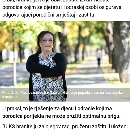
porodice kojim se djetetu ili odrasloj osobi osigurava
odgovarajući porodični smještaj i zaštita.
Foto: A. K. / Radiosarajevo.ba/ Šatara: "Hranitelju pripada pravo na hraniteljsku
naknadu"
U praksi, to je
rješenje za djecu i odrasle kojima
porodica porijekla ne može pružiti optimalnu brigu.
"U KS hranitelju za njegov rad, pruženu zaštitu i uloženi