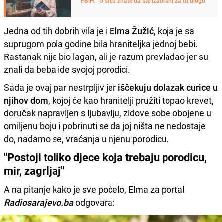
FBiH: "U srcu znate da ste izabrani za tu ulogu"
Jedna od tih dobrih vila je i
Elma Žužić
, koja je sa
suprugom pola godine bila hraniteljka jednoj bebi.
Rastanak nije bio lagan, ali je razum prevladao jer su
znali da beba ide svojoj porodici.
Sada je ovaj par nestrpljiv jer
iščekuju dolazak curice u
njihov dom
, kojoj će kao hranitelji pružiti topao krevet,
doručak napravljen s ljubavlju, zidove sobe obojene u
omiljenu boju i pobrinuti se da joj ništa ne nedostaje
do, nadamo se, vraćanja u njenu porodicu.
"Postoji toliko djece koja trebaju porodicu,
mir, zagrljaj"
A na pitanje kako je sve počelo, Elma za portal
Radiosarajevo.ba
odgovara: