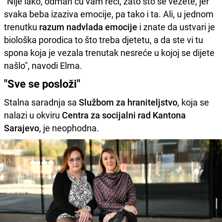
"Nije lako, odmah ću vam reći, zato što se vežete, jer
svaka beba izaziva emocije, pa tako i ta. Ali, u jednom
trenutku
razum nadvlada emocije
i znate da ustvari je
biološka porodica to što treba djetetu, a da ste vi tu
spona koja je vezala trenutak nesreće u kojoj se dijete
našlo", navodi Elma.
"Sve se posloži"
Stalna saradnja sa
Službom za hraniteljstvo
, koja se
nalazi u okviru
Centra za socijalni rad Kantona
Sarajevo
, je neophodna.