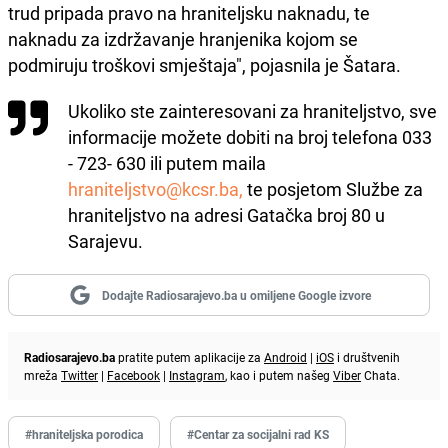
trud pripada pravo na hraniteljsku naknadu, te
naknadu za izdržavanje hranjenika kojom se
podmiruju troškovi smještaja", pojasnila je Šatara.
Ukoliko ste zainteresovani za hraniteljstvo, sve
informacije možete dobiti na broj telefona 033
- 723- 630 ili putem maila
hraniteljstvo@kcsr.ba,
te posjetom Službe za
hraniteljstvo na adresi Gatačka broj 80 u
Sarajevu.
Dodajte Radiosarajevo.ba u omiljene Google izvore
Radiosarajevo.ba
pratite putem aplikacije za
Android
|
iOS
i društvenih
mreža
Twitter
|
Facebook
|
Instagram
, kao i putem našeg
Viber
Chata.
#hraniteljska porodica
#Centar za socijalni rad KS