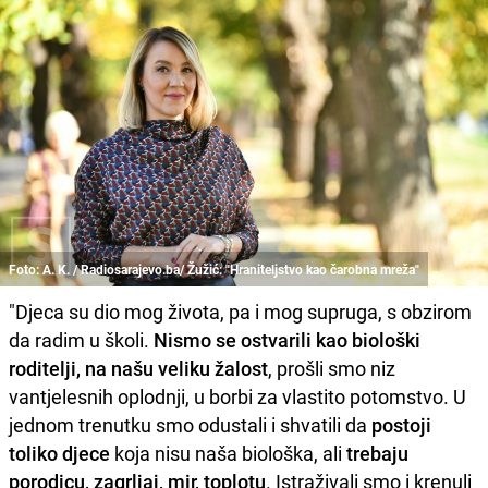
Foto: A. K. / Radiosarajevo.ba/ Žužić: "Hraniteljstvo kao čarobna mreža"
"Djeca su dio mog života, pa i mog supruga, s obzirom
da radim u školi.
Nismo se ostvarili kao biološki
roditelji, na našu veliku žalost
, prošli smo niz
vantjelesnih oplodnji, u borbi za vlastito potomstvo. U
jednom trenutku smo odustali i shvatili da
postoji
toliko djece
koja nisu naša biološka, ali
trebaju
porodicu, zagrljaj, mir, toplotu
. Istraživali smo i krenuli