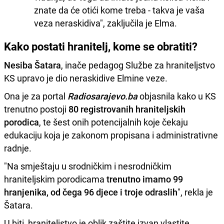
znate da će otići kome treba - takva je vaša
veza neraskidiva", zaključila je Elma.
Kako postati hranitelj, kome se obratiti?
Nesiba Šatara
, inače pedagog Službe za hraniteljstvo
KS upravo je dio neraskidive Elmine veze.
Ona je za portal
Radiosarajevo.ba
objasnila kako u KS
trenutno postoji
80 registrovanih hraniteljskih
porodica
, te šest onih potencijalnih koje čekaju
edukaciju koja je zakonom propisana i administrativne
radnje.
"Na smještaju u srodničkim i nesrodničkim
hraniteljskim porodicama
trenutno imamo 99
hranjenika, od čega 96 djece i troje odraslih
", rekla je
Šatara.
U biti, hraniteljstvo je oblik zaštite izvan vlastite