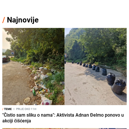
/
Najnovije
/
TEME
I
PRIJE OKO 11H
"Čistio sam sliku o nama": Aktivista Adnan Đelmo ponovo u
akciji čišćenja