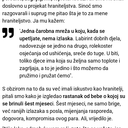
doslovno u projekat hraniteljstva. Sinoć smo
razgovarali i suprug me pitao šta je to za mene
hraniteljstvo. Ja mu kažem:
'
Jedna čarobna mreža u koju, kada se
upetljate, nema izlaska
. Labirint dobrih djela,
nadovezuje se jedno na drugo, rolekoster
osjećanja od ushićenja, sreće do tuge. U biti,
toliko djece ima koja su željna samo toplote i
zagrljaja, a to je jedino i što možemo da
pružimo i pružat ćemo".
S obzirom na to da su već imali iskustvo kao hranitelji,
pitali smo kako je izgledao
rastanak od bebe o kojoj su
se brinuli šest mjesec
i. Šest mjeseci, ne samo brige,
već ranijih izlazaka s posla, mijenjanja rasporeda,
dogovora, kompromisa ovog para. Ali, vrijedilo je.