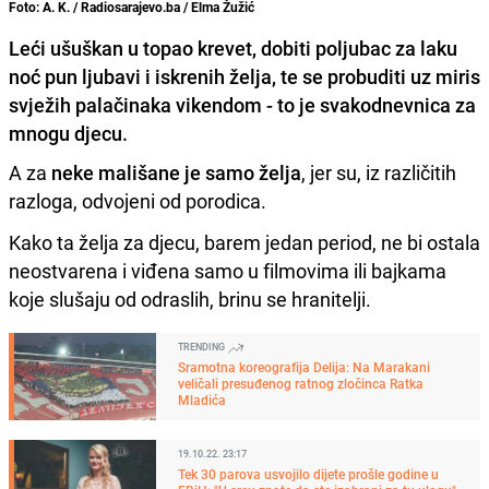
Foto: A. K. / Radiosarajevo.ba / Elma Žužić
Leći ušuškan u topao krevet, dobiti poljubac za laku
noć pun ljubavi i iskrenih želja, te se probuditi uz miris
svježih palačinaka vikendom - to je svakodnevnica za
mnogu djecu.
A za
neke mališane je samo želja
, jer su, iz različitih
razloga, odvojeni od porodica.
Kako ta želja za djecu, barem jedan period, ne bi ostala
neostvarena i viđena samo u filmovima ili bajkama
koje slušaju od odraslih, brinu se hranitelji.
TRENDING
Sramotna koreografija Delija: Na Marakani
veličali presuđenog ratnog zločinca Ratka
Mladića
19.10.22. 23:17
Tek 30 parova usvojilo dijete prošle godine u