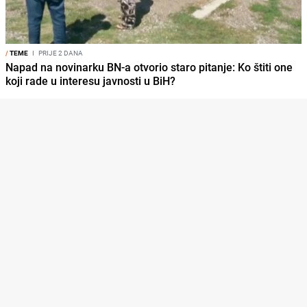
/
TEME
I
PRIJE 2 DANA
Napad na novinarku BN-a otvorio staro pitanje: Ko štiti one
koji rade u interesu javnosti u BiH?