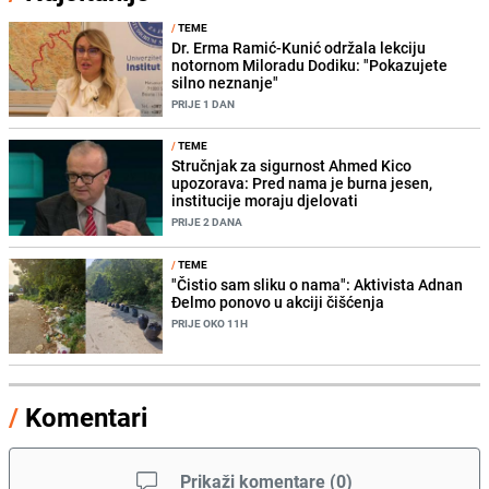
/
TEME
Dr. Erma Ramić-Kunić održala lekciju
notornom Miloradu Dodiku: "Pokazujete
silno neznanje"
PRIJE 1 DAN
/
TEME
Stručnjak za sigurnost Ahmed Kico
upozorava: Pred nama je burna jesen,
institucije moraju djelovati
PRIJE 2 DANA
/
TEME
"Čistio sam sliku o nama": Aktivista Adnan
Đelmo ponovo u akciji čišćenja
PRIJE OKO 11H
/
Komentari
Prikaži komentare
(
0
)