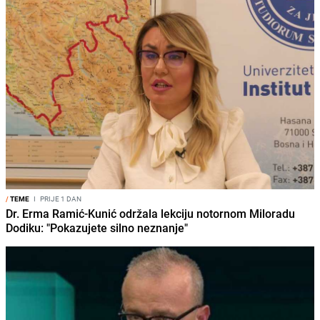
/
TEME
I
PRIJE 1 DAN
Dr. Erma Ramić-Kunić održala lekciju notornom Miloradu
Dodiku: "Pokazujete silno neznanje"