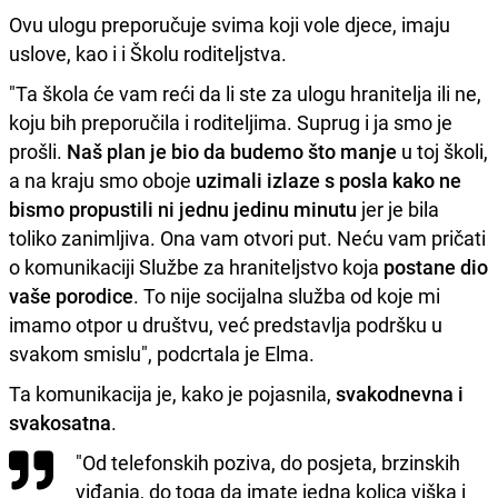
Ovu ulogu preporučuje svima koji vole djece, imaju
uslove, kao i i Školu roditeljstva.
"Ta škola će vam reći da li ste za ulogu hranitelja ili ne,
koju bih preporučila i roditeljima. Suprug i ja smo je
prošli.
Naš plan je bio da budemo što manje
u toj školi,
a na kraju smo oboje
uzimali izlaze s posla kako ne
bismo propustili ni jednu jedinu minutu
jer je bila
toliko zanimljiva. Ona vam otvori put. Neću vam pričati
o komunikaciji Službe za hraniteljstvo koja
postane dio
vaše porodice
. To nije socijalna služba od koje mi
imamo otpor u društvu, već predstavlja podršku u
svakom smislu", podcrtala je Elma.
Ta komunikacija je, kako je pojasnila,
svakodnevna i
svakosatna
.
"Od telefonskih poziva, do posjeta, brzinskih
viđanja, do toga da imate jedna kolica viška i