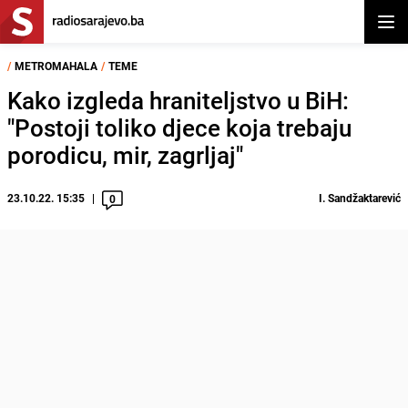
Otvor
/
METROMAHALA
/
TEME
Kako izgleda hraniteljstvo u BiH:
"Postoji toliko djece koja trebaju
porodicu, mir, zagrljaj"
23.10.22. 15:35
I. Sandžaktarević
0