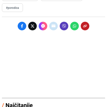
#porodica
/
Najčitanije