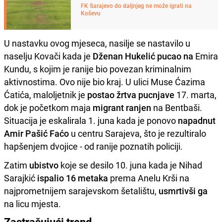
FK Sarajevo do daljnjeg ne može igrati na
Koševu
U nastavku ovog mjeseca, nasilje se nastavilo u
naselju Kovači kada je
Dženan Hukelić pucao na
Emira
Kundu, s kojim je ranije bio povezan kriminalnim
aktivnostima. Ovo nije bio kraj. U ulici Muse Ćazima
Ćatića, maloljetnik je
postao žrtva pucnjave
17. marta,
dok je početkom maja
migrant ranjen
na Bentbaši.
Situacija je eskalirala 1. juna kada je ponovo
napadnut
Amir Pašić Faćo
u centru Sarajeva, što je rezultiralo
hapšenjem dvojice - od ranije poznatih policiji.
Zatim
ubistvo
koje se desilo 10. juna kada je Nihad
Sarajkić
ispalio 16 metaka
prema Anelu Krši na
najprometnijem sarajevskom šetalištu,
usmrtivši ga
na licu mjesta.
Zastrašujući trend