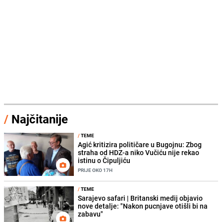
/
Najčitanije
/
TEME
Agić kritizira političare u Bugojnu: Zbog
straha od HDZ-a niko Vučiću nije rekao
istinu o Čipuljiću
PRIJE OKO 17H
/
TEME
Sarajevo safari | Britanski medij objavio
nove detalje: "Nakon pucnjave otišli bi na
zabavu"