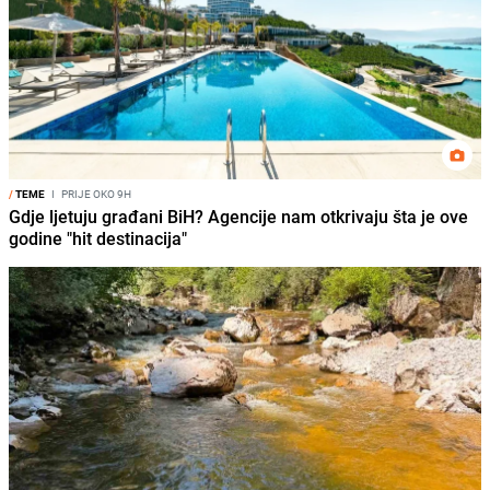
/
TEME
I
PRIJE OKO 9H
Gdje ljetuju građani BiH? Agencije nam otkrivaju šta je ove
godine "hit destinacija"