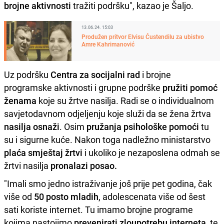
brojne
aktivnosti
tražiti podršku", kazao je Šaljo.
13.06.24. 15:03
Produžen pritvor Elvisu Ćustendilu za ubistvo
Amre Kahrimanović
Uz podršku
Centra za socijalni rad
i brojne
programske aktivnosti i grupne podrške
pružiti pomoć
ženama
koje su žrtve nasilja. Radi se o individualnom
savjetodavnom odjeljenju koje služi da se žena žrtva
nasilja osnaži
. Osim
pružanja psihološke pomoći
tu
su i sigurne kuće. Nakon toga nadležno ministarstvo
plaća smještaj žrtvi
i ukoliko je nezaposlena odmah se
žrtvi nasilja
pronalazi posao.
"Imali smo jedno istraživanje još prije pet godina, čak
više od
50 posto mladih
, adolescenata više od šest
sati koriste internet. Tu imamo brojne programe
kojima nastojimo
prevenirati zloupotrebu interneta
, te