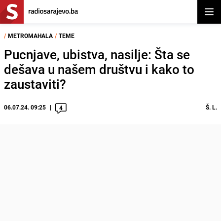
Otvor
/
METROMAHALA
/
TEME
Pucnjave, ubistva, nasilje: Šta se
dešava u našem društvu i kako to
zaustaviti?
06.07.24. 09:25
Š. L.
4