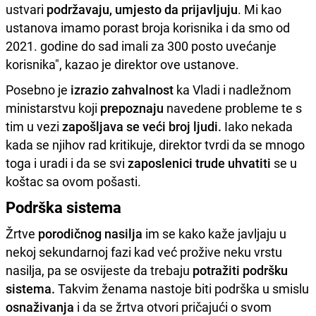
ustvari
podržavaju,
umjesto da prijavljuju
. Mi kao
ustanova imamo porast broja korisnika i da smo od
2021. godine do sad imali za 300 posto uvećanje
korisnika", kazao je direktor ove ustanove.
Posebno je
izrazio zahvalnost
ka Vladi i nadležnom
ministarstvu koji
prepoznaju
navedene probleme te s
tim u vezi
zapošljava se veći broj ljudi.
Iako nekada
kada se njihov rad kritikuje, direktor tvrdi da se mnogo
toga i uradi i da se svi
zaposlenici trude uhvatiti
se u
koštac sa ovom pošasti.
Podrška sistema
Žrtve
porodičnog nasilja
im se kako kaže javljaju u
nekoj sekundarnoj fazi kad već prožive neku vrstu
nasilja, pa se osvijeste da trebaju
potražiti podršku
sistema.
Takvim ženama nastoje biti podrška u smislu
osnaživanja
i da se žrtva otvori pričajući o svom