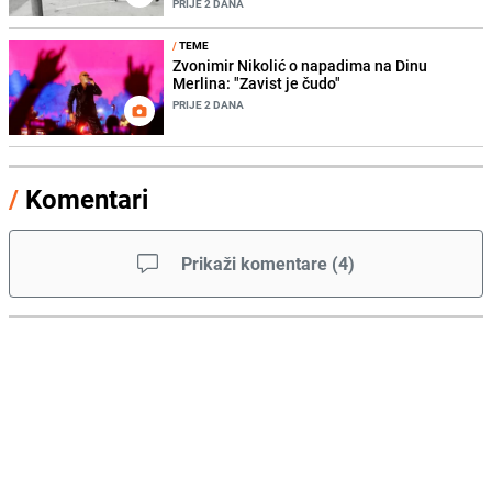
PRIJE 2 DANA
/
TEME
Zvonimir Nikolić o napadima na Dinu
Merlina: "Zavist je čudo"
PRIJE 2 DANA
/
Komentari
Prikaži komentare
(
4
)