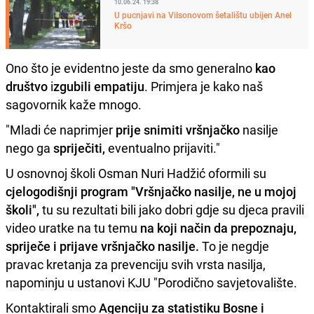
10.06.24. 19:38
U pucnjavi na Vilsonovom šetalištu ubijen Anel
Kršo
Ono što je evidentno jeste da smo generalno
kao
društvo
i
zgubili empatiju
. Primjera je kako naš
sagovornik kaže mnogo.
"Mladi će naprimjer
prije snimiti vršnjačko
nasilje
nego ga
spriječiti,
eventualno prijaviti."
U osnovnoj školi Osman Nuri Hadžić oformili su
cjelogodišnji program "Vršnjačko nasilje, ne u mojoj
školi",
tu su rezultati bili jako dobri gdje su djeca pravili
video uratke na tu temu
na koji način da prepoznaju,
spriječe i prijave vršnjačko nasilje.
To je negdje
pravac kretanja za prevenciju svih vrsta nasilja,
napominju u ustanovi KJU "Porodično savjetovalište.
Kontaktirali smo
Agenciju za statistiku Bosne i