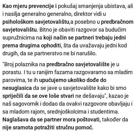
Kao mjeru prevencije i
pokušaj smanjenja ubistava, ali
i nasilja generalno generalno, direktor vidi u
psihološkom savjetovalištu
,a posebno u
predbračnom
savjetovalištu.
Bitno je obaviti razgovor sa budućim
supružnicima na
koji način se partneri trebaju jedni
prema drugima ophoditi
, šta da uvažavaju jedni kod
drugih, da se partnerstvo ne bi narušilo.
"Broj polaznika na
predbračno savjetovalište
je u
porastu. I tu u ranijim fazama razgovaramo sa mladim
parovima, te ih
upućujemo ukoliko dođe do
nesuglasica
da se jave u savjetovalište kako bi smo
spriječili da se ove loše stvari
ne dešavaju", kazao je
naš sagovornik i dodao da ovakvi razgovore obavljaju i
sa mladom rajom, srednjoškolcima i studentima.
Naglašava da se partner mora poštovati,
također da
nije sramota potražiti stručnu pomoć.