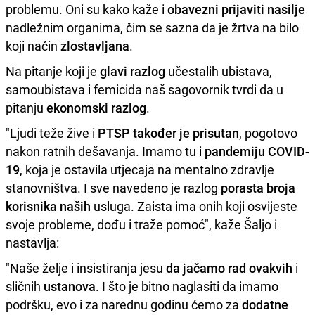
problemu. Oni su kako kaže i
obavezni prijaviti nasilje
nadležnim organima, čim se sazna da je žrtva na bilo
koji način
zlostavljana
.
Na pitanje koji je
glavi razlog
učestalih ubistava,
samoubistava i femicida naš sagovornik tvrdi da u
pitanju
ekonomski razlog
.
"Ljudi teže žive i
PTSP također je prisutan
, pogotovo
nakon ratnih dešavanja. Imamo tu i
pandemiju COVID-
19
, koja je ostavila utjecaja na mentalno zdravlje
stanovništva. I sve navedeno je razlog
porasta broja
korisnika naših
usluga. Zaista ima onih koji osvijeste
svoje probleme, dođu i traže pomoć", kaže Šaljo i
nastavlja:
"Naše želje i insistiranja jesu
da jačamo rad ovakvih
i
sličnih
ustanova
. I što je bitno naglasiti da imamo
podršku, evo i za narednu godinu ćemo za
dodatne