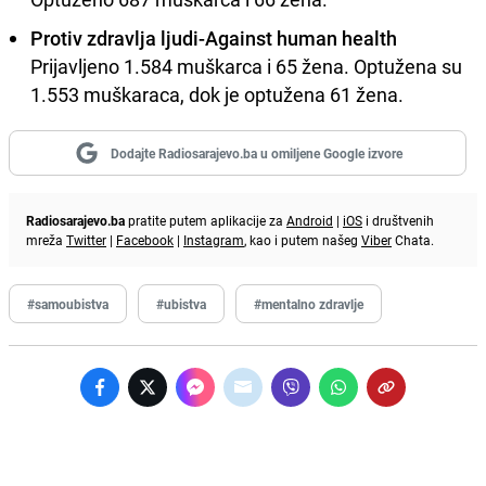
Protiv zdravlja ljudi-Against human health
Prijavljeno 1.584 muškarca i 65 žena. Optužena su
1.553 muškaraca, dok je optužena 61 žena.
Dodajte Radiosarajevo.ba u omiljene Google izvore
Radiosarajevo.ba
pratite putem aplikacije za
Android
|
iOS
i društvenih
mreža
Twitter
|
Facebook
|
Instagram
, kao i putem našeg
Viber
Chata.
#samoubistva
#ubistva
#mentalno zdravlje