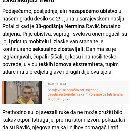
Podsjećamo, posljednje, ali i
nezapaćemo ubistvo
u
našem gradu desilo se 29. juna u sarajevskom naslju
Pofalići kad je
38-godišnja Nermina
Ravlić
brutalno
ubijena
. Prije ubistva, suprug i svekrva onemogućili su
joj i pristup mobitelu i izlaske van stana te je
kontinuirano
seksualno zlostavljali.
Danima su je
izgladnjivali,
čupali i šišali joj kosu i nanosili teške
povrede, u vidu
teških lomova ekstremiteta
, tupim
udarcima u predjelu glave i drugih dijelova tijela.
30.01.24. 18:02
Sarajevo se oprašta od ubijenog
devetnaestogodišnjaka: 'Tvoje ime će biti himna
tvojih drugova'
Prethodno su joj
svezali ruke
da ne može pružiti bilo
kakav otpor. Istraga je, prema istom izvoru pokazala i
da su Ravlić, njegova majka i njihov pomagač Latif