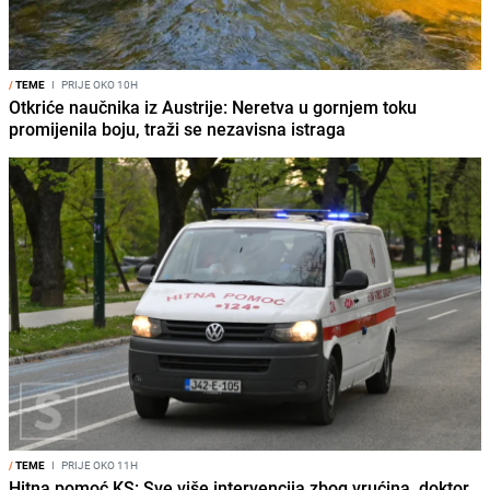
/
TEME
I
PRIJE OKO 10H
Otkriće naučnika iz Austrije: Neretva u gornjem toku
promijenila boju, traži se nezavisna istraga
/
TEME
I
PRIJE OKO 11H
Hitna pomoć KS: Sve više intervencija zbog vrućina, doktor