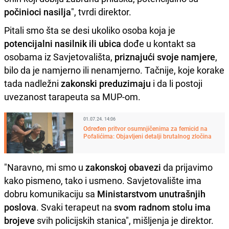
počinioci nasilja
", tvrdi direktor.
Pitali smo šta se desi ukoliko osoba koja je
potencijalni nasilnik ili ubica
dođe u kontakt sa
osobama iz Savjetovališta,
priznajući svoje namjere
,
bilo da je namjerno ili nenamjerno. Tačnije, koje korake
tada nadležni
zakonski preduzimaju
i da li postoji
uvezanost tarapeuta sa MUP-om.
01.07.24. 14:06
Određen pritvor osumnjičenima za femicid na
Pofalićima: Objavljeni detalji brutalnog zločina
"Naravno, mi smo u
zakonskoj obavezi
da prijavimo
kako pismeno, tako i usmeno. Savjetovalište ima
dobru komunikaciju sa
Ministarstvom unutrašnjih
poslova
. Svaki terapeut na
svom radnom stolu ima
brojeve
svih policijskih stanica", mišljenja je direktor.