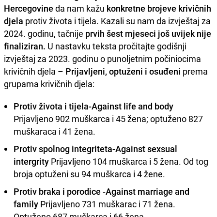
Hercegovine
da nam kažu
konkretne brojeve krivičnih
djela
protiv života i tijela. Kazali su nam da izvještaj za
2024. godinu, tačnije
prvih šest mjeseci još uvijek nije
finaliziran.
U nastavku teksta pročitajte godišnji
izvještaj za 2023. godinu o punoljetnim počiniocima
krivičnih djela –
Prijavljeni, optuženi i osuđeni
prema
grupama krivičnih djela:
Protiv života i tijela-Against life and body
Prijavljeno 902 muškarca i 45 žena; optuženo 827
muškaraca i 41 žena.
Protiv spolnog integriteta-Against sexsual
intergrity
Prijavljeno 104 muškarca i 5 žena. Od tog
broja optuženi su 94 muškarca i 4 žene.
Protiv braka i porodice -Against marriage and
family
Prijavljeno 731 muškarac i 71 žena.
Optuženo 687 muškarca i 66 žena.