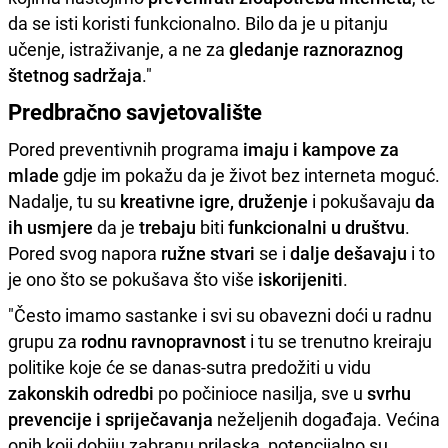
da se isti koristi funkcionalno. Bilo da je u pitanju
učenje, istraživanje, a ne za
gledanje raznoraznog
štetnog sadržaja
."
Predbračno savjetovalište
Pored preventivnih programa
imaju i kampove za
mlade
gdje im pokažu da je život bez interneta moguć.
Nadalje, tu su
kreativne igre, druženje
i pokušavaju
da
ih usmjere
da je
trebaju
biti
funkcionalni u društvu
.
Pored svog napora
ružne stvari
se i
dalje dešavaju
i to
je ono što se pokušava što više
iskorijeniti
.
"Često imamo sastanke i svi su obavezni doći u radnu
grupu za
rodnu ravnopravnost
i tu se trenutno kreiraju
politike koje će se danas-sutra predožiti u vidu
zakonskih odredbi
po počinioce nasilja, sve u
svrhu
prevencije i spriječavanja
neželjenih događaja. Većina
onih koji dobiju zabranu prilaska, potencijalno su