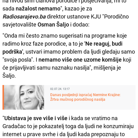
na nivou širih članova porodice i posjećivanja, mi to
sada
nažalost nemamo
", kazao je za
Radiosarajevo.ba
direktor ustanove KJU "Porodično
savjetovalište
Osman Šaljo
i dodao:
"Onda mi često znamo sugerisati na programe koje
radimo kroz faze porodice, a to je
'Ne reaguj, budi
podrška'
, ustvari imamo problem da ljudi gledaju samo
"svoja posla". I
nemamo više one uzorne komšije
koji
će prijavljivati samu naznaku nasilja", mišljenja je
Šaljo.
02.07.24. 13:17
Danas posljednji ispraćaj Nermine Krajine:
Žrtva mučnog porodičnog nasilja
"
Ubistava je sve više i više
i kada se vratimo na
Gradačac to je pokazatelj toga da ljudi ne konzumiraju
internet u prave svrhe i da ljudi kada prepoznaju to