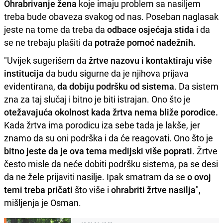
Ohrabrivanje žena
koje imaju problem sa nasiljem
treba bude obaveza svakog od nas. Poseban naglasak
jeste na tome da treba da
odbace osjećaja stida
i da
se ne trebaju plašiti da
potraže pomoć nadežnih.
"Uvijek sugerišem da
žrtve nazovu i kontaktiraju više
institucija
da budu sigurne da je njihova prijava
evidentirana,
da dobiju podršku od sistema
. Da sistem
zna za taj slučaj i bitno je biti istrajan. Ono što je
otežavajuća okolnost kada žrtva nema bliže porodice.
Kada žrtva ima porodicu iza sebe tada je lakše, jer
znamo da su oni podrška i da će reagovati. Ono što je
bitno jeste da je ova tema medijski više poprati
. Žrtve
često misle da neće dobiti podršku sistema, pa se desi
da ne žele prijaviti nasilje. Ipak smatram da se
o ovoj
temi treba pričati
što više i
ohrabriti žrtve nasilja
",
mišljenja je Osman.