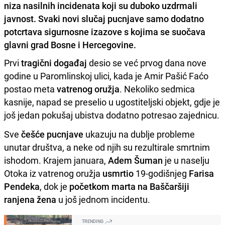
niza nasilnih incidenata koji su duboko uzdrmali
javnost. Svaki novi slučaj pucnjave samo dodatno
potcrtava sigurnosne izazove s kojima se suočava
glavni grad Bosne i Hercegovine.
Prvi
tragični događaj
desio se već prvog dana nove
godine u Paromlinskoj ulici, kada je Amir Pašić Faćo
postao meta
vatrenog oružja
. Nekoliko sedmica
kasnije, napad se preselio u ugostiteljski objekt, gdje je
još jedan pokušaj ubistva dodatno potresao zajednicu.
Sve
češće pucnjave
ukazuju na dublje probleme
unutar društva, a neke od njih su rezultirale smrtnim
ishodom. Krajem januara,
Adem Šuman
je u naselju
Otoka iz vatrenog oružja
usmrtio
19-godišnjeg
Farisa
Pendeka
, dok je
početkom marta na Baščaršiji
ranjena žena
u još jednom incidentu.
TRENDING