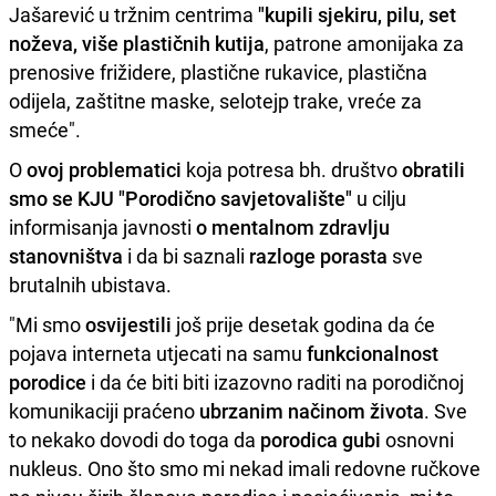
Jašarević u tržnim centrima
"kupili sjekiru, pilu, set
noževa, više plastičnih kutija
, patrone amonijaka za
prenosive frižidere, plastične rukavice, plastična
odijela, zaštitne maske, selotejp trake, vreće za
smeće".
O
ovoj problematici
koja potresa bh. društvo
obratili
smo
se
KJU "Porodično savjetovalište"
u cilju
informisanja javnosti
o mentalnom zdravlju
stanovništva
i da bi saznali
razloge porasta
sve
brutalnih ubistava.
"Mi smo
osvijestili
još prije desetak godina da će
pojava interneta utjecati na samu
funkcionalnost
porodice
i da će biti biti izazovno raditi na porodičnoj
komunikaciji praćeno
ubrzanim načinom života
. Sve
to nekako dovodi do toga da
porodica gubi
osnovni
nukleus. Ono što smo mi nekad imali redovne ručkove