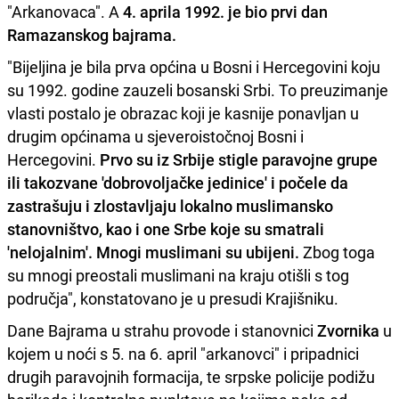
"Arkanovaca". A
4. aprila 1992. je bio prvi dan
Ramazanskog bajrama.
"Bijeljina je bila prva općina u Bosni i Hercegovini koju
su 1992. godine zauzeli bosanski Srbi. To preuzimanje
vlasti postalo je obrazac koji je kasnije ponavljan u
drugim općinama u sjeveroistočnoj Bosni i
Hercegovini.
Prvo su iz Srbije stigle paravojne grupe
ili takozvane 'dobrovoljačke jedinice' i počele da
zastrašuju i zlostavljaju lokalno muslimansko
stanovništvo, kao i one Srbe koje su smatrali
'nelojalnim'. Mnogi muslimani su ubijeni.
Zbog toga
su mnogi preostali muslimani na kraju otišli s tog
područja", konstatovano je u presudi Krajišniku.
Dane Bajrama u strahu provode i stanovnici
Zvornika
u
kojem u noći s 5. na 6. april "arkanovci" i pripadnici
drugih paravojnih formacija, te srpske policije podižu