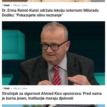
/
TEME
I
PRIJE 1 DAN
Dr. Erma Ramić-Kunić održala lekciju notornom Miloradu
Dodiku: "Pokazujete silno neznanje"
/
TEME
I
PRIJE 1 DAN
Stručnjak za sigurnost Ahmed Kico upozorava: Pred nama
je burna jesen, institucije moraju djelovati