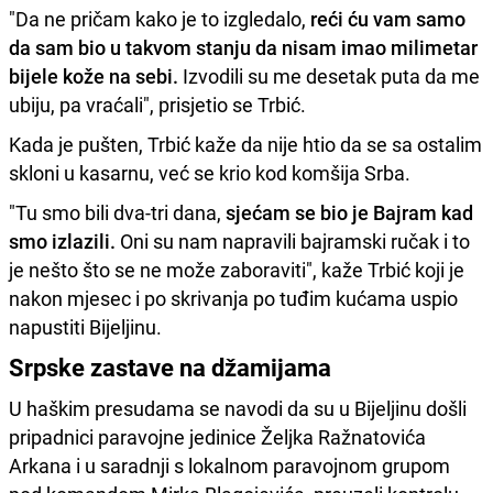
"Da ne pričam kako je to izgledalo,
reći ću vam samo
da sam bio u takvom stanju da nisam imao milimetar
bijele kože na sebi.
Izvodili su me desetak puta da me
ubiju, pa vraćali", prisjetio se Trbić.
Kada je pušten, Trbić kaže da nije htio da se sa ostalim
skloni u kasarnu, već se krio kod komšija Srba.
"Tu smo bili dva-tri dana,
sjećam se bio je Bajram kad
smo izlazili.
Oni su nam napravili bajramski ručak i to
je nešto što se ne može zaboraviti", kaže Trbić koji je
nakon mjesec i po skrivanja po tuđim kućama uspio
napustiti Bijeljinu.
Srpske zastave na džamijama
U haškim presudama se navodi da su u Bijeljinu došli
pripadnici paravojne jedinice Željka Ražnatovića
Arkana i u saradnji s lokalnom paravojnom grupom