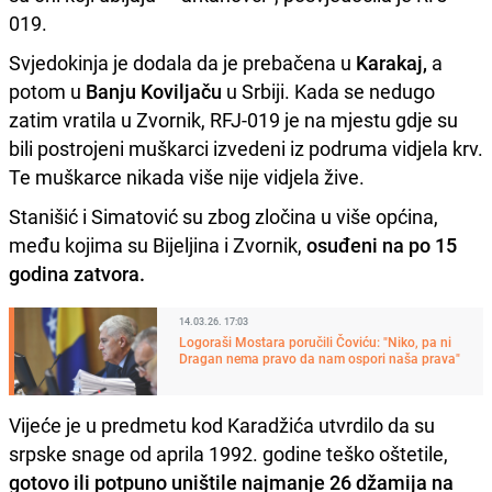
019.
Svjedokinja je dodala da je prebačena u
Karakaj,
a
potom u
Banju Koviljaču
u Srbiji. Kada se nedugo
zatim vratila u Zvornik, RFJ-019 je na mjestu gdje su
bili postrojeni muškarci izvedeni iz podruma vidjela krv.
Te muškarce nikada više nije vidjela žive.
Stanišić i Simatović su zbog zločina u više općina,
među kojima su Bijeljina i Zvornik,
osuđeni na po 15
godina zatvora.
14.03.26. 17:03
Logoraši Mostara poručili Čoviću: "Niko, pa ni
Dragan nema pravo da nam ospori naša prava"
Vijeće je u predmetu kod Karadžića utvrdilo da su
srpske snage od aprila 1992. godine teško oštetile,
gotovo ili potpuno uništile najmanje 26 džamija na