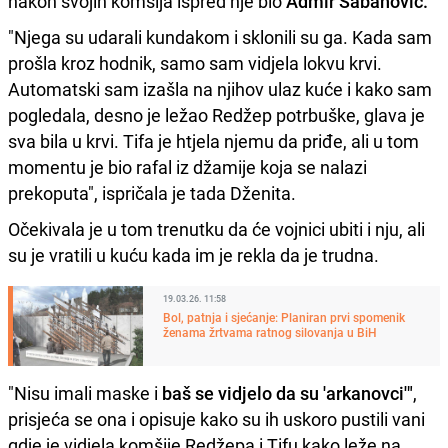
nakon svojih komšija ispred nje bio
Admir Šabanović.
"Njega su udarali kundakom i sklonili su ga. Kada sam
prošla kroz hodnik, samo sam vidjela lokvu krvi.
Automatski sam izašla na njihov ulaz kuće i kako sam
pogledala, desno je ležao Redžep potrbuške, glava je
sva bila u krvi. Tifa je htjela njemu da priđe, ali u tom
momentu je bio rafal iz džamije koja se nalazi
prekoputa", ispričala je tada Dženita.
Očekivala je u tom trenutku da će vojnici ubiti i nju, ali
su je vratili u kuću kada im je rekla da je trudna.
19.03.26. 11:58
Bol, patnja i sjećanje: Planiran prvi spomenik
ženama žrtvama ratnog silovanja u BiH
"Nisu imali maske i
baš se vidjelo da su 'arkanovci'"
,
prisjeća se ona i opisuje kako su ih uskoro pustili vani
gdje je vidjela komšije Redžepa i Tifu kako leže na