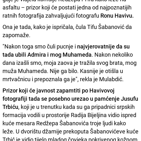
asfaltu – prizor koji će postati jedna od najpoznatijih
ratnih fotografija zahvaljujući fotografu
Ronu Havivu.
Ona je tada, kako je ispričala, čula Tifu Šabanović da
zapomaže.
"Nakon toga smo čuli pucnje i
najvjerovatnije da su
tada ubili Admira i mog Muhameda
. Nakon nekoliko
dana izašli smo, moja zaova je tražila svog brata, mog
muža Muhameda. Nije ga bilo. Kasnije je otišla u
mrtvačnicu i prepoznala ga je", rekla je Mulabdić.
Prizor koji će javnost zapamtiti po Havivovoj
fotografiji tada se posebno urezao u pamćenje Jusufu
Trbiću
, koji je u trenutku kada su ga pripadnici srpskih
formacija vodili u prostorije Radija Bijeljina vidio ispred
kuće mesara Redžepa Šabanovića troje ljudi kako
leže. U dvorištu džamije prekoputa Šabanovićeve kuće
Trbić je vidio tijelo mladog čovjeka pokrivenog kožnom