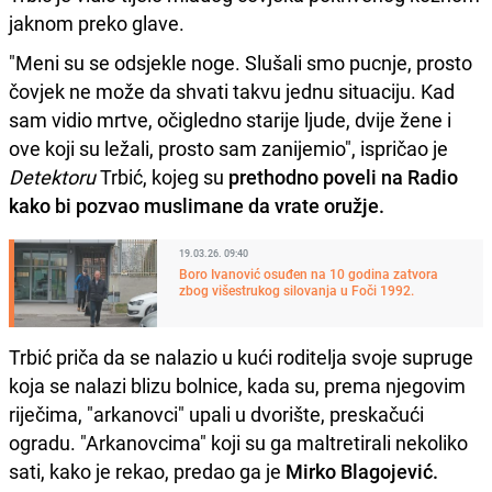
jaknom preko glave.
"Meni su se odsjekle noge. Slušali smo pucnje, prosto
čovjek ne može da shvati takvu jednu situaciju. Kad
sam vidio mrtve, očigledno starije ljude, dvije žene i
ove koji su ležali, prosto sam zanijemio", ispričao je
Detektoru
Trbić, kojeg su
prethodno poveli na Radio
kako bi pozvao muslimane da vrate oružje.
19.03.26. 09:40
Boro Ivanović osuđen na 10 godina zatvora
zbog višestrukog silovanja u Foči 1992.
Trbić priča da se nalazio u kući roditelja svoje supruge
koja se nalazi blizu bolnice, kada su, prema njegovim
riječima, "arkanovci" upali u dvorište, preskačući
ogradu. "Arkanovcima" koji su ga maltretirali nekoliko
sati, kako je rekao, predao ga je
Mirko Blagojević.