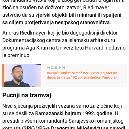
zločina osuđen na doživotni zatvor, Riedlmayer
ustvrdio da su v
jerski objekti bili minirani ili spaljeni
sa ciljem protjerivanja nesrpskog stanovništva.
Andras Riedlmayer, koji je bio dugogodišnji direktor
Dokumentacijskog centra za islamsku arhitekturu
programa Aga Khan na Univerzitetu Harvard, nedavno
je preminuo.
10.03.26. 14:52
Bursać: Budžet za zločince i ubice prijedorske
djece, tišina za 102 ubijena djeteta Prijedora!
Pucnji na tramvaj
Nisu sjećanja preživjelih vezana samo za zločine koji
su se desili za R
amazanski bajram 1992. godine.
U
presudi bivšem komandantu Sarajevsko-romanijskog
korpusa (SRK) VRS-a
Dragomiru Miloševiću
se navodi