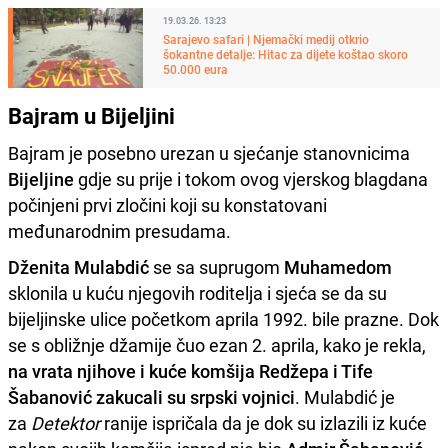
19.03.26. 13:23
Sarajevo safari | Njemački medij otkrio
šokantne detalje: Hitac za dijete koštao skoro
50.000 eura
Bajram u Bijeljini
Bajram je posebno urezan u sjećanje stanovnicima
Bijeljine
gdje su prije i tokom ovog vjerskog blagdana
počinjeni prvi zločini koji su konstatovani
međunarodnim presudama.
Dženita Mulabdić
se sa suprugom
Muhamedom
sklonila u kuću njegovih roditelja i sjeća se da su
bijeljinske ulice početkom aprila 1992. bile prazne. Dok
se s obližnje džamije čuo ezan 2. aprila, kako je rekla,
na vrata njihove i kuće komšija Redžepa i Tife
Šabanović zakucali su srpski vojnici
. Mulabdić je
za
Detektor
ranije ispričala da je dok su izlazili iz kuće