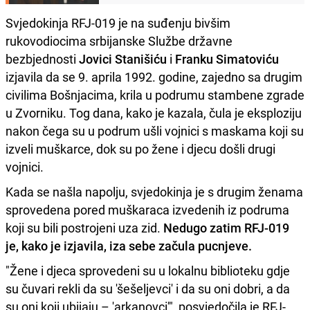
Svjedokinja RFJ-019 je na suđenju bivšim
rukovodiocima srbijanske Službe državne
bezbjednosti
Jovici Stanišiću
i
Franku Simatoviću
izjavila da se 9. aprila 1992. godine, zajedno sa drugim
civilima Bošnjacima, krila u podrumu stambene zgrade
u Zvorniku. Tog dana, kako je kazala, čula je eksploziju
nakon čega su u podrum ušli vojnici s maskama koji su
izveli muškarce, dok su po žene i djecu došli drugi
vojnici.
Kada se našla napolju, svjedokinja je s drugim ženama
sprovedena pored muškaraca izvedenih iz podruma
koji su bili postrojeni uza zid.
Nedugo zatim RFJ-019
je, kako je izjavila, iza sebe začula pucnjeve.
"Žene i djeca sprovedeni su u lokalnu biblioteku gdje
su čuvari rekli da su 'šešeljevci' i da su oni dobri, a da
su oni koji ubijaju – 'arkanovci'", posvjedočila je RFJ-