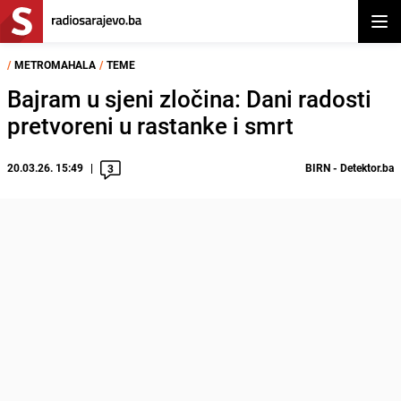
Otvor
/
METROMAHALA
/
TEME
Bajram u sjeni zločina: Dani radosti
pretvoreni u rastanke i smrt
20.03.26. 15:49
BIRN - Detektor.ba
3