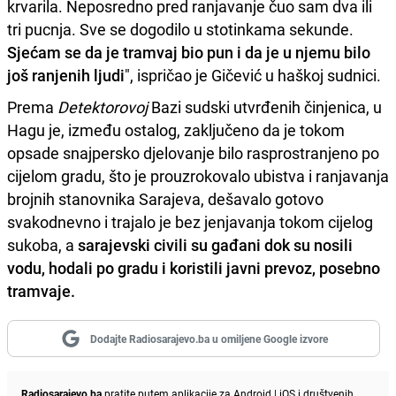
krvarila. Neposredno pred ranjavanje čuo sam dva ili
tri pucnja. Sve se dogodilo u stotinkama sekunde.
Sjećam se da je tramvaj bio pun i da je u njemu bilo
još ranjenih ljudi
", ispričao je Gičević u haškoj sudnici.
Prema
Detektorovoj
Bazi sudski utvrđenih činjenica, u
Hagu je, između ostalog, zaključeno da je tokom
opsade snajpersko djelovanje bilo rasprostranjeno po
cijelom gradu, što je prouzrokovalo ubistva i ranjavanja
brojnih stanovnika Sarajeva, dešavalo gotovo
svakodnevno i trajalo je bez jenjavanja tokom cijelog
sukoba, a
sarajevski civili su gađani dok su nosili
vodu, hodali po gradu i koristili javni prevoz, posebno
tramvaje.
Dodajte Radiosarajevo.ba u omiljene Google izvore
Radiosarajevo.ba
pratite putem aplikacije za
Android
|
iOS
i društvenih