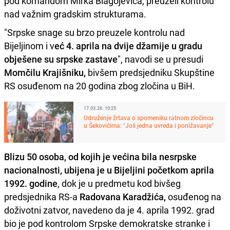
pod komandom Mirka Blagojevića, preuzeli kontrolu
nad važnim gradskim strukturama.
"Srpske snage su brzo preuzele kontrolu nad
Bijeljinom i v
eć 4. aprila na dvije džamije u gradu
obješene su srpske zastave
", navodi se u presudi
Momčilu Krajišniku,
bivšem predsjedniku Skupštine
RS osuđenom na 20 godina zbog zločina u BiH.
17.03.26. 10:25
Udruženje žrtava o spomeniku ratnom zločincu
u Šekovićima: "Još jedna uvreda i ponižavanje"
Blizu 50 osoba, od kojih je većina bila nesrpske
nacionalnosti, ubijena je u Bijeljini početkom aprila
1992. godine
, dok je u predmetu kod bivšeg
predsjednika RS-a
Radovana Karadžića,
osuđenog na
doživotni zatvor, navedeno da je 4. aprila 1992. grad
bio je pod kontrolom Srpske demokratske stranke i