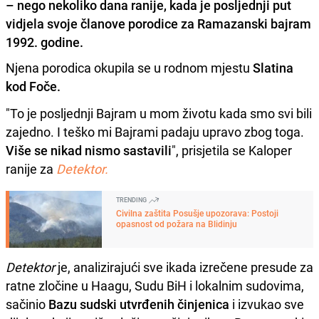
– nego nekoliko dana ranije, kada je posljednji put
vidjela svoje članove porodice za Ramazanski bajram
1992. godine.
Njena porodica okupila se u rodnom mjestu
Slatina
kod Foče.
"To je posljednji Bajram u mom životu kada smo svi bili
zajedno. I teško mi Bajrami padaju upravo zbog toga.
Više se nikad nismo sastavili
", prisjetila se Kaloper
ranije za
Detektor.
TRENDING
Civilna zaštita Posušje upozorava: Postoji
opasnost od požara na Blidinju
Detektor
je, analizirajući sve ikada izrečene presude za
ratne zločine u Haagu, Sudu BiH i lokalnim sudovima,
sačinio
Bazu sudski utvrđenih činjenica
i izvukao sve