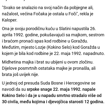
"Svako se snalazio na svoj način da pobjegne ali,
nažalost, većina Fočaka je ostala u Foči", rekla je
Kaloper.
Ona je svoju porodičnu kuću u Slatini napustila 26.
aprila 1992. godine, pokušavajući sa majkom, sestrom
i braćom pronaći spas kod rodbine u Goraždu.
Međutim, mjesto Lozje (Kokino Selo) kod Goražda u
kojem je bila kod rodbine je 22. maja 1992. napadnuto.
Midhetina majka i brat su ubijeni u ovom zločinu.
Dijelove posmrtnih ostataka majke je pronašla, ali
brata još uvijek nije.
U jednoj od presuda Suda Bosne i Hercegovine se
navodi da su
srpske snage 22. maja 1992. napale
Kokino Selo i da je u napadu smrtno stradalo više od
30 civila, među kojima i djevojčica starosti 12 godina.