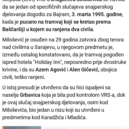
da se jedan od specifičnih slučajeva snajperskog
djelovanja dogodio za Bajram,
3. marta 1995. godine
,
kada je
pucano na tramvaj koji se kretao prema
Baščaršiji u kojem su ranjena dva civila.
Milošević je osuđen na 29 godina zatvora zbog terora
nad civilima u Sarajevu, u njegovom predmetu je,
između ostalog konstatovano, da je tramvaj pogođen
ispred hotela "Holiday Inn", neposredno prije dvostruke
krivine, i da su
Azem Agović
i
Alen Gičević,
obojica
civili, teško ranjeni.
U istoj presudi je utvrđeno da su hici ispaljeni sa
naselja
Grbavica
koja je bila pod kontrolom VRS-a, dok
je ovaj slučaj snajperskog djelovanja, osim kod
Miloševića, bio jedan u nizu koji su utvrđeni u
predmetima kod Karadžića i Mladića.