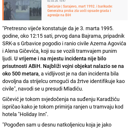
02.03.26. 10:47
Sjećanje | Sarajevo, mart 1992. i barikade:
Generalna proba zla uoči opsade grada i
agresije na BiH
"Pretresno vijeće konstatuje da je 3. marta 1995.
godine, oko 12:15 sati, prvog dana Bajrama, pripadnik
SRK-a s Grbavice pogodio i ranio civile Azema Agovića
i Alena Gičevića, koji su se vozili tramvajem punim
ljudi.
U vrijeme i na mjestu incidenta nije bilo
prisutnosti ABiH. Najbliži vojni objekat nalazio se na
oko 500 metara
, a vidljivost je na dan incidenta bila
dovoljna da strijelcu omogući da žrtve identifikuje kao
civile", navodi se u presudi Mladiću.
Gičević je tokom svjedočenja na suđenju Karadžiću
ispričao kako je tokom primirja ranjen u tramvaju kod
hotela "Holiday Inn".
"Pogođen sam u desnu natkoljenicu koja je jako