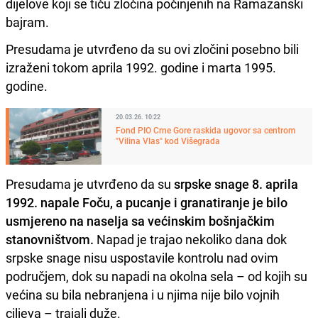
dijelove koji se tiču zločina počinjenih na Ramazanski
bajram.
Presudama je utvrđeno da su ovi zločini posebno bili
izraženi tokom aprila 1992. godine i marta 1995.
godine.
20.03.26. 10:22
Fond PIO Crne Gore raskida ugovor sa centrom
"Vilina Vlas" kod Višegrada
Presudama je utvrđeno da su
srpske snage 8. aprila
1992. napale Foču, a pucanje i granatiranje je bilo
usmjereno na naselja sa većinskim bošnjačkim
stanovništvom.
Napad je trajao nekoliko dana dok
srpske snage nisu uspostavile kontrolu nad ovim
područjem, dok su napadi na okolna sela – od kojih su
većina su bila nebranjena i u njima nije bilo vojnih
ciljeva – trajali duže.