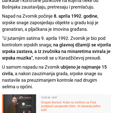
barikade i kontrolne punktove na kojima neke od
Bošnjaka zaustavljaju, pretresaju i premlaćuju.
Napad na Zvornik počinje
8. aprila 1992. godine
,
srpske snage zaposjedaju objekte u gradu koji je
granatiran, a pljačkana je imovina građana.
"U jutarnjim satima 9. aprila 1992. Zvornik je bio pod
kontrolom srpskih snaga;
na glavnoj džamiji se vijorila
srpska zastava, a iz zvučnika na minaretima svirala je
srpska muzika"
, navodi se u Karadžićevoj presudi.
U samom napadu na Zvornik
ubijeno je najmanje 15
civila
, a nakon zauzimanja grada, srpske snage su
nastavile sa preuzimanjem kontrole nad drugim
selima u općini.
16.03.26. 18:47
Dragan Bursać: Kako su zločinci sa Pala
protjerali sarajevske Srbe - tri decenije jedne
laži!