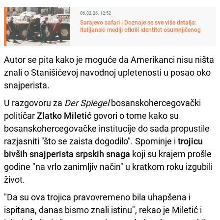
06.02.26. 12:52
Sarajevo safari | Doznaje se sve više detalja:
Italijanski mediji otkrili identitet osumnjičenog
Autor se pita kako je moguće da Amerikanci nisu ništa
znali o Stanišićevoj navodnoj upletenosti u posao oko
snajperista.
U razgovoru za
Der Spiegel
bosanskohercegovački
političar
Zlatko Miletić
govori o tome kako su
bosanskohercegovačke institucije do sada propustile
razjasniti "što se zaista dogodilo". Spominje i
trojicu
bivših snajperista srpskih snaga
koji su krajem prošle
godine "na vrlo zanimljiv način" u kratkom roku izgubili
život.
"Da su ova trojica pravovremeno bila uhapšena i
ispitana, danas bismo znali istinu", rekao je Miletić i