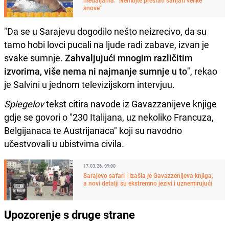
snove"
"Da se u Sarajevu dogodilo nešto neizrecivo, da su
tamo hobi lovci pucali na ljude radi zabave, izvan je
svake sumnje.
Zahvaljujući mnogim različitim
izvorima, više nema ni najmanje sumnje u to
", rekao
je Salvini u jednom televizijskom intervjuu.
Spiegelov
tekst citira navode iz Gavazzanijeve knjige
gdje se govori o "230 Italijana, uz nekoliko Francuza,
Belgijanaca te Austrijanaca" koji su navodno
učestvovali u ubistvima civila.
17.03.26. 09:00
Sarajevo safari | Izašla je Gavazzenijeva knjiga,
a novi detalji su ekstremno jezivi i uznemirujući
Upozorenje s druge strane