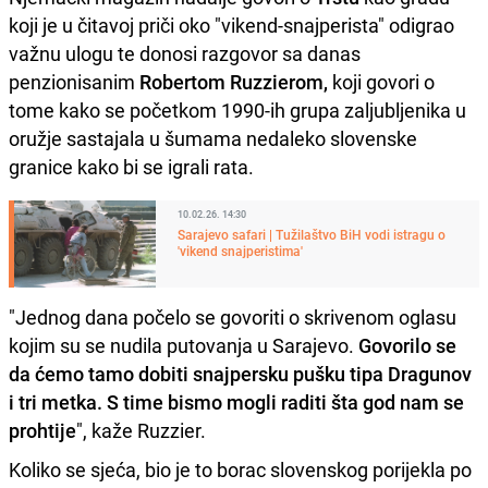
koji je u čitavoj priči oko "vikend-snajperista" odigrao
važnu ulogu te donosi razgovor sa danas
penzionisanim
Robertom Ruzzierom,
koji govori o
tome kako se početkom 1990-ih grupa zaljubljenika u
oružje sastajala u šumama nedaleko slovenske
granice kako bi se igrali rata.
10.02.26. 14:30
Sarajevo safari | Tužilaštvo BiH vodi istragu o
'vikend snajperistima'
"Jednog dana počelo se govoriti o skrivenom oglasu
kojim su se nudila putovanja u Sarajevo.
Govorilo se
da ćemo tamo dobiti snajpersku pušku tipa Dragunov
i tri metka. S time bismo mogli raditi šta god nam se
prohtije
", kaže Ruzzier.
Koliko se sjeća, bio je to borac slovenskog porijekla po