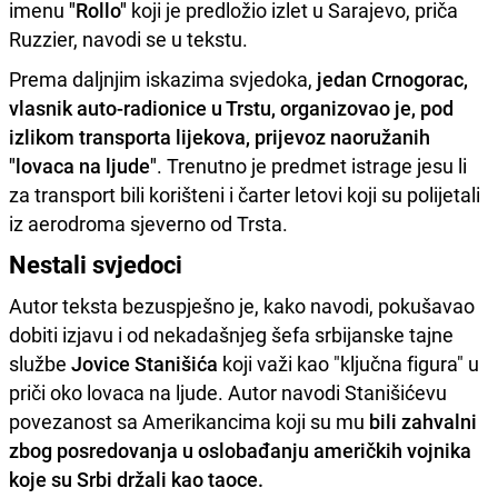
imenu
"Rollo"
koji je predložio izlet u Sarajevo, priča
Ruzzier, navodi se u tekstu.
Prema daljnjim iskazima svjedoka,
jedan Crnogorac,
vlasnik auto-radionice u Trstu, organizovao je, pod
izlikom transporta lijekova, prijevoz naoružanih
"lovaca na ljude"
. Trenutno je predmet istrage jesu li
za transport bili korišteni i čarter letovi koji su polijetali
iz aerodroma sjeverno od Trsta.
Nestali svjedoci
Autor teksta bezuspješno je, kako navodi, pokušavao
dobiti izjavu i od nekadašnjeg šefa srbijanske tajne
službe
Jovice Stanišića
koji važi kao "ključna figura" u
priči oko lovaca na ljude. Autor navodi Stanišićevu
povezanost sa Amerikancima koji su mu
bili zahvalni
zbog posredovanja u oslobađanju američkih vojnika
koje su Srbi držali kao taoce.