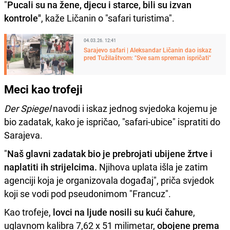
"
Pucali su na žene, djecu i starce, bili su izvan
kontrole"
, kaže Ličanin o "safari turistima".
04.03.26. 12:41
Sarajevo safari | Aleksandar Ličanin dao iskaz
pred Tužilaštvom: "Sve sam spreman ispričati"
Meci kao trofeji
Der Spiegel
navodi i iskaz jednog svjedoka kojemu je
bio zadatak, kako je ispričao, "safari-ubice" ispratiti do
Sarajeva.
"
Naš glavni zadatak bio je prebrojati ubijene žrtve i
naplatiti ih strijelcima.
Njihova uplata išla je zatim
agenciji koja je organizovala događaj", priča svjedok
koji se vodi pod pseudonimom "Francuz".
Kao trofeje,
lovci na ljude nosili su kući čahure
,
uglavnom kalibra 7,62 x 51 milimetar,
obojene prema