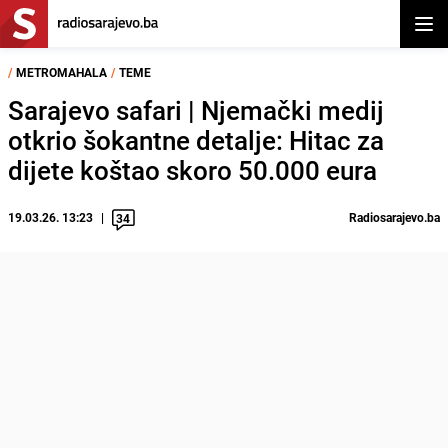
Otvor
/
METROMAHALA
/
TEME
Sarajevo safari | Njemački medij
otkrio šokantne detalje: Hitac za
dijete koštao skoro 50.000 eura
19.03.26. 13:23
Radiosarajevo.ba
34