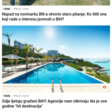
/
TEME
I
PRIJE 1 DAN
Napad na novinarku BN-a otvorio staro pitanje: Ko štiti one
koji rade u interesu javnosti u BiH?
/
TEME
I
PRIJE 1 DAN
Gdje ljetuju građani BiH? Agencije nam otkrivaju šta je ove
godine "hit destinacija"