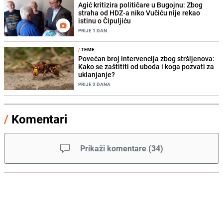
Agić kritizira političare u Bugojnu: Zbog
straha od HDZ-a niko Vučiću nije rekao
istinu o Čipuljiću
PRIJE 1 DAN
/
TEME
Povećan broj intervencija zbog stršljenova:
Kako se zaštititi od uboda i koga pozvati za
uklanjanje?
PRIJE 2 DANA
/
Komentari
Prikaži komentare
(
34
)