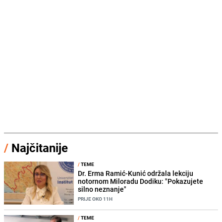
/
Najčitanije
/
TEME
Dr. Erma Ramić-Kunić održala lekciju
notornom Miloradu Dodiku: "Pokazujete
silno neznanje"
PRIJE OKO 11H
/
TEME