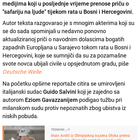
medijima koji u posljednje vrijeme prenose priču o
"safariju na ljude" tijekom rata u Bosni i Hercegovini.
Autor teksta razgovarao je s mnogim akterima koji su
se do sada spominjali u nedavno ponovno
aktualiziranoj priči o navodnim dolascima bogatih
zapadnih Europljana u Sarajevo tokom rata u Bosni i
Hercegovini, koje se sumnjiči da su za pozamašne
svote novca ubijali civile u opsjednutom gradu, piše
Deutsche Welle.
Na početku opširne reportaže citira se umirovljeni
italijanski sudac
Guido Salvini
koji je zajedno sa
autorom
Eziom Gavazzanijem
podigao tužbu pri
milanskom sudu protiv nepoznatih zbog ubistva iz
niskih pobuda.
TRENDING
Iman Avdić iz Olimpijskog bazena Otoka prema
medaljama: "Nemojte prestati sanjati velike