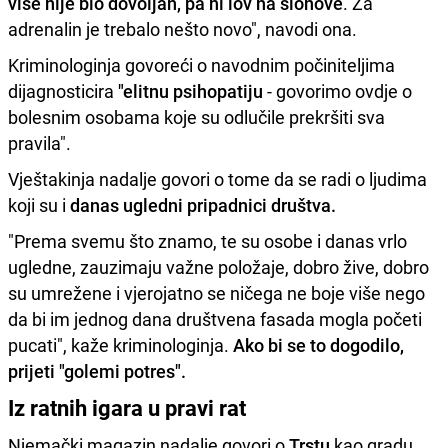
više nije bio dovoljan, pa ni lov na slonove
. Za
adrenalin je trebalo nešto novo", navodi ona.
Kriminologinja govoreći o navodnim počiniteljima
dijagnosticira
"elitnu psihopatiju
- govorimo ovdje o
bolesnim osobama koje su odlučile prekršiti sva
pravila".
Vještakinja nadalje govori o tome da se radi o ljudima
koji su i
danas ugledni pripadnici društva.
"Prema svemu što znamo, te su osobe i danas vrlo
ugledne, zauzimaju važne položaje, dobro žive, dobro
su umrežene i vjerojatno se ničega ne boje više nego
da bi im jednog dana društvena fasada mogla početi
pucati", kaže kriminologinja.
Ako bi se to dogodilo,
prijeti "golemi potres".
Iz ratnih igara u pravi rat
Njemački magazin nadalje govori o
Trstu
kao gradu