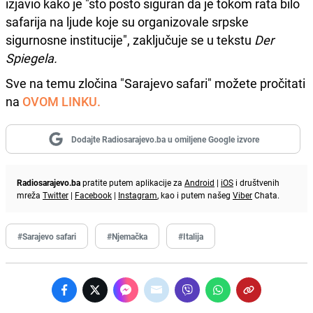
izjavio kako je "sto posto siguran da je tokom rata bilo
safarija na ljude koje su organizovale srpske
sigurnosne institucije", zaključuje se u tekstu
Der
Spiegela.
Sve na temu zločina "Sarajevo safari" možete pročitati
na
OVOM LINKU.
Dodajte Radiosarajevo.ba u omiljene Google izvore
Radiosarajevo.ba
pratite putem aplikacije za
Android
|
iOS
i društvenih
mreža
Twitter
|
Facebook
|
Instagram
, kao i putem našeg
Viber
Chata.
#Sarajevo safari
#Njemačka
#Italija