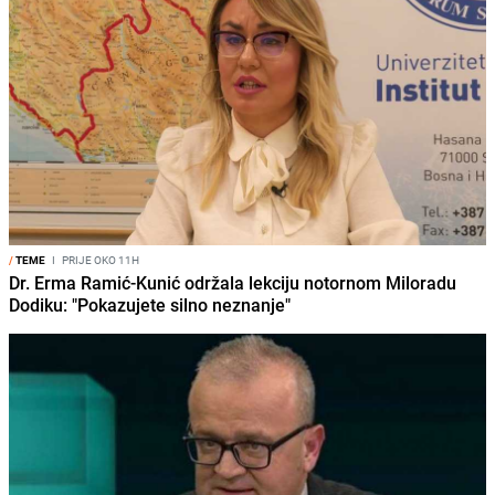
/
TEME
I
PRIJE OKO 11H
Dr. Erma Ramić-Kunić održala lekciju notornom Miloradu
Dodiku: "Pokazujete silno neznanje"