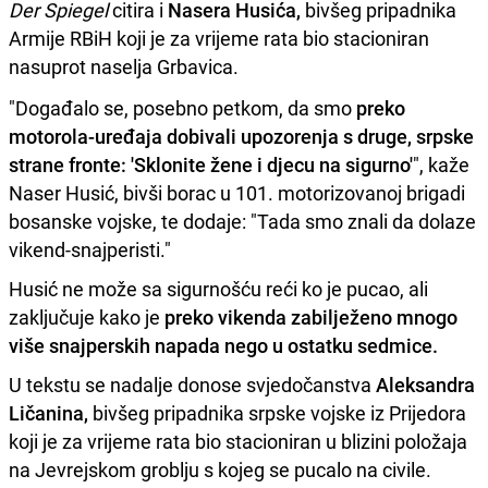
Der Spiegel
citira i
Nasera Husića,
bivšeg pripadnika
Armije RBiH koji je za vrijeme rata bio stacioniran
nasuprot naselja Grbavica.
"Događalo se, posebno petkom, da smo
preko
motorola-uređaja dobivali upozorenja s druge, srpske
strane fronte: 'Sklonite žene i djecu na sigurno'
", kaže
Naser Husić, bivši borac u 101. motorizovanoj brigadi
bosanske vojske, te dodaje: "Tada smo znali da dolaze
vikend-snajperisti."
Husić ne može sa sigurnošću reći ko je pucao, ali
zaključuje kako je
preko vikenda zabilježeno mnogo
više snajperskih napada nego u ostatku sedmice.
U tekstu se nadalje donose svjedočanstva
Aleksandra
Ličanina,
bivšeg pripadnika srpske vojske iz Prijedora
koji je za vrijeme rata bio stacioniran u blizini položaja
na Jevrejskom groblju s kojeg se pucalo na civile.