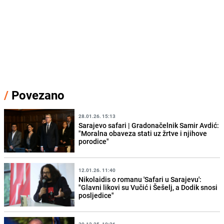
/
Povezano
28.01.26. 15:13
Sarajevo safari | Gradonačelnik Samir Avdić:
"Moralna obaveza stati uz žrtve i njihove
porodice"
12.01.26. 11:40
Nikolaidis o romanu 'Safari u Sarajevu':
"Glavni likovi su Vučić i Šešelj, a Dodik snosi
posljedice"