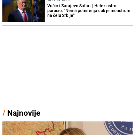
30.12.25. 10:26
Vučić i 'Sarajevo Safari' | Helez oštro
poručio: "Nema pomirenja dok je monstrum
na čelu Srbije"
/
Najnovije