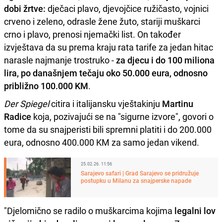
dobi žrtve:
dječaci plavo, djevojčice ružičasto, vojnici
crveno i zeleno, odrasle žene žuto, stariji muškarci
crno i plavo, prenosi njemački list. On također
izvještava da su prema kraju rata tarife za jedan hitac
narasle najmanje trostruko -
za djecu i do 100 miliona
lira, po današnjem tečaju oko 50.000 eura, odnosno
približno 100.000 KM
.
Der Spiegel
citira i italijansku vještakinju
Martinu
Radice
koja, pozivajući se na "sigurne izvore", govori o
tome da su snajperisti bili spremni platiti i do 200.000
eura, odnosno 400.000 KM za samo jedan vikend.
25.02.26. 11:56
Sarajevo safari | Grad Sarajevo se pridružuje
postupku u Milanu za snajperske napade
"Djelomično se radilo o muškarcima kojima
legalni lov