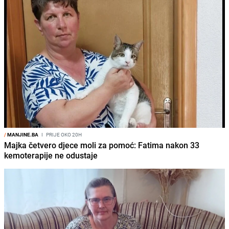
/
MANJINE.BA
I
PRIJE OKO 20H
Majka četvero djece moli za pomoć: Fatima nakon 33
kemoterapije ne odustaje