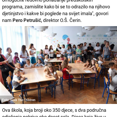
programa, zamislite kako bi se to odrazilo na njihovo
djetinjstvo i kakve bi poglede na svijet imala", govori
nam
Pero Petrušić,
direktor O.Š. Čerin.
Foto: Save The Children
Ova škola, koja broji oko 350 djece, s dva područna
odjeljenja pokriva oko deset sela. Djeca koja žive u