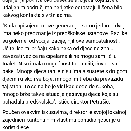
udaljenim područjima nerijetko odrastaju lilšena bilo
kakvog kontakta s vršnjacima.
"Kada upisujemo nove generacije, samo jedno ili dvoje
ima neko predznanje iz predškolske ustanove. Razlike
su goleme, od socijalizacije, njihove samostalnosti.
Učiteljice mi pričaju kako neka od djece ne znaju
zavezati vezice na cipelama ili ne mogu sami ići u
toalet. Nisu imala mogućnost to naučiti, čuvale su ih
bake. Mnoga djeca ranije nisu imala susrete s drugom
djecm i u školi se boje, mnogo im treba da prevaziđu
taj strah. To se najbolje vidi kad dođe do sukoba,
mnogo brže takve situacije rješavaju djeca koja su
pohađala predškolsko", ističe direktor Petrušić.
Poučen ovakvim iskustvima, direktor je svojoj lokalnoj
zajednici i kantonalnim vlastima ponudio rješenje u
korist djece.