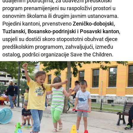
udaljenim područjima, za obavezni predškolski
program prenamijenjeni su raspoloživi prostori u
osnovnim školama ili drugim javnim ustanovama.
Pojedini kantoni, prvenstveno
Zeničko-dobojski,
Tuzlanski, Bosansko-podrinjski i Posavski kanton
,
uspjeli su dostići skoro stopostotni obuhvat djece
predškolskim programom, zahvaljujući, između
ostalog, podršci organizacije Save the Children.