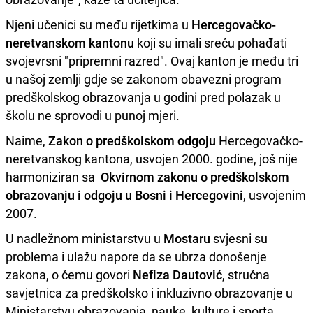
Njeni učenici su među rijetkima u
Hercegovačko-
neretvanskom kantonu
koji su imali sreću pohađati
svojevrsni "pripremni razred". Ovaj kanton je među tri
u našoj zemlji gdje se zakonom obavezni program
predškolskog obrazovanja u godini pred polazak u
školu ne sprovodi u punoj mjeri.
Naime,
Zakon o predškolskom odgoju
Hercegovačko-
neretvanskog kantona, usvojen 2000. godine, još nije
harmoniziran sa
Okvirnom zakonu o predškolskom
obrazovanju i odgoju u Bosni i Hercegovini
, usvojenim
2007.
U nadležnom ministarstvu u
Mostaru
svjesni su
problema i ulažu napore da se ubrza donošenje
zakona, o čemu govori
Nefiza Dautović
, stručna
savjetnica za predškolsko i inkluzivno obrazovanje u
Ministarstvu obrazovanja, nauke, kulture i sporta