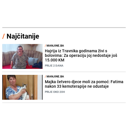
/
Najčitanije
/
MANJINE.BA
Hajrija iz Travnika godinama živi s
bolovima: Za operaciju joj nedostaje još
15.000 KM
PRIJE 2 DANA
/
MANJINE.BA
Majka četvero djece moli za pomoć: Fatima
nakon 33 kemoterapije ne odustaje
PRIJE OKO 20H