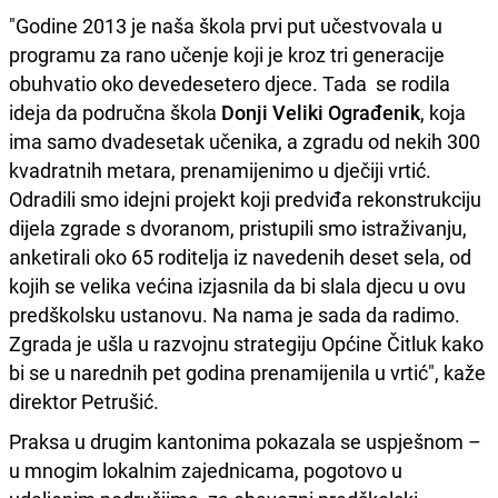
"Godine 2013 je naša škola prvi put učestvovala u
programu za rano učenje koji je kroz tri generacije
obuhvatio oko devedesetero djece. Tada se rodila
ideja da područna škola
Donji Veliki Ograđenik
, koja
ima samo dvadesetak učenika, a zgradu od nekih 300
kvadratnih metara, prenamijenimo u dječiji vrtić.
Odradili smo idejni projekt koji predviđa rekonstrukciju
dijela zgrade s dvoranom, pristupili smo istraživanju,
anketirali oko 65 roditelja iz navedenih deset sela, od
kojih se velika većina izjasnila da bi slala djecu u ovu
predškolsku ustanovu. Na nama je sada da radimo.
Zgrada je ušla u razvojnu strategiju Općine Čitluk kako
bi se u narednih pet godina prenamijenila u vrtić", kaže
direktor Petrušić.
Praksa u drugim kantonima pokazala se uspješnom –
u mnogim lokalnim zajednicama, pogotovo u