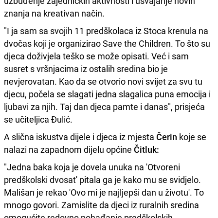
uzbuđenje zajedničkih aktivnosti i usvajanje novih
znanja na kreativan način.
"I ja sam sa svojih 11 predškolaca iz Stoca krenula na
dvočas koji je organizirao Save the Children. To što su
djeca doživjela teško se može opisati. Već i sam
susret s vršnjacima iz ostalih sredina bio je
nevjerovatan. Kao da se otvorio novi svijet za svu tu
djecu, počela se slagati jedna slagalica puna emocija i
ljubavi za njih. Taj dan djeca pamte i danas", prisjeća
se učiteljica Đulić.
A slična iskustva dijele i djeca iz mjesta
Čerin
koje se
nalazi na zapadnom dijelu općine
Čitluk:
"Jedna baka koja je dovela unuka na 'Otvoreni
predškolski dvosat' pitala ga je kako mu se svidjelo.
Mališan je rekao 'Ovo mi je najljepši dan u životu'. To
mnogo govori. Zamislite da djeci iz ruralnih sredina
omogućite redovno pohađanje predškolskih