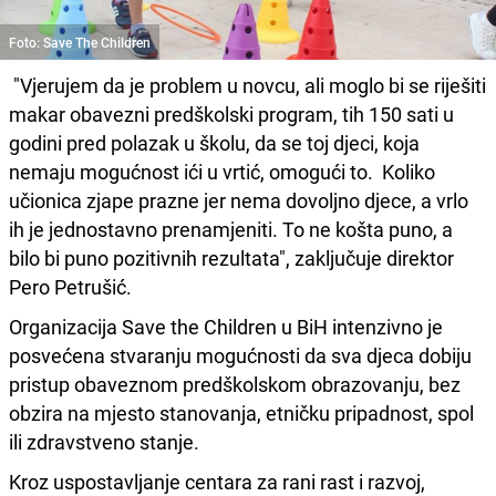
Foto: Save The Children
"Vjerujem da je problem u novcu, ali moglo bi se riješiti
makar obavezni predškolski program, tih 150 sati u
godini pred polazak u školu, da se toj djeci, koja
nemaju mogućnost ići u vrtić, omogući to. Koliko
učionica zjape prazne jer nema dovoljno djece, a vrlo
ih je jednostavno prenamjeniti. To ne košta puno, a
bilo bi puno pozitivnih rezultata", zaključuje direktor
Pero Petrušić.
Organizacija Save the Children u BiH intenzivno je
posvećena stvaranju mogućnosti da sva djeca dobiju
pristup obaveznom predškolskom obrazovanju, bez
obzira na mjesto stanovanja, etničku pripadnost, spol
ili zdravstveno stanje.
Kroz uspostavljanje centara za rani rast i razvoj,