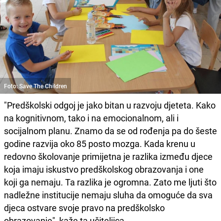
Foto: Save The Children
"Predškolski odgoj je jako bitan u razvoju djeteta. Kako
na kognitivnom, tako i na emocionalnom, ali i
socijalnom planu. Znamo da se od rođenja pa do šeste
godine razvija oko 85 posto mozga. Kada krenu u
redovno školovanje primijetna je razlika između djece
koja imaju iskustvo predškolskog obrazovanja i one
koji ga nemaju. Ta razlika je ogromna. Zato me ljuti što
nadležne institucije nemaju sluha da omoguće da sva
djeca ostvare svoje pravo na predškolsko
obrazovanje", kaže ta učiteljica.