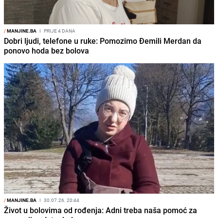
/
MANJINE.BA
I
PRIJE 4 DANA
Dobri ljudi, telefone u ruke: Pomozimo Đemili Merdan da
ponovo hoda bez bolova
/
MANJINE.BA
I
30.07.26. 20:44
Život u bolovima od rođenja: Adni treba naša pomoć za