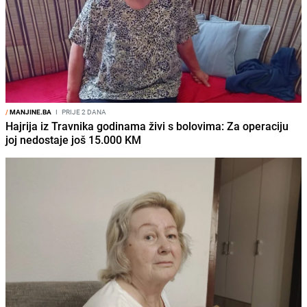
/
MANJINE.BA
I
PRIJE 2 DANA
Hajrija iz Travnika godinama živi s bolovima: Za operaciju
joj nedostaje još 15.000 KM