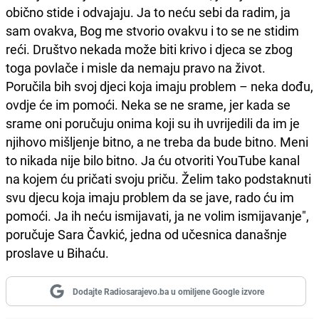
obično stide i odvajaju. Ja to neću sebi da radim, ja
sam ovakva, Bog me stvorio ovakvu i to se ne stidim
reći. Društvo nekada može biti krivo i djeca se zbog
toga povlače i misle da nemaju pravo na život.
Poručila bih svoj djeci koja imaju problem – neka dođu,
ovdje će im pomoći. Neka se ne srame, jer kada se
srame oni poručuju onima koji su ih uvrijedili da im je
njihovo mišljenje bitno, a ne treba da bude bitno. Meni
to nikada nije bilo bitno. Ja ću otvoriti YouTube kanal
na kojem ću pričati svoju priču. Želim tako podstaknuti
svu djecu koja imaju problem da se jave, rado ću im
pomoći. Ja ih neću ismijavati, ja ne volim ismijavanje",
poručuje Sara Čavkić, jedna od učesnica današnje
proslave u Bihaću.
Dodajte Radiosarajevo.ba u omiljene Google izvore