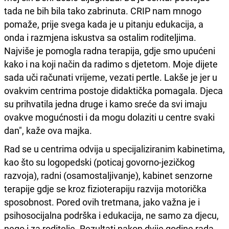
tada ne bih bila tako zabrinuta. CRIP nam mnogo
pomaže, prije svega kada je u pitanju edukacija, a
onda i razmjena iskustva sa ostalim roditeljima.
Najviše je pomogla radna terapija, gdje smo upućeni
kako i na koji način da radimo s djetetom. Moje dijete
sada uči računati vrijeme, vezati pertle. Lakše je jer u
ovakvim centrima postoje didaktička pomagala. Djeca
su prihvatila jedna druge i kamo sreće da svi imaju
ovakve mogućnosti i da mogu dolaziti u centre svaki
dan", kaže ova majka.
Rad se u centrima odvija u specijaliziranim kabinetima,
kao što su logopedski (poticaj govorno-jezičkog
razvoja), radni (osamostaljivanje), kabinet senzorne
terapije gdje se kroz fizioterapiju razvija motorička
sposobnost. Pored ovih tretmana, jako važna je i
psihosocijalna podrška i edukacija, ne samo za djecu,
nego i za roditelje. Rezultati nakon dvije godine rada