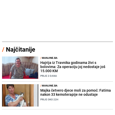
/
Najčitanije
/
MANJINE.BA
Hajrija iz Travnika godinama živi s
bolovima: Za operaciju joj nedostaje još
15.000 KM
PRIJE 2 DANA
/
MANJINE.BA
Majka četvero djece moli za pomoć: Fatima
nakon 33 kemoterapije ne odustaje
PRIJE OKO 22H