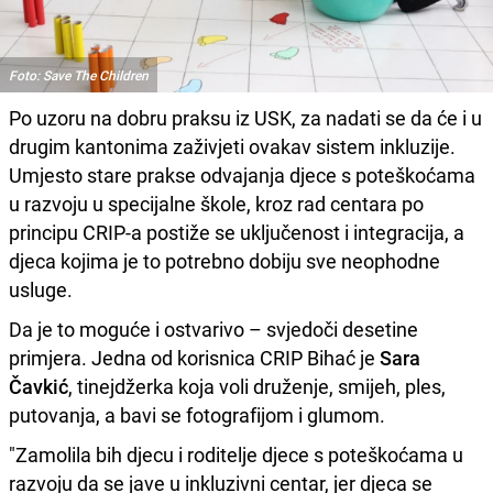
Foto: Save The Children
Po uzoru na dobru praksu iz USK, za nadati se da će i u
drugim kantonima zaživjeti ovakav sistem inkluzije.
Umjesto stare prakse odvajanja djece s poteškoćama
u razvoju u specijalne škole, kroz rad centara po
principu CRIP-a postiže se uključenost i integracija, a
djeca kojima je to potrebno dobiju sve neophodne
usluge.
Da je to moguće i ostvarivo – svjedoči desetine
primjera. Jedna od korisnica CRIP Bihać je
Sara
Čavkić
, tinejdžerka koja voli druženje, smijeh, ples,
putovanja, a bavi se fotografijom i glumom.
"Zamolila bih djecu i roditelje djece s poteškoćama u
razvoju da se jave u inkluzivni centar, jer djeca se