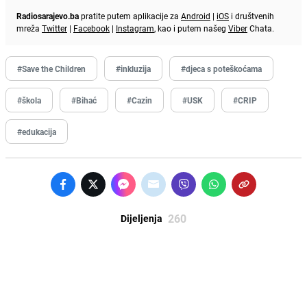
Radiosarajevo.ba
pratite putem aplikacije za
Android
|
iOS
i društvenih
mreža
Twitter
|
Facebook
|
Instagram
, kao i putem našeg
Viber
Chata.
#Save the Children
#inkluzija
#djeca s poteškoćama
#škola
#Bihać
#Cazin
#USK
#CRIP
#edukacija
260
Dijeljenja