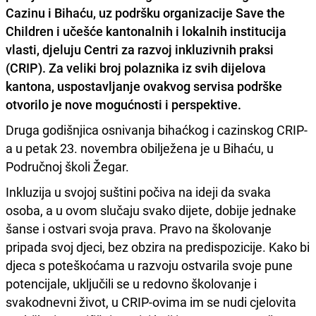
Cazinu i Bihaću, uz podršku organizacije Save the
Children i učešće kantonalnih i lokalnih institucija
vlasti, djeluju
Centri za razvoj inkluzivnih praksi
(CRIP)
. Za veliki broj polaznika iz svih dijelova
kantona, uspostavljanje ovakvog servisa podrške
otvorilo je nove mogućnosti i perspektive.
Druga godišnjica osnivanja bihaćkog i cazinskog CRIP-
a u petak 23. novembra obilježena je u Bihaću, u
Područnoj školi Žegar.
Inkluzija u svojoj suštini počiva na ideji da svaka
osoba, a u ovom slučaju svako dijete, dobije jednake
šanse i ostvari svoja prava. Pravo na školovanje
pripada svoj djeci, bez obzira na predispozicije. Kako bi
djeca s poteškoćama u razvoju ostvarila svoje pune
potencijale, uključili se u redovno školovanje i
svakodnevni život, u CRIP-ovima im se nudi cjelovita