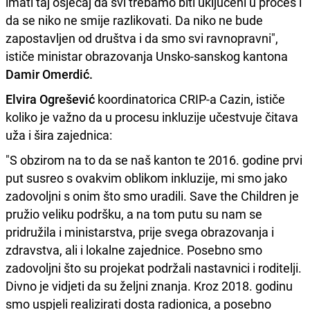
imati taj osjećaj da svi trebamo biti uključeni u proces i
da se niko ne smije razlikovati. Da niko ne bude
zapostavljen od društva i da smo svi ravnopravni",
ističe ministar obrazovanja Unsko-sanskog kantona
Damir Omerdić.
Elvira Ogrešević
koordinatorica CRIP-a Cazin, ističe
koliko je važno da u procesu inkluzije učestvuje čitava
uža i šira zajednica:
"S obzirom na to da se naš kanton te 2016. godine prvi
put susreo s ovakvim oblikom inkluzije, mi smo jako
zadovoljni s onim što smo uradili. Save the Children je
pružio veliku podršku, a na tom putu su nam se
pridružila i ministarstva, prije svega obrazovanja i
zdravstva, ali i lokalne zajednice. Posebno smo
zadovoljni što su projekat podržali nastavnici i roditelji.
Divno je vidjeti da su željni znanja. Kroz 2018. godinu
smo uspjeli realizirati dosta radionica, a posebno