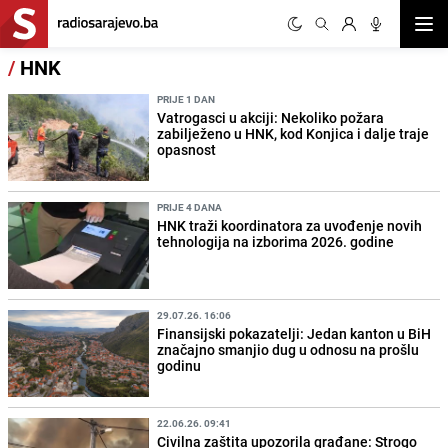
Otvor
/
HNK
PRIJE 1 DAN
Vatrogasci u akciji: Nekoliko požara
zabilježeno u HNK, kod Konjica i dalje traje
opasnost
PRIJE 4 DANA
HNK traži koordinatora za uvođenje novih
tehnologija na izborima 2026. godine
29.07.26. 16:06
Finansijski pokazatelji: Jedan kanton u BiH
značajno smanjio dug u odnosu na prošlu
godinu
22.06.26. 09:41
Civilna zaštita upozorila građane: Strogo