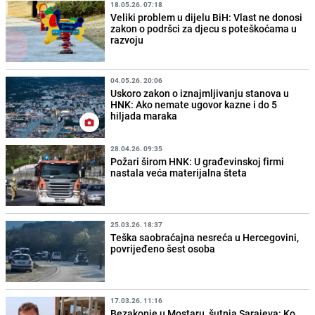
18.05.26. 07:18
Veliki problem u dijelu BiH: Vlast ne donosi
zakon o podršci za djecu s poteškoćama u
razvoju
04.05.26. 20:06
Uskoro zakon o iznajmljivanju stanova u
HNK: Ako nemate ugovor kazne i do 5
hiljada maraka
28.04.26. 09:35
Požari širom HNK: U građevinskoj firmi
nastala veća materijalna šteta
25.03.26. 18:37
Teška saobraćajna nesreća u Hercegovini,
povrijeđeno šest osoba
17.03.26. 11:16
Bezakonje u Mostaru, šutnja Sarajeva: Ko