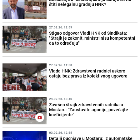
štiti nelegalnu gradnju HNK?
27.02.26. 12:59
Stigao odgovor Vladi HNK od Sindikata:
"Štrajk je zakonit, ministri nisu kompetentni
da to određuju"
27.02.26. 11:58
Vlada HNK: Zdravstveni radnici uskoro
ostaju bez prava iz kolektivnog ugovora
24.02.26. 13:40
Završen štrajk zdravstvenih radnika u
Mostaru: "Zaustavite agoniju, povećajte
koeficijente"
03.02.26. 12:55
Detalji pucnjave u Mostaru: Iz automatske