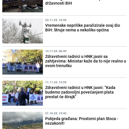
državnosti BiH
23.11.25. 10:45
Vremenske neprilike paralizirale ovaj dio
BiH: Struje nema u nekoliko općina
14.11.25. 06:49
Zdravstveni radnici u HNK jasni sa
zahtjevima: Ministar kaže da to nije realno u
ovom trenutku
11.11.25. 12:55
Zdravstveni radnici u HNK jasni: "Kada
budemo zadovoljni povećanjem plata
prestat će štrajk"
31.10.25. 19:42
Pobjeda građana: Prostorni plan Stoca -
nezakonit!