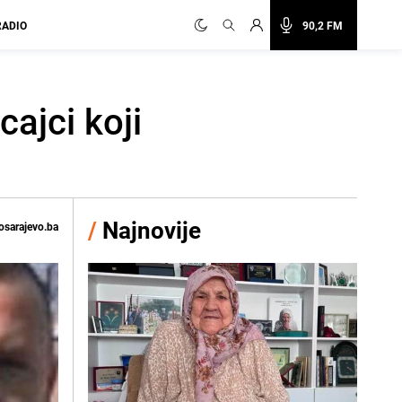
RADIO
90,2 FM
cajci koji
/
Najnovije
osarajevo.ba