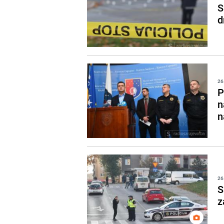
S
d
26
P
n
n
26
S
z