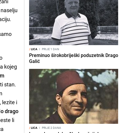
žani
 naselju
aciju.
 samo
/
LICA
I
PRIJE 1 DAN
Preminuo širokobriješki poduzetnik Drago
mo
Galić
ca kojeg
om
ti stan.
am
 lezite i
ilo drago
este li
ca
/
LICA
I
PRIJE 2 DANA