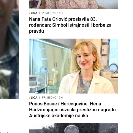
/
LICA
I
PRIJE OKO 15H
Nana Fata Orlović proslavila 83.
rođendan: Simbol istrajnosti i borbe za
pravdu
/
LICA
I
PRIJE OKO 15H
Ponos Bosne i Hercegovine: Hena
Hadžimujagić osvojila prestižnu nagradu
Austrijske akademije nauka