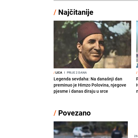
/
Najčitanije
/
LICA
I
PRIJE 2 DANA
/
Legenda sevdaha: Na današnji dan
preminuo je Himzo Polovina, njegove
pjesme i danas diraju u srce
/
Povezano
26