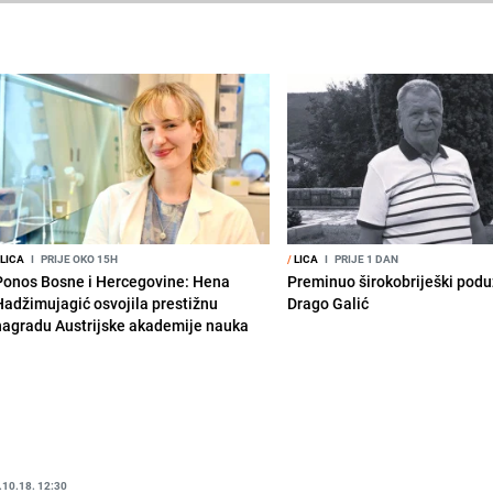
LICA
I
PRIJE OKO 15H
/
LICA
I
PRIJE 1 DAN
Ponos Bosne i Hercegovine: Hena
Preminuo širokobriješki podu
Hadžimujagić osvojila prestižnu
Drago Galić
nagradu Austrijske akademije nauka
.10.18. 12:30