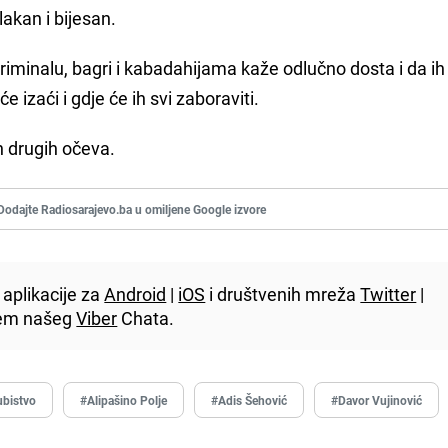
akan i bijesan.
 kriminalu, bagri i kabadahijama kaže odlučno dosta i da ih
e izaći i gdje će ih svi zaboraviti.
 drugih očeva.
Dodajte Radiosarajevo.ba u omiljene Google izvore
aplikacije za
Android
|
iOS
i društvenih mreža
Twitter
|
utem našeg
Viber
Chata.
ubistvo
#Alipašino Polje
#Adis Šehović
#Davor Vujinović