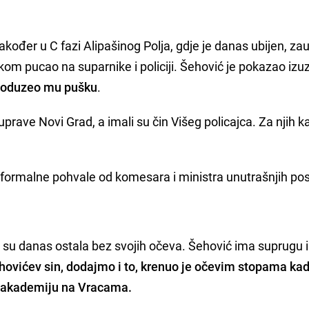
također u C fazi Alipašinog Polja, gdje je danas ubijen, za
om pucao na suparnike i policiji. Šehović je pokazao izu
i oduzeo mu pušku
.
 uprave Novi Grad, a imali su čin Višeg policajca. Za njih k
 i formalne pohvale od komesara i ministra unutrašnjih po
a su danas ostala bez svojih očeva. Šehović ima suprugu i
hovićev sin, dodajmo i to, krenuo je očevim stopama kad
ku akademiju na Vracama.