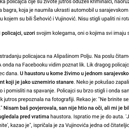
 policajca čije su živote jutros oduzeli kriminalci, naoru
agra, koja je naumila ukrasti automobil u sarajevskom
u kojem su bili Šehović i Vujinović. Nisu stigli upaliti ni rot
 policajci, uzori
svojim kolegama, oni o kojima svi imaju
o stradanju policajaca na Alipašinom Polju. Na poslu čita
 A onda na Facebooku vidim poznat lik. Lik dragog policaj
sec dana.
U haustoru u kome živimo u jednom sarajevsk
nt koji je jako uznemirio stanare
. Neko je pokušao zapali
o i pomisliti na spavanje. Policajci su brzo stigli i onda s
k jutros prepoznala na fotografiji. Rekao je: "Ne brinite se,
."
Nisam baš povjerovala, san nije htio na oči, ali mi je b
ugledala pred vratima
haustora. Ispratio me je do auta. 'J
te', kazao je", ispričala je za Vujinovića jedna od čitatelji