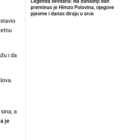
Legenda sevdaha: Na današnji dan
preminuo je Himzo Polovina, njegove
pjesme i danas diraju u srce
ustavio
zetnu
ažu i da
slova.
 sina, a
a je