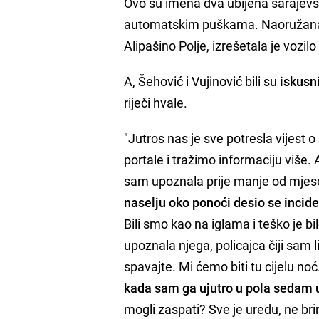
Ovo su imena dva ubijena sarajevska
automatskim puškama. Naoružana b
Alipašino Polje, izrešetala je vozilo 
A, Šehović i Vujinović bili su
iskusni
riječi hvale.
"Jutros nas je sve potresla vijest 
portale i tražimo informaciju više.
sam upoznala prije manje od mje
naselju oko ponoći desio se incide
Bili smo kao na iglama i teško je bil
upoznala njega, policajca čiji sam li
spavajte. Mi ćemo biti tu cijelu noć
kada sam ga ujutro u pola sedam 
mogli zaspati? Sve je uredu, ne brini