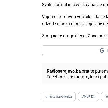
Svaki normalan čovjek danas je upl
Vrijeme je - davno već bilo - da se
odvede u neku rupu, iz koje više neć
Zbog neke druge djece. Zbog nekih
Radiosarajevo.ba
pratite putem 
Facebook
|
Instagram
, kao i p
#napad na policajca
#MUP KS
#