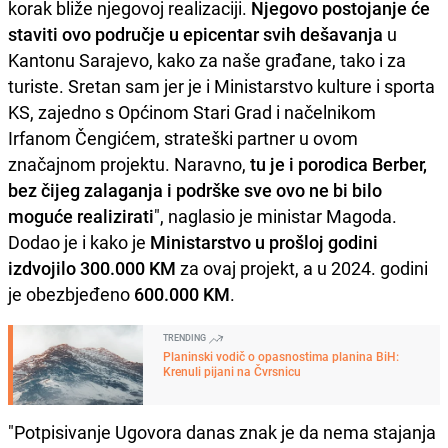
korak bliže njegovoj realizaciji.
Njegovo postojanje će
staviti ovo područje u epicentar svih dešavanja
u
Kantonu Sarajevo, kako za naše građane, tako i za
turiste. Sretan sam jer je i Ministarstvo kulture i sporta
KS, zajedno s Općinom Stari Grad i načelnikom
Irfanom Čengićem, strateški partner u ovom
značajnom projektu. Naravno,
tu je i porodica Berber,
bez čijeg zalaganja i podrške sve ovo ne bi bilo
moguće realizirati
", naglasio je ministar Magoda.
Dodao je i kako je
Ministarstvo u prošloj godini
izdvojilo 300.000 KM
za ovaj projekt, a u 2024. godini
je obezbjeđeno
600.000 KM
.
TRENDING
Planinski vodič o opasnostima planina BiH:
Krenuli pijani na Čvrsnicu
"Potpisivanje Ugovora danas znak je da nema stajanja