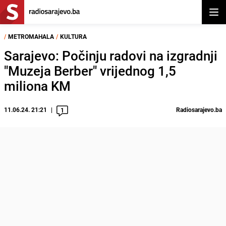
Otvor
/
METROMAHALA
/
KULTURA
Sarajevo: Počinju radovi na izgradnji
"Muzeja Berber" vrijednog 1,5
miliona KM
11.06.24. 21:21
Radiosarajevo.ba
1