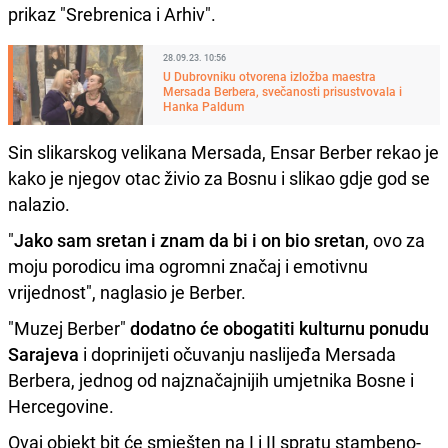
prikaz "Srebrenica i Arhiv".
28.09.23. 10:56
U Dubrovniku otvorena izložba maestra
Mersada Berbera, svečanosti prisustvovala i
Hanka Paldum
Sin slikarskog velikana Mersada, Ensar Berber rekao je
kako je njegov otac živio za Bosnu i slikao gdje god se
nalazio.
"
Jako sam sretan i znam da bi i on bio sretan
, ovo za
moju porodicu ima ogromni značaj i emotivnu
vrijednost", naglasio je Berber.
"Muzej Berber"
dodatno će obogatiti kulturnu ponudu
Sarajeva
i doprinijeti očuvanju naslijeđa Mersada
Berbera, jednog od najznačajnijih umjetnika Bosne i
Hercegovine.
Ovaj objekt bit će smješten na I i II spratu stambeno-