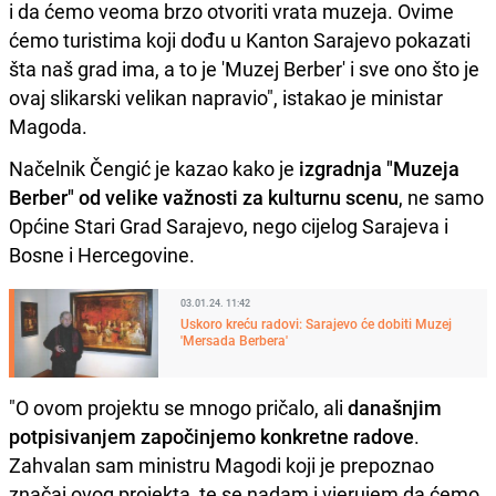
i da ćemo veoma brzo otvoriti vrata muzeja. Ovime
ćemo turistima koji dođu u Kanton Sarajevo pokazati
šta naš grad ima, a to je 'Muzej Berber' i sve ono što je
ovaj slikarski velikan napravio", istakao je ministar
Magoda.
Načelnik Čengić je kazao kako je
izgradnja "Muzeja
Berber" od velike važnosti za kulturnu scenu
, ne samo
Općine Stari Grad Sarajevo, nego cijelog Sarajeva i
Bosne i Hercegovine.
03.01.24. 11:42
Uskoro kreću radovi: Sarajevo će dobiti Muzej
'Mersada Berbera'
"O ovom projektu se mnogo pričalo, ali
današnjim
potpisivanjem započinjemo konkretne radove
.
Zahvalan sam ministru Magodi koji je prepoznao
značaj ovog projekta, te se nadam i vjerujem da ćemo