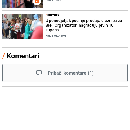
/
KULTURA
U ponedjeljak počinje prodaja ulaznica za
SFF: Organizatori nagrađuju prvih 10
kupaca
PRIJE OKO 19H
/
Komentari
Prikaži komentare
(
1
)