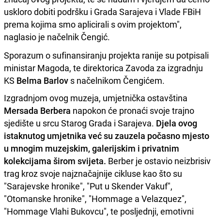
uskloro dobiti podršku i Grada Sarajeva i Vlade FBiH
prema kojima smo aplicirali s ovim projektom",
naglasio je načelnik Čengić.
Sporazum o sufinansiranju projekta ranije su potpisali
ministar Magoda, te direktorica Zavoda za izgradnju
KS
Belma Barlov
s načelnikom Čengićem.
Izgradnjom ovog muzeja, umjetnička ostavština
Mersada Berbera
napokon će pronaći svoje trajno
sjedište u srcu Starog Grada i Sarajeva.
Djela ovog
istaknutog umjetnika već su zauzela počasno mjesto
u mnogim muzejskim, galerijskim i privatnim
kolekcijama širom svijeta.
Berber je ostavio neizbrisiv
trag kroz svoje najznačajnije cikluse kao što su
"Sarajevske hronike", "Put u Skender Vakuf",
"Otomanske hronike", "Hommage a Velazquez",
"Hommage Vlahi Bukovcu", te posljednji, emotivni