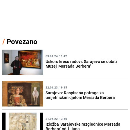
/
Povezano
03.01.24. 11:42
Uskoro kreću radovi: Sarajevo će dobiti
Muzej 'Mersada Berbera'
22.01.23. 19:15
Sarajevo: Raspisana potraga za
umjetničkim djelom Mersada Berbera
31.05.22. 13:46
Izložba 'Sarajevske razglednice Mersada
Berbera' od 1. juna