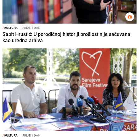
/
KULTURA
I
PRIJE 1 DAN
Sabit Hrustić: U porodičnoj historiji prošlost nije sačuvana
kao uredna arhiva
/
KULTURA
I
PRIJE 1 DAN