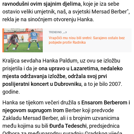
ravnodušni ovim sjajnim djelima
, koje je iza sebe
ostavio veliki umjetnik, naš, a svjetski Mersad Berber",
rekla je na sinoćnjem otvorenju Hanka.
TRENDING
Vrapčići mu nisu bili sretni: Sarajevo ostalo bez
pobjede protiv Radnika
Kraljica sevdaha Hanka Paldum, uz ovu se izložbu
prisjetila i da je
ona upravo u Lazaretima, nedaleko
mjesta održavanja izložbe, održala svoj prvi
poslijeratni koncert u Dubrovniku
, a to je bilo 2007.
godine.
Hanka se tijekom večeri družila s
Ensarom Berberom i
njegovom suprugom Irom
Berber koji predvode
Zakladu Mersad Berber, ali i s brojnim uzvanicima
među kojima su bili
Đurđa Tedeschi
, predsjednica
Odbora za međunarodnu suradnju Gradskog vijeća