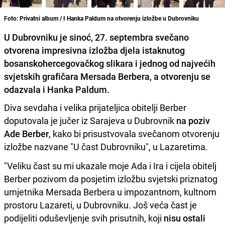
Foto: Privatni album / I Hanka Paldum na otvorenju izložbe u Dubrovniku
U Dubrovniku je sinoć, 27. septembra svečano
otvorena impresivna izložba djela istaknutog
bosanskohercegovačkog slikara i jednog od najvećih
svjetskih grafičara Mersada Berbera, a otvorenju se
odazvala i Hanka Paldum.
Diva sevdaha i velika prijateljica obitelji Berber
doputovala je jučer iz Sarajeva u Dubrovnik
na poziv
Ade Berber
, kako bi prisustvovala svečanom otvorenju
izložbe nazvane "U čast Dubrovniku", u Lazaretima.
"Veliku čast su mi ukazale moje Ada i Ira i cijela obitelj
Berber pozivom da posjetim izložbu svjetski priznatog
umjetnika Mersada Berbera u impozantnom, kultnom
prostoru Lazareti, u Dubrovniku. Još veća čast je
podijeliti oduševljenje svih prisutnih, koji
nisu ostali