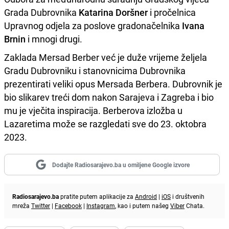
Grada Dubrovnika
Katarina Doršner
i pročelnica
Upravnog odjela za poslove gradonačelnika
Ivana
Brnin
i mnogi drugi.
Zaklada Mersad Berber već je duže vrijeme željela
Gradu Dubrovniku i stanovnicima Dubrovnika
prezentirati veliki opus Mersada Berbera. Dubrovnik je
bio slikarev treći dom nakon Sarajeva i Zagreba i bio
mu je vječita inspiracija. Berberova izložba u
Lazaretima može se razgledati sve do 23. oktobra
2023.
Dodajte Radiosarajevo.ba u omiljene Google izvore
Radiosarajevo.ba
pratite putem aplikacije za
Android
|
iOS
i društvenih
mreža
Twitter
|
Facebook
|
Instagram
, kao i putem našeg
Viber
Chata.