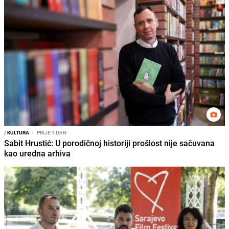
/
KULTURA
I
PRIJE 1 DAN
Sabit Hrustić: U porodičnoj historiji prošlost nije sačuvana
kao uredna arhiva