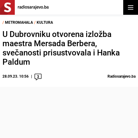
Otvor
/
METROMAHALA
/
KULTURA
U Dubrovniku otvorena izložba
maestra Mersada Berbera,
svečanosti prisustvovala i Hanka
Paldum
28.09.23. 10:56
Radiosarajevo.ba
3