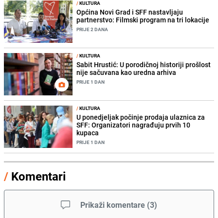
/
KULTURA
Općina Novi Grad i SFF nastavljaju
partnerstvo: Filmski program na tri lokacije
PRIJE 2 DANA
/
KULTURA
Sabit Hrustić: U porodičnoj historiji prošlost
nije sačuvana kao uredna arhiva
PRIJE 1 DAN
/
KULTURA
U ponedjeljak počinje prodaja ulaznica za
SFF: Organizatori nagrađuju prvih 10
kupaca
PRIJE 1 DAN
/
Komentari
Prikaži komentare
(
3
)