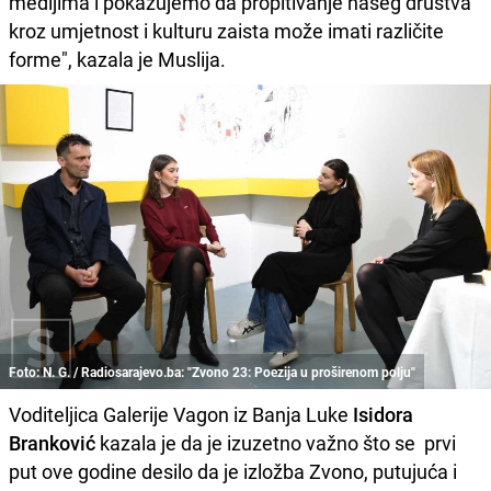
medijima i pokazujemo da propitivanje našeg društva
kroz umjetnost i kulturu zaista može imati različite
forme", kazala je Muslija.
Foto: N. G. / Radiosarajevo.ba: "Zvono 23: Poezija u proširenom polju"
Voditeljica Galerije Vagon iz Banja Luke
Isidora
Branković
kazala je da je izuzetno važno što se prvi
put ove godine desilo da je izložba Zvono, putujuća i