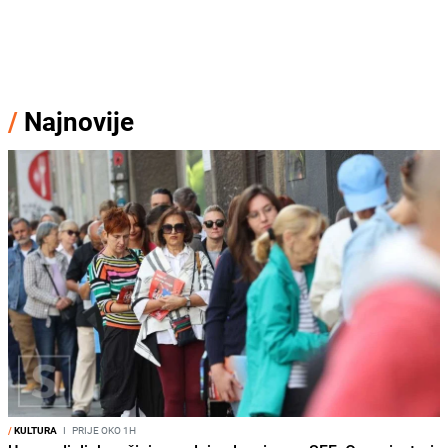
/
Najnovije
/
KULTURA
I
PRIJE OKO 1H