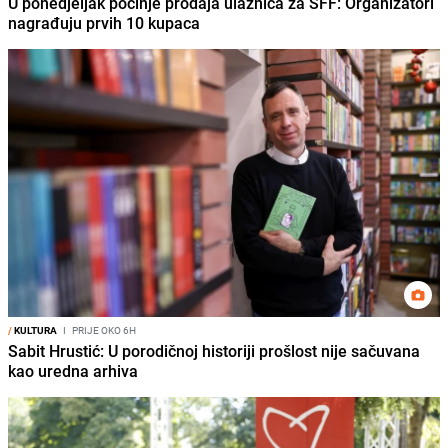
U ponedjeljak počinje prodaja ulaznica za SFF: Organizatori
nagrađuju prvih 10 kupaca
/
KULTURA
I
PRIJE OKO 6H
Sabit Hrustić: U porodičnoj historiji prošlost nije sačuvana
kao uredna arhiva