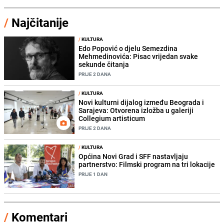
/
Najčitanije
/
KULTURA
Edo Popović o djelu Semezdina
Mehmedinovića: Pisac vrijedan svake
sekunde čitanja
PRIJE 2 DANA
/
KULTURA
Novi kulturni dijalog između Beograda i
Sarajeva: Otvorena izložba u galeriji
Collegium artisticum
PRIJE 2 DANA
/
KULTURA
Općina Novi Grad i SFF nastavljaju
partnerstvo: Filmski program na tri lokacije
PRIJE 1 DAN
/
Komentari