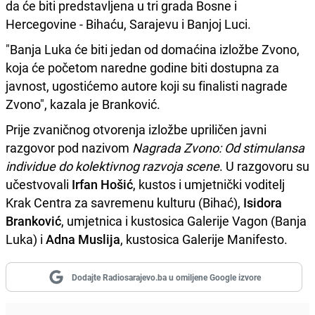
da će biti predstavljena u tri grada Bosne i
Hercegovine - Bihaću, Sarajevu i Banjoj Luci.
"Banja Luka će biti jedan od domaćina izložbe Zvono,
koja će početom naredne godine biti dostupna za
javnost, ugostićemo autore koji su finalisti nagrade
Zvono", kazala je Branković.
Prije zvaničnog otvorenja izložbe upriličen javni
razgovor pod nazivom
Nagrada Zvono: Od stimulansa
individue do kolektivnog razvoja scene
. U razgovoru su
učestvovali
Irfan Hošić
, kustos i umjetnički voditelj
Krak Centra za savremenu kulturu (Bihać),
Isidora
Branković
, umjetnica i kustosica Galerije Vagon (Banja
Luka) i
Adna Muslija
, kustosica Galerije Manifesto.
Dodajte Radiosarajevo.ba u omiljene Google izvore