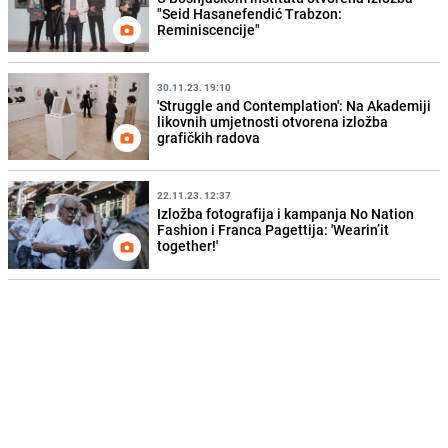
"Seid Hasanefendić Trabzon:
Reminiscencije"
30.11.23. 19:10
'Struggle and Contemplation': Na Akademiji
likovnih umjetnosti otvorena izložba
grafičkih radova
22.11.23. 12:37
Izložba fotografija i kampanja No Nation
Fashion i Franca Pagettija: 'Wearin’it
together!'