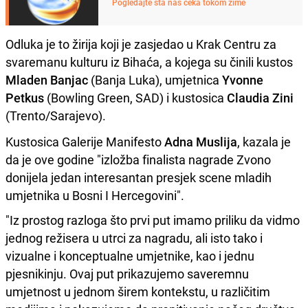
Pogledajte šta nas čeka tokom zime
Odluka je to žirija koji je zasjedao u Krak Centru za
svaremanu kulturu iz Bihaća, a kojega su činili kustos
Mladen Banjac
(Banja Luka), umjetnica
Yvonne
Petkus
(Bowling Green, SAD) i kustosica
Claudia Zini
(Trento/Sarajevo).
Kustosica Galerije Manifesto
Adna Muslija
, kazala je
da je ove godine "izložba finalista nagrade Zvono
donijela jedan interesantan presjek scene mladih
umjetnika u Bosni I Hercegovini".
"Iz prostog razloga što prvi put imamo priliku da vidmo
jednog režisera u utrci za nagradu, ali isto tako i
vizualne i konceptualne umjetnike, kao i jednu
pjesnikinju. Ovaj put prikazujemo saveremnu
umjetnost u jednom širem kontekstu, u različitim