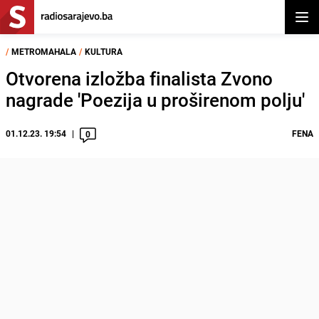
Otvor
/
METROMAHALA
/
KULTURA
Otvorena izložba finalista Zvono
nagrade 'Poezija u proširenom polju'
01.12.23. 19:54
FENA
0