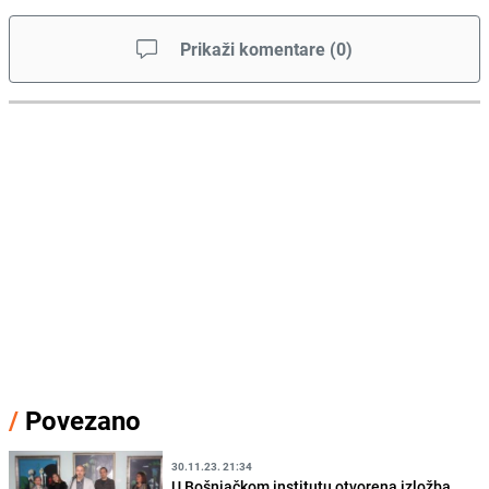
Prikaži komentare
(
0
)
/
Povezano
30.11.23. 21:34
U Bošnjačkom institutu otvorena izložba