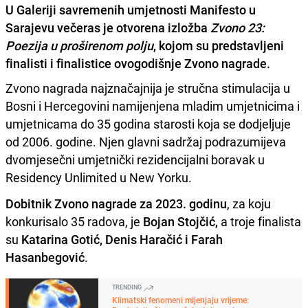
U Galeriji savremenih umjetnosti Manifesto u
Sarajevu večeras je otvorena izložba
Zvono 23:
Poezija u proširenom polju
, kojom su predstavljeni
finalisti i finalistice ovogodišnje Zvono nagrade.
Zvono nagrada najznačajnija je stručna stimulacija u
Bosni i Hercegovini namijenjena mladim umjetnicima i
umjetnicama do 35 godina starosti koja se dodjeljuje
od 2006. godine. Njen glavni sadržaj podrazumijeva
dvomjesečni umjetnički rezidencijalni boravak u
Residency Unlimited u New Yorku.
Dobitnik Zvono nagrade za 2023. godinu
, za koju
konkurisalo 35 radova, je
Bojan Stojčić,
a troje finalista
su
Katarina Gotić, Denis Haračić i Farah
Hasanbegović
.
TRENDING
Klimatski fenomeni mijenjaju vrijeme: