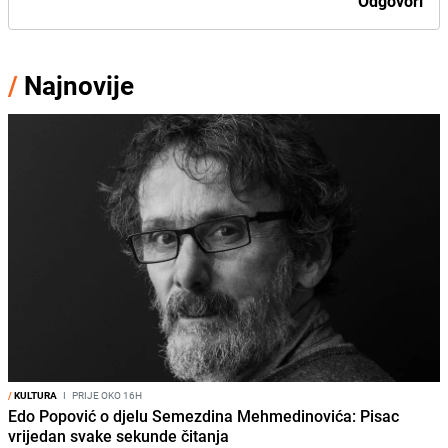
Odgovori
/
Najnovije
/
KULTURA
I
PRIJE OKO 16H
Edo Popović o djelu Semezdina Mehmedinovića: Pisac
vrijedan svake sekunde čitanja