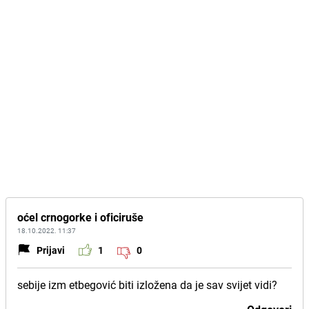
oćel crnogorke i oficiruše
18.10.2022. 11:37
Prijavi
1
0
sebije izm etbegović biti izložena da je sav svijet vidi?