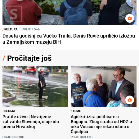
/
KULTURA
I
PRIJE 1 DAN
Deseta godišnjica Vučko Traila: Denis Ruvić upriličio izložbu
u Zemaljskom muzeju BiH
/
Pročitajte još
/
REGIJA
/
TEME
Pratite uživo | Nevrijeme
Agić kritizira političare u
zahvatilo Sloveniju, oluje idu
Bugojnu: Zbog straha od HDZ-a
prema Hrvatskoj
niko Vučiću nije rekao istinu o
Čipuljiću
PRIJE OKO 10H
PRIJE OKO 16H