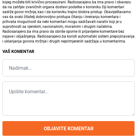
kojeg možete biti krivično procesuirani. Radiosarajevo.ba ima pravo i obavezu
da na zahtjev zvaničnih organa dostavi podatke o korisniku čiji komentari
sadrže govor mržnje, kao i da korisniku trajno blokira pristup. Obaviještavamo
vas da svaki čitatelj dobrovoljno pristupa čitanju i kreiranju komentara i
prihvata mogućnost da neki komentari mogu sadržavati narativ koji je u
suprotnosti sa vjerskim, nacionalnim, moralnim i drugim načelima.
Radiosarajevo.ba ima pravo da obriše sporne ili prijavljene komentare bez
najave i objašnjenja. Radiosarajevo.ba koristi automatski sistem prepoznavanja
i uklanjanja govora mržnje i drugih neprimjerenih sadržaja u komentarima.
VAŠ KOMENTAR
OBJAVITE KOMENTAR