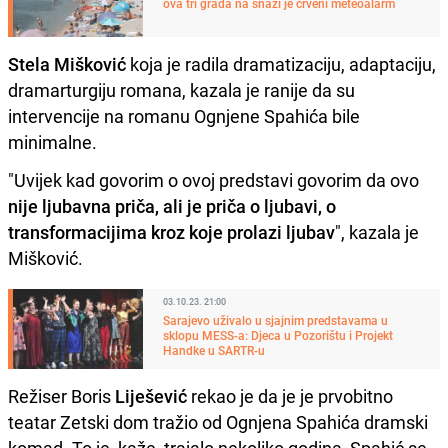
ova tri grada na snazi je crveni meteoalarm
Stela Mišković
koja je radila dramatizaciju, adaptaciju,
dramarturgiju romana, kazala je ranije da su
intervencije na romanu Ognjene Spahića bile
minimalne.
"Uvijek kad govorim o ovoj predstavi govorim da ovo
nije ljubavna priča, ali je priča o ljubavi, o
transformacijima kroz koje prolazi ljubav
", kazala je
Mišković.
03.10.23. 21:00
Sarajevo uživalo u sjajnim predstavama u
sklopu MESS-a: Djeca u Pozorištu i Projekt
Handke u SARTR-u
Režiser Boris
Liješević
rekao je da je je prvobitno
teatar Zetski dom tražio od Ognjena Spahića dramski