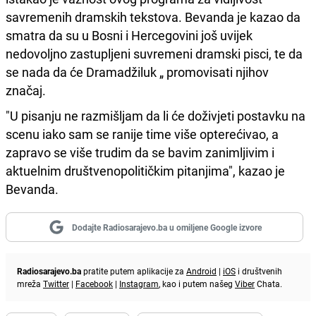
savremenih dramskih tekstova. Bevanda je kazao da
smatra da su u Bosni i Hercegovini još uvijek
nedovoljno zastupljeni suvremeni dramski pisci, te da
se nada da će Dramadžiluk „ promovisati njihov
značaj.
"U pisanju ne razmišljam da li će doživjeti postavku na
scenu iako sam se ranije time više opterećivao, a
zapravo se više trudim da se bavim zanimljivim i
aktuelnim društvenopolitičkim pitanjima", kazao je
Bevanda.
Dodajte Radiosarajevo.ba u omiljene Google izvore
Radiosarajevo.ba
pratite putem aplikacije za
Android
|
iOS
i društvenih
mreža
Twitter
|
Facebook
|
Instagram
, kao i putem našeg
Viber
Chata.