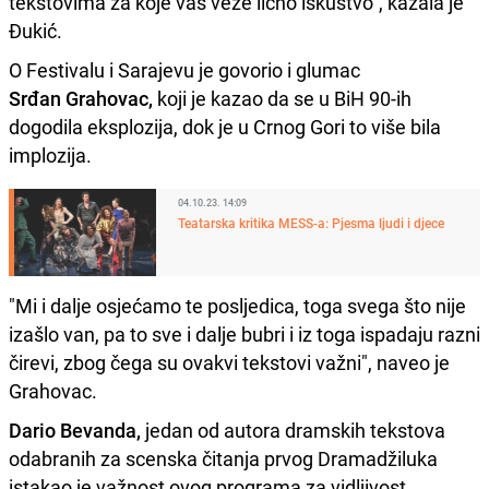
tekstovima za koje vas veže lično iskustvo", kazala je
Đukić.
O Festivalu i Sarajevu je govorio i glumac
Srđan
Grahovac,
koji je kazao da se u BiH 90-ih
dogodila eksplozija, dok je u Crnog Gori to više bila
implozija.
04.10.23. 14:09
Teatarska kritika MESS-a: Pjesma ljudi i djece
"Mi i dalje osjećamo te posljedica, toga svega što nije
izašlo van, pa to sve i dalje bubri i iz toga ispadaju razni
čirevi, zbog čega su ovakvi tekstovi važni", naveo je
Grahovac.
Dario Bevanda,
jedan od autora dramskih tekstova
odabranih za scenska čitanja prvog Dramadžiluka
istakao je važnost ovog programa za vidljivost