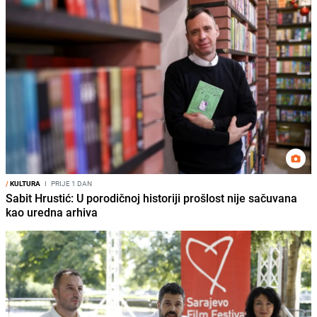
/
KULTURA
I
PRIJE 1 DAN
Sabit Hrustić: U porodičnoj historiji prošlost nije sačuvana
kao uredna arhiva