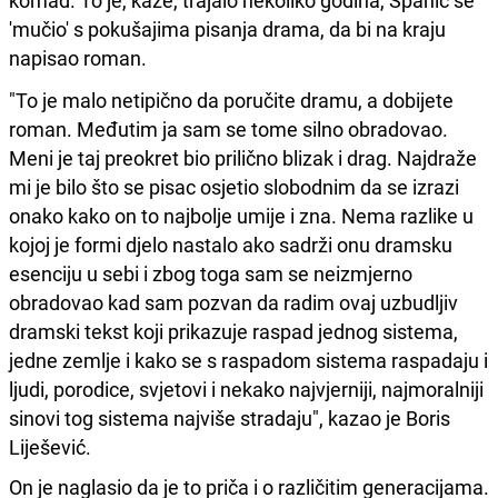
komad. To je, kaže, trajalo nekoliko godina, Spahić se
'mučio' s pokušajima pisanja drama, da bi na kraju
napisao roman.
"To je malo netipično da poručite dramu, a dobijete
roman. Međutim ja sam se tome silno obradovao.
Meni je taj preokret bio prilično blizak i drag. Najdraže
mi je bilo što se pisac osjetio slobodnim da se izrazi
onako kako on to najbolje umije i zna. Nema razlike u
kojoj je formi djelo nastalo ako sadrži onu dramsku
esenciju u sebi i zbog toga sam se neizmjerno
obradovao kad sam pozvan da radim ovaj uzbudljiv
dramski tekst koji prikazuje raspad jednog sistema,
jedne zemlje i kako se s raspadom sistema raspadaju i
ljudi, porodice, svjetovi i nekako najvjerniji, najmoralniji
sinovi tog sistema najviše stradaju", kazao je Boris
Liješević.
On je naglasio da je to priča i o različitim generacijama.