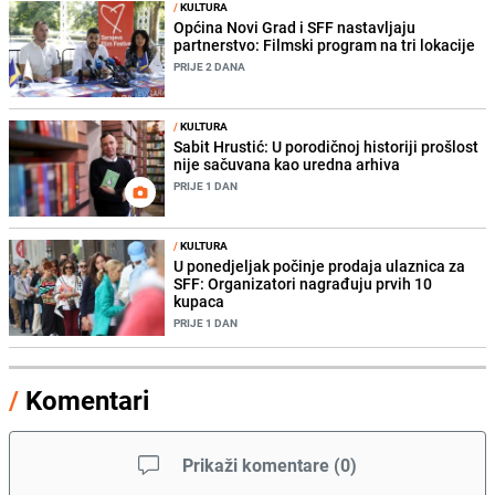
/
KULTURA
Općina Novi Grad i SFF nastavljaju
partnerstvo: Filmski program na tri lokacije
PRIJE 2 DANA
/
KULTURA
Sabit Hrustić: U porodičnoj historiji prošlost
nije sačuvana kao uredna arhiva
PRIJE 1 DAN
/
KULTURA
U ponedjeljak počinje prodaja ulaznica za
SFF: Organizatori nagrađuju prvih 10
kupaca
PRIJE 1 DAN
/
Komentari
Prikaži komentare
(
0
)