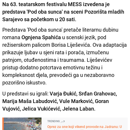
Na 63. teatarskom festivalu MESS izvedena je
predstava 'Pod oba sunca' na sceni Pozorišta mladih
Sarajevo sa početkom u 20 sati.
Predstava 'Pod oba sunca' pretače literarnu dubinu
romana
Ognjena Spahića
u scenski jezik, pod
režiserskom palicom Borisa Liješevića. Ova adaptacija
prikazuje ljubav u sjeni rata i poraća, izmučenu
patnjom, otuđenostima i traumama. Liješevićev
pristup dodatno potcrtava emotivnu težinu i
kompleksnost djela, prevodeći ga u nezaboravno
pozorišno iskustvo.
U predstavi su igrali:
Varja Đukić, Srđan Grahovac,
Marija Maša Labudović, Vule Marković, Goran
Vujović, Jelica Vukićević, Jelena Laban.
TRENDING
Oprez za one koji vikend provode na Jadranu: U