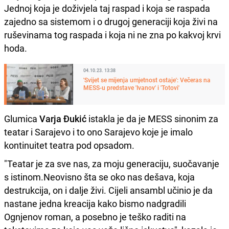
Jednoj koja je doživjela taj raspad i koja se raspada
zajedno sa sistemom i o drugoj generaciji koja živi na
ruševinama tog raspada i koja ni ne zna po kakvoj krvi
hoda.
04.10.23. 13:38
'Svijet se mijenja umjetnost ostaje': Večeras na
MESS-u predstave 'Ivanov' i 'Totovi'
Glumica
Varja Đukić
istakla je da je MESS sinonim za
teatar i Sarajevo i to ono Sarajevo koje je imalo
kontinuitet teatra pod opsadom.
"Teatar je za sve nas, za moju generaciju, suočavanje
s istinom.Neovisno šta se oko nas dešava, koja
destrukcija, on i dalje živi. Cijeli ansambl učinio je da
nastane jedna kreacija kako bismo nadgradili
Ognjenov roman, a posebno je teško raditi na