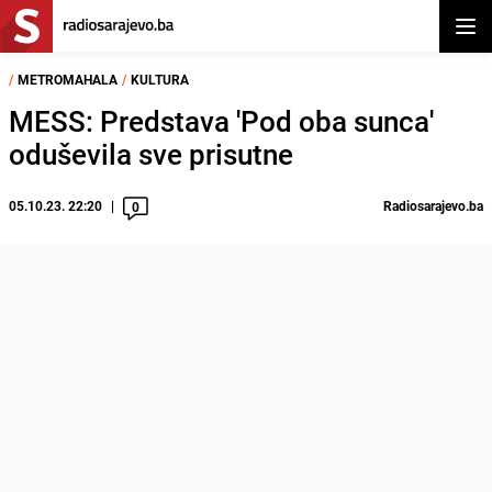
Otvor
/
METROMAHALA
/
KULTURA
MESS: Predstava 'Pod oba sunca'
oduševila sve prisutne
05.10.23. 22:20
Radiosarajevo.ba
0