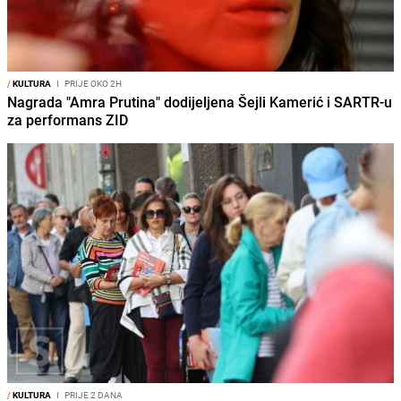
/
KULTURA
I
PRIJE OKO 2H
Nagrada "Amra Prutina" dodijeljena Šejli Kamerić i SARTR-u
za performans ZID
/
KULTURA
I
PRIJE 2 DANA