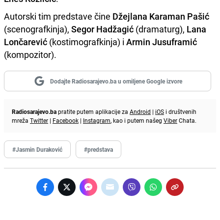
Autorski tim predstave čine
Džejlana Karaman Pašić
(scenografkinja),
Segor Hadžagić
(dramaturg),
Lana
Lončarević
(kostimografkinja) i
Armin Jusuframić
(kompozitor).
Dodajte Radiosarajevo.ba u omiljene Google izvore
Radiosarajevo.ba
pratite putem aplikacije za
Android
|
iOS
i društvenih
mreža
Twitter
|
Facebook
|
Instagram
, kao i putem našeg
Viber
Chata.
#Jasmin Duraković
#predstava