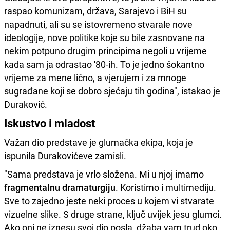
raspao komunizam, država, Sarajevo i BiH su
napadnuti, ali su se istovremeno stvarale nove
ideologije, nove politike koje su bile zasnovane na
nekim potpuno drugim principima negoli u vrijeme
kada sam ja odrastao '80-ih. To je jedno šokantno
vrijeme za mene lično, a vjerujem i za mnoge
sugrađane koji se dobro sjećaju tih godina", istakao je
Duraković.
Iskustvo i mladost
Važan dio predstave je glumačka ekipa, koja je
ispunila Durakovićeve zamisli.
"Sama predstava je vrlo složena. Mi u njoj imamo
fragmentalnu dramaturgiju
. Koristimo i multimediju.
Sve to zajedno jeste neki proces u kojem vi stvarate
vizuelne slike. S druge strane, ključ uvijek jesu glumci.
Ako oni ne iznesu svoj dio posla, džaba vam trud oko