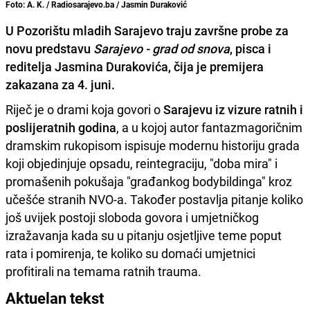
Foto: A. K. / Radiosarajevo.ba / Jasmin Duraković
U Pozorištu mladih Sarajevo traju završne probe za
novu predstavu
Sarajevo - grad od snova
, pisca i
reditelja Jasmina Durakovića, čija je premijera
zakazana za 4. juni.
Riječ je o drami koja govori o
Sarajevu iz vizure ratnih i
poslijeratnih godina
, a u kojoj autor fantazmagoričnim
dramskim rukopisom ispisuje modernu historiju grada
koji objedinjuje opsadu, reintegraciju, "doba mira" i
promašenih pokušaja "građankog bodybildinga" kroz
učešće stranih NVO-a. Također postavlja pitanje koliko
još uvijek postoji sloboda govora i umjetničkog
izražavanja kada su u pitanju osjetljive teme poput
rata i pomirenja, te koliko su domaći umjetnici
profitirali na temama ratnih trauma.
Aktuelan tekst