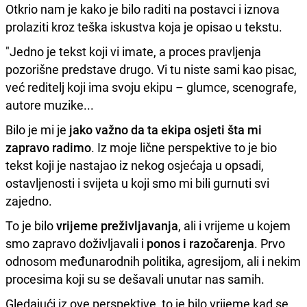
Otkrio nam je kako je bilo raditi na postavci i iznova
prolaziti kroz teška iskustva koja je opisao u tekstu.
"Jedno je tekst koji vi imate, a proces pravljenja
pozorišne predstave drugo. Vi tu niste sami kao pisac,
već reditelj koji ima svoju ekipu – glumce, scenografe,
autore muzike...
Bilo je mi je
jako važno da ta ekipa osjeti šta mi
zapravo radimo
. Iz moje lične perspektive to je bio
tekst koji je nastajao iz nekog osjećaja u opsadi,
ostavljenosti i svijeta u koji smo mi bili gurnuti svi
zajedno.
To je bilo
vrijeme preživljavanja
, ali i vrijeme u kojem
smo zapravo doživljavali i
ponos i razočarenja
. Prvo
odnosom međunarodnih politika, agresijom, ali i nekim
procesima koji su se dešavali unutar nas samih.
Gledajući iz ove perspektive, to je bilo vrijeme kad se