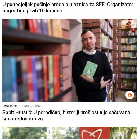
U ponedjeljak počinje prodaja ulaznica za SFF: Organizatori
nagrađuju prvih 10 kupaca
/
KULTURA
I
PRIJE 3 DANA
Sabit Hrustić: U porodičnoj historiji prošlost nije sačuvana
kao uredna arhiva