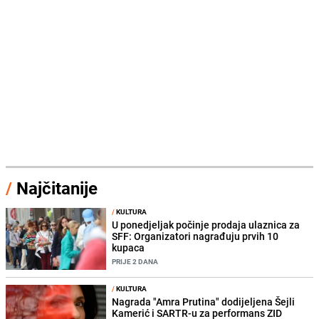
/
Najčitanije
/
KULTURA
U ponedjeljak počinje prodaja ulaznica za
SFF: Organizatori nagrađuju prvih 10
kupaca
PRIJE 2 DANA
/
KULTURA
Nagrada "Amra Prutina" dodijeljena Šejli
Kamerić i SARTR-u za performans ZID