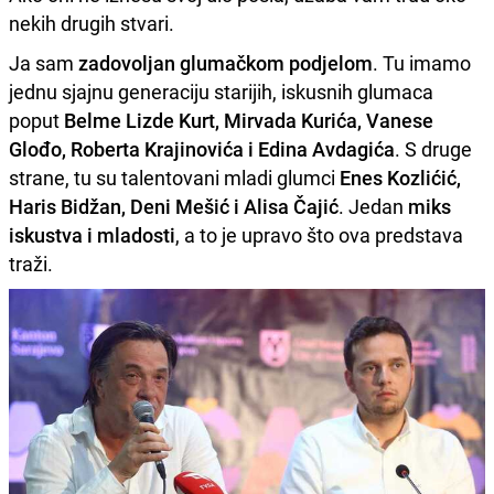
nekih drugih stvari.
Ja sam
zadovoljan glumačkom podjelom
. Tu imamo
jednu sjajnu generaciju starijih, iskusnih glumaca
poput
Belme Lizde Kurt, Mirvada Kurića, Vanese
Glođo, Roberta Krajinovića i Edina Avdagića
. S druge
strane, tu su talentovani mladi glumci
Enes Kozlićić,
Haris Bidžan, Deni Mešić i Alisa Čajić
. Jedan
miks
iskustva i mladosti
, a to je upravo što ova predstava
traži.