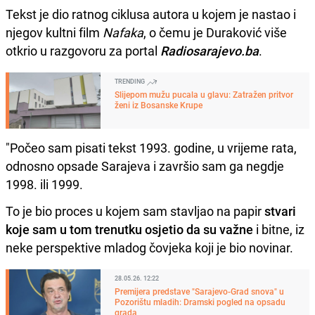
Tekst je dio ratnog ciklusa autora u kojem je nastao i
njegov kultni film
Nafaka
, o čemu je Duraković više
otkrio u razgovoru za portal
Radiosarajevo.ba
.
TRENDING
Slijepom mužu pucala u glavu: Zatražen pritvor
ženi iz Bosanske Krupe
"Počeo sam pisati tekst 1993. godine, u vrijeme rata,
odnosno opsade Sarajeva i završio sam ga negdje
1998. ili 1999.
To je bio proces u kojem sam stavljao na papir
stvari
koje sam u tom trenutku osjetio da su važne
i bitne, iz
neke perspektive mladog čovjeka koji je bio novinar.
28.05.26. 12:22
Premijera predstave "Sarajevo-Grad snova" u
Pozorištu mladih: Dramski pogled na opsadu
grada