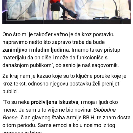
Ono što mi je također važno je da kroz postavku
napravimo nešto što zapravo treba da bude
zanimljivo i mladim ljudima
. Imamo takav pristup
materijalu da on diše i može da funkcioniše s
današnjom publikom", objasnio je naš sagovornik.
Za kraj nam je kazao koje su to ključne poruke koje je
kroz tekst, odnosno njegovu postavku želi prenijeti
publici.
"To su neka
proživljena iskustva
, i moja i ljudi oko
mene. Ja sam u to vrijeme bio novinar
Slobodne
Bosne
i član glavnog štaba Armije RBiH, te znam dosta
o tom periodu. Sama emocija koju nosimo iz tog
vremena je bitna.