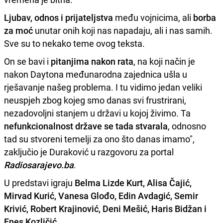
Ljubav, odnos i prijateljstva
među vojnicima, ali
borba
za moć
unutar onih koji nas napadaju, ali i nas samih.
Sve su to nekako teme ovog teksta.
On se bavi i
pitanjima nakon rata
, na koji način je
nakon Daytona međunarodna zajednica ušla u
rješavanje našeg problema. I tu vidimo jedan veliki
neuspjeh zbog kojeg smo danas svi frustrirani,
nezadovoljni stanjem u državi u kojoj živimo. Ta
nefunkcionalnost države se tada stvarala
, odnosno
tad su stvoreni temelji za ono što danas imamo",
zaključio je Duraković u razgovoru za portal
Radiosarajevo.ba
.
U predstavi igraju
Belma Lizde Kurt, Alisa Čajić,
Mirvad Kurić, Vanesa Glođo, Edin Avdagić, Semir
Krivić, Robert Krajinović, Deni Mešić, Haris Bidžan i
Enes Kozličić
.