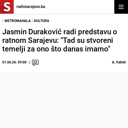
Otvor
/
METROMAHALA
/
KULTURA
Jasmin Duraković radi predstavu o
ratnom Sarajevu: "Tad su stvoreni
temelji za ono što danas imamo"
01.06.26. 09:00
A. Vatreš
22