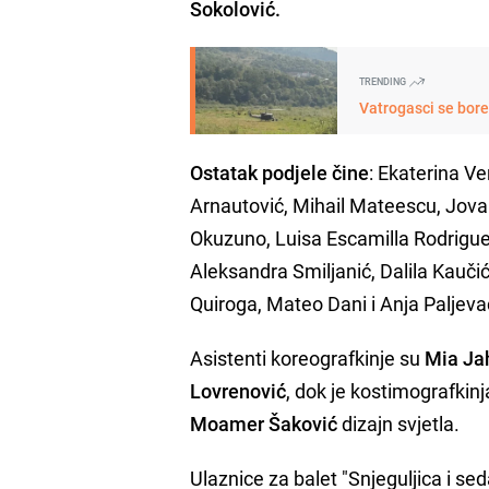
Sokolović.
TRENDING
Vatrogasci se bore 
Ostatak podjele čine
: Ekaterina V
Arnautović, Mihail Mateescu, Jova
Okuzuno, Luisa Escamilla Rodrigue
Aleksandra Smiljanić, Dalila Kauč
Quiroga, Mateo Dani i Anja Paljeva
Asistenti koreografkinje su
Mia Ja
Lovrenović
, dok je kostimografkin
Moamer Šaković
dizajn svjetla.
Ulaznice za balet "Snjeguljica i s