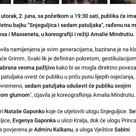
torak, 2. juna, sa početkom u 19:30 sati, publika će ima
aletnu bajku "Snjeguljica i sedam patuljaka", rađenu na 
a i Masseneta, u koreografiji i režiji Amalie Mindrutiu.
vila namijenjena je svim generacijama, bazirana je na k
raće Grimm. Svaki lik je definiran pokretom, gestikulacijom
dabrana veoma pažljivo
kako bi se mogla direktno poveza
patuljaka uvest će publiku u priču punu lijepih osjećanja, 
stovremeno,
sedam patuljaka oduševit će publiku svojim
dnom glumom
", izjavila je koreografkinja Amalia Mindrutiu.
ri
Nataše Gaponko
koje će utjeloviti ulogu Snjeguljice.
Se
ljice,
Evgenya Gaponka
u ulozi Kralja, dok će ulogu Princ
a povjerena je
Admiru Kalkanu
, a uloga Vještice
Sabini