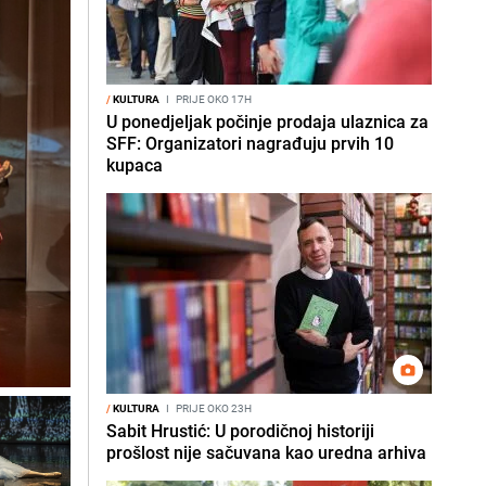
/
KULTURA
I
PRIJE OKO 17H
U ponedjeljak počinje prodaja ulaznica za
SFF: Organizatori nagrađuju prvih 10
kupaca
/
KULTURA
I
PRIJE OKO 23H
Sabit Hrustić: U porodičnoj historiji
prošlost nije sačuvana kao uredna arhiva