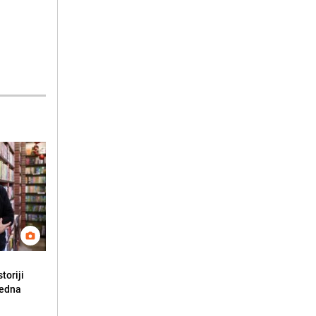
toriji
redna