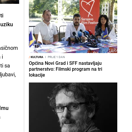
ti
muziku
lasičnom
 i
/
KULTURA
I
PRIJE 1 DAN
Općina Novi Grad i SFF nastavljaju
ti sa
partnerstvo: Filmski program na tri
ljubavi,
lokacije
lmu
a