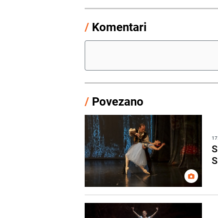
/
Komentari
/
Povezano
17
S
S