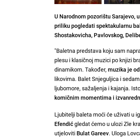
U Narodnom pozorištu Sarajevo, u u
priliku pogledati spektakularnu b
Shostakovicha, Pavlovskog, Delibes
"Baletna predstava koju sam napra
plesu i klasičnoj muzici po knjizi b
dinamikom. Također,
muzika je o
likovima. Balet Snjeguljica i sedam 
ljubomore, sažaljenja i kajanja. I
komičnim momentima i izvanre
Ljubitelji baleta moći će uživati u ig
Efendić
gledat ćemo u ulozi Zle kra
utjeloviti
Bulat Gareev
. Uloga Lovc