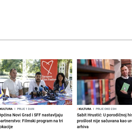
KULTURA
I
PRIJE 1 DAN
/
KULTURA
I
PRIJE OKO 23H
Općina Novi Grad i SFF nastavljaju
Sabit Hrustić: U porodičnoj his
partnerstvo: Filmski program na tri
prošlost nije sačuvana kao u
lokacije
arhiva