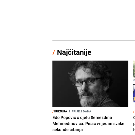
/
Najčitanije
/
KULTURA
I
PRIJE 2 DANA
/
Edo Popović o djelu Semezdina
Mehmedinovića: Pisac vrijedan svake
sekunde čitanja