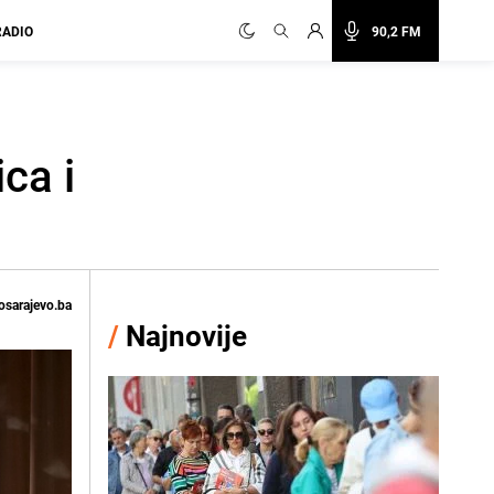
RADIO
90,2 FM
ca i
osarajevo.ba
/
Najnovije