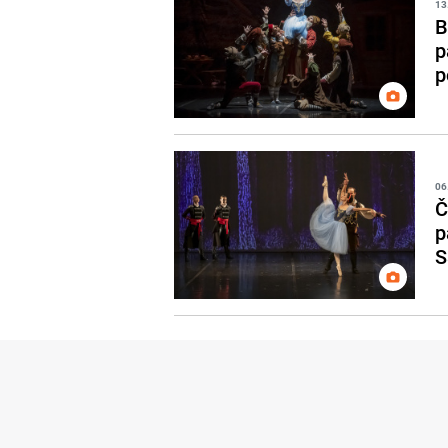
13
B
p
p
06
Č
p
S