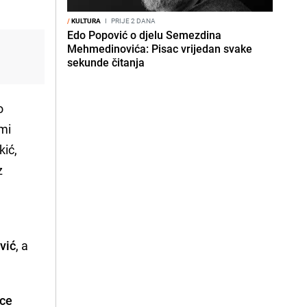
/
KULTURA
I
PRIJE 2 DANA
Edo Popović o djelu Semezdina
Mehmedinovića: Pisac vrijedan svake
sekunde čitanja
o
mi
kić,
z
vić
, a
ice