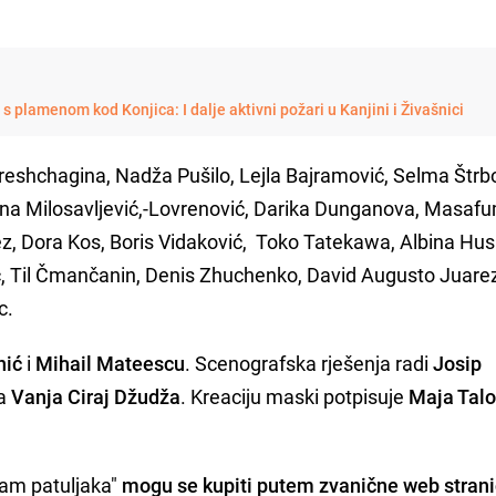
s plamenom kod Konjica: I dalje aktivni požari u Kanjini i Živašnici
ereshchagina, Nadža Pušilo, Lejla Bajramović, Selma Štrb
na Milosavljević,-Lovrenović, Darika Dunganova, Masafu
z, Dora Kos, Boris Vidaković, Toko Tatekawa, Albina Hus
ić, Til Čmančanin, Denis Zhuchenko, David Augusto Juare
c.
hić
i
Mihail Mateescu
. Scenografska rješenja radi
Josip
ja
Vanja Ciraj Džudža
. Kreaciju maski potpisuje
Maja Talo
edam patuljaka"
mogu se kupiti putem zvanične web stran