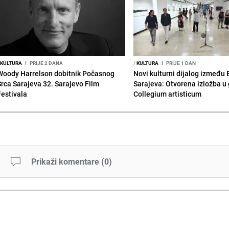
KULTURA
I
PRIJE 2 DANA
/
KULTURA
I
PRIJE 1 DAN
Woody Harrelson dobitnik Počasnog
Novi kulturni dijalog između
Srca Sarajeva 32. Sarajevo Film
Sarajeva: Otvorena izložba u g
Festivala
Collegium artisticum
Prikaži komentare
(
0
)