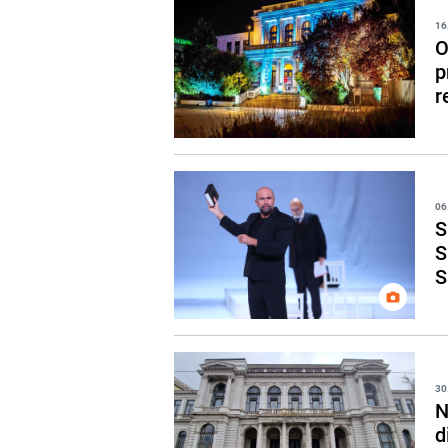
16
O
p
r
06
S
S
S
30
N
d