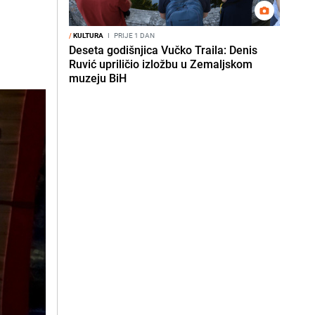
/
KULTURA
I
PRIJE 1 DAN
Deseta godišnjica Vučko Traila: Denis
Ruvić upriličio izložbu u Zemaljskom
muzeju BiH