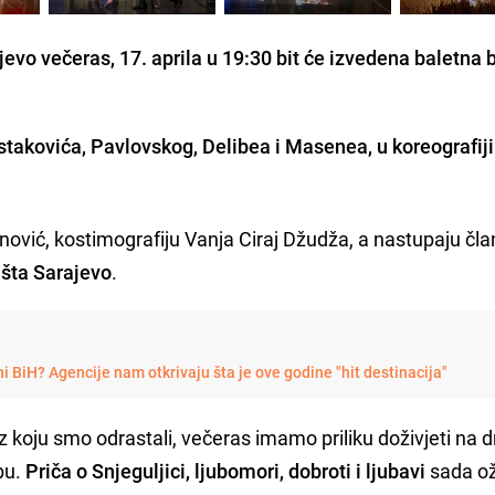
evo večeras, 17. aprila u 19:30 bit će izvedena baletna 
stakovića, Pavlovskog, Delibea i Masenea, u koreografiji
nović, kostimografiju Vanja Ciraj Džudža, a nastupaju čla
šta Sarajevo
.
i BiH? Agencije nam otkrivaju šta je ove godine "hit destinacija"
z koju smo odrastali, večeras imamo priliku doživjeti na dr
bu.
Priča o Snjeguljici, ljubomori, dobroti i ljubavi
sada ož