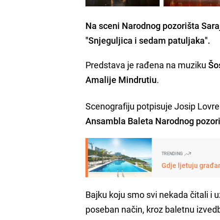
Na sceni Narodnog pozorišta Saraj
"Snjeguljica i sedam patuljaka".
Predstava je rađena na muziku
Šo
Amalije Mindrutiu
.
Scenografiju potpisuje Josip Lovre
Ansambla Baleta Narodnog pozori
TRENDING
Gdje ljetuju građan
Bajku koju smo svi nekada čitali i u
poseban način, kroz baletnu izved