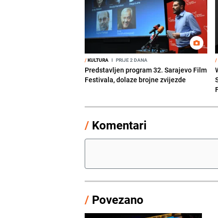
/
KULTURA
I
PRIJE 2 DANA
/
Predstavljen program 32. Sarajevo Film
Festivala, dolaze brojne zvijezde
/
Komentari
/
Povezano