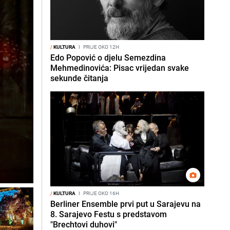
/
KULTURA
I
PRIJE OKO 12H
Edo Popović o djelu Semezdina
Mehmedinovića: Pisac vrijedan svake
sekunde čitanja
/
KULTURA
I
PRIJE OKO 16H
Berliner Ensemble prvi put u Sarajevu na
8. Sarajevo Festu s predstavom
"Brechtovi duhovi"