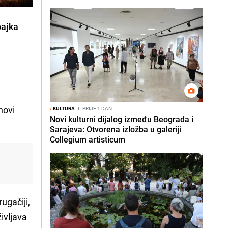
bajka
novi
/
KULTURA
I
PRIJE 1 DAN
Novi kulturni dijalog između Beograda i
Sarajeva: Otvorena izložba u galeriji
Collegium artisticum
ugačiji,
ivljava