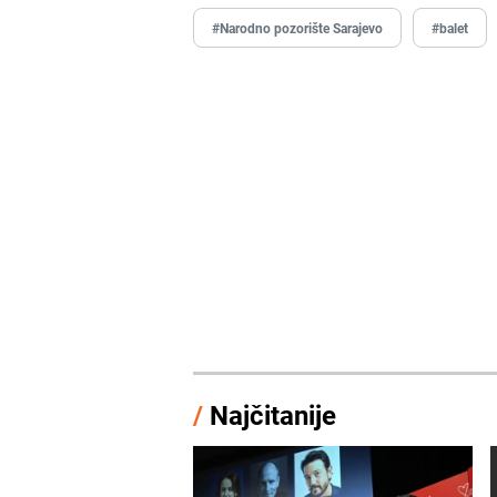
#Narodno pozorište Sarajevo
#balet
/
Najčitanije