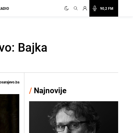
RADIO
90,2 FM
vo: Bajka
osarajevo.ba
/
Najnovije