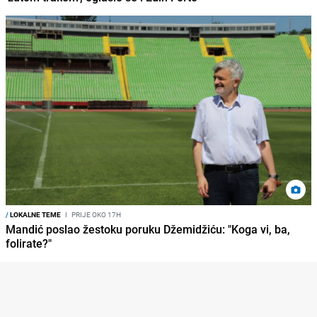
/
LOKALNE TEME
I
PRIJE OKO 17H
Mandić poslao žestoku poruku Džemidžiću: "Koga vi, ba,
folirate?"