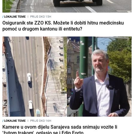
/
LOKALNE TEME
I
PRIJE OKO 15H
Osiguranik ste ZZO KS. Možete li dobiti hitnu medicinsku
pomoć u drugom kantonu ili entitetu?
/
LOKALNE TEME
I
PRIJE OKO 16H
Kamere u ovom dijelu Sarajeva sada snimaju vozite li
'žutom trakom', oglasio se i Edin Forto