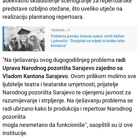
adekvatno skladištenje scenografije za repertoarske
predstave ozbiljno otežane, što uveliko utječe na
realizaciju planiranog repertoara.
TRENDING
Potresna poruka imama nakon smrti Aldine
Ljubunčić: "Dunjaluk ne vrijedi ni koliko krilo
komarca"
"Na rješavanju ovog dugogodišnjeg problema
radi
Uprava Narodnog pozorišta Sarajevo zajedno sa
Vladom Kantona Sarajevo
. Ovom prilikom molimo sve
ljubitelje teatra i teatarske umjetnosti, prijatelje
Narodnog pozorišta Sarajevo te cijenjenu javnost za
razumijevanje i strpljenje. Na rješavanju problema se
radi ubrzano kako bi produkcija i repertoar Narodnog
pozorišta
mogla nesmetano da funkcioniše", saopštili su iz ove
institucije.