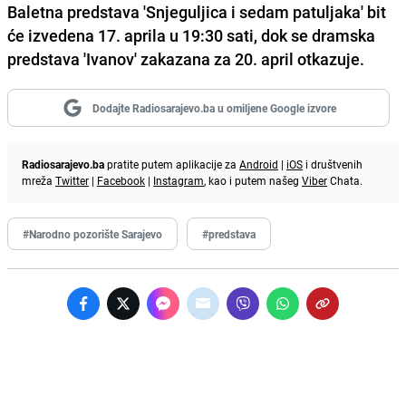
Baletna predstava 'Snjeguljica i sedam patuljaka' bit
će izvedena 17. aprila u 19:30 sati, dok
se dramska
predstava 'Ivanov' zakazana za 20. april otkazuje.
Dodajte Radiosarajevo.ba u omiljene Google izvore
Radiosarajevo.ba
pratite putem aplikacije za
Android
|
iOS
i društvenih
mreža
Twitter
|
Facebook
|
Instagram
, kao i putem našeg
Viber
Chata.
#Narodno pozorište Sarajevo
#predstava