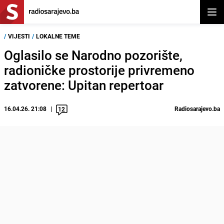
Otvor
/
VIJESTI
/
LOKALNE TEME
Oglasilo se Narodno pozorište,
radioničke prostorije privremeno
zatvorene: Upitan repertoar
16.04.26. 21:08
Radiosarajevo.ba
12