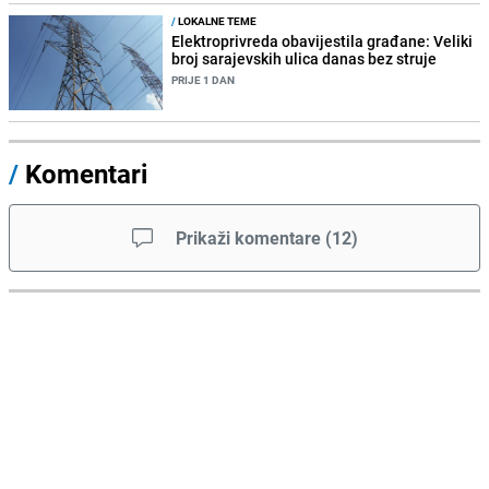
/
LOKALNE TEME
Elektroprivreda obavijestila građane: Veliki
broj sarajevskih ulica danas bez struje
PRIJE 1 DAN
/
Komentari
Prikaži komentare
(
12
)