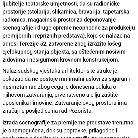
ljubitelje teatarske umjetnosti, da su radioničke
prostorije (stolarija, slikarnica, bravarija, tapetarska
radionica, magacinski prostor za deponovanje
scenografije i druge opreme neophodne za produkciju
premijernih i repriznih predstava), koje se nalaze na
adresi Terezije 52, zatvorene zbog izrazito lošeg
cjelokupnog stanja objekta, sa oštećenim nosivim
zidovima i nesigurnom krovnom konstrukcijom.
Nalaz sudskog vještaka arhitektonske struke je
pokazao da
ne postoje minimalni uslovi za siguran i
nesmetan rad
zbog čega je donesena odluka o
njihovom zatvaranju, prvenstveno u cilju zaštite
uposlenika i imovine. Zatvaranje ovog prostora ima
značajne posljedice na rad Pozorišta.
Izrada scenografije za premijerne predstave trenutno
je onemogućena,
dok su popravke, prilagodbe i