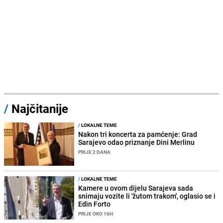
/
Najčitanije
/
LOKALNE TEME
Nakon tri koncerta za pamćenje: Grad
Sarajevo odao priznanje Dini Merlinu
PRIJE 2 DANA
/
LOKALNE TEME
Kamere u ovom dijelu Sarajeva sada
snimaju vozite li 'žutom trakom', oglasio se i
Edin Forto
PRIJE OKO 16H