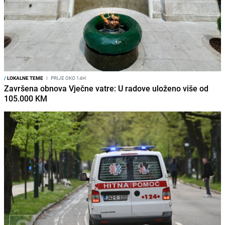
/
LOKALNE TEME
I
PRIJE OKO 14H
Završena obnova Vječne vatre: U radove uloženo više od
105.000 KM