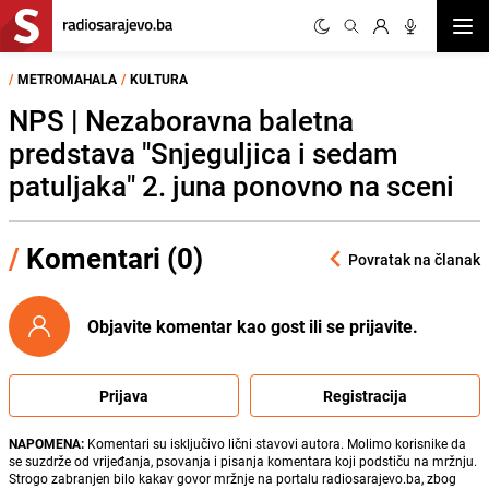
Otvor
/
METROMAHALA
/
KULTURA
NPS | Nezaboravna baletna
predstava "Snjeguljica i sedam
patuljaka" 2. juna ponovno na sceni
/
Komentari (0)
Povratak na članak
Objavite komentar kao gost ili se prijavite.
Prijava
Registracija
NAPOMENA:
Komentari su isključivo lični stavovi autora. Molimo korisnike da
se suzdrže od vrijeđanja, psovanja i pisanja komentara koji podstiču na mržnju.
Strogo zabranjen bilo kakav govor mržnje na portalu radiosarajevo.ba, zbog