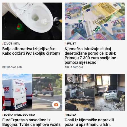
/
ŽIVOT I STIL
/
SVIJET
Bolja alternativa izbjeljivaču:
Njemačka istražuje slučaj
Kako održati WC školjku čistom?
desetočlane porodice iz BiH:
Primaju 7.300 eura socijalne
pomoći mjesečno
PRIJE OKO 16H
PRIJE OKO 3H
/
BOSNA I HERCEGOVINA
/
REGIJA
EuroExpress o navodima iz
Gosti iz Njemačke napravili
Bugojna: Tvrde da njihova vozila
požar u apartmanu u Istri,