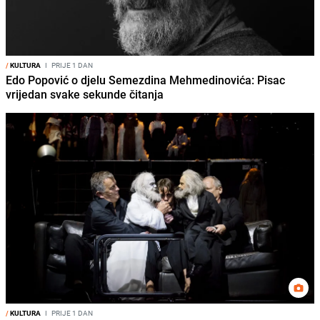
/
KULTURA
I
PRIJE 1 DAN
Edo Popović o djelu Semezdina Mehmedinovića: Pisac
vrijedan svake sekunde čitanja
/
KULTURA
I
PRIJE 1 DAN