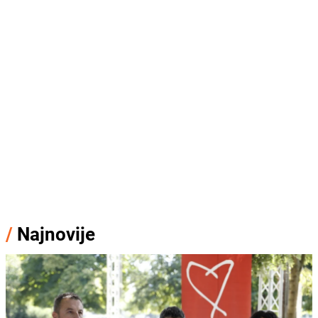
/
Najnovije