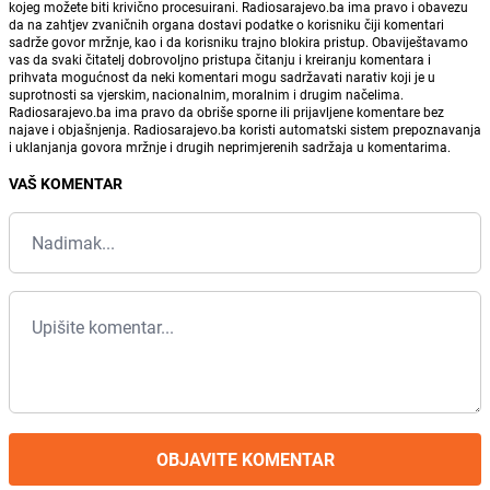
kojeg možete biti krivično procesuirani. Radiosarajevo.ba ima pravo i obavezu
da na zahtjev zvaničnih organa dostavi podatke o korisniku čiji komentari
sadrže govor mržnje, kao i da korisniku trajno blokira pristup. Obaviještavamo
vas da svaki čitatelj dobrovoljno pristupa čitanju i kreiranju komentara i
prihvata mogućnost da neki komentari mogu sadržavati narativ koji je u
suprotnosti sa vjerskim, nacionalnim, moralnim i drugim načelima.
Radiosarajevo.ba ima pravo da obriše sporne ili prijavljene komentare bez
najave i objašnjenja. Radiosarajevo.ba koristi automatski sistem prepoznavanja
i uklanjanja govora mržnje i drugih neprimjerenih sadržaja u komentarima.
VAŠ KOMENTAR
OBJAVITE KOMENTAR