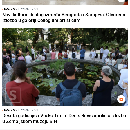
/
KULTURA
I
PRIJE 1 DAN
Novi kulturni dijalog između Beograda i Sarajeva: Otvorena
izložba u galeriji Collegium artisticum
/
KULTURA
I
PRIJE 1 DAN
Deseta godišnjica Vučko Traila: Denis Ruvić upriličio izložbu
u Zemaljskom muzeju BiH