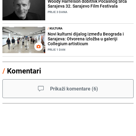
Woody Harrelson dobitnik Počasnog Srca
Sarajeva 32. Sarajevo Film Festivala
PRIJE 3 DANA
/
KULTURA
Novi kulturni dijalog između Beograda i
Sarajeva: Otvorena izložba u galeriji
Collegium artisticum
PRIJE 1 DAN
/
Komentari
Prikaži komentare
(
6
)