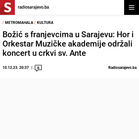
Otvor
/
METROMAHALA
/
KULTURA
Božić s franjevcima u Sarajevu: Hor i
Orkestar Muzičke akademije održali
koncert u crkvi sv. Ante
10.12.23. 20:37
Radiosarajevo.ba
6