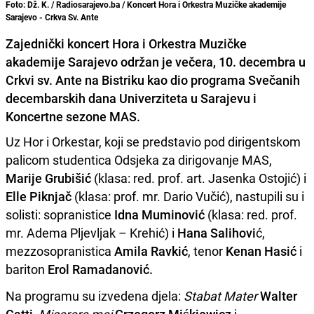
Foto: Dž. K. / Radiosarajevo.ba / Koncert Hora i Orkestra Muzičke akademije
Sarajevo - Crkva Sv. Ante
Zajednički koncert Hora i Orkestra Muzičke
akademije Sarajevo održan je večera, 10. decembra u
Crkvi sv. Ante na Bistriku kao dio programa Svečanih
decembarskih dana Univerziteta u Sarajevu i
Koncertne sezone MAS.
Uz Hor i Orkestar, koji se predstavio pod dirigentskom
palicom studentica Odsjeka za dirigovanje MAS,
Marije Grubišić
(klasa: red. prof. art. Jasenka Ostojić) i
Elle Piknjač
(klasa: prof. mr. Dario Vučić), nastupili su i
solisti: sopranistice
Idna Muminović
(klasa: red. prof.
mr. Adema Pljevljak – Krehić) i
Hana Salihovi
ć,
mezzosopranistica
Amila Ravkić
, tenor
Kenan Hasić
i
bariton
Erol Ramadanović.
Na programu su izvedena djela:
Stabat Mater
Walter