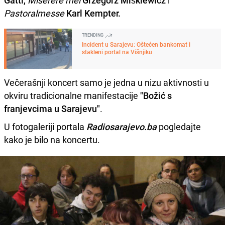
Gatti,
Miserere mei
Grzegorz Miśkiewicz
i
Pastoralmesse
Karl Kempter.
TRENDING
Incident u Sarajevu: Oštećen bankomat i
stakleni portal na Višnjiku
Večerašnji koncert samo je jedna u nizu aktivnosti u
okviru tradicionalne manifestacije
"Božić s
franjevcima u Sarajevu"
.
U fotogaleriji portala
Radiosarajevo.ba
pogledajte
kako je bilo na koncertu.