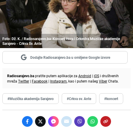
Foto: Dž. K. / Radiosarajevo.ba: Koncert Hora i Orkestra Muzičke akademije
Sarajevo - Crkva Sv. Ante
Dodajte Radiosarajevo.ba u omiljene Google izvore
Radiosarajevo.ba
pratite putem aplikacije za
Android
|
iOS
i društvenih
mreža
Twitter
|
Facebook
|
Instagram
, kao i putem našeg
Viber
Chata.
#Muzička akademija Sarajevo
#Crkva sv. Ante
#koncert