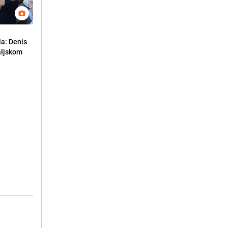
la: Denis
aljskom