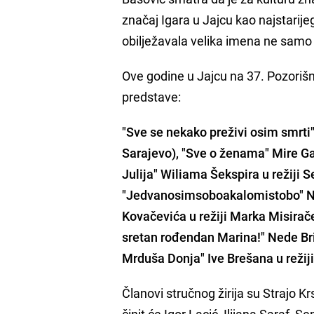
značaj Igara u Jajcu kao najstarije
obilježavala velika imena ne samo 
Ove godine u Jajcu na 37. Pozoriš
predstave:
"Sve se nekako preživi osim smrti"
Sarajevo), "Sve o ženama" Mire Gav
Julija" Wiliama Šekspira u režiji
"Jedvanosimsoboakalomistobo" Nej
Kovačevića u režiji Marka Misirače
sretan rođendan Marina!" Nede Bric
Mrduša Donja" Ive Brešana u režij
Članovi stručnog žirija su Strajo K
činit će Igor Lacić, Ilijana Saraf,