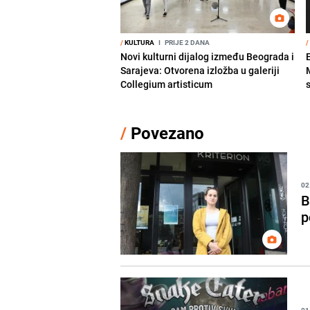
/
KULTURA
I
PRIJE 2 DANA
/
Novi kulturni dijalog između Beograda i
Sarajeva: Otvorena izložba u galeriji
Collegium artisticum
/
Povezano
02
B
p