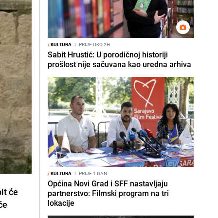
/
KULTURA
I
PRIJE OKO 2H
Sabit Hrustić: U porodičnoj historiji
prošlost nije sačuvana kao uredna arhiva
/
KULTURA
I
PRIJE 1 DAN
Općina Novi Grad i SFF nastavljaju
it će
partnerstvo: Filmski program na tri
lokacije
će