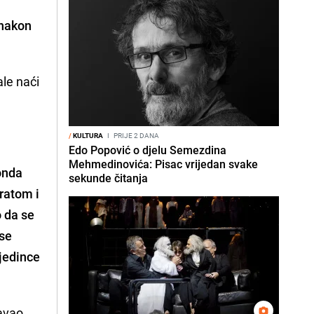
 nakon
ale naći
/
KULTURA
I
PRIJE 2 DANA
Edo Popović o djelu Semezdina
Mehmedinovića: Pisac vrijedan svake
 onda
sekunde čitanja
 ratom i
o da se
 se
jedince
šavao