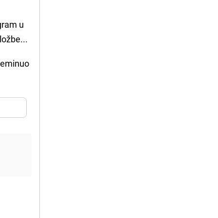
ogram u
ložbe...
preminuo