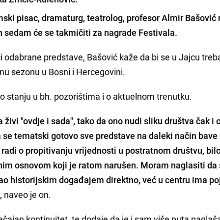
mski pisac, dramaturg, teatrolog, profesor Almir Bašović
h sedam će se takmičiti za nagrade Festivala.
 odabrane predstave, Bašović kaže da bi se u Jajcu treb
šnu sezonu u Bosni i Hercegovini.
o stanju u bh. pozorištima i o aktuelnom trenutku.
 živi "ovdje i sada", tako da ono nudi sliku društva čak i
da se tematski gotovo sve predstave na daleki način bave
radi o propitivanju vrijednosti u postratnom društvu, bil
nim osnovom koji je ratom narušen. Moram naglasiti da
ao historijskim događajem direktno, već u centru ima po
,
naveo je on.
ačajan kontinuitet, te dodaje da je i sam više puta nagla