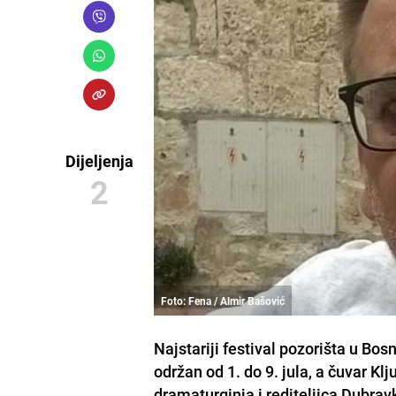
Dijeljenja
2
Foto: Fena / Almir Bašović
Najstariji festival pozorišta u Bos
održan od 1. do 9. jula, a čuvar Kl
dramaturginja i rediteljica Dubrav