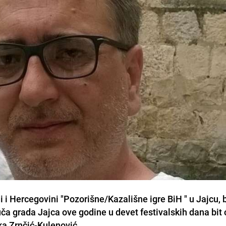
ni i Hercegovini "Pozorišne/Kazališne igre BiH " u Jajcu, b
juča grada Jajca ove godine u devet festivalskih dana bit 
ka Zrnčić-Kulenović.