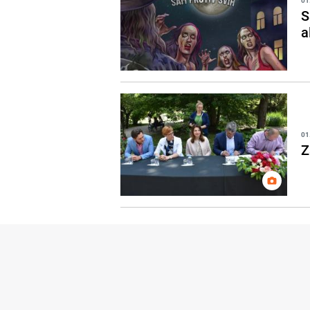
01
S
a
01
Z