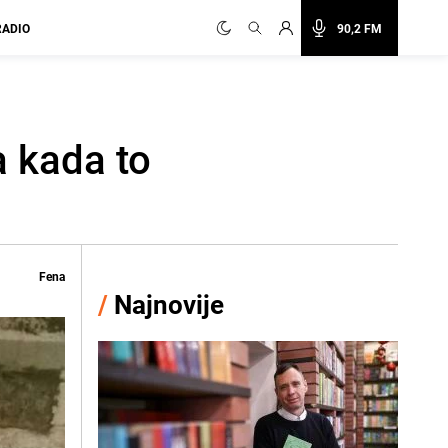
RADIO
90,2 FM
a kada to
Fena
/
Najnovije