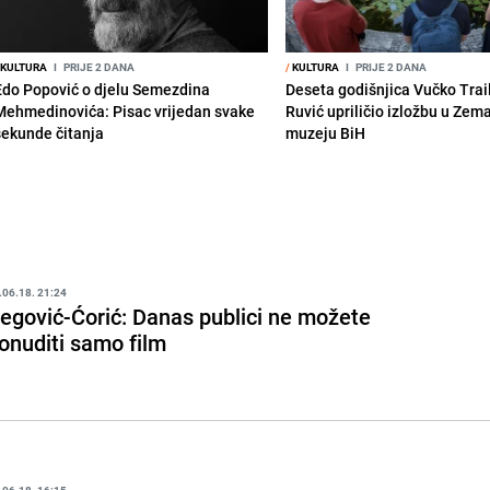
KULTURA
I
PRIJE 2 DANA
/
KULTURA
I
PRIJE 2 DANA
Edo Popović o djelu Semezdina
Deseta godišnjica Vučko Trai
Mehmedinovića: Pisac vrijedan svake
Ruvić upriličio izložbu u Zem
sekunde čitanja
muzeju BiH
.06.18. 21:24
egović-Ćorić: Danas publici ne možete
onuditi samo film