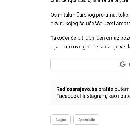
Osim takmičarskog prorama, tokom t
okviru kojeg će učešće uzeti amater
Također će biti upriličen omaž poz
u januaru ove godine, a dao je vel
Radiosarajevo.ba
pratite putem 
Facebook
|
Instagram
, kao i p
#Jajce
#pozorište