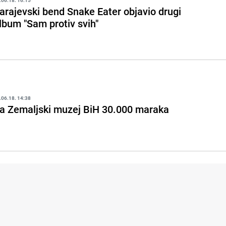
.06.18. 16:15
arajevski bend Snake Eater objavio drugi
lbum "Sam protiv svih"
.06.18. 14:38
a Zemaljski muzej BiH 30.000 maraka