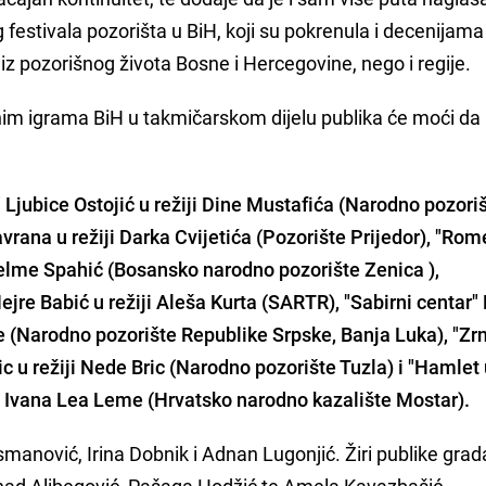
g festivala pozorišta u BiH, koji su pokrenula i decenijama
iz pozorišnog života Bosne i Hercegovine, nego i regije.
nim igrama BiH u takmičarskom dijelu publika će moći da
 Ljubice Ostojić u režiji Dine Mustafića (Narodno pozori
rana u režiji Darka Cvijetića (Pozorište Prijedor), "Rom
 Selme Spahić (Bosansko narodno pozorište Zenica ),
re Babić u režiji Aleša Kurta (SARTR), "Sabirni centar
 (Narodno pozorište Republike Srpske, Banja Luka), "Zrno
 u režiji Nede Bric (Narodno pozorište Tuzla) i "Hamlet 
i Ivana Lea Leme (Hrvatsko narodno kazalište Mostar).
rsmanović, Irina Dobnik i Adnan Lugonjić. Žiri publike grad
 Senad Alibegović, Pašaga Hodžić te Amela Kavazbašić.