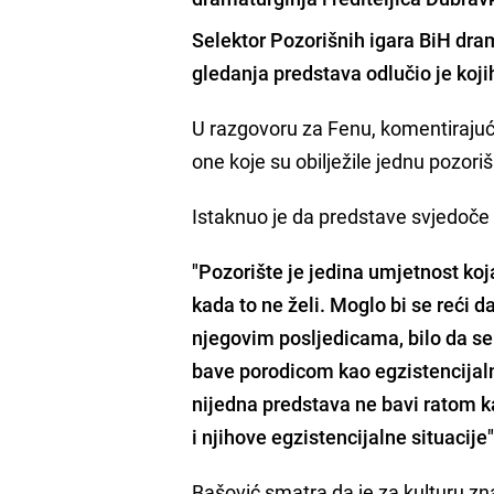
Selektor Pozorišnih igara BiH dra
gledanja predstava odlučio je koji
U razgovoru za Fenu, komentirajući
one koje su obilježile jednu pozori
Istaknuo je da predstave svjedoče 
"Pozorište je jedina umjetnost koja
kada to ne želi. Moglo bi se reći 
njegovim posljedicama, bilo da se 
bave porodicom kao egzistencijal
nijedna predstava ne bavi ratom k
i njihove egzistencijalne situacije"
Bašović smatra da je za kulturu zn