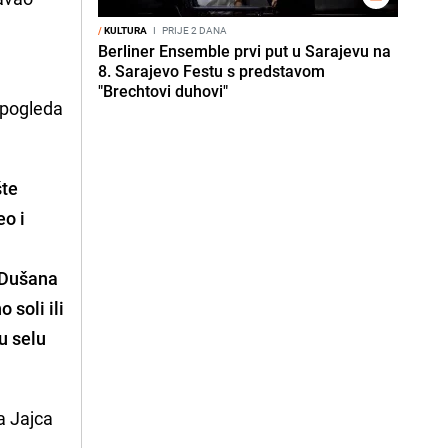
/
KULTURA
I
PRIJE 2 DANA
Berliner Ensemble prvi put u Sarajevu na
8. Sarajevo Festu s predstavom
"Brechtovi duhovi"
 pogleda
šte
eo i
" Dušana
 soli ili
u selu
a Jajca