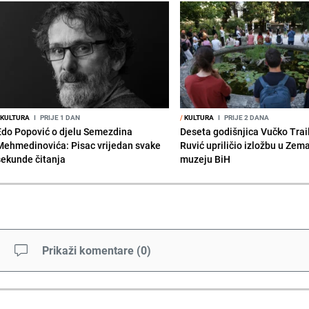
KULTURA
I
PRIJE 1 DAN
/
KULTURA
I
PRIJE 2 DANA
Edo Popović o djelu Semezdina
Deseta godišnjica Vučko Trai
Mehmedinovića: Pisac vrijedan svake
Ruvić upriličio izložbu u Zem
sekunde čitanja
muzeju BiH
Prikaži komentare
(
0
)