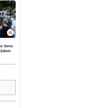
la: Denis
aljskom