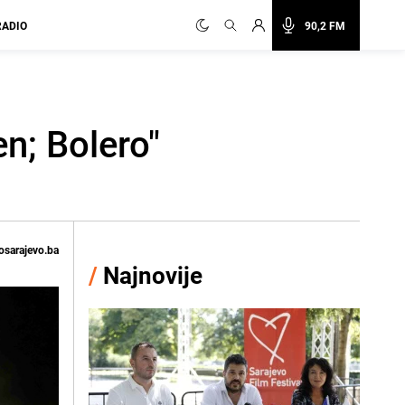
RADIO
90,2 FM
n; Bolero"
osarajevo.ba
/
Najnovije