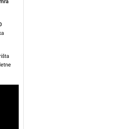
mra
0
ka
išta
letne