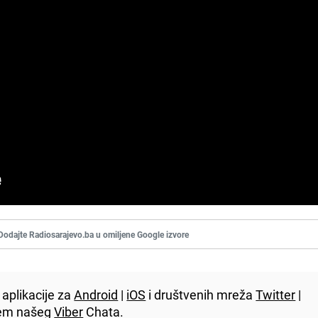
Dodajte Radiosarajevo.ba u omiljene Google izvore
aplikacije za
Android
|
iOS
i društvenih mreža
Twitter
|
utem našeg
Viber
Chata.