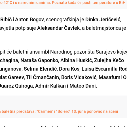
do 42°C i u narednim danima: Poznato kada će pasti temperature u BiH
Ribič
i
Anton Bogov,
scenografkinja je
Dinka Jeričević,
svjetla potpisuje
Aleksandar Čavlek,
a baletmajstorica j
upit će baletni ansambl Narodnog pozorišta Sarajevo koje
hchagina, Nataša Gaponko, Albina Huskić, Zulejha Kečo
unganova, Selma Efendić, Dora Kos, Luisa Escamilla Rod
Bulat Gareev, Til Čmančanin, Boris Vidaković, Masafumi 
uarez Quiroga, Admir Kalkan i Mateo Dani.
baletna predstava: "Carmen" i "Bolero" 13. juna ponovno na sceni