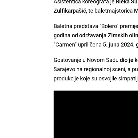
Asistentica koreografa je
Rieka S
Zulfikarpašić,
te baletmajstorica
M
Baletna predstava "Bolero" premij
godina od održavanja Zimskih olim
"Carmen" upriličena
5. juna 2024. 
Gostovanje u Novom Sadu
dio je 
Sarajevo na regionalnoj sceni, a pu
produkcije koje su osvojile simpatij