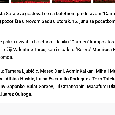
šta Sarajevo gostovat će sa baletnom predstavom "Carm
g pozorišta u Novom Sadu u utorak, 16. juna sa početko
će priliku uživati u baletnom klasiku "Carmen" kompozitor
i režiji
Valentine Turcu,
kao i u baletu "Bolero"
Mauricea R
tomoa.
ju:
Tamara Ljubičić, Mateo Dani, Admir Kalkan, Mihail M
, Albina Huskić, Luisa Escamilla Rodriguez, Toko Tate
geny Gaponko, Bulat Gareev, Til Čmančanin, Masafumi Ok
Juarez Quiroga.