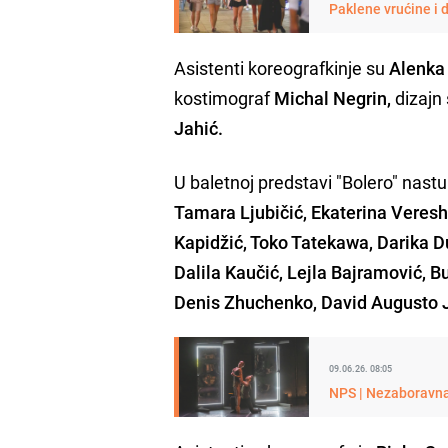
Paklene vrućine i 
Asistenti koreografkinje su
Alenka 
kostimograf
Michal Negrin,
dizajn 
Jahić.
U baletnoj predstavi "Bolero" nast
Tamara Ljubičić, Ekaterina Veres
Kapidžić, Toko Tatekawa, Darika D
Dalila Kaučić, Lejla Bajramović, 
Denis Zhuchenko, David Augusto J
09.06.26. 08:05
NPS | Nezaboravna 