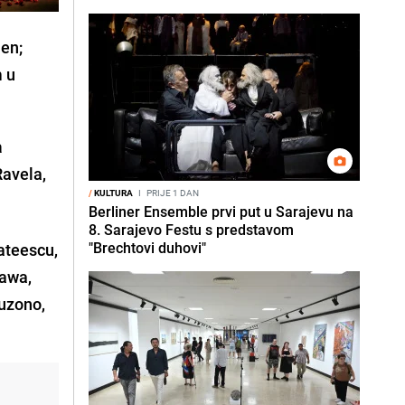
en;
m u
a
avela,
/
KULTURA
I
PRIJE 1 DAN
Berliner Ensemble prvi put u Sarajevu na
8. Sarajevo Festu s predstavom
"Brechtovi duhovi"
ateescu,
kawa,
uzono,