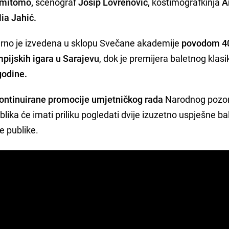
umitomo,
scenograf
Josip Lovrenović,
kostimografkinja
A
ia Jahić.
erno je izvedena u sklopu Svečane akademije
povodom 4
pijskih igara u Sarajevu
, dok je premijera baletnog klasi
godine.
kontinuirane promocije umjetničkog rada
Narodnog pozor
blika će imati priliku pogledati dvije izuzetno uspješne ba
e publike.