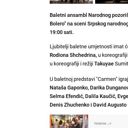
Baletni ansambl Narodnog pozori
Bolero" na sceni Srpskog narodno
19:00 sati.
Ljubitelji baletne umjetnosti imat 
Rodiona Shchedrina,
u koreografiji 
u koreografiji i režiji
Takuyae
Sumi
U baletnoj predstavi "Carmen" igra
Nataša Gaponko, Darika Dunganova
Selma Efendić, Dalila Kaučić, Ev
Denis Zhuchenko i David Augusto 
TRENDING