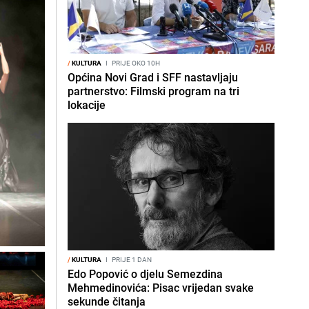
/
KULTURA
I
PRIJE OKO 10H
Općina Novi Grad i SFF nastavljaju
partnerstvo: Filmski program na tri
lokacije
/
KULTURA
I
PRIJE 1 DAN
Edo Popović o djelu Semezdina
Mehmedinovića: Pisac vrijedan svake
sekunde čitanja