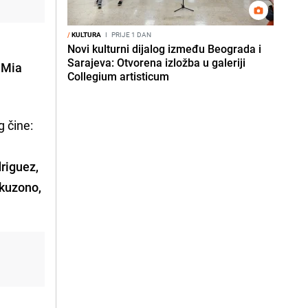
/
KULTURA
I
PRIJE 1 DAN
Novi kulturni dijalog između Beograda i
Sarajeva: Otvorena izložba u galeriji
e
Mia
Collegium artisticum
g čine:
riguez,
Okuzono,