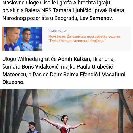
Naslovne uloge Giselle i grofa Albrechta igraju
prvakinja Baleta NPS
Tamara Ljubičić
i prvak Baleta
Narodnog pozorišta u Beogradu,
Lev Semenov
.
TRENDING
Novi trener Željezničara uoči početka sezone:
"Trebat će nam vremena i strpljenja"
Ulogu Wilfrieda igrat će
Admir Kalkan
, Hilariona,
šumara
Boris Vidaković
, majku
Paula Grubešić-
Mateescu
, a Pas de Deux
Selma Efendić
i
Masafumi
Okuzono
.