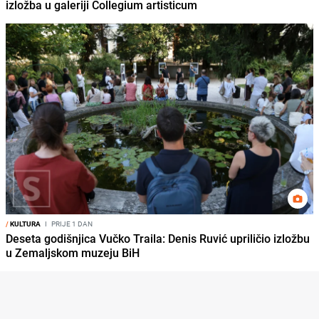
izložba u galeriji Collegium artisticum
/
KULTURA
I
PRIJE 1 DAN
Deseta godišnjica Vučko Traila: Denis Ruvić upriličio izložbu
u Zemaljskom muzeju BiH