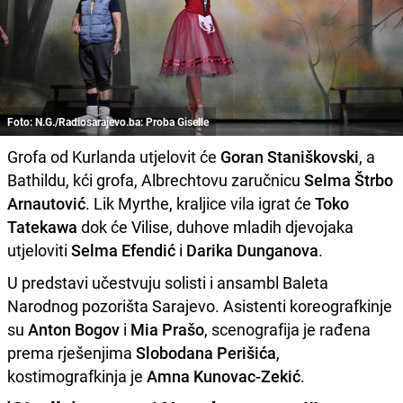
Foto: N.G./Radiosarajevo.ba: Proba Giselle
Grofa od Kurlanda utjelovit će
Goran Staniškovski
, a
Bathildu, kći grofa, Albrechtovu zaručnicu
Selma Štrbo
Arnautović
. Lik Myrthe, kraljice vila igrat će
Toko
Tatekawa
dok će Vilise, duhove mladih djevojaka
utjeloviti
Selma Efendić
i
Darika Dunganova
.
U predstavi učestvuju solisti i ansambl Baleta
Narodnog pozorišta Sarajevo. Asistenti koreografkinje
su
Anton Bogov
i
Mia Prašo
, scenografija je rađena
prema rješenjima
Slobodana Perišića
,
kostimografkinja je
Amna Kunovac-Zekić
.