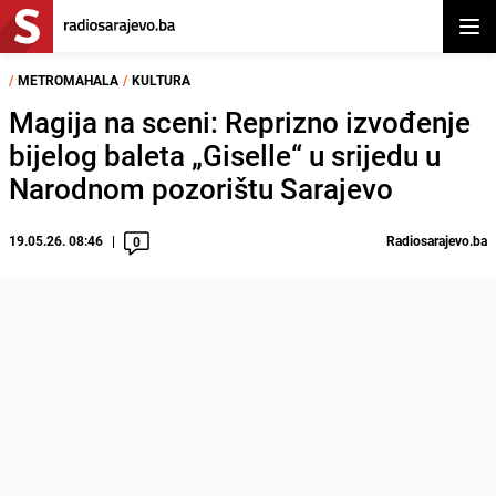
Otvor
/
METROMAHALA
/
KULTURA
Magija na sceni: Reprizno izvođenje
bijelog baleta „Giselle“ u srijedu u
Narodnom pozorištu Sarajevo
19.05.26. 08:46
Radiosarajevo.ba
0