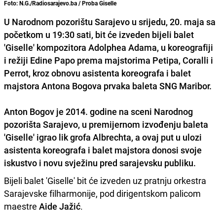
Foto: N.G./Radiosarajevo.ba / Proba Giselle
U Narodnom pozorištu Sarajevo u srijedu, 20. maja sa
početkom u 19:30 sati, bit će izveden bijeli balet
'Giselle' kompozitora Adolphea Adama, u koreografiji
i režiji Edine Papo prema majstorima Petipa, Coralli i
Perrot, kroz obnovu asistenta koreografa i balet
majstora Antona Bogova prvaka baleta SNG Maribor.
Anton Bogov
je 2014. godine na sceni Narodnog
pozorišta Sarajevo, u premijernom izvođenju baleta
'Giselle' igrao lik grofa Albrechta, a ovaj put u ulozi
asistenta koreografa i balet majstora donosi svoje
iskustvo i novu svježinu pred sarajevsku publiku.
Bijeli balet 'Giselle' bit će izveden uz pratnju orkestra
Sarajevske filharmonije, pod dirigentskom palicom
maestre
Aide Jažić
.