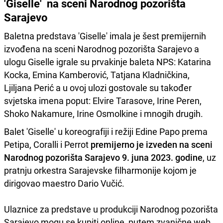
'Giselle' na sceni Narodnog pozorišta
Sarajevo
Baletna predstava 'Giselle' imala je šest premijernih
izvođena na sceni Narodnog pozorišta Sarajevo a
ulogu Giselle igrale su prvakinje baleta NPS: Katarina
Kocka, Emina Kamberović, Tatjana Kladničkina,
Ljiljana Perić a u ovoj ulozi gostovale su također
svjetska imena poput: Elvire Tarasove, Irine Peren,
Shoko Nakamure, Irine Osmolkine i mnogih drugih.
Balet 'Giselle' u koreografiji i režiji Edine Papo prema
Petipa, Coralli i Perrot
premijerno je izveden na sceni
Narodnog pozorišta Sarajevo 9. juna 2023. godine
, uz
pratnju orkestra Sarajevske filharmonije kojom je
dirigovao maestro Dario Vučić.
Ulaznice za predstave u produkciji Narodnog pozorišta
Sarajevo mogu se kupiti online, putem zvanične web