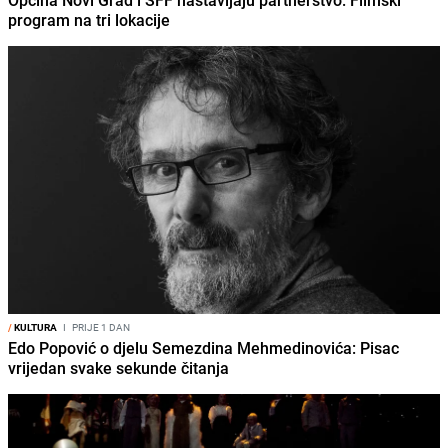
Općina Novi Grad i SFF nastavljaju partnerstvo: Filmski
program na tri lokacije
/
KULTURA
I
PRIJE 1 DAN
Edo Popović o djelu Semezdina Mehmedinovića: Pisac
vrijedan svake sekunde čitanja