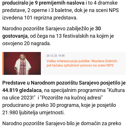
produciralo je 9 premijernih naslova
i to 4 dramske
predstave, 2 operne i 3 baletne, dok je na sceni NPS
izvedena 101 reprizna predstava.
Narodno pozorište Sarajevo zabilježilo je
30
gostovanja
, od čega na 13 festivalskih na kojim je
osvojeno 20 nagrada.
26.12.23. 16:36
Veliko interesovanje publike: 'Marlene Dietrich:
pet tačaka optužnice' ponovo na sceni NPS
Predstave u Narodnom pozorištu Sarajevo posjetilo je
44.819 gledalaca
, na specijalnim programima "Kultura
na ulice 2023!" i "Pozorište na kućnoj adresi"
producirano je preko 30 programa, koje je posjetilo
21.980 ljubitelja umjetnosti.
Narodno pozorište Sarajevo bilo je domaćin za preko