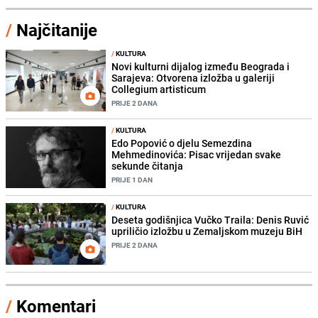
/
Najčitanije
/
KULTURA
Novi kulturni dijalog između Beograda i
Sarajeva: Otvorena izložba u galeriji
Collegium artisticum
PRIJE 2 DANA
/
KULTURA
Edo Popović o djelu Semezdina
Mehmedinovića: Pisac vrijedan svake
sekunde čitanja
PRIJE 1 DAN
/
KULTURA
Deseta godišnjica Vučko Traila: Denis Ruvić
upriličio izložbu u Zemaljskom muzeju BiH
PRIJE 2 DANA
/
Komentari