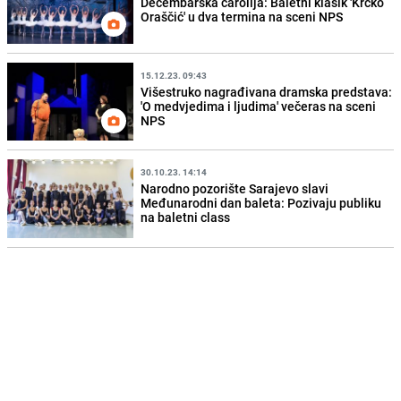
Decembarska čarolija: Baletni klasik 'Krcko
Oraščić' u dva termina na sceni NPS
15.12.23. 09:43
Višestruko nagrađivana dramska predstava:
'O medvjedima i ljudima' večeras na sceni
NPS
30.10.23. 14:14
Narodno pozorište Sarajevo slavi
Međunarodni dan baleta: Pozivaju publiku
na baletni class