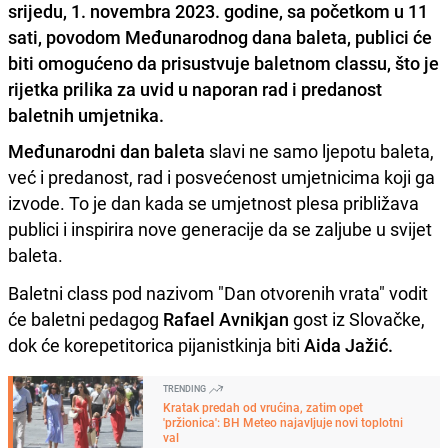
srijedu, 1. novembra 2023. godine, sa početkom u 11
sati, povodom Međunarodnog dana baleta, publici će
biti omogućeno da prisustvuje baletnom classu, što je
rijetka prilika za uvid u naporan rad i predanost
baletnih umjetnika.
Međunarodni dan baleta
slavi ne samo ljepotu baleta,
već i predanost, rad i posvećenost umjetnicima koji ga
izvode. To je dan kada se umjetnost plesa približava
publici i inspirira nove generacije da se zaljube u svijet
baleta.
Baletni class pod nazivom "Dan otvorenih vrata" vodit
će baletni pedagog
Rafael Avnikjan
gost iz Slovačke,
dok će korepetitorica pijanistkinja biti
Aida Jažić.
TRENDING
Kratak predah od vrućina, zatim opet
'pržionica': BH Meteo najavljuje novi toplotni
val