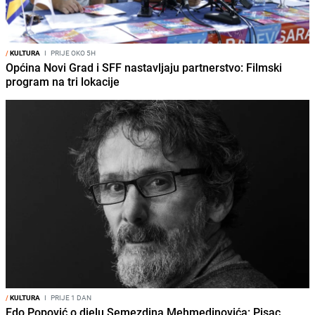
/
KULTURA
I
PRIJE OKO 5H
Općina Novi Grad i SFF nastavljaju partnerstvo: Filmski
program na tri lokacije
/
KULTURA
I
PRIJE 1 DAN
Edo Popović o djelu Semezdina Mehmedinovića: Pisac