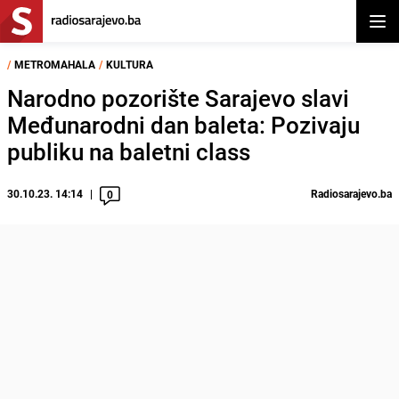
Otvor
/
METROMAHALA
/
KULTURA
Narodno pozorište Sarajevo slavi
Međunarodni dan baleta: Pozivaju
publiku na baletni class
30.10.23. 14:14
Radiosarajevo.ba
0