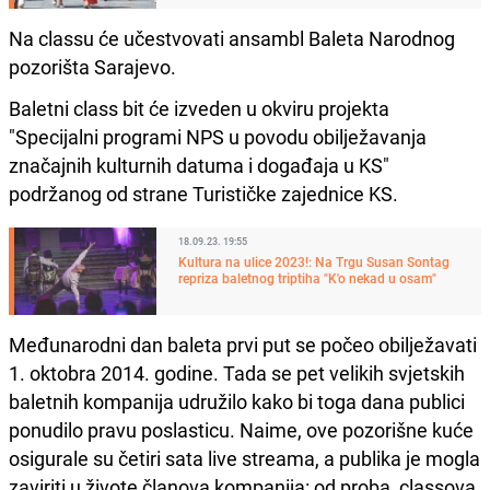
Na classu će učestvovati ansambl Baleta Narodnog
pozorišta Sarajevo.
Baletni class bit će izveden u okviru projekta
"Specijalni programi NPS u povodu obilježavanja
značajnih kulturnih datuma i događaja u KS"
podržanog od strane Turističke zajednice KS.
18.09.23. 19:55
Kultura na ulice 2023!: Na Trgu Susan Sontag
repriza baletnog triptiha "K'o nekad u osam"
Međunarodni dan baleta prvi put se počeo obilježavati
1. oktobra 2014. godine. Tada se pet velikih svjetskih
baletnih kompanija udružilo kako bi toga dana publici
ponudilo pravu poslasticu. Naime, ove pozorišne kuće
osigurale su četiri sata live streama, a publika je mogla
zaviriti u živote članova kompanija: od proba, classova