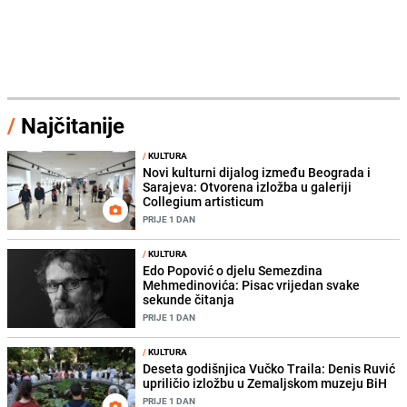
/
Najčitanije
/
KULTURA
Novi kulturni dijalog između Beograda i
Sarajeva: Otvorena izložba u galeriji
Collegium artisticum
PRIJE 1 DAN
/
KULTURA
Edo Popović o djelu Semezdina
Mehmedinovića: Pisac vrijedan svake
sekunde čitanja
PRIJE 1 DAN
/
KULTURA
Deseta godišnjica Vučko Traila: Denis Ruvić
upriličio izložbu u Zemaljskom muzeju BiH
PRIJE 1 DAN