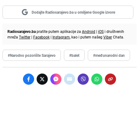
Dodajte Radiosarajevo.ba u omiljene Google izvore
Radiosarajevo.ba
pratite putem aplikacije za
Android
|
iOS
i društvenih
mreža
Twitter
|
Facebook
|
Instagram
, kao i putem našeg
Viber
Chata.
#Narodno pozorište Sarajevo
#balet
#međunarodni dan