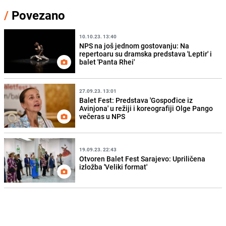
/
Povezano
10.10.23. 13:40
NPS na još jednom gostovanju: Na
repertoaru su dramska predstava 'Leptir' i
balet 'Panta Rhei'
27.09.23. 13:01
Balet Fest: Predstava 'Gospođice iz
Avinjona' u režiji i koreografiji Olge Pango
večeras u NPS
19.09.23. 22:43
Otvoren Balet Fest Sarajevo: Upriličena
izložba 'Veliki format'