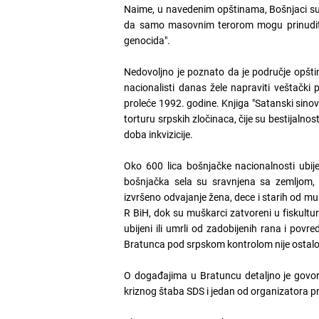
Naime, u navedenim opštinama, Bošnjaci su bili
da samo masovnim terorom mogu prinuditi 
genocida".
Nedovoljno je poznato da je područje opšti
nacionalisti danas žele napraviti veštački
proleće 1992. godine. Knjiga "Satanski sino
torturu srpskih zločinaca, čije su bestijalnost
doba inkvizicije.
Oko 600 lica bošnjačke nacionalnosti ubi
bošnjačka sela su sravnjena sa zemljom, 
izvršeno odvajanje žena, dece i starih od muš
R BiH, dok su muškarci zatvoreni u fiskultur
ubijeni ili umrli od zadobijenih rana i povre
Bratunca pod srpskom kontrolom nije ostalo
O događajima u Bratuncu detaljno je govor
kriznog štaba SDS i jedan od organizatora 