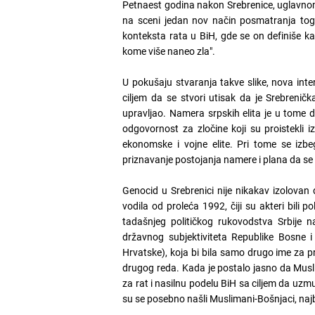
Petnaest godina nakon Srebrenice, uglavnom s
na sceni jedan nov način posmatranja tog 
konteksta rata u BiH, gde se on definiše ka
kome više naneo zla".
U pokušaju stvaranja takve slike, nova inter
ciljem da se stvori utisak da je Srebrenička
upravljao. Namera srpskih elita je u tome 
odgovornost za zločine koji su proistekli iz
ekonomske i vojne elite. Pri tome se izb
priznavanje postojanja namere i plana da se 
Genocid u Srebrenici nije nikakav izolovan 
vodila od proleća 1992, čiji su akteri bili po
tadašnjeg političkog rukovodstva Srbije n
državnog subjektiviteta Republike Bosne i 
Hrvatske), koja bi bila samo drugo ime za pro
drugog reda. Kada je postalo jasno da Muslima
za rat i nasilnu podelu BiH sa ciljem da uzm
su se posebno našli Muslimani-Bošnjaci, najbr