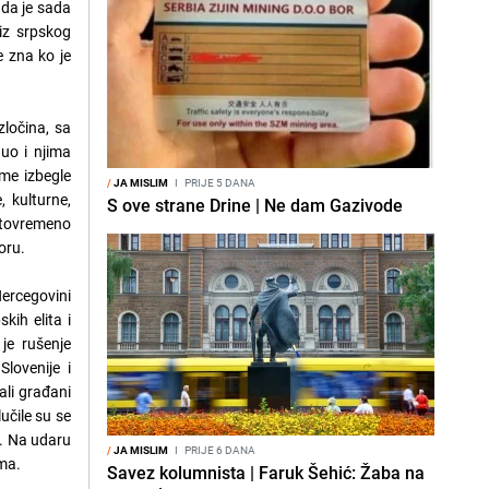
 da je sada
iz srpskog
e zna ko je
zločina, sa
nuo i njima
ame izbegle
/
JA MISLIM
I
PRIJE 5 DANA
, kulturne,
S ove strane Drine | Ne dam Gazivode
stovremeno
oru.
Hercegovini
kih elita i
je rušenje
Slovenije i
ali građani
učile su se
a. Na udaru
/
JA MISLIM
I
PRIJE 6 DANA
ima.
Savez kolumnista | Faruk Šehić: Žaba na