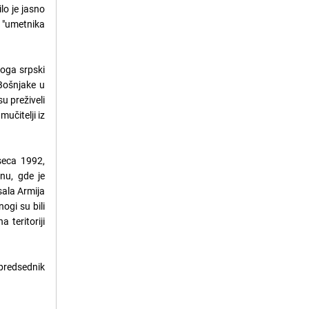
lo je jasno
 "umetnika
koga srpski
Bošnjake u
u preživeli
mučitelji iz
seca 1992,
nu, gde je
sala Armija
ogi su bili
 teritoriji
predsednik