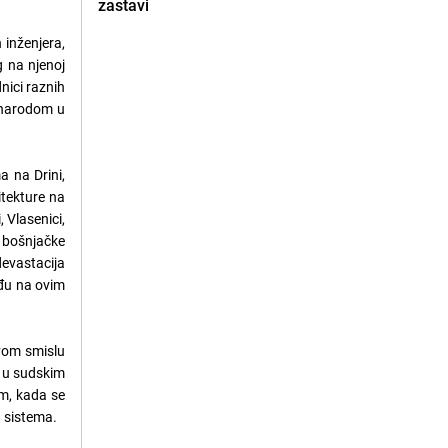
zastavi
 inženjera,
g na njenoj
nici raznih
m narodom u
a na Drini,
itekture na
 Vlasenici,
a bošnjačke
evastacija
eđu na ovim
avom smislu
o u sudskim
im, kada se
g sistema.