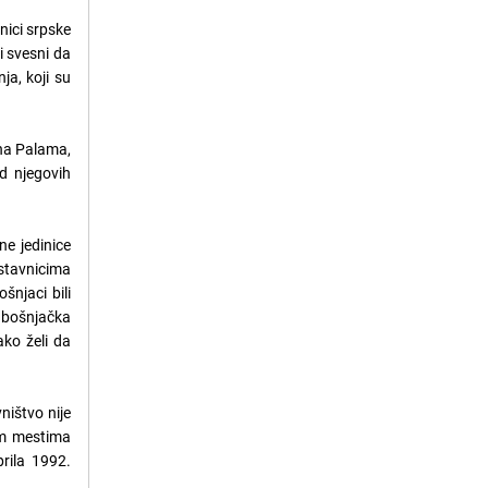
nici srpske
i svesni da
ja, koji su
 na Palama,
od njegovih
ne jedinice
dstavnicima
šnjaci bili
i bošnjačka
ko želi da
ištvo nije
im mestima
rila 1992.