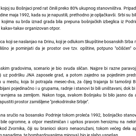
u kojoj su Bošnjaci pred rat činili preko 80% ukupnog stanovništva. Pripad
edine maja 1992, kada su je napustili, prethodno je opljačkavši. Srbi su bil
kojima su brda iznad grada bila prepuna bošnjačkih izbeglica iz Podrin
ti kakav-takav organizovan otpor.
ca koji se naslanjao na Drinu, koji je odlukom Skupštine bosanskih Srba
zlišno je pominjati da je prostor ove tzv. opštine, potpuno "očišćen" 
skim gradovima, scenario je bio svuda sličan. Najpre bi razne paravoj
vci...) uz podršku JNA zaposele grad, a potom zajedno sa pojedinim pre
 u mestu, koja bi potrajala mesec-dva, za čijeg trajanja bi tamošnji Bo
bijani pojedinačno i u grupama, radnje i stanovi bi bili uništavani, dok b
ravnjena sa zemljom. Nakon toga, svakom Bošnjaku bi bilo jasno da a
pustiti prostor zamišljene "prekodrinske Srbije".
ana sručio na bosansko Podrinje tokom proleća 1992, bošnjačko stanovn
e bile ogromne, a otpor mestimičan i uprkos pravom heroizmu na nek
od Zvornika, čiji su branioci skoro nenaoružani, tokom većeg dela ap
kim napadima, te bombardovanjima migova) bio je slabo uspešan.