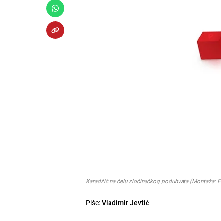
Karadžić na čelu zločinačkog poduhvata (Montaža: E
Piše:
Vladimir Jevtić