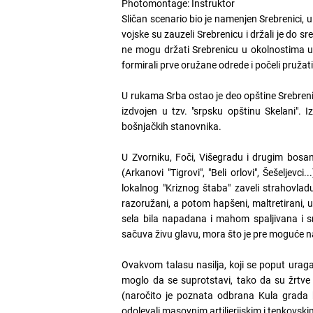
Photomontage: Instruktor
Sličan scenario bio je namenjen Srebrenici, 
vojske su zauzeli Srebrenicu i držali je do sr
ne mogu držati Srebrenicu u okolnostima u 
formirali prve oružane odrede i počeli pruža
U rukama Srba ostao je deo opštine Srebreni
izdvojen u tzv. "srpsku opštinu Skelani". I
bošnjačkih stanovnika.
U Zvorniku, Foči, Višegradu i drugim bosan
(Arkanovi "Tigrovi", "Beli orlovi", Šešelje
lokalnog "Kriznog štaba" zaveli strahovladu
razoružani, a potom hapšeni, maltretirani, u
sela bila napadana i mahom spaljivana i s
sačuva živu glavu, mora što je pre moguće na
Ovakvom talasu nasilja, koji se poput urag
moglo da se suprotstavi, tako da su žrtv
(naročito je poznata odbrana Kula grada k
odolevali masovnim artiljerijskim i tenkovs