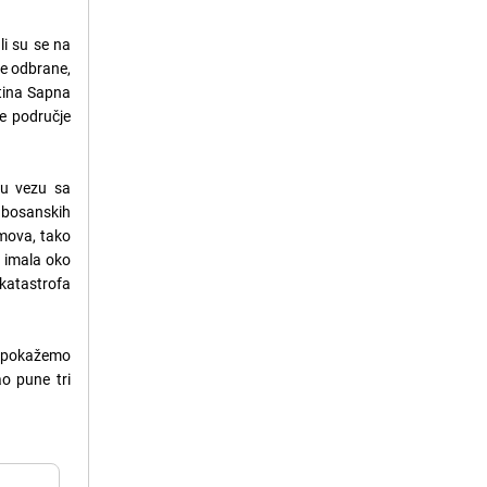
li su se na
lne odbrane,
ština Sapna
e područje
nu vezu sa
a bosanskih
omova, tako
a imala oko
katastrofa
.
da pokažemo
ao pune tri