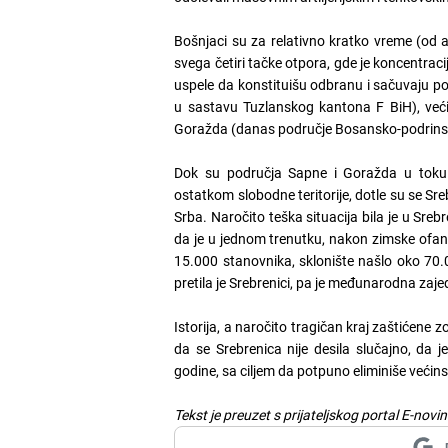
Bošnjaci su za relativno kratko vreme (od a
svega četiri tačke otpora, gde je koncentracij
uspele da konstituišu odbranu i sačuvaju p
u sastavu Tuzlanskog kantona F BiH), veći
Goražda (danas područje Bosansko-podrins
Dok su područja Sapne i Goražda u toku
ostatkom slobodne teritorije, dotle su se S
Srba. Naročito teška situacija bila je u Sre
da je u jednom trenutku, nakon zimske ofan
15.000 stanovnika, sklonište našlo oko 70
pretila je Srebrenici, pa je međunarodna za
Istorija, a naročito tragičan kraj zaštićene
da se Srebrenica nije desila slučajno, da j
godine, sa ciljem da potpuno eliminiše već
Tekst je preuzet s prijateljskog portal E-novi