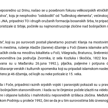
neposredno uz Drinu, našao se u posebnom fokusu velikosrpskih etničkih
srpstva", koju je neophodno "osloboditi" od "tuđinskog elementa", većinsko
ci JNA, pripadnici TO i drugih oružanih formacija bosanskih Srba, te pripad
 pristizale iz Srbije, počinile su najmonstruoznije zločine nad bošnjački
, koji su po surovosti postali planetarno poznati: Klanja na mostovim
m mestima, rušenje Aladže (šarene) džamije u Foči (bisera islamske arh
čkih civila na mnoštvu lokaliteta u Foči, Višegradu, Bratuncu, Srebrenici,
tanovništva (sa područja Zvornika, iz sela Kozluka i Skočića, 1822 lic
tovana su u Mađarsku 26.juna 1992.), pljačka, paljevine i potpuna d
uništavanje verskih i kulturnih spomenika koji su pripadali islamskom nasl
no je 46 džamija, od kojih su neke poticale iz 15. veka.
 i Foče, pripadnici raznih srpskih vojski i paravojski pokazali su u pr
ošnjačkim stanovništvom. I kada su te činjenice počele izlaziti na videl
e i objasne ludošću i mahnitošću neposrednih izršilaca zločina. Međut
m Podrinju u proleće 1992, čini se da je u tim surovostima bilo izvesno