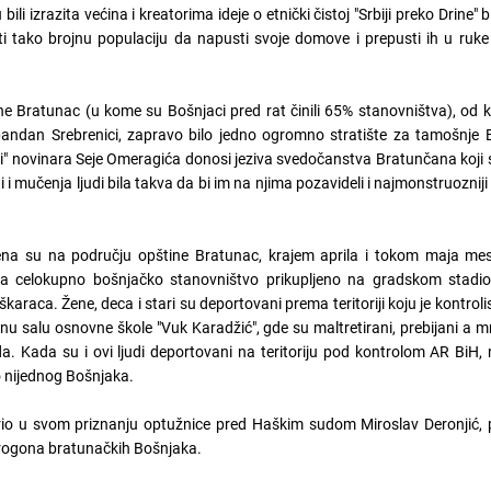
 izrazita većina i kreatorima ideje o etnički čistoj "Srbiji preko Drine" bi
tako brojnu populaciju da napusti svoje domove i prepusti ih u ruke
ne Bratunac (u kome su Bošnjaci pred rat činili 65% stanovništva), od 
 pandan Srebrenici, zapravo bilo jedno ogromno stratište za tamošnje 
vi" novinara Seje Omeragića donosi jeziva svedočanstva Bratunčana koji s
i i mučenja ljudi bila takva da bi im na njima pozavideli i najmonstruozniji 
jena su na području opštine Bratunac, krajem aprila i tokom maja me
a celokupno bošnjačko stanovništvo prikupljeno na gradskom stadio
karaca. Žene, deca i stari su deportovani prema teritoriji koju je kontroli
nu salu osnovne škole "Vuk Karadžić", gde su maltretirani, prebijani a mn
da. Kada su i ovi ljudi deportovani na teritoriju pod kontrolom AR BiH, na
 nijednog Bošnjaka.
io u svom priznanju optužnice pred Haškim sudom Miroslav Deronjić, 
progona bratunačkih Bošnjaka.