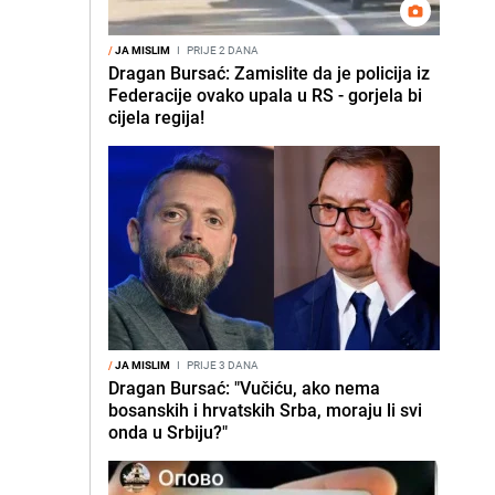
/
JA MISLIM
I
PRIJE 2 DANA
Dragan Bursać: Zamislite da je policija iz
Federacije ovako upala u RS - gorjela bi
cijela regija!
/
JA MISLIM
I
PRIJE 3 DANA
Dragan Bursać: "Vučiću, ako nema
bosanskih i hrvatskih Srba, moraju li svi
onda u Srbiju?"