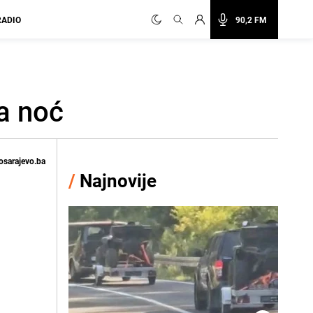
RADIO
90,2 FM
a noć
osarajevo.ba
/
Najnovije