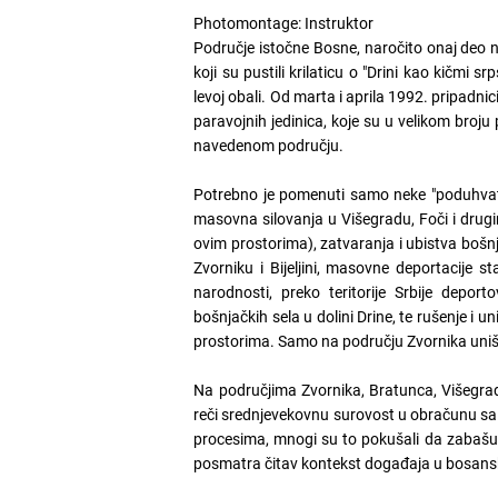
Photomontage: Instruktor
Područje istočne Bosne, naročito onaj deo 
koji su pustili krilaticu o "Drini kao kičmi 
levoj obali. Od marta i aprila 1992. pripadni
paravojnih jedinica, koje su u velikom broju
navedenom području.
Potrebno je pomenuti samo neke "poduhvate"
masovna silovanja u Višegradu, Foči i drugi
ovim prostorima), zatvaranja i ubistva bošnja
Zvorniku i Bijeljini, masovne deportacije s
narodnosti, preko teritorije Srbije depor
bošnjačkih sela u dolini Drine, te rušenje i 
prostorima. Samo na području Zvornika unište
Na područjima Zvornika, Bratunca, Višegrada
reči srednjevekovnu surovost u obračunu sa b
procesima, mnogi su to pokušali da zabašur
posmatra čitav kontekst događaja u bosansko