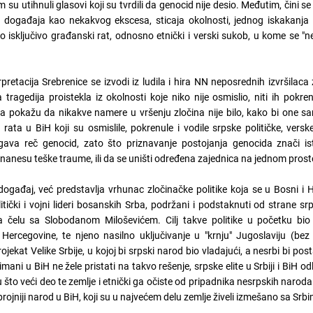
u utihnuli glasovi koji su tvrdili da genocid nije desio. Međutim, čini se
događaja kao nekakvog ekscesa, sticaja okolnosti, jednog iskakanja 
o isključivo građanski rat, odnosno etnički i verski sukob, u kome se "n
pretacija Srebrenice se izvodi iz ludila i hira NN neposrednih izvršilaca 
 tragedija proistekla iz okolnosti koje niko nije osmislio, niti ih pokre
da pokažu da nikakve namere u vršenju zločina nije bilo, kako bi one s
 rata u BiH koji su osmislile, pokrenule i vodile srpske političke, verske
egava reč genocid, zato što priznavanje postojanja genocida znači i
nanesu teške traume, ili da se uništi određena zajednica na jednom prost
događaj, već predstavlja vrhunac zločinačke politike koja se u Bosni i 
litički i vojni lideri bosanskih Srba, podržani i podstaknuti od strane srps
a čelu sa Slobodanom Miloševićem. Cilj takve politike u početku bio 
Hercegovine, te njeno nasilno uključivanje u "krnju" Jugoslaviju (bez 
jekat Velike Srbije, u kojoj bi srpski narod bio vladajući, a nesrbi bi post
ni u BiH ne žele pristati na takvo rešenje, srpske elite u Srbiji i BiH odl
u što veći deo te zemlje i etnički ga očiste od pripadnika nesrpskih narod
ojniji narod u BiH, koji su u najvećem delu zemlje živeli izmešano sa Srb