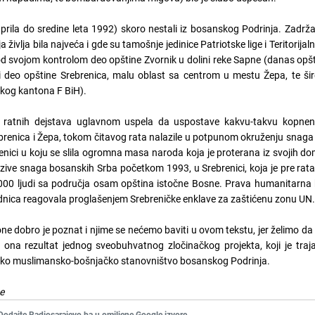
prila do sredine leta 1992) skoro nestali iz bosanskog Podrinja. Zadrža
a življa bila najveća i gde su tamošnje jedinice Patriotske lige i Teritorija
od svojom kontrolom deo opštine Zvornik u dolini reke Sapne (danas op
 deo opštine Srebrenica, malu oblast sa centrom u mestu Žepa, te šir
kog kantona F BiH).
 ratnih dejstava uglavnom uspela da uspostave kakvu-takvu kopne
rebrenica i Žepa, tokom čitavog rata nalazile u potpunom okruženju snag
brenici u koju se slila ogromna masa naroda koja je proterana iz svojih d
zive snaga bosanskih Srba početkom 1993, u Srebrenici, koja je pre rat
.000 ljudi sa područja osam opština istočne Bosne. Prava humanitarna 
jednica reagovala proglašenjem Srebreničke enklave za zaštićenu zonu UN
 zone dobro je poznat i njime se nećemo baviti u ovom tekstu, jer želimo 
e ona rezultat jednog sveobuhvatnog zločinačkog projekta, koji je traj
insko muslimansko-bošnjačko stanovništvo bosanskog Podrinja.
ne
Dodajte Radiosarajevo.ba u omiljene Google izvore