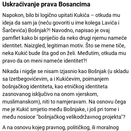
Uskraćivanje prava Bosancima
Napokon, bilo bi logično upitati Kukića – otkuda mu
ideja da sam ja (neću govoriti u ime kolega Lavića i
Šarčevića) Bošnjak?! Navodno, napisao je ovaj
pamflet kako bi spriječio da neko drugi njemu nameće
identitet. Naizgled, legitiman motiv. Što se mene tiče,
neka Kukić bude šta god on želi. Međutim, otkuda mu
pravo da on meni nameće identitet?!
Nikada i nigdje se nisam izjasnio kao Bošnjak (u skladu
sa Izetbegovićevim, a i Kukićevim, poimanjem
bošnjačkog identiteta, kao etničkog identiteta
zasnovanog isključivo na onom vjerskom,
muslimanskom), niti to namjeravam. Na osnovu čega
me je Kukić smjetio među Bošnjake, i još pri tome i
među nosioce "bošnjačkog velikodržavnog projekta"?
A na osnovu kojeg pravnog, političkog, ili moralnog