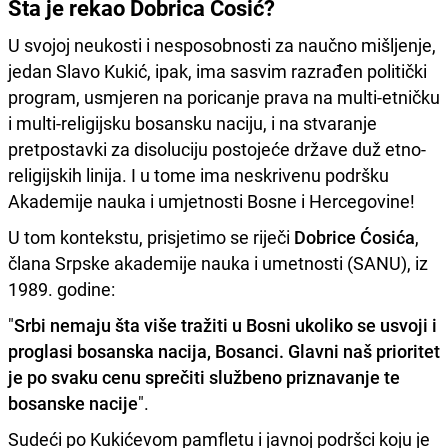
Šta je rekao Dobrica Ćosić?
U svojoj neukosti i nesposobnosti za naučno mišljenje,
jedan Slavo Kukić, ipak, ima sasvim razrađen politički
program, usmjeren na poricanje prava na multi-etničku
i multi-religijsku bosansku naciju, i na stvaranje
pretpostavki za disoluciju postojeće države duž etno-
religijskih linija. I u tome ima neskrivenu podršku
Akademije nauka i umjetnosti Bosne i Hercegovine!
U tom kontekstu, prisjetimo se riječi
Dobrice Ćosića
,
člana Srpske akademije nauka i umetnosti (SANU), iz
1989. godine:
"
Srbi nemaju šta više tražiti u Bosni ukoliko se usvoji i
proglasi bosanska nacija, Bosanci. Glavni naš prioritet
je po svaku cenu sprečiti službeno priznavanje te
bosanske nacije
".
Sudeći po Kukićevom pamfletu i javnoj podršci koju je