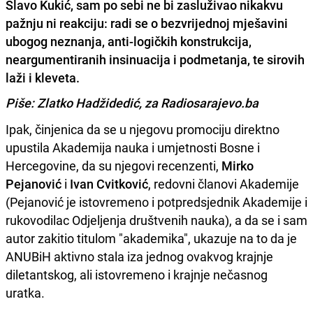
Slavo Kukić, sam po sebi ne bi zasluživao nikakvu
pažnju ni reakciju: radi se o bezvrijednoj mješavini
ubogog neznanja, anti-logičkih konstrukcija,
neargumentiranih insinuacija i podmetanja, te sirovih
laži i kleveta.
Piše: Zlatko Hadžidedić, za Radiosarajevo.ba
Ipak, činjenica da se u njegovu promociju direktno
upustila Akademija nauka i umjetnosti Bosne i
Hercegovine, da su njegovi recenzenti,
Mirko
Pejanović
i
Ivan Cvitković
, redovni članovi Akademije
(Pejanović je istovremeno i potpredsjednik Akademije i
rukovodilac Odjeljenja društvenih nauka), a da se i sam
autor zakitio titulom "akademika", ukazuje na to da je
ANUBiH aktivno stala iza jednog ovakvog krajnje
diletantskog, ali istovremeno i krajnje nečasnog
uratka.