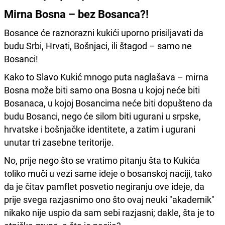
Mirna Bosna – bez Bosanca?!
Bosance će raznorazni kukići uporno prisiljavati da
budu Srbi, Hrvati, Bošnjaci, ili štagod – samo ne
Bosanci!
Kako to Slavo Kukić mnogo puta naglašava – mirna
Bosna može biti samo ona Bosna u kojoj neće biti
Bosanaca, u kojoj Bosancima neće biti dopušteno da
budu Bosanci, nego će silom biti ugurani u srpske,
hrvatske i bošnjačke identitete, a zatim i ugurani
unutar tri zasebne teritorije.
No, prije nego što se vratimo pitanju šta to Kukića
toliko muči u vezi same ideje o bosanskoj naciji, tako
da je čitav pamflet posvetio negiranju ove ideje, da
prije svega razjasnimo ono što ovaj neuki "akademik"
nikako nije uspio da sam sebi razjasni; dakle, šta je to