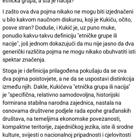
etnička grupa, a šta je nacija?
I zašto ova dva pojma nikako ne mogu biti izjednačeni
u bilo kakvom naučnom diskursu, koji je Kukiću, očito,
posve stran? Doduše, i Kukić je, uz puno muke,
ponudio kakvu-takvu definiciju "etničke grupe ili
nacije", još jednom dokazujući da mu nije jasno da dva
generički različita pojma ne mogu nikako obuhvatiti isti
spektar značenja.
Stoga je i definicija prilagođena pokušaju da se ova
dva pojma poistovjete, a ne da se uspostavi distinkcija
između njih. Dakle, Kukićeva "etnička grupa ili nacija"
je "specifična, relativno samodovoljna, historijski
formirana stabilna narodna zajednica, nastala na
osnovama društvene podjele rada epohe građanskih
društava, na temeljima ekonomske povezanosti,
kompaktne teritorije, zajedničkog jezika, iste ili srodne
kulture, svijesti o nacionalnoj pripadnosti i cjelovitosti