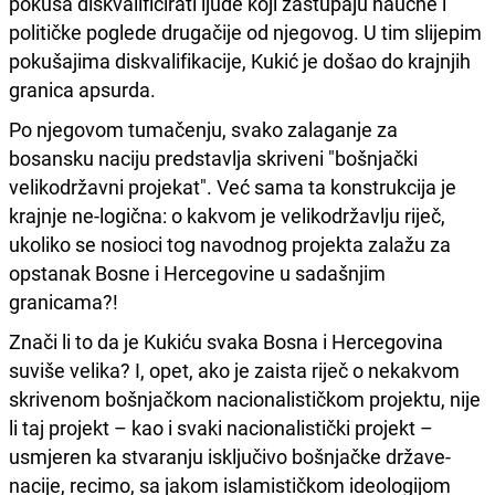
pokuša diskvalificirati ljude koji zastupaju naučne i
političke poglede drugačije od njegovog. U tim slijepim
pokušajima diskvalifikacije, Kukić je došao do krajnjih
granica apsurda.
Po njegovom tumačenju, svako zalaganje za
bosansku naciju predstavlja skriveni "bošnjački
velikodržavni projekat". Već sama ta konstrukcija je
krajnje ne-logična: o kakvom je velikodržavlju riječ,
ukoliko se nosioci tog navodnog projekta zalažu za
opstanak Bosne i Hercegovine u sadašnjim
granicama?!
Znači li to da je Kukiću svaka Bosna i Hercegovina
suviše velika? I, opet, ako je zaista riječ o nekakvom
skrivenom bošnjačkom nacionalističkom projektu, nije
li taj projekt – kao i svaki nacionalistički projekt –
usmjeren ka stvaranju isključivo bošnjačke države-
nacije, recimo, sa jakom islamističkom ideologijom