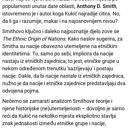
popularnosti unutar date oblasti,
Anthony D. Smith
,
istovremeno je i autor koga Kukić najradije citira. No,
da li ga i razumije, makar i na najosnovnijem nivou?
Smithovo ključno i daleko najpoznatije djelo zove se
The Ethnic Origin of Nations
. Kako naslov sugerira, za
Smitha su nacije obavezno utemeljene na etničkim
identitetima. To, samo po sebi, implicira da nacije
nastaju iz etničkih zajednica; to jest, etničke grupe u
nekom određenom trenutku 'sazrijevaju' i postaju
nacije. Dakle, da bi nacije nastale iz etničkih zajednica,
nužno je da nacije i etničke zajednice predstavljaju dva
odvojena pojma.
Nećemo se zamarati analizom Smithove teorije i
njene historijske (ne)utemeljenosti – dovoljno je samo
reći da Kukić na nekoliko mjesta eksplicitno stavlja
znak jednakosti između etničke grupe i nacije,