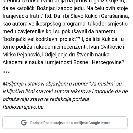
predostrožnosti i vnimanija na protiv toga iziskuje to,
da se katolički Bošnjaci zadobijedu. Na čelu ovih stoje
franjevački fratri." Itd. Da li bi Slavo Kukić i Garašanina,
kao autora velikosrpskog programa, također smjestio
među zavjerenike koji su pokušavali da nametnu
"bošnjački velikodržavni projekt"? I, da li bi Kukića i u
tome podržali akademici-recenzenti, Ivan Cvitković i
Mirko Pejanović, i Odjeljenje društvenih nauka
Akademije nauka i umjetnosti Bosne i Hercegovine?
***
Mišljenja i stavovi objavljeni u rubrici "Ja mislim" su
isključivo lični stavovi autora tekstova i moguće da ne
odražavaju stavove redakcije portala
Radiosarajevo.ba.
Dodajte Radiosarajevo.ba u omiljene Google izvore