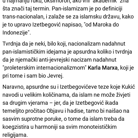
u najmanju ruku, oksimoron, ako vrli "akademik" zna
šta znači taj termin. Pan-islamizam je po definiciji
trans-nacionalan, i zalaže se za islamsku državu, kako
je to upravo Izetbegović napisao, "od Maroka do
Indonezije".
Tvrdnja da je neki, bilo koji, nacionalizam nadahnut
pan-islamističkim idejama je apsurdna koliko i tvrdnja
da je njemački anti-jevrejski nacizam nadahnut
"proleterskim internacionalizmom"
Karla Marxa
, koji je
pri tome i sam bio Jevrej.
Naravno, apsurdne su i Izetbegovićeve teze koje Kukić
navodi u velikim količinama, da islam ne može živjeti
sa drugim vjerama – jer, da je Izetbegović ikada
temeljito pročitao Objavu i hadise, tamo bi naišao na
sasvim suprotne poruke, o tome da islam treba da
koegzistira u harmoniji sa svim monoteističkim
religijama.