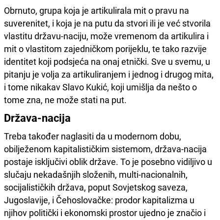
Obrnuto, grupa koja je artikulirala mit o pravu na
suverenitet, i koja je na putu da stvori ili je već stvorila
vlastitu državu-naciju, može vremenom da artikulira i
mit o vlastitom zajedničkom porijeklu, te tako razvije
identitet koji podsjeća na onaj etnički. Sve u svemu, u
pitanju je volja za artikuliranjem i jednog i drugog mita,
i tome nikakav Slavo Kukić, koji umišlja da nešto o
tome zna, ne može stati na put.
Država-nacija
Treba također naglasiti da u modernom dobu,
obilježenom kapitalističkim sistemom, država-nacija
postaje isključivi oblik države. To je posebno vidiljivo u
slučaju nekadašnjih složenih, multi-nacionalnih,
socijalističkih država, poput Sovjetskog saveza,
Jugoslavije, i Čehoslovačke: prodor kapitalizma u
njihov politički i ekonomski prostor ujedno je značio i