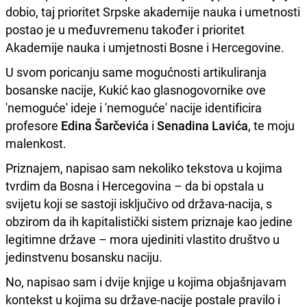
dobio, taj prioritet Srpske akademije nauka i umetnosti
postao je u međuvremenu također i prioritet
Akademije nauka i umjetnosti Bosne i Hercegovine.
U svom poricanju same mogućnosti artikuliranja
bosanske nacije, Kukić kao glasnogovornike ove
'nemoguće' ideje i 'nemoguće' nacije identificira
profesore
Edina Šarčevića
i
Senadina Lavića
, te moju
malenkost.
Priznajem, napisao sam nekoliko tekstova u kojima
tvrdim da Bosna i Hercegovina – da bi opstala u
svijetu koji se sastoji isključivo od država-nacija, s
obzirom da ih kapitalistički sistem priznaje kao jedine
legitimne države – mora ujediniti vlastito društvo u
jedinstvenu bosansku naciju.
No, napisao sam i dvije knjige u kojima objašnjavam
kontekst u kojima su države-nacije postale pravilo i