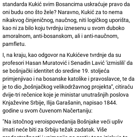
standarda Kukić svim Bosancima uskraćuje pravo da
oni budu ono što žele? Naravno, Kukić za to nema
nikakvog činjeničnog, naučnog, niti logičkog uporišta,
kao ni za bilo koju tvrdnju iznesenu u svom duboko
amoralnom, anti-bosanskom, ali i anti-naučnom,
pamfletu.
I, na kraju, kao odgovor na Kukićeve tvrdnje da su
profesori Hasan Muratović i Senadin Lavić 'izmislili' da
se bošnjački identitet do sredine 19. stoljeća
primjenjivao i na bosanske katolike i pravoslavce, te da
je to dio „bošnjačkog velikodržavnog projekta“, citiraću
dvije-tri rečenice koje je ministar unutrašnjih poslova
Knjaževine Srbije, Ilija Garašanin, napisao 1844.
godine u svom čuvenom Načertaniju:
"Na istočnog veroispovedanija Bošnjake veći upliv
imati neće biti za Srbiju težak zadatak. Više