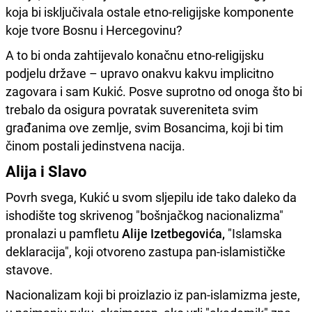
koja bi isključivala ostale etno-religijske komponente
koje tvore Bosnu i Hercegovinu?
A to bi onda zahtijevalo konačnu etno-religijsku
podjelu države – upravo onakvu kakvu implicitno
zagovara i sam Kukić. Posve suprotno od onoga što bi
trebalo da osigura povratak suvereniteta svim
građanima ove zemlje, svim Bosancima, koji bi tim
činom postali jedinstvena nacija.
Alija i Slavo
Povrh svega, Kukić u svom sljepilu ide tako daleko da
ishodište tog skrivenog "bošnjačkog nacionalizma"
pronalazi u pamfletu
Alije Izetbegovića,
"Islamska
deklaracija", koji otvoreno zastupa pan-islamističke
stavove.
Nacionalizam koji bi proizlazio iz pan-islamizma jeste,