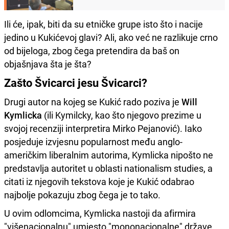
Ili će, ipak, biti da su etničke grupe isto što i nacije
jedino u Kukićevoj glavi? Ali, ako već ne razlikuje crno
od bijeloga, zbog čega pretendira da baš on
objašnjava šta je šta?
Zašto Švicarci jesu Švicarci?
Drugi autor na kojeg se Kukić rado poziva je
Will
Kymlicka
(ili Kymilcky, kao što njegovo prezime u
svojoj recenziji interpretira Mirko Pejanović). Iako
posjeduje izvjesnu popularnost među anglo-
američkim liberalnim autorima, Kymlicka nipošto ne
predstavlja autoritet u oblasti nationalism studies, a
citati iz njegovih tekstova koje je Kukić odabrao
najbolje pokazuju zbog čega je to tako.
U ovim odlomcima, Kymlicka nastoji da afirmira
"višenacionalnu" umjesto "mononacionalne" države.