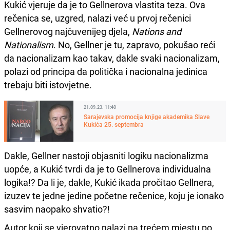
Kukić vjeruje da je to Gellnerova vlastita teza. Ova
rečenica se, uzgred, nalazi već u prvoj rečenici
Gellnerovog najčuvenijeg djela,
Nations and
Nationalism
. No, Gellner je tu, zapravo, pokušao reći
da nacionalizam kao takav, dakle svaki nacionalizam,
polazi od principa da politička i nacionalna jedinica
trebaju biti istovjetne.
21.09.23. 11:40
Sarajevska promocija knjige akademika Slave
Kukića 25. septembra
Dakle, Gellner nastoji objasniti logiku nacionalizma
uopće, a Kukić tvrdi da je to Gellnerova individualna
logika!? Da li je, dakle, Kukić ikada pročitao Gellnera,
izuzev te jedne jedine početne rečenice, koju je ionako
sasvim naopako shvatio?!
Autor koji se vjerovatno nalazi na trećem mjestu po