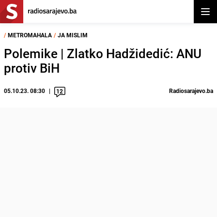
Otvor
/
METROMAHALA
/
JA MISLIM
Polemike | Zlatko Hadžidedić: ANU
protiv BiH
05.10.23. 08:30
Radiosarajevo.ba
12