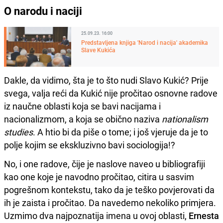
O narodu i naciji
25.09.23. 16:00
Predstavljena knjiga 'Narod i nacija' akademika
Slave Kukića
Dakle, da vidimo, šta je to što nudi Slavo Kukić? Prije
svega, valja reći da Kukić nije pročitao osnovne radove
iz naučne oblasti koja se bavi nacijama i
nacionalizmom, a koja se obično naziva
nationalism
studies
. A htio bi da piše o tome; i još vjeruje da je to
polje kojim se ekskluzivno bavi sociologija!?
No, i one radove, čije je naslove naveo u bibliografiji
kao one koje je navodno pročitao, citira u sasvim
pogrešnom kontekstu, tako da je teško povjerovati da
ih je zaista i pročitao. Da navedemo nekoliko primjera.
Uzmimo dva najpoznatija imena u ovoj oblasti,
Ernesta