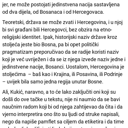
jer, ne može postojati jedinstvena nacija sastavljena
od dva dijela, od Bosanaca i od Hercegovaca.
Teoretski, država se može zvati i Hercegovina, i u njoj
bi svi građani bili Hercegovci, bez obzira na etno-
religijski identitet. Ipak, historijski naziv države kroz
stoljeća jeste bio Bosna, pa bi opet politički
pragmatizam preporučivao da se radije koristi naziv
koji je već uvriježen i da se iz njega izvede naziv jedne i
jedinstvene nacije, Bosanci. Uostalom, Hercegovina je
stoljećima – baš kao i Krajina, ili Posavina, ili Podrinje
– uvijek bila samo jedna regija unutar Bosne.
Ali, Kukić, naravno, a to će lako zaključiti oni koji su
došli do ove tačke u tekstu, nije ni naumio da se bavi
naučnim radom koji bi od njega zahtijevao da čita i da
vjerno interpretira ono što su ljudi od struke napisali,
nego da napiše pamflet sa ciljem da etiketira i da time