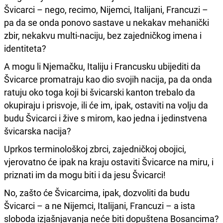
Švicarci – nego, recimo, Nijemci, Italijani, Francuzi –
pa da se onda ponovo sastave u nekakav mehanički
zbir, nekakvu multi-naciju, bez zajedničkog imena i
identiteta?
A mogu li Njemačku, Italiju i Francusku ubijediti da
Švicarce promatraju kao dio svojih nacija, pa da onda
ratuju oko toga koji bi švicarski kanton trebalo da
okupiraju i prisvoje, ili će im, ipak, ostaviti na volju da
budu Švicarci i žive s mirom, kao jedna i jedinstvena
švicarska nacija?
Uprkos terminološkoj zbrci, zajedničkoj obojici,
vjerovatno će ipak na kraju ostaviti Švicarce na miru, i
priznati im da mogu biti i da jesu Švicarci!
No, zašto će Švicarcima, ipak, dozvoliti da budu
Švicarci – a ne Nijemci, Italijani, Francuzi – a ista
sloboda izjašnjavanja neće biti dopuštena Bosancima?