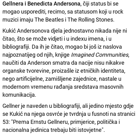
Gellnera i Benedicta Andersona
, čiji status bi se
mogao usporediti, recimo, sa statusom koji u rock
muzici imaju The Beatles i The Rolling Stones.
Kukić Andersonova djela jednostavno nikada nije ni
čitao, što se može vidjeti i u indexu imena, i u
bibliografiji. Da ih je čitao, mogao bi još iz naslova
najpoznatijeg od njih, knjige
Imagined Communities
,
naučiti da Anderson smatra da nacije nisu nikakve
organske tvorevine, proizašle iz etničkih identiteta,
nego artificijelne, zamišljene zajednice, nastale u
modernom vremenu rađanja sredstava masovnih
komunikacija.
Gellner je naveden u bibliografiji, ali jedino mjesto gdje
se Kukić na njega osvrće je tvrdnja u fusnoti na stranici
53: "Prema Ernstu Gellneru, primjerice, politička i
nacionalna jedinica trebaju biti istovjetne".