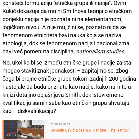
koristeći formulaciju "etnička grupa ili nacija". Ovim
Kukić dokazuje da mu ni Smithova teorija o etničkom
porijeklu nacija nije poznata ni na elementarnom,
logičkom nivou. A nije mu, čini se, poznato ni da se
fenomenom etniciteta bavi nauka koja se naziva
etnologija, dok se fenomenom nacija i nacionalizma
bavi već pomenuta disciplina,
nationalism studies
.
No, ukoliko bi se između etničke grupe i nacije zaista
mogao staviti znak jednakosti – zapitajmo se, zbog
čega bi brojne etničke grupe tokom zadnjih 200 godina
nastojale da budu priznate kao nacije, kako nam to u
knjizi detaljno objašnjava Smith, dok istovremeno
kvalifikaciju samih sebe kao etničkih grupa shvataju
kao – diskvalifikaciju?
02.10.23. 07:21
Senadin Lavić: Bosanski identitet – šta jest to?