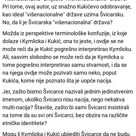
Pri tome, ovaj autor, uz snažno Kukićevo odobravanje,
kao ideal "višenacionalne" države uzima Švicarsku.
No, da li je Švicarska "višenacionalna" država?
Možda iz perspektive terminološke konfuzije, iz koje
dolaze i Kymlicka i Kukić, ona to jeste, i ovdje se ne
može reći da je Kukić pogrešno interpretirao Kymlicku.
Ali, sasvim slobodno se može reći da je Kymlicka u
tome pogrešno interpretirao samu stvarnost, i da se
na njega ovdje može pozivati samo neko, poput
Kukića, kome nije poznato šta je uopće nacija.
Jer, zašto bismo Švicarce nazivali jednim jedinstvenim
imenom, ukoliko Švicarci nisu nacija, nego nekakva
multi-nacija? Štaviše, zašto bi sami Švicarci insistirali
na tome da su svi oni Švicarci, bez obzira na različite
etničke identitete?
Mogu li Kymlicka i Kukić ubijediti Švicarce da ne budu