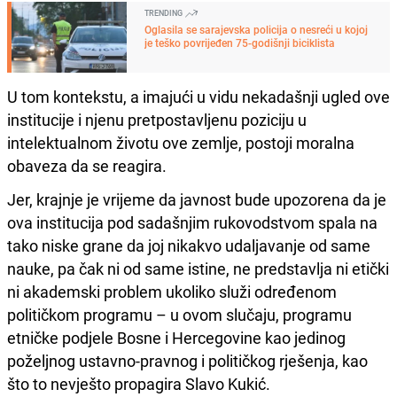
TRENDING
Oglasila se sarajevska policija o nesreći u kojoj
je teško povrijeđen 75-godišnji biciklista
U tom kontekstu, a imajući u vidu nekadašnji ugled ove
institucije i njenu pretpostavljenu poziciju u
intelektualnom životu ove zemlje, postoji moralna
obaveza da se reagira.
Jer, krajnje je vrijeme da javnost bude upozorena da je
ova institucija pod sadašnjim rukovodstvom spala na
tako niske grane da joj nikakvo udaljavanje od same
nauke, pa čak ni od same istine, ne predstavlja ni etički
ni akademski problem ukoliko služi određenom
političkom programu – u ovom slučaju, programu
etničke podjele Bosne i Hercegovine kao jedinog
poželjnog ustavno-pravnog i političkog rješenja, kao
što to nevješto propagira Slavo Kukić.