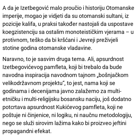
A da je Izetbegović malo proučio i historiju Otomanske
imperije, mogao je vidjeti da su otomanski sultani, iz
pozicije kalifa, u praksi također nastojali da uspostave
koegzistenciju sa ostalim monoteističkim vjerama – u
protivnom, teško da bi kršćani i Jevreji preživjeli
stotine godina otomanske vladavine.
Naravno, to je sasvim druga tema. Ali, apsurdnost
Izetbegovićevog pamfleta, koji bi trebalo da bude
navodna inspiracija navodnom tajnom „bošnjačkom
velikodržavnom projektu“, to jest, nama koji se
godinama i decenijama javno zalažemo za multi-
etničku i multi-religijsku bosansku naciju, još dodatno
potcrtava apsurdnost Kukićevog pamfleta, koji ne
poštuje ni činjenice, ni logiku, ni naučnu metodologiju,
nego se služi sirovim lažima kako bi proizveo jeftini
propagandni efekat.