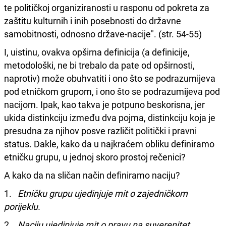
te političkoj organiziranosti u rasponu od pokreta za
zaštitu kulturnih i inih posebnosti do državne
samobitnosti, odnosno države-nacije". (str. 54-55)
I, uistinu, ovakva opširna definicija (a definicije,
metodološki, ne bi trebalo da pate od opširnosti,
naprotiv) može obuhvatiti i ono što se podrazumijeva
pod etničkom grupom, i ono što se podrazumijeva pod
nacijom. Ipak, kao takva je potpuno beskorisna, jer
ukida distinkciju između dva pojma, distinkciju koja je
presudna za njihov posve različit politički i pravni
status. Dakle, kako da u najkraćem obliku definiramo
etničku grupu, u jednoj skoro prostoj rečenici?
A kako da na sličan način definiramo naciju?
1.
Etničku grupu ujedinjuje mit o zajedničkom
porijeklu.
2.
Naciju ujedinjuje mit o pravu na suverenitet.