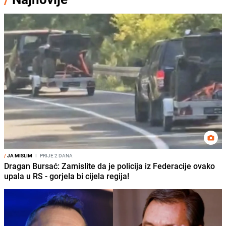
/
JA MISLIM
I
PRIJE 2 DANA
Dragan Bursać: Zamislite da je policija iz Federacije ovako
upala u RS - gorjela bi cijela regija!