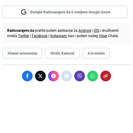
Dodajte Radiosarajevo.ba u omiljene Google izvore
Radiosarajevo.ba
pratite putem aplikacije za
Android
|
iOS
i društvenih
mreža
Twitter
|
Facebook
|
Instagram
, kao i putem našeg
Viber
Chata.
#Savez kolumnista
#Erdin Kadunić
#Ja mislim