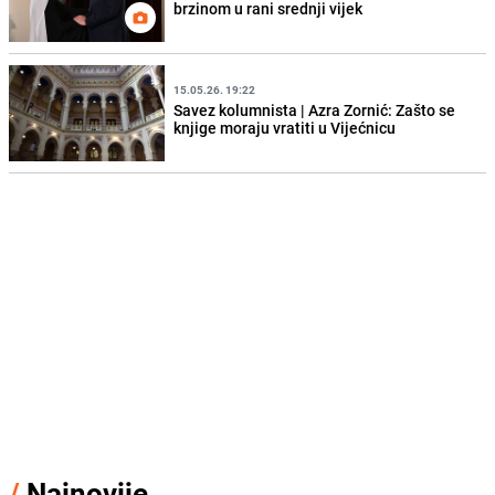
brzinom u rani srednji vijek
15.05.26. 19:22
Savez kolumnista | Azra Zornić: Zašto se
knjige moraju vratiti u Vijećnicu
/
Najnovije