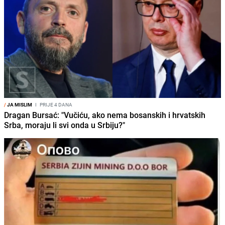
/
JA MISLIM
I
PRIJE 4 DANA
Dragan Bursać: "Vučiću, ako nema bosanskih i hrvatskih
Srba, moraju li svi onda u Srbiju?"