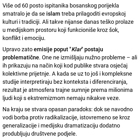
Više od 60 posto ispitanika bosanskog porijekla
smatralo je da se
islam
treba prilagoditi evropskoj
kulturi i tradiciji. Ali takve nijanse danas teško prolaze
u medijskom prostoru koji funkcioniše kroz šok,
konflikt i emociju.
Upravo zato
emisije poput "
Klar
" postaju
problematične
. One ne izmišljaju nužno probleme – ali
ih prikazuju na način koji kod publike stvara osjećaj
kolektivne prijetnje. A kada se uz to još i kompleksne
studije interpretiraju bez konteksta i diferenciranja,
rezultat je atmosfera trajne sumnje prema milionima
ljudi koji s ekstremizmom nemaju nikakve veze.
Na kraju se stvara opasan paradoks: dok se navodno
vodi borba protiv radikalizacije, istovremeno se kroz
generalizacije i medijsku dramatizaciju dodatno
produbljuju društvene podjele.