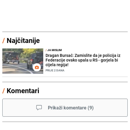
/
Najčitanije
/
JA MISLIM
Dragan Bursać: Zamislite da je policija iz
Federacije ovako upala u RS - gorjela bi
cijela regija!
PRIJE 2 DANA
/
Komentari
Prikaži komentare
(
9
)