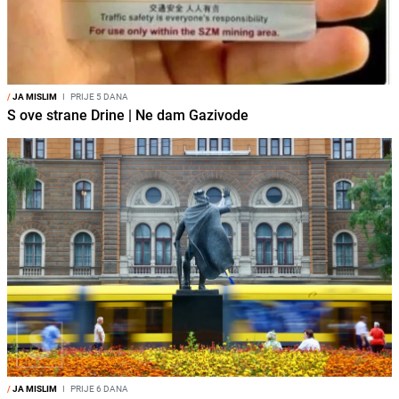
/
JA MISLIM
I
PRIJE 5 DANA
S ove strane Drine | Ne dam Gazivode
/
JA MISLIM
I
PRIJE 6 DANA