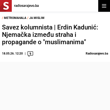
Otvor
/
METROMAHALA
/
JA MISLIM
Savez kolumnista | Erdin Kadunić:
Njemačka između straha i
propagande o "muslimanima"
18.05.26. 12:20
Radiosarajevo.ba
9