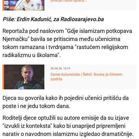
Piše: Erdin Kadunić, za Radiosarajevo.ba
Reportaža pod naslovom "Gdje islamizam potkopava
Njemačku" bavila se pritiscima među učenicima
tokom ramazana i tvrdnjama "rastućem religijskom
radikalizmu u školama".
28.04.26. 12:19
Savez kolumnista | Šehić: Bosna je ćilimom
zastrta
Djeca su govorila kako ih pojedini učenici pritišću da
poste i ne jedu tokom dana.
Roditelji djece optužili su autore emisije da su izjave
"izvukli iz konteksta" kako bi unaprijed pripremljeni
narativ o navodnom islamizmu izgledao dramatičnije.