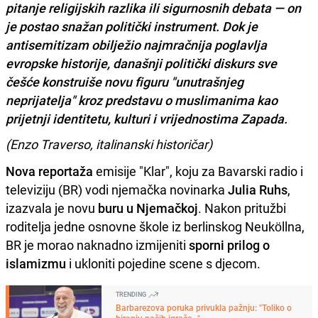
pitanje religijskih razlika ili sigurnosnih debata — on
je postao snažan politički instrument. Dok je
antisemitizam obilježio najmračnija poglavlja
evropske historije, današnji politički diskurs sve
češće konstruiše novu figuru "unutrašnjeg
neprijatelja" kroz predstavu o muslimanima kao
prijetnji identitetu, kulturi i vrijednostima Zapada.
(Enzo Traverso, italinanski historičar)
Nova reportaža
emisije "Klar", koju za Bavarski radio i
televiziju (BR) vodi njemačka novinarka
Julia Ruhs
,
izazvala je novu
buru u Njemačkoj
. Nakon pritužbi
roditelja jedne osnovne škole iz berlinskog Neuköllna,
BR je morao naknadno izmijeniti
sporni prilog o
islamizmu
i ukloniti pojedine scene s djecom.
TRENDING
Barbarezova poruka privukla pažnju: "Toliko o
biranju naših igrača..."