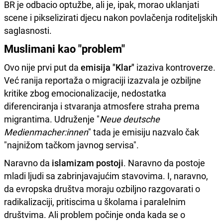
BR je odbacio optužbe, ali je, ipak, morao uklanjati
scene i pikselizirati djecu nakon povlačenja roditeljskih
saglasnosti.
Muslimani kao "problem"
Ovo nije prvi put da
emisija "Klar"
izaziva kontroverze.
Već ranija reportaža o migraciji izazvala je ozbiljne
kritike zbog emocionalizacije, nedostatka
diferenciranja i stvaranja atmosfere straha prema
migrantima. Udruženje "
Neue deutsche
Medienmacher:innen
" tada je emisiju nazvalo čak
"najnižom tačkom javnog servisa".
Naravno da
islamizam postoji
. Naravno da postoje
mladi ljudi sa zabrinjavajućim stavovima. I, naravno,
da evropska društva moraju ozbiljno razgovarati o
radikalizaciji, pritiscima u školama i paralelnim
društvima. Ali problem počinje onda kada se o