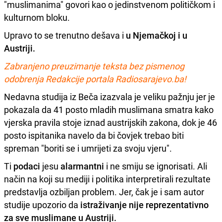
"muslimanima" govori kao o jedinstvenom političkom i
kulturnom bloku.
Upravo to se trenutno dešava i
u Njemačkoj i u
Austriji.
Zabranjeno preuzimanje teksta bez pismenog
odobrenja Redakcije portala Radiosarajevo.ba!
Nedavna studija iz Beča izazvala je veliku pažnju jer je
pokazala da 41 posto mladih muslimana smatra kako
vjerska pravila stoje iznad austrijskih zakona, dok je 46
posto ispitanika navelo da bi čovjek trebao biti
spreman "boriti se i umrijeti za svoju vjeru".
Ti
podaci
jesu
alarmantni
i ne smiju se ignorisati. Ali
način na koji su mediji i politika interpretirali rezultate
predstavlja ozbiljan problem. Jer, čak je i sam autor
studije upozorio da
istraživanje nije reprezentativno
za sve muslimane u Austriji.