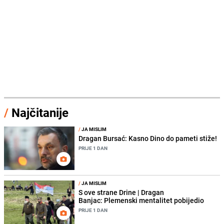
/
Najčitanije
/
JA MISLIM
Dragan Bursać: Kasno Dino do pameti stiže!
PRIJE 1 DAN
/
JA MISLIM
S ove strane Drine | Dragan
Banjac: Plemenski mentalitet pobijedio
PRIJE 1 DAN