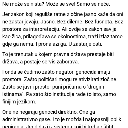
Ne može se ništa? Može se sve! Samo se neće.
Jer zakon koji reguliše ratne zločine jasno kaže da oni
ne zastarijevaju. Jasno. Bez dileme. Bez fusnota. Bez
prostora za interpretaciju. Ali ovdje se zakon savija
kao žica, prilagođava se okolnostima, traži izlaz tamo
gdje ga nema. I pronalazi ga. U zastarjelosti.
To je trenutak u kojem pravna država prestaje biti
država, a postaje servis zaborava.
I onda se čudimo zašto negatori genocida imaju
prostora. Zašto političari mogu relativizirati zločine.
Zašto se javni prostor puni pričama o "drugim
istinama". Pa zato što institucije rade to isto, samo
finijim jezikom.
One ne negiraju genocid direktno. One ga
administrativno gase. I to je možda i najopasniji oblik
negiranja. Jer dolazi iz sistema koji bi trebao štititi