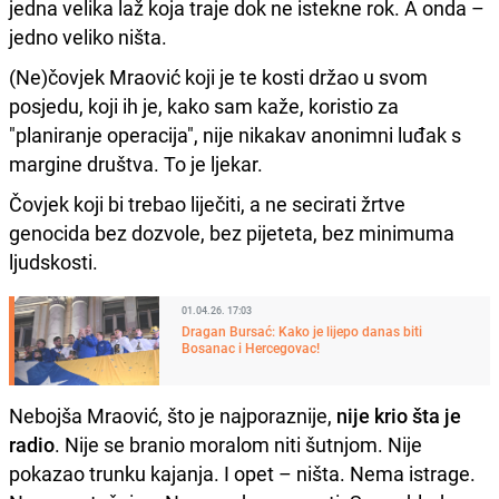
jedna velika laž koja traje dok ne istekne rok. A onda –
jedno veliko ništa.
(Ne)čovjek Mraović koji je te kosti držao u svom
posjedu, koji ih je, kako sam kaže, koristio za
"planiranje operacija", nije nikakav anonimni luđak s
margine društva. To je ljekar.
Čovjek koji bi trebao liječiti, a ne secirati žrtve
genocida bez dozvole, bez pijeteta, bez minimuma
ljudskosti.
01.04.26. 17:03
Dragan Bursać: Kako je lijepo danas biti
Bosanac i Hercegovac!
Nebojša Mraović, što je najporaznije,
nije krio šta je
radio
. Nije se branio moralom niti šutnjom. Nije
pokazao trunku kajanja. I opet – ništa. Nema istrage.