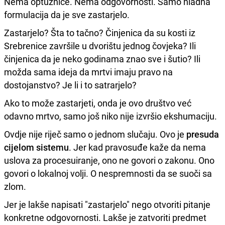
Nema optužnice. Nema odgovornosti. Samo hladna
formulacija da je sve zastarjelo.
Zastarjelo? Šta to tačno? Činjenica da su kosti iz
Srebrenice završile u dvorištu jednog čovjeka? Ili
činjenica da je neko godinama znao sve i šutio? Ili
možda sama ideja da mrtvi imaju pravo na
dostojanstvo? Je li i to satrarjelo?
Ako to može zastarjeti, onda je ovo društvo već
odavno mrtvo, samo još niko nije izvršio ekshumaciju.
Ovdje nije riječ samo o jednom slučaju. Ovo je
presuda
cijelom sistemu
. Jer kad pravosuđe kaže da nema
uslova za procesuiranje, ono ne govori o zakonu. Ono
govori o lokalnoj volji. O nespremnosti da se suoči sa
zlom.
Jer je lakše napisati "zastarjelo" nego otvoriti pitanje
konkretne odgovornosti. Lakše je zatvoriti predmet