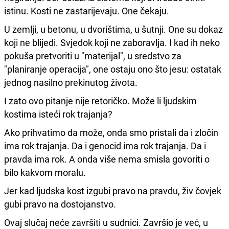
istinu. Kosti ne zastarijevaju. One čekaju.
U zemlji, u betonu, u dvorištima, u šutnji. One su dokaz
koji ne blijedi. Svjedok koji ne zaboravlja. I kad ih neko
pokuša pretvoriti u "materijal", u sredstvo za
"planiranje operacija", one ostaju ono što jesu: ostatak
jednog nasilno prekinutog života.
I zato ovo pitanje nije retoričko. Može li ljudskim
kostima isteći rok trajanja?
Ako prihvatimo da može, onda smo pristali da i zločin
ima rok trajanja. Da i genocid ima rok trajanja. Da i
pravda ima rok. A onda više nema smisla govoriti o
bilo kakvom moralu.
Jer kad ljudska kost izgubi pravo na pravdu, živ čovjek
gubi pravo na dostojanstvo.
Ovaj slučaj neće završiti u sudnici. Završio je već, u