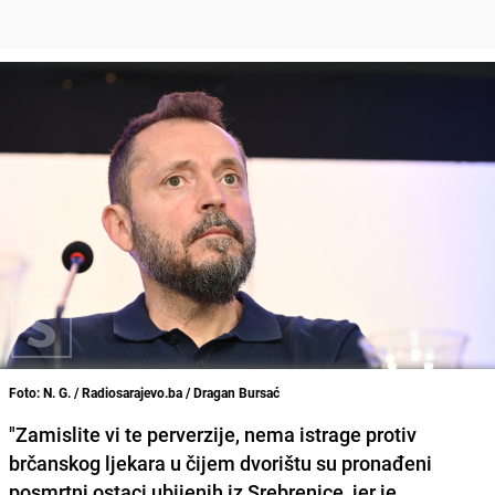
Foto: N. G. / Radiosarajevo.ba / Dragan Bursać
"Zamislite vi te perverzije, nema istrage protiv
brčanskog ljekara u čijem dvorištu su pronađeni
posmrtni ostaci ubijenih iz Srebrenice, jer je