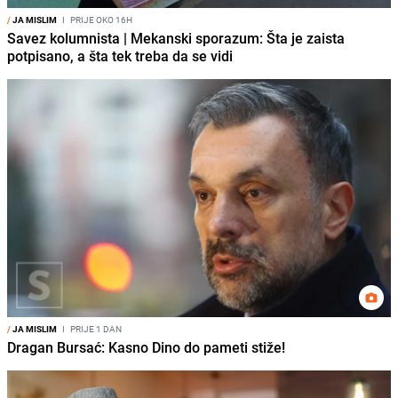
/
JA MISLIM
I
PRIJE OKO 16H
Savez kolumnista | Mekanski sporazum: Šta je zaista
potpisano, a šta tek treba da se vidi
/
JA MISLIM
I
PRIJE 1 DAN
Dragan Bursać: Kasno Dino do pameti stiže!