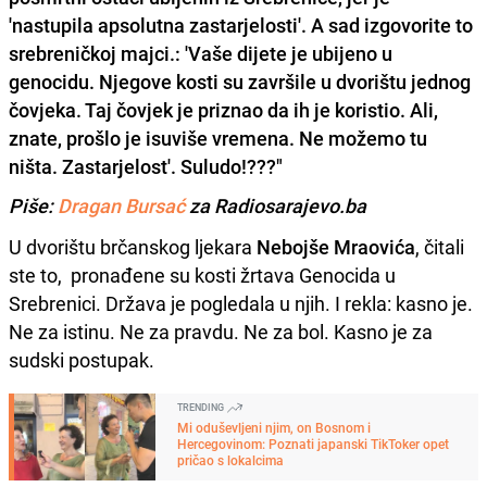
'nastupila apsolutna zastarjelosti'. A sad izgovorite to
srebreničkoj majci.: 'Vaše dijete je ubijeno u
genocidu. Njegove kosti su završile u dvorištu jednog
čovjeka. Taj čovjek je priznao da ih je koristio. Ali,
znate, prošlo je isuviše vremena. Ne možemo tu
ništa. Zastarjelost'. Suludo!???"
Piše:
Dragan Bursać
za Radiosarajevo.ba
U dvorištu brčanskog ljekara
Nebojše Mraovića
, čitali
ste to, pronađene su kosti žrtava Genocida u
Srebrenici. Država je pogledala u njih. I rekla: kasno je.
Ne za istinu. Ne za pravdu. Ne za bol. Kasno je za
sudski postupak.
TRENDING
Mi oduševljeni njim, on Bosnom i
Hercegovinom: Poznati japanski TikToker opet
pričao s lokalcima