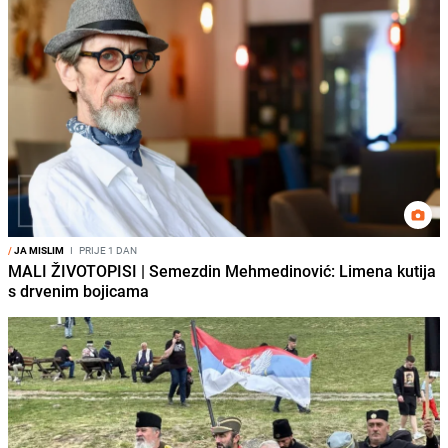
/
JA MISLIM
I
PRIJE 1 DAN
MALI ŽIVOTOPISI | Semezdin Mehmedinović: Limena kutija
s drvenim bojicama