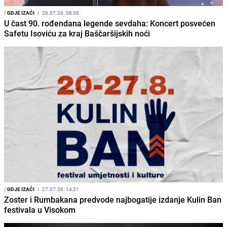
/
GDJE IZAĆI
I
28.07.26. 08:38
U čast 90. rođendana legende sevdaha: Koncert posvećen
Safetu Isoviću za kraj Baščaršijskih noći
/
GDJE IZAĆI
I
27.07.26. 14:21
Zoster i Rumbakana predvode najbogatije izdanje Kulin Ban
festivala u Visokom