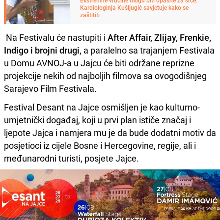
Ekstremne vrućine mogu biti opasne za srce:
Kardiologinja Kušljugić savjetuje kako se
zaštititi
Na Festivalu će nastupiti i
After Affair, Zlijay, Frenkie,
Indigo i brojni drugi
, a paralelno sa trajanjem Festivala
u Domu AVNOJ-a u Jajcu će biti održane reprizne
projekcije nekih od najboljih filmova sa ovogodišnjeg
Sarajevo Film Festivala.
Festival Desant na Jajce osmišljen je kao kulturno-
umjetnički događaj, koji u prvi plan ističe značaj i
ljepote Jajca i namjera mu je da bude dodatni motiv da
posjetioci iz cijele Bosne i Hercegovine, regije, ali i
međunarodni turisti, posjete Jajce.