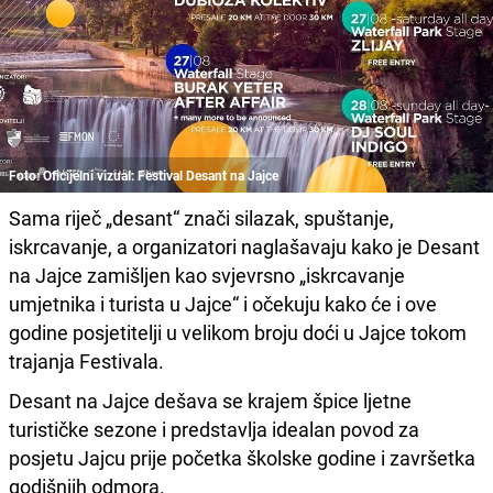
Foto: Oficijelni vizual: Festival Desant na Jajce
Sama riječ „desant“ znači silazak, spuštanje,
iskrcavanje, a organizatori naglašavaju kako je Desant
na Jajce zamišljen kao svjevrsno „iskrcavanje
umjetnika i turista u Jajce“ i očekuju kako će i ove
godine posjetitelji u velikom broju doći u Jajce tokom
trajanja Festivala.
Desant na Jajce dešava se krajem špice ljetne
turističke sezone i predstavlja idealan povod za
posjetu Jajcu prije početka školske godine i završetka
godišnjih odmora.