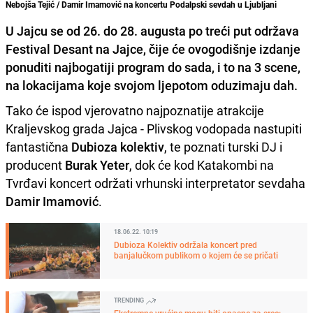
Nebojša Tejić / Damir Imamović na koncertu Podalpski sevdah u Ljubljani
U Jajcu se od 26. do 28. augusta po treći put održava
Festival Desant na Jajce, čije će ovogodišnje izdanje
ponuditi najbogatiji program do sada, i to na 3 scene,
na lokacijama koje svojom ljepotom oduzimaju dah.
Tako će ispod vjerovatno najpoznatije atrakcije
Kraljevskog grada Jajca - Plivskog vodopada nastupiti
fantastična
Dubioza kolektiv
, te poznati turski DJ i
producent
Burak Yeter
, dok će kod Katakombi na
Tvrđavi koncert održati vrhunski interpretator sevdaha
Damir Imamović
.
18.06.22. 10:19
Dubioza Kolektiv održala koncert pred
banjalučkom publikom o kojem će se pričati
TRENDING