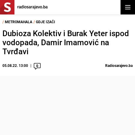
Otvor
/
METROMAHALA
/
GDJE IZAĆI
Dubioza Kolektiv i Burak Yeter ispod
vodopada, Damir Imamović na
Tvrđavi
05.08.22. 13:00
Radiosarajevo.ba
0