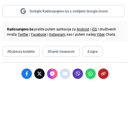
Dodajte Radiosarajevo.ba u omiljene Google izvore
Radiosarajevo.ba
pratite putem aplikacije za
Android
|
iOS
i društvenih
mreža
Twitter
|
Facebook
|
Instagram
, kao i putem našeg
Viber
Chata.
#Dubioza kolektiv
#Damir Imamović
#Jajce