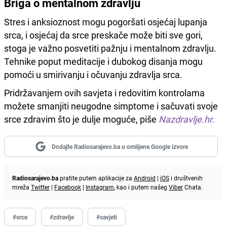
Briga o mentalnom zdravlju
Stres i anksioznost mogu pogoršati osjećaj lupanja
srca, i osjećaj da srce preskače može biti sve gori,
stoga je važno posvetiti pažnju i mentalnom zdravlju.
Tehnike poput meditacije i dubokog disanja mogu
pomoći u smirivanju i očuvanju zdravlja srca.
Pridržavanjem ovih savjeta i redovitim kontrolama
možete smanjiti neugodne simptome i sačuvati svoje
srce zdravim što je dulje moguće, piše
Nazdravlje.hr.
Dodajte Radiosarajevo.ba u omiljene Google izvore
Radiosarajevo.ba
pratite putem aplikacije za
Android
|
iOS
i društvenih
mreža
Twitter
|
Facebook
|
Instagram
, kao i putem našeg
Viber
Chata.
#srce
#zdravlje
#savjeti