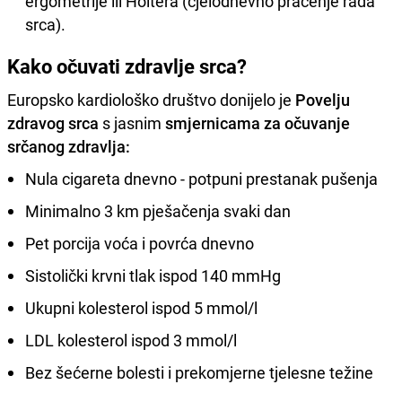
ergometrije ili Holtera (cjelodnevno praćenje rada
srca).
Kako očuvati zdravlje srca?
Europsko kardiološko društvo donijelo je
Povelju
zdravog srca
s jasnim
smjernicama za očuvanje
srčanog zdravlja:
Nula cigareta dnevno - potpuni prestanak pušenja
Minimalno 3 km pješačenja svaki dan
Pet porcija voća i povrća dnevno
Sistolički krvni tlak ispod 140 mmHg
Ukupni kolesterol ispod 5 mmol/l
LDL kolesterol ispod 3 mmol/l
Bez šećerne bolesti i prekomjerne tjelesne težine