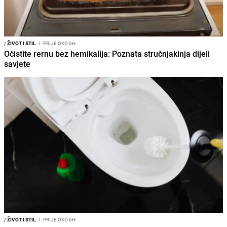
/
ŽIVOT I STIL
I
PRIJE OKO 6H
Očistite rernu bez hemikalija: Poznata stručnjakinja dijeli
savjete
/
ŽIVOT I STIL
I
PRIJE OKO 6H