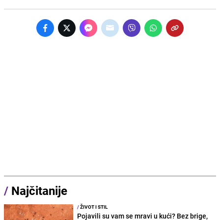
/
Najčitanije
/
ŽIVOT I STIL
Pojavili su vam se mravi u kući? Bez brige,