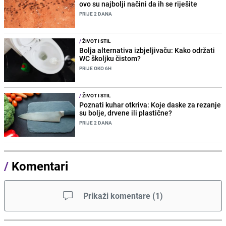
ovo su najbolji načini da ih se riješite
PRIJE 2 DANA
/
ŽIVOT I STIL
Bolja alternativa izbjeljivaču: Kako održati
WC školjku čistom?
PRIJE OKO 6H
/
ŽIVOT I STIL
Poznati kuhar otkriva: Koje daske za rezanje
su bolje, drvene ili plastične?
PRIJE 2 DANA
/
Komentari
Prikaži komentare
(
1
)