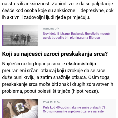
na stres ili anksioznost. Zanimljivo je da su palpitacije
češće kod osoba koje su anksiozne ili depresivne, dok
ih aktivni i zadovoljni ljudi rjeđe primjećuju.
TRENDING
Novi detalji istrage: Ruske službe otkrile moguć
uzrok tragedije bh. planinara na Elbrusu
Koji su najčešći uzroci preskakanja srca?
Najčešći razlog lupanja srca je
ekstrasistolija
-
preuranjeni srčani otkucaj koji uzrokuje da se srce
duže puni krvlju, a zatim snažnije otkuca. Osim toga,
preskakanje srca može biti znak i drugih zdravstvenih
problema, poput bolesti štitnjače (hipotireoza).
27.04.25. 21:06
Puls kod 40-godišnjaka ne smije prelaziti 78:
Ovo su normalne vrijednosti za sve uzraste