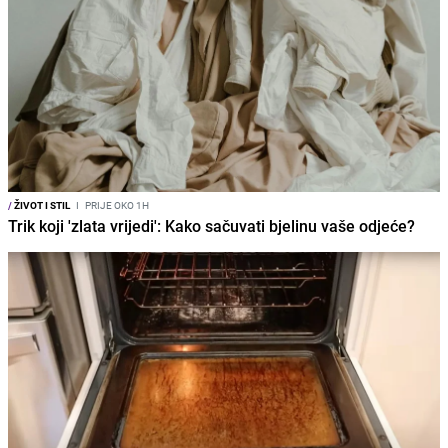
/
ŽIVOT I STIL
I
PRIJE OKO 1H
Trik koji 'zlata vrijedi': Kako sačuvati bjelinu vaše odjeće?