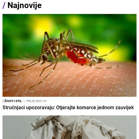
/
Najnovije
/
ŽIVOT I STIL
I
PRIJE OKO 1H
Stručnjaci upozoravaju: Otjerajte komarce jednom zauvijek