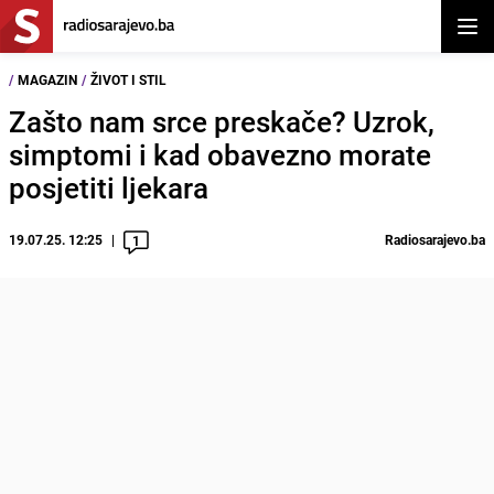
Otvor
/
MAGAZIN
/
ŽIVOT I STIL
Zašto nam srce preskače? Uzrok,
simptomi i kad obavezno morate
posjetiti ljekara
19.07.25. 12:25
Radiosarajevo.ba
1