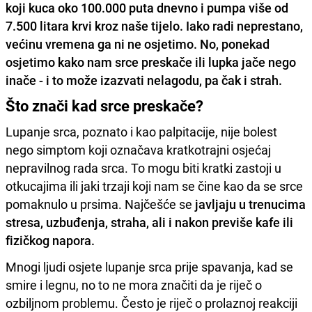
koji kuca oko 100.000 puta dnevno i pumpa više od
7.500 litara krvi kroz naše tijelo. Iako radi neprestano,
većinu vremena ga ni ne osjetimo. No, ponekad
osjetimo kako nam srce preskače ili lupka jače nego
inače - i to može izazvati nelagodu, pa čak i strah.
Što znači kad srce preskače?
Lupanje srca, poznato i kao palpitacije, nije bolest
nego simptom koji označava kratkotrajni osjećaj
nepravilnog rada srca. To mogu biti kratki zastoji u
otkucajima ili jaki trzaji koji nam se čine kao da se srce
pomaknulo u prsima. Najčešće se
javljaju u trenucima
stresa, uzbuđenja, straha, ali i nakon previše kafe ili
fizičkog napora.
Mnogi ljudi osjete lupanje srca prije spavanja, kad se
smire i legnu, no to ne mora značiti da je riječ o
ozbiljnom problemu. Često je riječ o prolaznoj reakciji