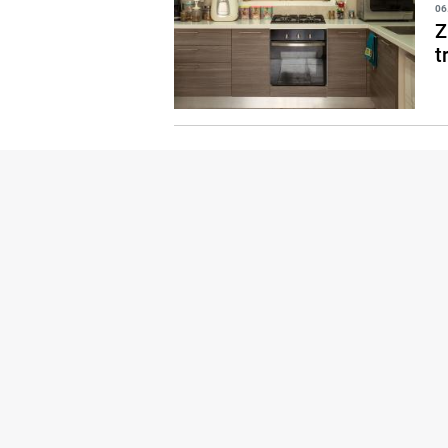
06
Z
t