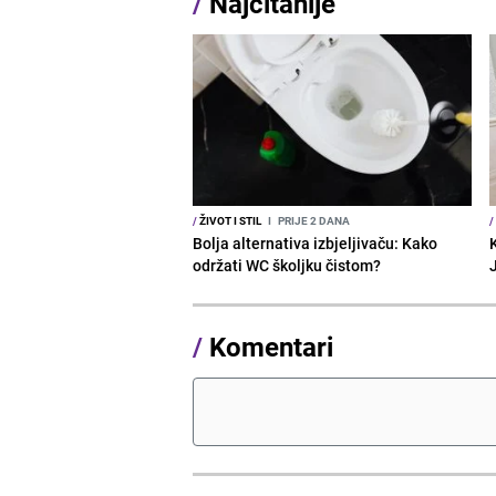
/
Najčitanije
/
ŽIVOT I STIL
I
PRIJE 2 DANA
/
Bolja alternativa izbjeljivaču: Kako
održati WC školjku čistom?
/
Komentari