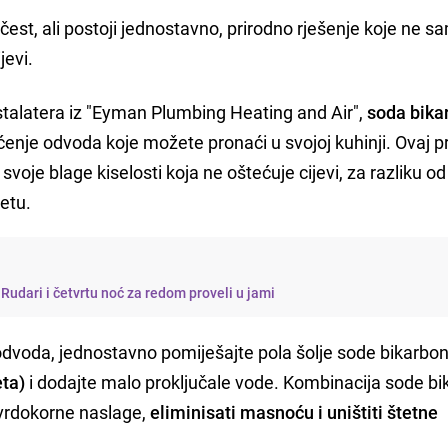
est, ali postoji jednostavno, prirodno rješenje koje ne s
jevi.
stalatera iz "Eyman Plumbing Heating and Air",
soda bika
ćenje odvoda koje možete pronaći u svojoj kuhinji. Ovaj pr
voje blage kiselosti koja ne oštećuje cijevi, za razliku od
etu.
 Rudari i četvrtu noć za redom proveli u jami
odvoda, jednostavno pomiješajte pola šolje sode bikarbo
eta)
i dodajte malo proključale vode. Kombinacija sode b
 tvrdokorne naslage,
eliminisati masnoću i uništiti štetne