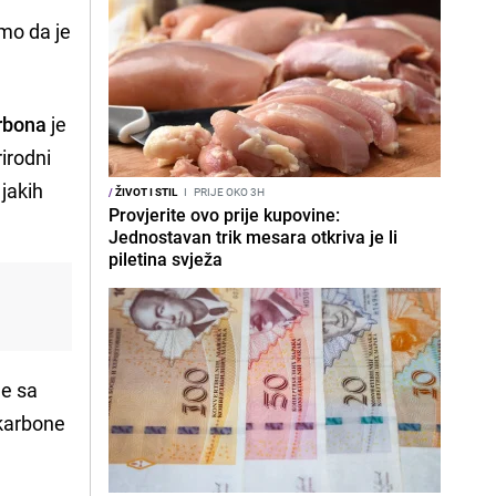
amo da je
rbona
je
irodni
 jakih
/
ŽIVOT I STIL
I
PRIJE OKO 3H
Provjerite ovo prije kupovine:
Jednostavan trik mesara otkriva je li
piletina svježa
ne sa
ikarbone