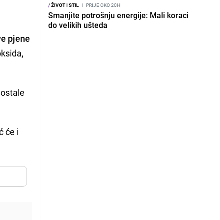
/
ŽIVOT I STIL
I
PRIJE OKO 20H
Smanjite potrošnju energije: Mali koraci
do velikih ušteda
ve pjene
oksida,
eostale
 će i