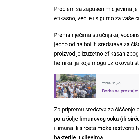
Problem sa zapušenim cijevima je č
efikasno, već je i sigurno za vaše ci
Prema riječima stručnjaka, vodoin
jedno od najboljih sredstava za čiš
proizvod je izuzetno efikasan zbog s
hemikalija koje mogu uzrokovati št
TRENDING
Borba ne prestaje:
Za pripremu sredstva za čišćenje 
pola šolje limunovog soka (ili sirć
i limuna ili sirćeta može rastvoriti
bakterije u cijevima
.