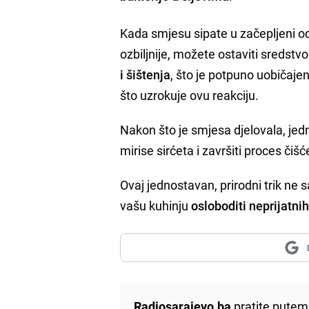
Kada smjesu sipate u začepljeni od
ozbiljnije, možete ostaviti sredst
i šištenja
, što je potpuno uobičaje
što uzrokuje ovu reakciju.
Nakon što je smjesa djelovala, jed
mirise sirćeta i završiti proces čišć
Ovaj jednostavan, prirodni trik ne 
vašu kuhinju
osloboditi neprijatni
Radiosarajevo.ba
pratite putem 