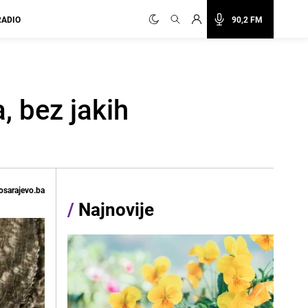
RADIO
90,2 FM
, bez jakih
osarajevo.ba
/
Najnovije