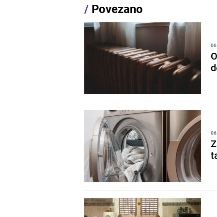
/
Povezano
06
O
d
06
Z
t