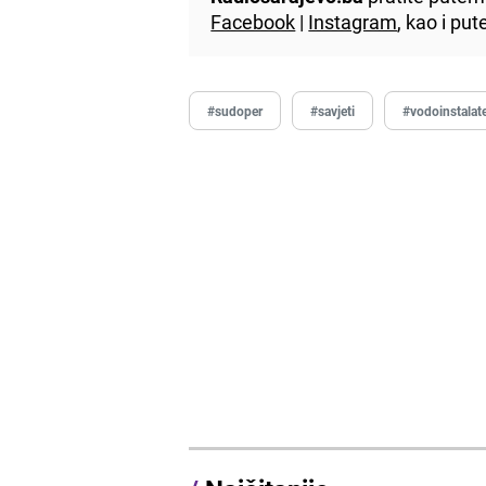
Facebook
|
Instagram
, kao i p
#sudoper
#savjeti
#vodoinstalat