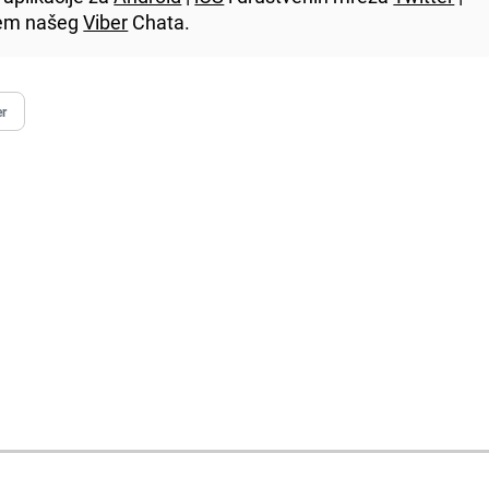
utem našeg
Viber
Chata.
er