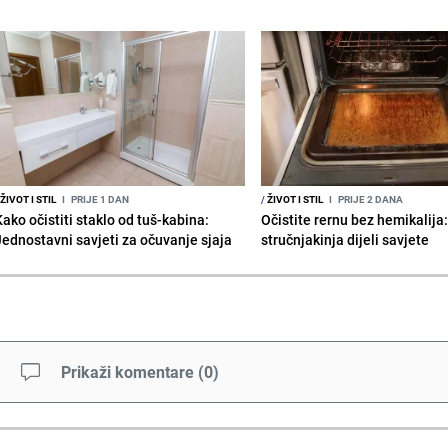
ŽIVOT I STIL
I
PRIJE 1 DAN
/
ŽIVOT I STIL
I
PRIJE 2 DANA
Kako očistiti staklo od tuš-kabina:
Očistite rernu bez hemikalija
Jednostavni savjeti za očuvanje sjaja
stručnjakinja dijeli savjete
Prikaži komentare
(
0
)