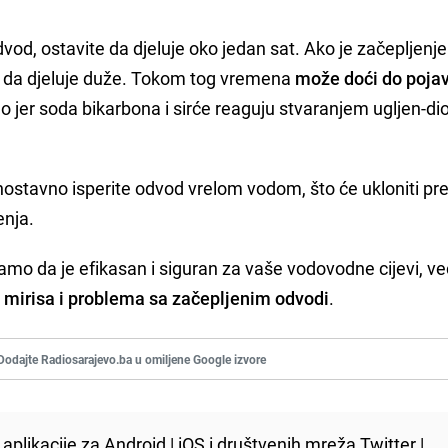
vod, ostavite da djeluje oko jedan sat. Ako je začepljenje
vo da djeluje duže. Tokom tog vremena
može doći do poja
no jer soda bikarbona i sirće reaguju stvaranjem ugljen-di
nostavno isperite odvod vrelom vodom, što će ukloniti pr
enja.
samo da je efikasan i siguran za vaše vodovodne cijevi, već
h mirisa i problema sa začepljenim odvodi
.
Dodajte Radiosarajevo.ba u omiljene Google izvore
aplikacije za
Android
|
iOS
i društvenih mreža
Twitter
|