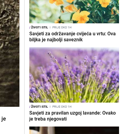
/
ŽIVOT I STIL
I
PRIJE OKO 1H
Savjeti za održavanje cvijeća u vrtu: Ova
biljka je najbolji saveznik
/
ŽIVOT I STIL
I
PRIJE OKO 1H
Savjeti za pravilan uzgoj lavande: Ovako
 je
je treba njegovati