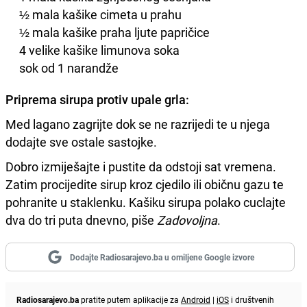
½ mala kašike cimeta u prahu
½ mala kašike praha ljute papričice
4 velike kašike limunova soka
sok od 1 narandže
Priprema sirupa protiv upale grla:
Med lagano zagrijte dok se ne razrijedi te u njega
dodajte sve ostale sastojke.
Dobro izmiješajte i pustite da odstoji sat vremena.
Zatim procijedite sirup kroz cjedilo ili običnu gazu te
pohranite u staklenku. Kašiku sirupa polako cuclajte
dva do tri puta dnevno, piše
Zadovoljna
.
Dodajte Radiosarajevo.ba u omiljene Google izvore
Radiosarajevo.ba
pratite putem aplikacije za
Android
|
iOS
i društvenih