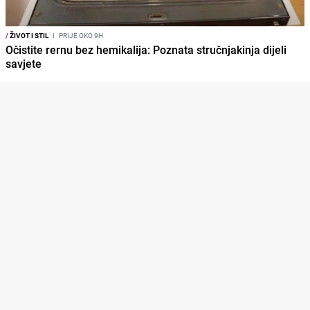
/
ŽIVOT I STIL
I
PRIJE OKO 9H
Očistite rernu bez hemikalija: Poznata stručnjakinja dijeli
savjete