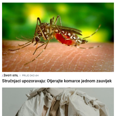
/
ŽIVOT I STIL
I
PRIJE OKO 4H
Stručnjaci upozoravaju: Otjerajte komarce jednom zauvijek