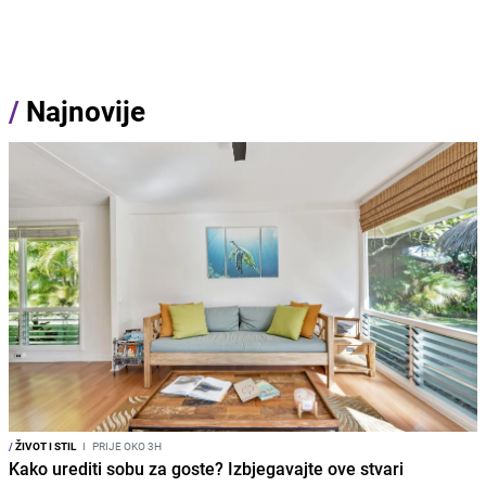
/
Najnovije
/
ŽIVOT I STIL
I
PRIJE OKO 3H
Kako urediti sobu za goste? Izbjegavajte ove stvari