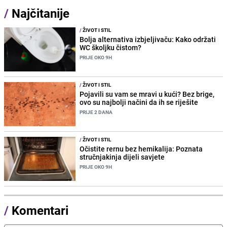
/
Najčitanije
/
ŽIVOT I STIL
Bolja alternativa izbjeljivaču: Kako održati
WC školjku čistom?
PRIJE OKO 9H
/
ŽIVOT I STIL
Pojavili su vam se mravi u kući? Bez brige,
ovo su najbolji načini da ih se riješite
PRIJE 2 DANA
/
ŽIVOT I STIL
Očistite rernu bez hemikalija: Poznata
stručnjakinja dijeli savjete
PRIJE OKO 9H
/
Komentari