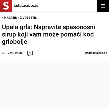
Otvor
/
MAGAZIN
/
ŽIVOT I STIL
Upala grla: Napravite spasonosni
sirup koji vam može pomaći kod
grlobolje
30.12.23. 21:38
Radiosarajevo.ba
1