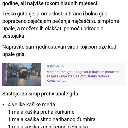
godine, ali najviše tokom hladnih mjeseci.
Teško gutanje, promuklost, iritirano i bolno grlo
popraćeno osjećajem pečenja najčešći su simptomi
upale, a možete ih olakšati pomoću prirodnih
sastojaka.
Napravite sami jednostavan sirup koji pomaže kod
upale grla.
TRENDING
Mostar: Postignut dogovor o daljnjim koracima
za rješavanje statusa otpuštenih radnika
Komunalnog
Sastojci za sirup protiv upale grla:
4 velike kašike meda
1 mala kašika praha kurkume
1 mala kašika sitno naribanog đumbira
1 mala kašika zgnječenog češnjaka