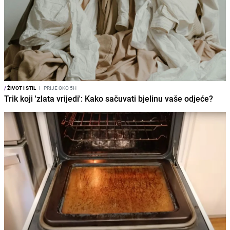
/
ŽIVOT I STIL
I
PRIJE OKO 5H
Trik koji 'zlata vrijedi': Kako sačuvati bjelinu vaše odjeće?