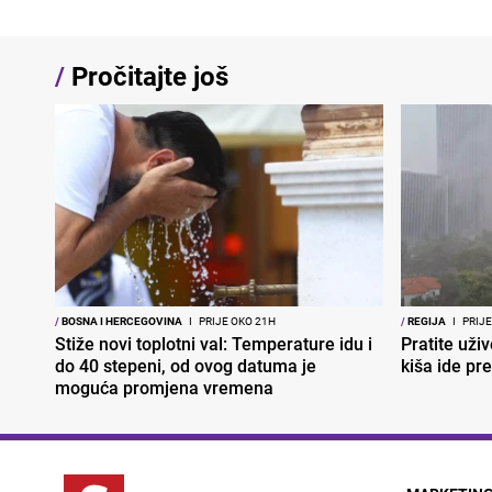
/
Pročitajte još
/
BOSNA I HERCEGOVINA
I
PRIJE OKO 21H
/
REGIJA
I
PRIJE
Stiže novi toplotni val: Temperature idu i
Pratite uživ
do 40 stepeni, od ovog datuma je
kiša ide pr
moguća promjena vremena