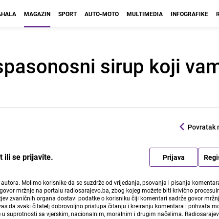
HALA
MAGAZIN
SPORT
AUTO-MOTO
MULTIMEDIA
INFOGRAFIKE
 spasonosni sirup koji v
Povratak 
li se prijavite.
Prijava
Regi
i autora. Molimo korisnike da se suzdrže od vrijeđanja, psovanja i pisanja komentara
govor mržnje na portalu radiosarajevo.ba, zbog kojeg možete biti krivično procesuir
ev zvaničnih organa dostavi podatke o korisniku čiji komentari sadrže govor mržnj
vas da svaki čitatelj dobrovoljno pristupa čitanju i kreiranju komentara i prihvata 
e u suprotnosti sa vjerskim, nacionalnim, moralnim i drugim načelima. Radiosaraje