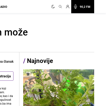
RADIO
90,2 FM
am može
/
Najnovije
na članak
stracija
 koji
ani.
e, kao i da
mogućnost
vo.ba ima