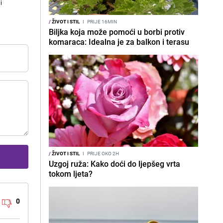
i
/
ŽIVOT I STIL
I
PRIJE 16MIN
Biljka koja može pomoći u borbi protiv
komaraca: Idealna je za balkon i terasu
/
ŽIVOT I STIL
I
PRIJE OKO 2H
Uzgoj ruža: Kako doći do ljepšeg vrta
tokom ljeta?
0