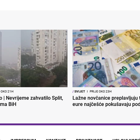
 OKO 21H
/
SVIJET
I
PRIJE OKO 23H
o | Nevrijeme zahvatilo Split,
Lažne novčanice preplavljuju t
ema BiH
eure najčešće pokušavaju podv