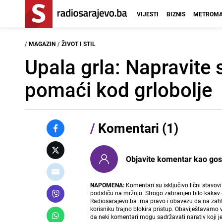
VIJESTI
BIZNIS
METROMA
/
MAGAZIN
/
ŽIVOT I STIL
Upala grla: Napravite
pomaći kod grlobolje
/
Komentari (1)
Objavite komentar kao gost i
NAPOMENA:
Komentari su isključivo lični stavov
podstiču na mržnju. Strogo zabranjen bilo kakav 
Radiosarajevo.ba ima pravo i obavezu da na zahtj
korisniku trajno blokira pristup. Obaviještavamo 
da neki komentari mogu sadržavati narativ koji j