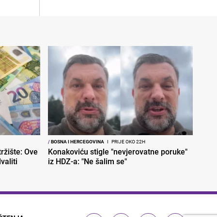
/
BOSNA I HERCEGOVINA
I
PRIJE OKO 22H
ržište: Ove
Konakoviću stigle "nevjerovatne poruke"
aliti
iz HDZ-a: "Ne šalim se"