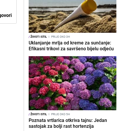
ovori
/
ŽIVOT I STIL
I
PRIJE OKO 3H
Uklanjanje mrlja od kreme za sunčanje:
Efikasni trikovi za savršeno bijelu odjeću
/
ŽIVOT I STIL
I
PRIJE OKO 5H
Poznata vrtlarica otkriva tajnu: Jedan
sastojak za bolji rast hortenzija