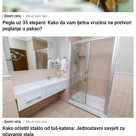
/
ŽIVOT I STIL
I
PRIJE OKO 18H
Pegla uz 35 stepeni: Kako da vam ljetna vrućina ne pretvori
peglanje u pakao?
/
ŽIVOT I STIL
I
PRIJE OKO 20H
Kako očistiti staklo od tuš-kabina: Jednostavni savjeti za
očuvanje sjaja