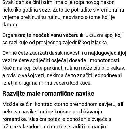
Svaki dan se čini istim i malo je toga novog nakon
nekoliko godina veze. Zato se potrudite s vremena na
vrijeme prekinuti tu rutinu, neovisno o tome koji je
datum.
Organizirajte
neočekivanu večeru
ili luksuzni spoj koji
se razlikuje od prosječnog zajedničkog izlaska.
Ovime ćete zadržati dašak novosti i u
najdugovječnijoj
vezi te ćete spriječiti osjećaj dosade i monotonosti
.
Način na koji ćete prekinuti rutinu može biti bilo kakav,
a ovisi o vašoj vezi, nekima će to značiti
jednodnevni
izlet
, a drugima mirnu večeru kod kuće.
Razvijte male romantične navike
Možda se čini kontradiktorno prethodnom savjetu, ali
neke su navike i
rutine korisne u održavanju
romantike
. Klasični potez je donošenje cvijeća s
tržnice vikendom, no može se raditi i o manjim