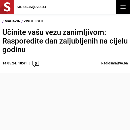
Otvor
/
MAGAZIN
/
ŽIVOT I STIL
Učinite vašu vezu zanimljivom:
Rasporedite dan zaljubljenih na cijelu
godinu
14.05.24. 18:41
Radiosarajevo.ba
0