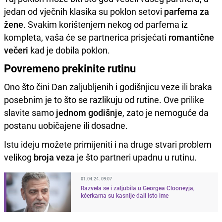
jedan od vječnih klasika su poklon setovi
parfema za
žene
. Svakim korištenjem nekog od parfema iz
kompleta, vaša će se partnerica prisjećati
romantične
večeri
kad je dobila poklon.
Povremeno prekinite rutinu
Ono što čini Dan zaljubljenih i godišnjicu veze ili braka
posebnim je to što se razlikuju od rutine. Ove prilike
slavite samo
jednom godišnje
, zato je nemoguće da
postanu uobičajene ili dosadne.
Istu ideju možete primijeniti i na druge stvari problem
velikog
broja veza
je što partneri upadnu u rutinu.
01.04.24. 09:07
Razvela se i zaljubila u Georgea Clooneyja,
kćerkama su kasnije dali isto ime