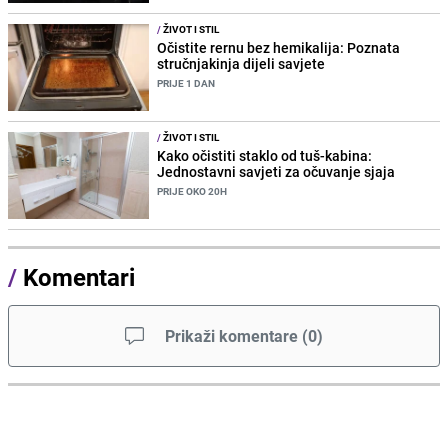
/
ŽIVOT I STIL
Očistite rernu bez hemikalija: Poznata
stručnjakinja dijeli savjete
PRIJE 1 DAN
/
ŽIVOT I STIL
Kako očistiti staklo od tuš-kabina:
Jednostavni savjeti za očuvanje sjaja
PRIJE OKO 20H
/
Komentari
Prikaži komentare
(
0
)