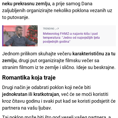
neku prekrasnu zemlju
, a prije samog Dana
zaljubljenih organizirajte nekoliko poklona vezanih uz
to putovanje.
TRENDING
Meteorolog FHMZ-a najavio kišu i pad
temperatura: "Jedno od najsvježijih ljeta
posljednjih godina"
Jednom prilikom skuhajte večeru
karakterističnu za tu
zemlju
, drugi put organizirajte filmsku večer sa
stranim filmom iz te zemlje i slično. Ideje su beskrajne.
Romantika koja traje
Drugi način je odabrati poklon koji neće biti
jednokratan ili kratkotrajan
, već će se moći koristiti
kroz čitavu godinu i svaki put kad se koristi podsjetit će
partnera na vašu ljubav.
Taj poklon može biti što god veseli vašeg partnera, a