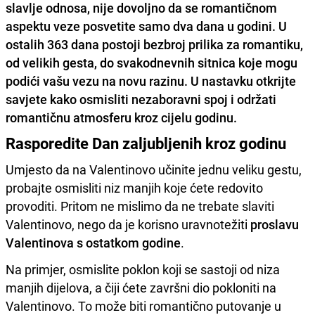
slavlje odnosa, nije dovoljno da se romantičnom
aspektu veze posvetite samo dva dana u godini. U
ostalih 363 dana postoji bezbroj prilika za romantiku,
od velikih gesta, do svakodnevnih sitnica koje mogu
podići vašu vezu na novu razinu. U nastavku otkrijte
savjete kako osmisliti nezaboravni spoj i održati
romantičnu atmosferu kroz cijelu godinu.
Rasporedite Dan zaljubljenih kroz godinu
Umjesto da na Valentinovo učinite jednu veliku gestu,
probajte osmisliti niz manjih koje ćete redovito
provoditi. Pritom ne mislimo da ne trebate slaviti
Valentinovo, nego da je korisno uravnotežiti
proslavu
Valentinova s ostatkom godine
.
Na primjer, osmislite poklon koji se sastoji od niza
manjih dijelova, a čiji ćete završni dio pokloniti na
Valentinovo. To može biti romantično putovanje u