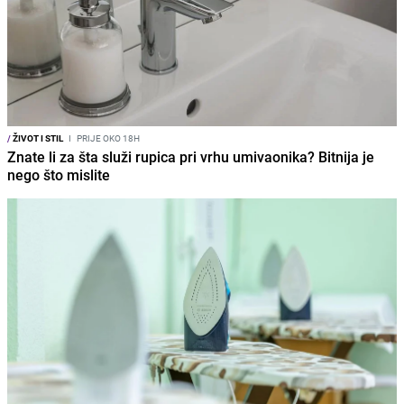
/
ŽIVOT I STIL
I
PRIJE OKO 18H
Znate li za šta služi rupica pri vrhu umivaonika? Bitnija je
nego što mislite