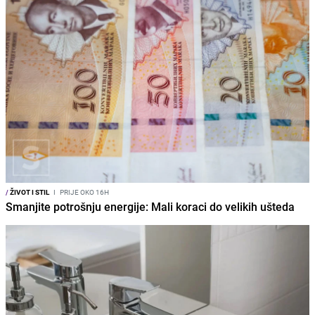
/
ŽIVOT I STIL
I
PRIJE OKO 16H
Smanjite potrošnju energije: Mali koraci do velikih ušteda