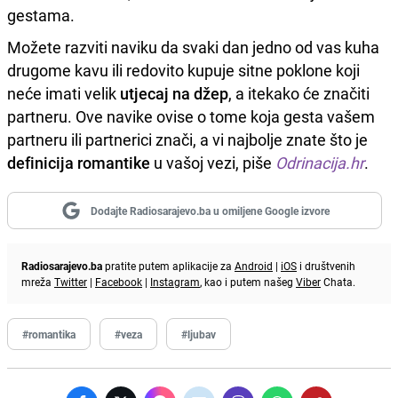
gestama.
Možete razviti naviku da svaki dan jedno od vas kuha
drugome kavu ili redovito kupuje sitne poklone koji
neće imati velik
utjecaj na džep
, a itekako će značiti
partneru. Ove navike ovise o tome koja gesta vašem
partneru ili partnerici znači, a vi najbolje znate što je
definicija romantike
u vašoj vezi, piše
Odrinacija.hr
.
Dodajte Radiosarajevo.ba u omiljene Google izvore
Radiosarajevo.ba
pratite putem aplikacije za
Android
|
iOS
i društvenih
mreža
Twitter
|
Facebook
|
Instagram
, kao i putem našeg
Viber
Chata.
#romantika
#veza
#ljubav