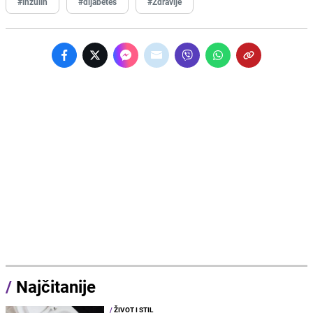
#inzulin
#dijabetes
#Zdravlje
/
Najčitanije
/
ŽIVOT I STIL