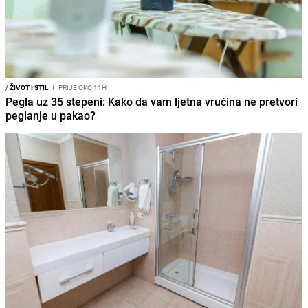
/
ŽIVOT I STIL
I
PRIJE OKO 11H
Pegla uz 35 stepeni: Kako da vam ljetna vrućina ne pretvori
peglanje u pakao?