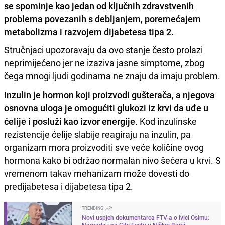
se spominje kao jedan od ključnih zdravstvenih
problema povezanih s debljanjem, poremećajem
metabolizma i razvojem dijabetesa tipa 2.
Stručnjaci upozoravaju da ovo stanje često prolazi
neprimijećeno jer ne izaziva jasne simptome, zbog
čega mnogi ljudi godinama ne znaju da imaju problem.
Inzulin je hormon koji proizvodi gušterača
,
a njegova
osnovna uloga je omogućiti glukozi iz krvi da uđe u
ćelije i posluži kao izvor energije
. Kod inzulinske
rezistencije ćelije slabije reagiraju na inzulin, pa
organizam mora proizvoditi sve veće količine ovog
hormona kako bi održao normalan nivo šećera u krvi. S
vremenom takav mehanizam može dovesti do
predijabetesa i dijabetesa tipa 2.
TRENDING
Novi uspjeh dokumentarca FTV-a o Ivici Osimu:
Nagrada i na City Festu u Niškoj Banji