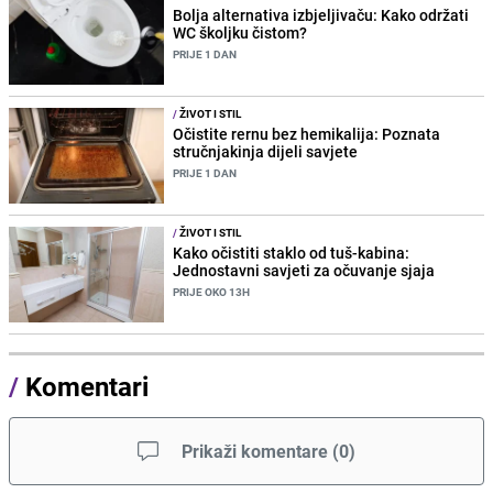
Bolja alternativa izbjeljivaču: Kako održati
WC školjku čistom?
PRIJE 1 DAN
/
ŽIVOT I STIL
Očistite rernu bez hemikalija: Poznata
stručnjakinja dijeli savjete
PRIJE 1 DAN
/
ŽIVOT I STIL
Kako očistiti staklo od tuš-kabina:
Jednostavni savjeti za očuvanje sjaja
PRIJE OKO 13H
/
Komentari
Prikaži komentare
(
0
)