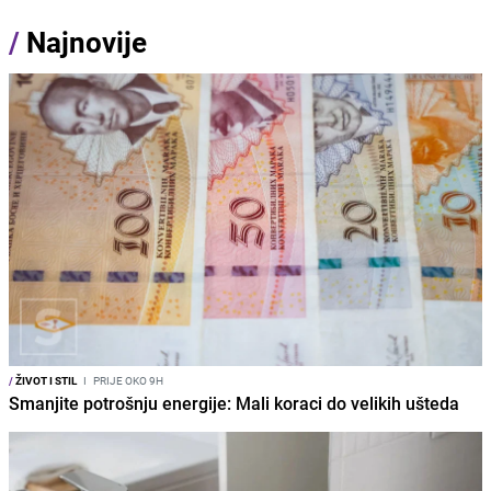
/
Najnovije
/
ŽIVOT I STIL
I
PRIJE OKO 9H
Smanjite potrošnju energije: Mali koraci do velikih ušteda