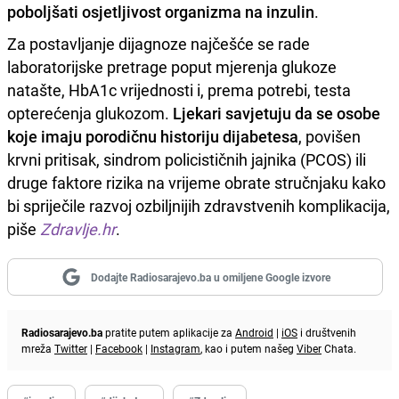
poboljšati osjetljivost organizma na inzulin
.
Za postavljanje dijagnoze najčešće se rade
laboratorijske pretrage poput mjerenja glukoze
natašte, HbA1c vrijednosti i, prema potrebi, testa
opterećenja glukozom.
Ljekari savjetuju da se osobe
koje imaju porodičnu historiju dijabetesa
, povišen
krvni pritisak, sindrom policističnih jajnika (PCOS) ili
druge faktore rizika na vrijeme obrate stručnjaku kako
bi spriječile razvoj ozbiljnijih zdravstvenih komplikacija,
piše
Zdravlje.hr
.
Dodajte Radiosarajevo.ba u omiljene Google izvore
Radiosarajevo.ba
pratite putem aplikacije za
Android
|
iOS
i društvenih
mreža
Twitter
|
Facebook
|
Instagram
, kao i putem našeg
Viber
Chata.