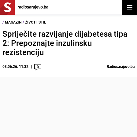
Otvor
/
MAGAZIN
/
ŽIVOT I STIL
Spriječite razvijanje dijabetesa tipa
2: Prepoznajte inzulinsku
rezistenciju
03.06.26. 11:32
Radiosarajevo.ba
0