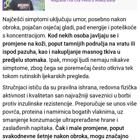
Najčešći simptomi uključuju umor, posebno nakon
obroka, pojačan osjećaj gladi, pad energije i poteškoće
s koncentracijom.
Kod nekih osoba javljaju se i
promjene na koži
,
poput tamnijih područja na vratu ili
ispod pazuha
,
kao i nakupljanje masnog tkiva u
predjelu stomaka
. Ipak, mnogi ljudi nemaju nikakve
simptome, zbog čega se poremećaj često otkriva tek
tokom rutinskih ljekarskih pregleda.
Stručnjaci ističu da su pravilna ishrana, redovna fizička
aktivnost i kvalitetan san najvažniji saveznici u borbi
protiv inzulinske rezistencije. Preporučuje se unos više
povrća, proteina i namirnica bogatih vlaknima, uz
smanjenje konzumacije ultraprerađene hrane i
zaslađenih napitaka.
Čak i male promjene
,
poput
svakodnevne šetnje nakon obroka, mogu značajno