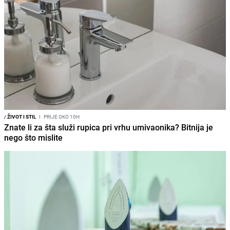
/
ŽIVOT I STIL
I
PRIJE OKO 10H
Znate li za šta služi rupica pri vrhu umivaonika? Bitnija je
nego što mislite