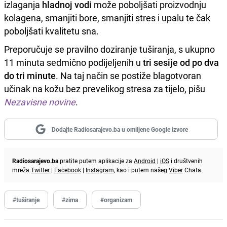
izlaganja
hladnoj vodi
može poboljšati proizvodnju
kolagena, smanjiti bore, smanjiti stres i upalu te čak
poboljšati kvalitetu sna.
Preporučuje se pravilno doziranje tuširanja, s ukupno
11 minuta sedmično podijeljenih u
tri sesije od po dva
do tri minute
. Na taj način se postiže blagotvoran
učinak na kožu bez prevelikog stresa za tijelo, pišu
Nezavisne novine
.
Dodajte Radiosarajevo.ba u omiljene Google izvore
Radiosarajevo.ba
pratite putem aplikacije za
Android
|
iOS
i društvenih
mreža
Twitter
|
Facebook
|
Instagram
, kao i putem našeg
Viber
Chata.
#tuširanje
#zima
#organizam