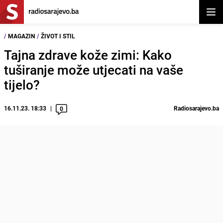
Otvor
/
MAGAZIN
/
ŽIVOT I STIL
Tajna zdrave kože zimi: Kako
tuširanje može utjecati na vaše
tijelo?
16.11.23. 18:33
Radiosarajevo.ba
0