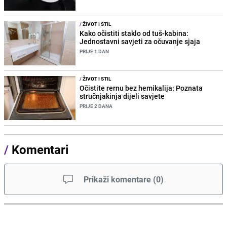
/
ŽIVOT I STIL
Kako očistiti staklo od tuš-kabina:
Jednostavni savjeti za očuvanje sjaja
PRIJE 1 DAN
/
ŽIVOT I STIL
Očistite rernu bez hemikalija: Poznata
stručnjakinja dijeli savjete
PRIJE 2 DANA
/
Komentari
Prikaži komentare
(
0
)