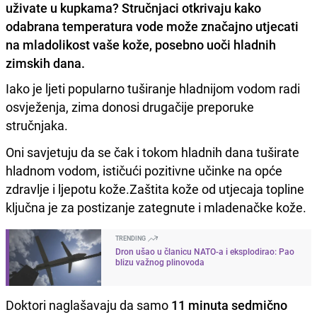
uživate u kupkama? Stručnjaci otkrivaju kako
odabrana temperatura vode može značajno utjecati
na mladolikost vaše kože, posebno uoči hladnih
zimskih dana.
Iako je ljeti popularno tuširanje hladnijom vodom radi
osvježenja, zima donosi drugačije preporuke
stručnjaka.
Oni savjetuju da se čak i tokom hladnih dana tuširate
hladnom vodom, ističući pozitivne učinke na opće
zdravlje i ljepotu kože.Zaštita kože od utjecaja topline
ključna je za postizanje zategnute i mladenačke kože.
TRENDING
Dron ušao u članicu NATO-a i eksplodirao: Pao
blizu važnog plinovoda
Doktori naglašavaju da samo
11 minuta sedmično