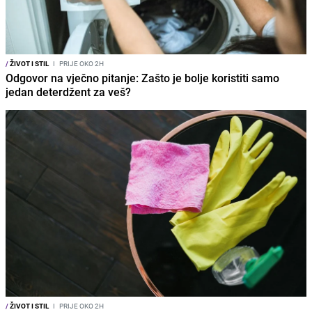
/
ŽIVOT I STIL
I
PRIJE OKO 2H
Odgovor na vječno pitanje: Zašto je bolje koristiti samo
jedan deterdžent za veš?
/
ŽIVOT I STIL
I
PRIJE OKO 2H