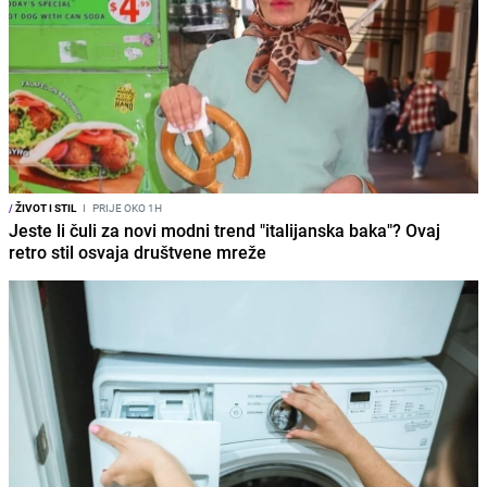
/
ŽIVOT I STIL
I
PRIJE OKO 1H
Jeste li čuli za novi modni trend "italijanska baka"? Ovaj
retro stil osvaja društvene mreže