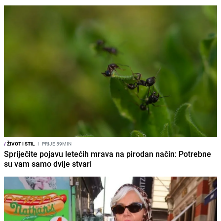
/
ŽIVOT I STIL
I
PRIJE 59MIN
Spriječite pojavu letećih mrava na pirodan način: Potrebne
su vam samo dvije stvari