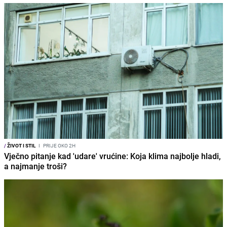
/
ŽIVOT I STIL
I
PRIJE OKO 2H
Vječno pitanje kad 'udare' vrućine: Koja klima najbolje hladi,
a najmanje troši?