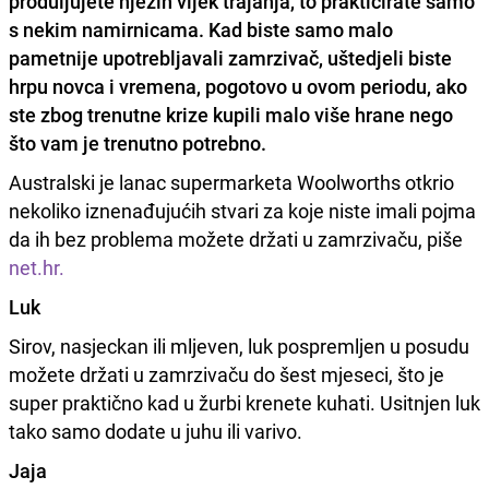
produljujete njezin vijek trajanja, to prakticirate samo
s nekim namirnicama. Kad biste samo malo
pametnije upotrebljavali zamrzivač, uštedjeli biste
hrpu novca i vremena, pogotovo u ovom periodu, ako
ste zbog trenutne krize kupili malo više hrane nego
što vam je trenutno potrebno.
Australski je lanac supermarketa Woolworths otkrio
nekoliko iznenađujućih stvari za koje niste imali pojma
da ih bez problema možete držati u zamrzivaču, piše
net.hr.
Luk
Sirov, nasjeckan ili mljeven, luk pospremljen u posudu
možete držati u zamrzivaču do šest mjeseci, što je
super praktično kad u žurbi krenete kuhati. Usitnjen luk
tako samo dodate u juhu ili varivo.
Jaja