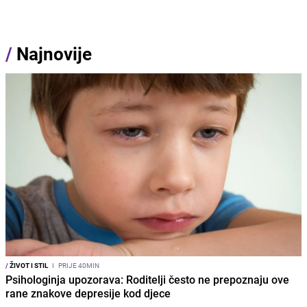
/
Najnovije
/
ŽIVOT I STIL
I
PRIJE 40MIN
Psihologinja upozorava: Roditelji često ne prepoznaju ove
rane znakove depresije kod djece