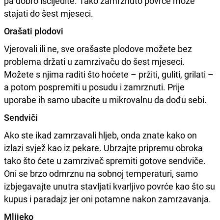
pa dobro iscijedite. Tako zamrznuto povrće može
stajati do šest mjeseci.
Orašati plodovi
Vjerovali ili ne, sve orašaste plodove možete bez
problema držati u zamrzivaču do šest mjeseci.
Možete s njima raditi što hoćete – pržiti, guliti, grilati –
a potom pospremiti u posudu i zamrznuti. Prije
uporabe ih samo ubacite u mikrovalnu da dođu sebi.
Sendviči
Ako ste ikad zamrzavali hljeb, onda znate kako on
izlazi svjež kao iz pekare. Ubrzajte pripremu obroka
tako što ćete u zamrzivač spremiti gotove sendviče.
Oni se brzo odmrznu na sobnoj temperaturi, samo
izbjegavajte unutra stavljati kvarljivo povrće kao što su
kupus i paradajz jer oni potamne nakon zamrzavanja.
Mlijeko