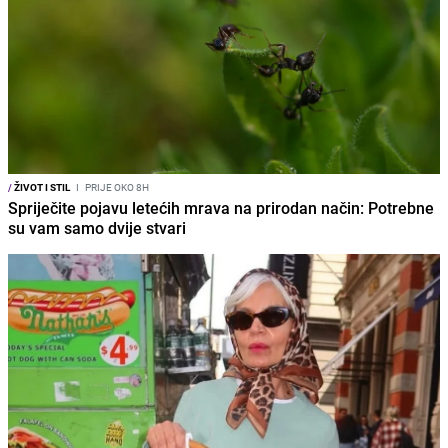
/
ŽIVOT I STIL
I
PRIJE OKO 8H
Spriječite pojavu letećih mrava na prirodan način: Potrebne
su vam samo dvije stvari