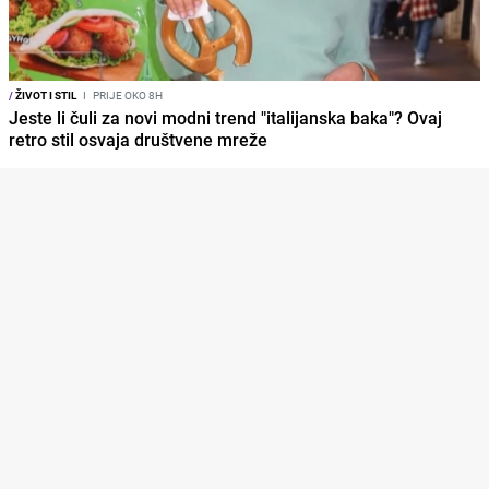
/
ŽIVOT I STIL
I
PRIJE OKO 8H
Jeste li čuli za novi modni trend "italijanska baka"? Ovaj
retro stil osvaja društvene mreže