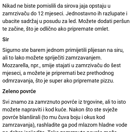
Nikad ne biste pomislili da sirova jaja opstaju u
zamrzivaču do 12 mjeseci. Jednostavno ih razlupate i
ubacite sadržaj u posudu za led. Možete dodati peršun
te začine, što je odlično ako pripremate omlet.
Sir
Sigurno ste barem jednom primijetili plijesan na siru,
ali to lako možete spriječiti zamrzavanjem.
Mozzarella, npr., smije stajati u zamrzivaču do šest
mjeseci, a možete je pripremati bez prethodnog
odmrzavanja, što je super ako pripremate pizzu.
Zeleno povrće
Svi znamo za zamrznuto povrće iz trgovine, ali to isto
možete napraviti i kod kuće. Nakon što ste svježe
povrće blanširali (to mu čuva boju i okus kod
zamrzavanja), rashladite ga pod mlazom hladne vode