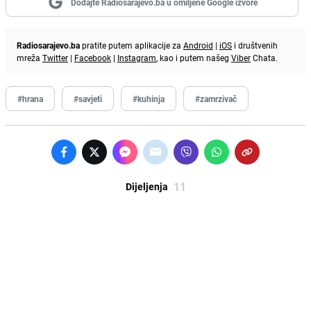
Dodajte Radiosarajevo.ba u omiljene Google izvore
Radiosarajevo.ba
pratite putem aplikacije za
Android
|
iOS
i društvenih
mreža
Twitter
|
Facebook
|
Instagram
, kao i putem našeg
Viber
Chata.
#hrana
#savjeti
#kuhinja
#zamrzivač
11
Dijeljenja