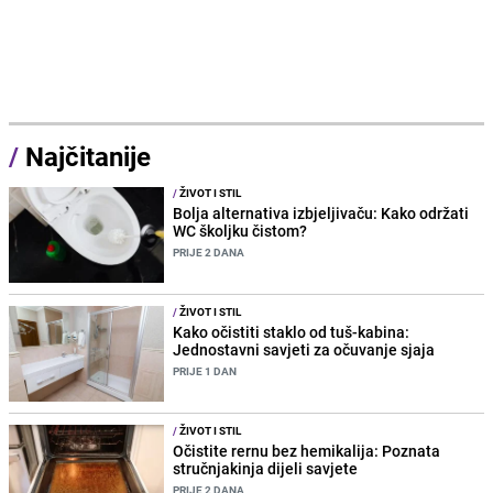
/
Najčitanije
/
ŽIVOT I STIL
Bolja alternativa izbjeljivaču: Kako održati
WC školjku čistom?
PRIJE 2 DANA
/
ŽIVOT I STIL
Kako očistiti staklo od tuš-kabina:
Jednostavni savjeti za očuvanje sjaja
PRIJE 1 DAN
/
ŽIVOT I STIL
Očistite rernu bez hemikalija: Poznata
stručnjakinja dijeli savjete
PRIJE 2 DANA