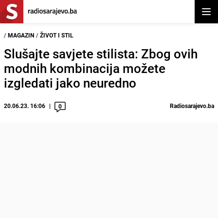
Otvor
/
MAGAZIN
/
ŽIVOT I STIL
Slušajte savjete stilista: Zbog ovih
modnih kombinacija možete
izgledati jako neuredno
20.06.23. 16:06
Radiosarajevo.ba
0