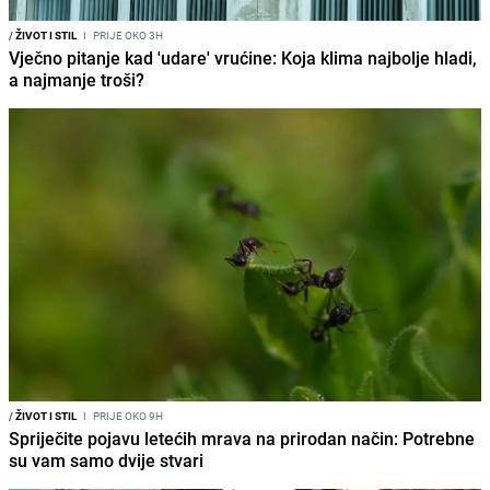
/
ŽIVOT I STIL
I
PRIJE OKO 3H
Vječno pitanje kad 'udare' vrućine: Koja klima najbolje hladi,
a najmanje troši?
/
ŽIVOT I STIL
I
PRIJE OKO 9H
Spriječite pojavu letećih mrava na prirodan način: Potrebne
su vam samo dvije stvari