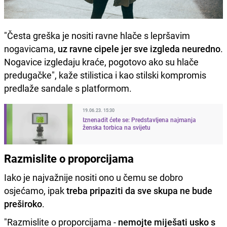
"Česta greška je nositi ravne hlače s lepršavim
nogavicama,
uz ravne cipele jer sve izgleda neuredno
.
Nogavice izgledaju kraće, pogotovo ako su hlače
predugačke", kaže stilistica i kao stilski kompromis
predlaže sandale s platformom.
19.06.23. 15:30
Iznenadit ćete se: Predstavljena najmanja
ženska torbica na svijetu
Razmislite o proporcijama
Iako je najvažnije nositi ono u čemu se dobro
osjećamo, ipak
treba pripaziti da sve skupa ne bude
preširoko
.
"Razmislite o proporcijama -
nemojte miješati usko s