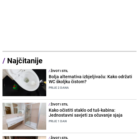
/
Najčitanije
/
ŽIVOT I STIL
Bolja alternativa izbjeljivaču: Kako održati
WC školjku čistom?
PRIJE 2 DANA
/
ŽIVOT I STIL
Kako očistiti staklo od tuš-kabina:
Jednostavni savjeti za očuvanje sjaja
PRIJE 1 DAN
/
ŽIVOT I STIL