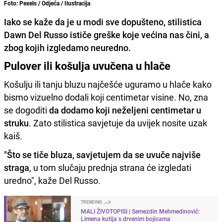
Foto: Pexels / Odjeća / Ilustracija
Iako se kaže da je u modi sve dopušteno, stilistica
Dawn Del Russo ističe greške koje većina nas čini, a
zbog kojih izgledamo neuredno.
Pulover ili košulja uvučena u hlače
Košulju ili tanju bluzu najčešće uguramo u hlače kako
bismo vizuelno dodali koji centimetar visine. No, zna
se dogoditi
da dodamo koji neželjeni centimetar u
struku
. Zato stilistica savjetuje da uvijek nosite uzak
kaiš.
"Što se tiče bluza, savjetujem da se uvuče najviše
straga
, u tom slučaju prednja strana će izgledati
uredno", kaže Del Russo.
TRENDING
MALI ŽIVOTOPISI | Semezdin Mehmedinović:
Limena kutija s drvenim bojicama