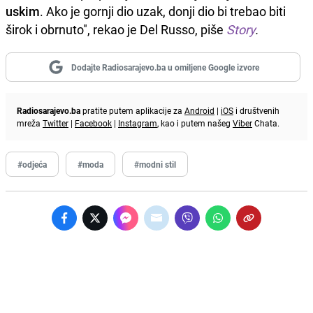
uskim
. Ako je gornji dio uzak, donji dio bi trebao biti
širok i obrnuto", rekao je Del Russo, piše
Story
.
Dodajte Radiosarajevo.ba u omiljene Google izvore
Radiosarajevo.ba
pratite putem aplikacije za
Android
|
iOS
i društvenih
mreža
Twitter
|
Facebook
|
Instagram
, kao i putem našeg
Viber
Chata.
#odjeća
#moda
#modni stil