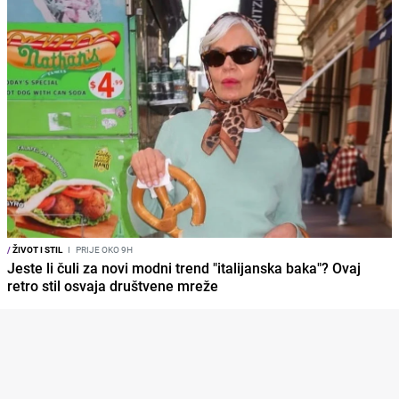
/
ŽIVOT I STIL
I
PRIJE OKO 9H
Jeste li čuli za novi modni trend "italijanska baka"? Ovaj
retro stil osvaja društvene mreže