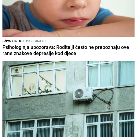
/
ŽIVOT I STIL
I
PRIJE OKO 1H
Psihologinja upozorava: Roditelji često ne prepoznaju ove
rane znakove depresije kod djece