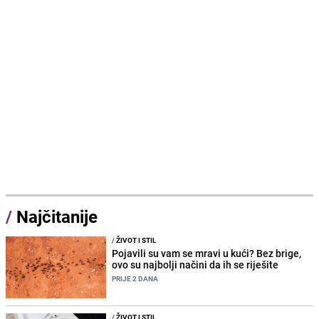
/
Najčitanije
/
ŽIVOT I STIL
Pojavili su vam se mravi u kući? Bez brige,
ovo su najbolji načini da ih se riješite
PRIJE 2 DANA
/
ŽIVOT I STIL