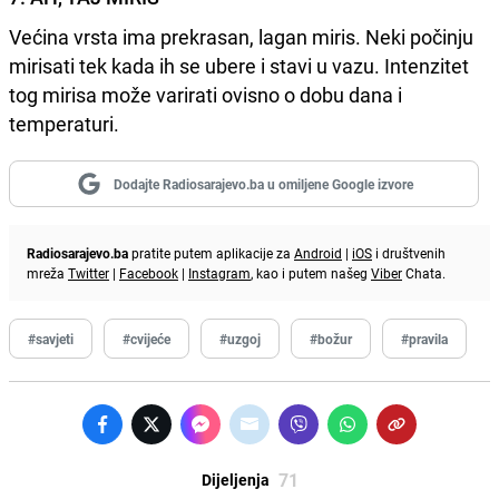
Većina vrsta ima prekrasan, lagan miris. Neki počinju
mirisati tek kada ih se ubere i stavi u vazu. Intenzitet
tog mirisa može varirati ovisno o dobu dana i
temperaturi.
Dodajte Radiosarajevo.ba u omiljene Google izvore
Radiosarajevo.ba
pratite putem aplikacije za
Android
|
iOS
i društvenih
mreža
Twitter
|
Facebook
|
Instagram
, kao i putem našeg
Viber
Chata.
#savjeti
#cvijeće
#uzgoj
#božur
#pravila
71
Dijeljenja