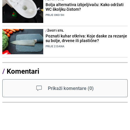
Bolja alternativa izbjeljivaču: Kako održati
WC školjku čistom?
PRIJE OKO 5H
/
ŽIVOT I STIL
Poznati kuhar otkriva: Koje daske za rezanje
su bolje, drvene ili plastične?
PRIJE 2 DANA
/
Komentari
Prikaži komentare
(
0
)