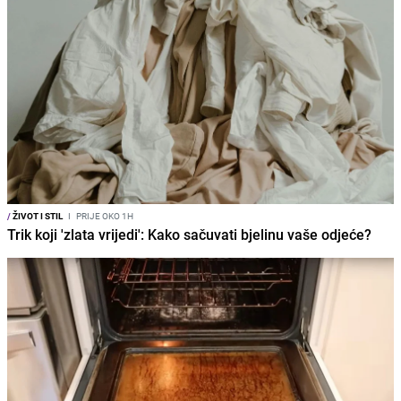
/
ŽIVOT I STIL
I
PRIJE OKO 1H
Trik koji 'zlata vrijedi': Kako sačuvati bjelinu vaše odjeće?