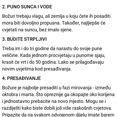
2. PUNO SUNCA I VODE
Božuri trebaju vlagu, ali zemlja u koju ćete ih posaditi
mora biti dovoljno propusna. Također, najljepše će
cvjetati na suncu, bez imalo sjene.
3. BUDITE STRPLJIVI
Treba im i do tri godine da narastu do svoje pune
veličine. Kada jednom procvjetaju u punome sjaju,
krasit će vrt i do 50 godina. Lako se prilagođavaju
novim uvjetima kod presađivanja.
4. PRESAĐIVANJE
Božure je najbolje presaditi u fazi mirovanja - između
oktobra i marta. Što opreznije ga okopajte oko korijena
i jednostavno prebacite na novo mjesto. Mogu se i
razdijeliti kako biste dobili još više raskošnih cvjetova.
Pripazite da na svakom odvojenom dijelu imate barem