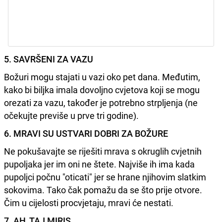
5. SAVRŠENI ZA VAZU
Božuri mogu stajati u vazi oko pet dana. Međutim,
kako bi biljka imala dovoljno cvjetova koji se mogu
orezati za vazu, također je potrebno strpljenja (ne
očekujte previše u prve tri godine).
6. MRAVI SU USTVARI DOBRI ZA BOŽURE
Ne pokušavajte se riješiti mrava s okruglih cvjetnih
pupoljaka jer im oni ne štete. Najviše ih ima kada
pupoljci počnu "oticati" jer se hrane njihovim slatkim
sokovima. Tako čak pomažu da se što prije otvore.
Čim u cijelosti procvjetaju, mravi će nestati.
7. AH, TAJ MIRIS