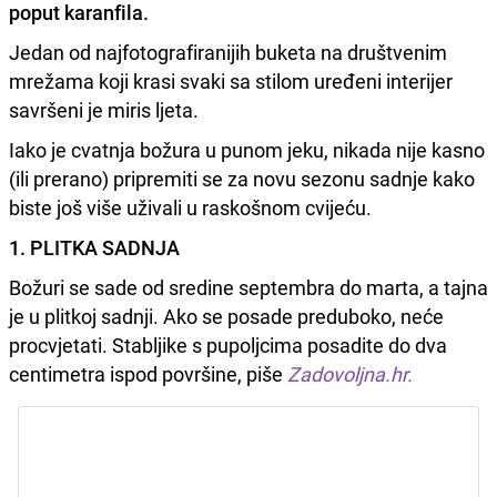
poput karanfila.
Jedan od najfotografiranijih buketa na društvenim
mrežama koji krasi svaki sa stilom uređeni interijer
savršeni je miris ljeta.
Iako je cvatnja božura u punom jeku, nikada nije kasno
(ili prerano) pripremiti se za novu sezonu sadnje kako
biste još više uživali u raskošnom cvijeću.
1. PLITKA SADNJA
Božuri se sade od sredine septembra do marta, a tajna
je u plitkoj sadnji. Ako se posade preduboko, neće
procvjetati. Stabljike s pupoljcima posadite do dva
centimetra ispod površine, piše
Zadovoljna.hr.