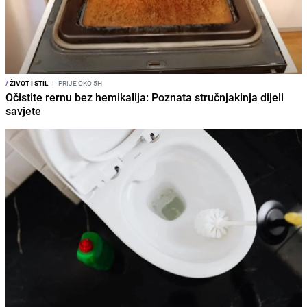
/
ŽIVOT I STIL
I
PRIJE OKO 5H
Očistite rernu bez hemikalija: Poznata stručnjakinja dijeli
savjete