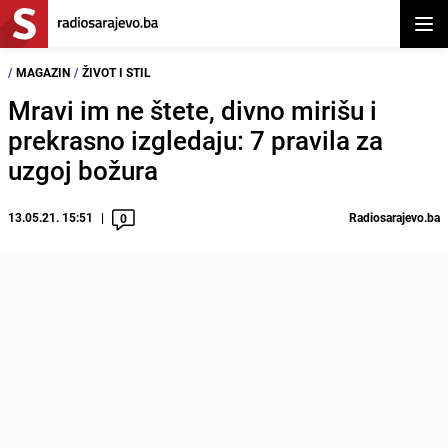
Otvor
/
MAGAZIN
/
ŽIVOT I STIL
Mravi im ne štete, divno mirišu i
prekrasno izgledaju: 7 pravila za
uzgoj božura
13.05.21. 15:51
Radiosarajevo.ba
0