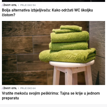
/
ŽIVOT I STIL
I
PRIJE OKO 5H
Bolja alternativa izbjeljivaču: Kako održati WC školjku
čistom?
/
ŽIVOT I STIL
I
PRIJE OKO 6H
Vratite mekoću svojim peškirima: Tajna se krije u jednom
preparatu