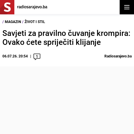
Otvor
/
MAGAZIN
/
ŽIVOT I STIL
Savjeti za pravilno čuvanje krompira:
Ovako ćete spriječiti klijanje
06.07.26. 20:54
Radiosarajevo.ba
1