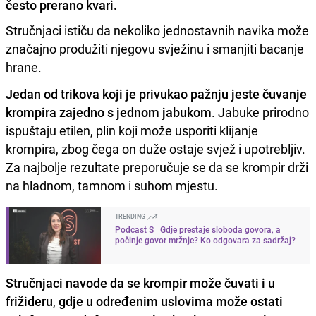
često prerano kvari.
Stručnjaci ističu da nekoliko jednostavnih navika može
značajno produžiti njegovu svježinu i smanjiti bacanje
hrane.
Jedan od trikova koji je privukao pažnju jeste čuvanje
krompira zajedno s jednom jabukom
. Jabuke prirodno
ispuštaju etilen, plin koji može usporiti klijanje
krompira, zbog čega on duže ostaje svjež i upotrebljiv.
Za najbolje rezultate preporučuje se da se krompir drži
na hladnom, tamnom i suhom mjestu.
TRENDING
Podcast S | Gdje prestaje sloboda govora, a
počinje govor mržnje? Ko odgovara za sadržaj?
Stručnjaci navode da se krompir može čuvati i u
frižideru
,
gdje u određenim uslovima može ostati