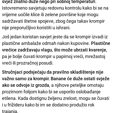
svjež znatno duže nego pri sobnoj temperaturi
.
Istovremeno savjetuju redovnu kontrolu kako bi se na
vrijeme uočile klice ili zelene površine koje mogu
sadržavati štetne spojeve, zbog čega takav krompir
nije preporučljivo koristiti u ishrani.
Još jedan koristan savjet jeste da se krompir izvadi iz
plastične ambalaže odmah nakon kupovine.
Plastične
vrećice zadržavaju vlagu
,
što može ubrzati kvarenje
,
pa je bolje čuvati krompir u papirnoj vreći, mrežastoj
vreći ili prozračnoj posudi.
Stručnjaci podsjećaju da pravilno skladištenje nije
važno samo za krompir. Banane će duže ostati svježe
ako se odvoje iz grozda
, a njihove peteljke omotaju
prozirnom folijom kako bi se usporilo oslobađanje
etilena. Kada dostignu željenu zrelost, mogu se čuvati
i u frižideru kako bi im se dodatno produžio rok
trajanja.