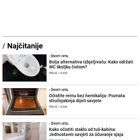
/
Najčitanije
/
ŽIVOT I STIL
Bolja alternativa izbjeljivaču: Kako održati
WC školjku čistom?
PRIJE 1 DAN
/
ŽIVOT I STIL
Očistite rernu bez hemikalija: Poznata
stručnjakinja dijeli savjete
PRIJE 1 DAN
/
ŽIVOT I STIL
Kako očistiti staklo od tuš-kabina:
Jednostavni savjeti za očuvanje sjaja