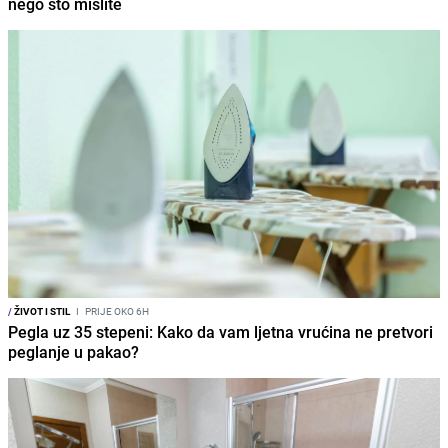
nego što mislite
/
ŽIVOT I STIL
I
PRIJE OKO 6H
Pegla uz 35 stepeni: Kako da vam ljetna vrućina ne pretvori
peglanje u pakao?