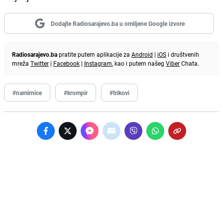
Dodajte Radiosarajevo.ba u omiljene Google izvore
Radiosarajevo.ba
pratite putem aplikacije za
Android
|
iOS
i društvenih
mreža
Twitter
|
Facebook
|
Instagram
, kao i putem našeg
Viber
Chata.
#namirnice
#krompir
#trikovi