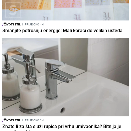
/
ŽIVOT I STIL
I
PRIJE OKO 4H
Smanjite potrošnju energije: Mali koraci do velikih ušteda
/
ŽIVOT I STIL
I
PRIJE OKO 6H
Znate li za šta služi rupica pri vrhu umivaonika? Bitnija je