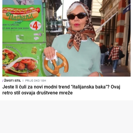
/
ŽIVOT I STIL
I
PRIJE OKO 18H
Jeste li čuli za novi modni trend "italijanska baka"? Ovaj
retro stil osvaja društvene mreže