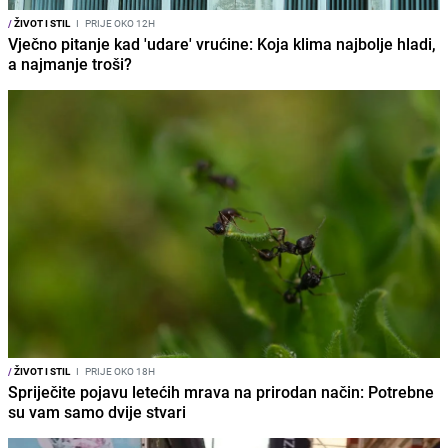
/
ŽIVOT I STIL
I
PRIJE OKO 12H
Vječno pitanje kad 'udare' vrućine: Koja klima najbolje hladi,
a najmanje troši?
/
ŽIVOT I STIL
I
PRIJE OKO 18H
Spriječite pojavu letećih mrava na prirodan način: Potrebne
su vam samo dvije stvari