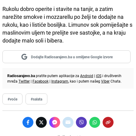
Rukolu dobro operite i stavite na tanjir, a zatim
narežite smokve i mozzarellu po želji te dodajte na
rukolu, kao i listiće bosiljka. Limunov sok pomiješajte s
maslinovim uljem te prelijte sve sastojke, a na kraju
dodajte malo soli i bibera.
Dodajte Radiosarajevo.ba u omiljene Google izvore
Radiosarajevo.ba
pratite putem aplikacije za
Android
|
iOS
i društvenih
mreža
Twitter
|
Facebook
|
Instagram
, kao i putem našeg
Viber
Chata.
#voće
#salata