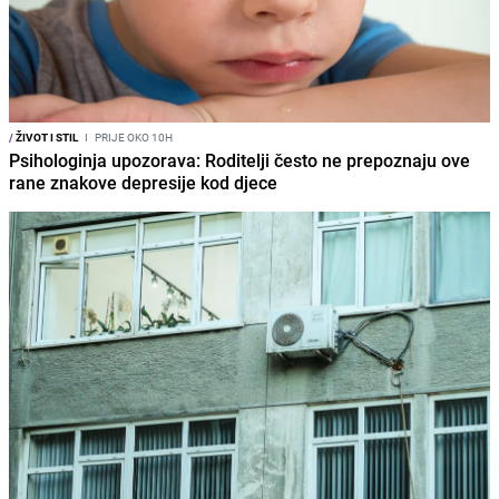
/
ŽIVOT I STIL
I
PRIJE OKO 10H
Psihologinja upozorava: Roditelji često ne prepoznaju ove
rane znakove depresije kod djece