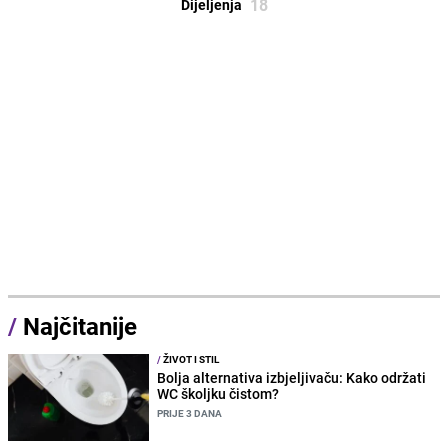
18
Dijeljenja
/
Najčitanije
/
ŽIVOT I STIL
Bolja alternativa izbjeljivaču: Kako održati
WC školjku čistom?
PRIJE 3 DANA