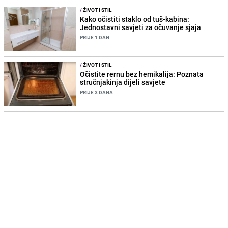
/
ŽIVOT I STIL
Kako očistiti staklo od tuš-kabina:
Jednostavni savjeti za očuvanje sjaja
PRIJE 1 DAN
/
ŽIVOT I STIL
Očistite rernu bez hemikalija: Poznata
stručnjakinja dijeli savjete
PRIJE 3 DANA