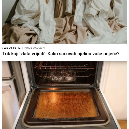
/
ŽIVOT I STIL
I
PRIJE OKO 20H
Trik koji 'zlata vrijedi': Kako sačuvati bjelinu vaše odjeće?