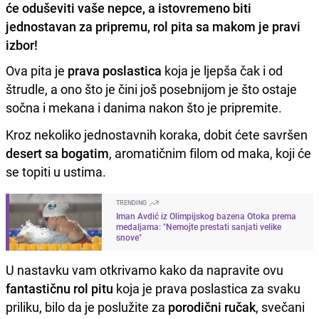
će oduševiti vaše nepce, a istovremeno biti
jednostavan za pripremu, rol pita sa makom je pravi
izbor!
Ova pita je
prava poslastica
koja je ljepša čak i od
štrudle, a ono što je čini još posebnijom je što ostaje
sočna i mekana i danima nakon što je pripremite.
Kroz nekoliko jednostavnih koraka, dobit ćete savršen
desert sa bogatim
, aromatičnim filom od maka, koji će
se topiti u ustima.
TRENDING
Iman Avdić iz Olimpijskog bazena Otoka prema
medaljama: "Nemojte prestati sanjati velike
snove"
U nastavku vam otkrivamo kako da napravite ovu
fantastičnu rol pitu
koja je prava poslastica za svaku
priliku, bilo da je poslužite za
porodični ručak
, svečani