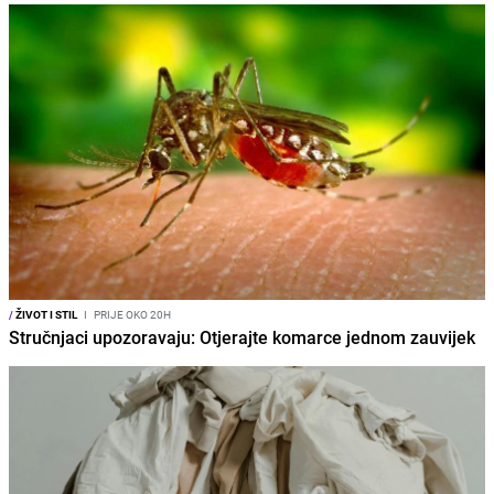
/
ŽIVOT I STIL
I
PRIJE OKO 20H
Stručnjaci upozoravaju: Otjerajte komarce jednom zauvijek