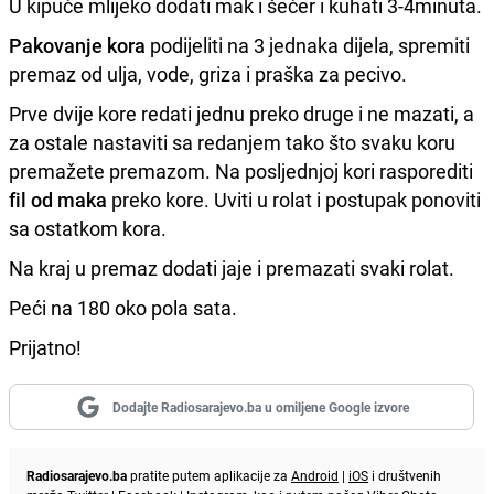
U kipuće mlijeko dodati mak i šećer i kuhati 3-4minuta.
Pakovanje kora
podijeliti na 3 jednaka dijela, spremiti
premaz od ulja, vode, griza i praška za pecivo.
Prve dvije kore redati jednu preko druge i ne mazati, a
za ostale nastaviti sa redanjem tako što svaku koru
premažete premazom. Na posljednjoj kori rasporediti
fil od maka
preko kore. Uviti u rolat i postupak ponoviti
sa ostatkom kora.
Na kraj u premaz dodati jaje i premazati svaki rolat.
Peći na 180 oko pola sata.
Prijatno!
Dodajte Radiosarajevo.ba u omiljene Google izvore
Radiosarajevo.ba
pratite putem aplikacije za
Android
|
iOS
i društvenih