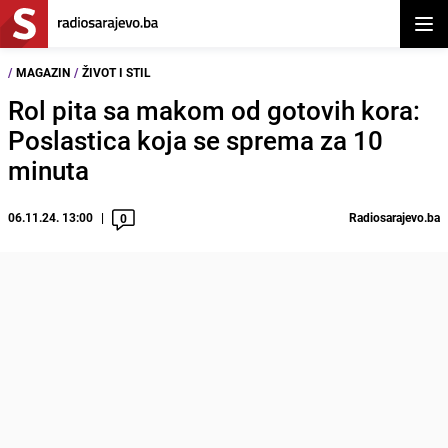
Otvor
/
MAGAZIN
/
ŽIVOT I STIL
Rol pita sa makom od gotovih kora:
Poslastica koja se sprema za 10
minuta
06.11.24. 13:00
Radiosarajevo.ba
0