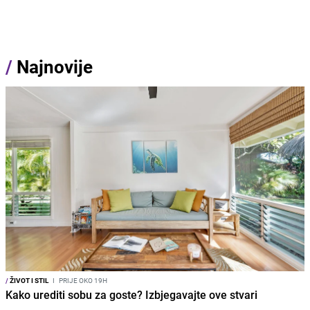
/
Najnovije
/
ŽIVOT I STIL
I
PRIJE OKO 19H
Kako urediti sobu za goste? Izbjegavajte ove stvari