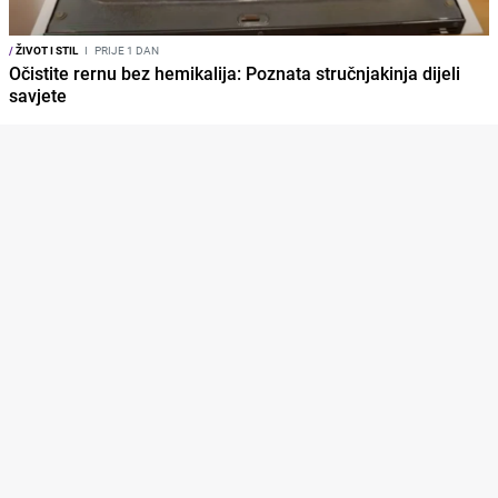
/
ŽIVOT I STIL
I
PRIJE 1 DAN
Očistite rernu bez hemikalija: Poznata stručnjakinja dijeli
savjete