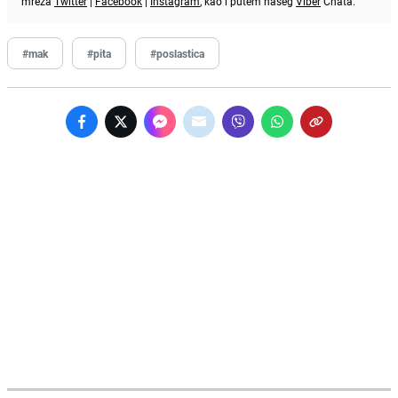
mreža
Twitter
|
Facebook
|
Instagram
, kao i putem našeg
Viber
Chata.
#mak
#pita
#poslastica