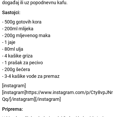
događaj ili uz popodnevnu kafu.
Sastojci:
- 500g gotovih kora
- 200ml mlijeka
- 200g mljevenog maka
- 1 jaje
- 80ml ulja
- 4 kašike griza
- 1 prašak za pecivo
- 200g šećera
- 3-4 kašike vode za premaz
[instagram]
[instagram]https://www.instagram.com/p/Cty8vpJNr
Qq/[/instagram][/instagram]
Priprema: