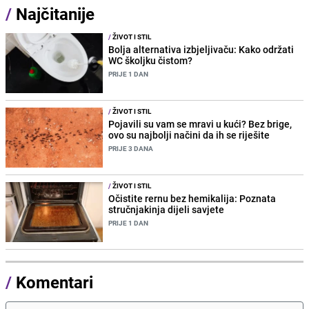
/
Najčitanije
/
ŽIVOT I STIL
Bolja alternativa izbjeljivaču: Kako održati
WC školjku čistom?
PRIJE 1 DAN
/
ŽIVOT I STIL
Pojavili su vam se mravi u kući? Bez brige,
ovo su najbolji načini da ih se riješite
PRIJE 3 DANA
/
ŽIVOT I STIL
Očistite rernu bez hemikalija: Poznata
stručnjakinja dijeli savjete
PRIJE 1 DAN
/
Komentari