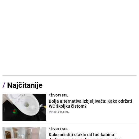
/
Najčitanije
/
ŽIVOT I STIL
Bolja alternativa izbjeljivaču: Kako održati
WC školjku čistom?
PRIJE 2 DANA
/
ŽIVOT I STIL
Kako očistiti staklo od tuš-kabina: