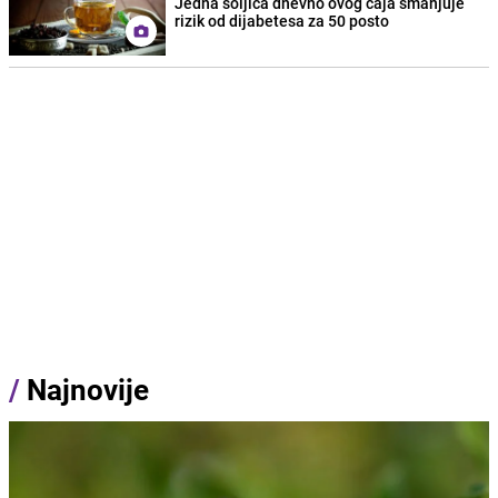
Jedna šoljica dnevno ovog čaja smanjuje
rizik od dijabetesa za 50 posto
/
Najnovije