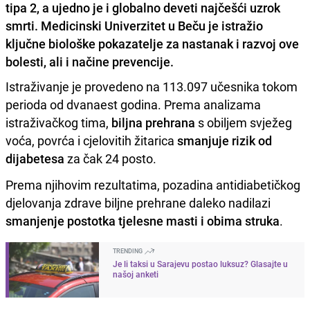
tipa 2, a ujedno je i globalno deveti najčešći uzrok
smrti. Medicinski Univerzitet u Beču je istražio
ključne biološke pokazatelje za nastanak i razvoj ove
bolesti, ali i načine prevencije.
Istraživanje je provedeno na 113.097 učesnika tokom
perioda od dvanaest godina. Prema analizama
istraživačkog tima,
biljna prehrana
s obiljem svježeg
voća, povrća i cjelovitih žitarica
smanjuje rizik od
dijabetesa
za čak 24 posto.
Prema njihovim rezultatima, pozadina antidiabetičkog
djelovanja zdrave biljne prehrane daleko nadilazi
smanjenje postotka tjelesne masti i obima struka
.
TRENDING
Je li taksi u Sarajevu postao luksuz? Glasajte u
našoj anketi