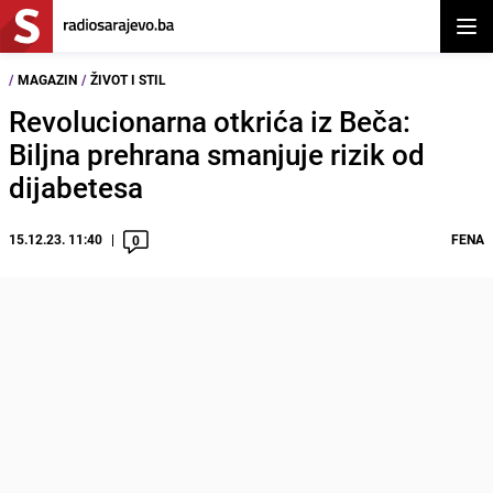
Otvor
/
MAGAZIN
/
ŽIVOT I STIL
Revolucionarna otkrića iz Beča:
Biljna prehrana smanjuje rizik od
dijabetesa
15.12.23. 11:40
FENA
0