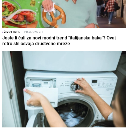
/
ŽIVOT I STIL
I
PRIJE OKO 2H
Jeste li čuli za novi modni trend "italijanska baka"? Ovaj
retro stil osvaja društvene mreže