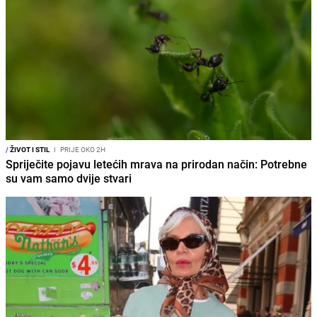
/
ŽIVOT I STIL
I
PRIJE OKO 2H
Spriječite pojavu letećih mrava na prirodan način: Potrebne
su vam samo dvije stvari