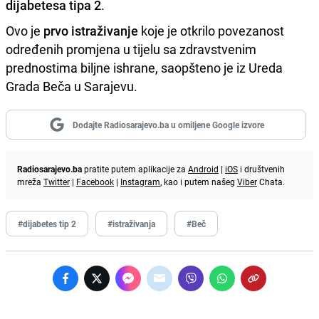
dijabetesa tipa 2
.
Ovo je
prvo istraživanje
koje je otkrilo povezanost
određenih promjena u tijelu sa zdravstvenim
prednostima biljne ishrane, saopšteno je iz Ureda
Grada Beča u Sarajevu.
Dodajte Radiosarajevo.ba u omiljene Google izvore
Radiosarajevo.ba
pratite putem aplikacije za
Android
|
iOS
i društvenih
mreža
Twitter
|
Facebook
|
Instagram
, kao i putem našeg
Viber
Chata.
#dijabetes tip 2
#istraživanja
#Beč