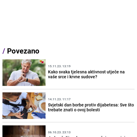
/
Povezano
15.11.23. 13:19
Kako svaka tjelesna aktivnost utječe na
vaše srce i krvne sudove?
14.11.23. 11:17
Svjetski dan borbe protiv dijabetesa: Sve što
trebate znati o ovoj bolesti
06.10.23. 23:13