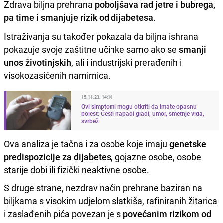
Zdrava biljna prehrana
poboljšava rad jetre i bubrega,
pa time i smanjuje rizik od dijabetesa
.
Istraživanja su također pokazala da biljna ishrana
pokazuje svoje zaštitne učinke samo ako se
smanji
unos životinjskih
, ali i industrijski prerađenih i
visokozasićenih namirnica.
15.11.23. 14:10
Ovi simptomi mogu otkriti da imate opasnu
bolest: Česti napadi gladi, umor, smetnje vida,
svrbež
Ova analiza je tačna i za osobe koje imaju
genetske
predispozicije za dijabetes
, gojazne osobe, osobe
starije dobi ili fizički neaktivne osobe.
S druge strane, nezdrav način prehrane baziran na
biljkama s visokim udjelom slatkiša, rafiniranih žitarica
i zaslađenih pića povezan je s
povećanim rizikom od