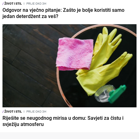
/
ŽIVOT I STIL
I
PRIJE OKO 3H
Odgovor na vječno pitanje: Zašto je bolje koristiti samo
jedan deterdžent za veš?
/
ŽIVOT I STIL
I
PRIJE OKO 3H
Riješite se neugodnog mirisa u domu: Savjeti za čistu i
svježiju atmosferu