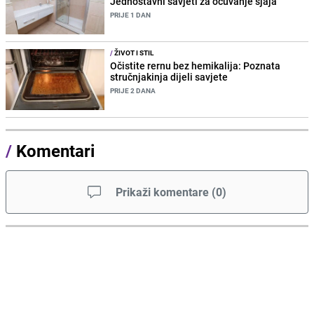
Jednostavni savjeti za očuvanje sjaja
PRIJE 1 DAN
/
ŽIVOT I STIL
Očistite rernu bez hemikalija: Poznata
stručnjakinja dijeli savjete
PRIJE 2 DANA
/
Komentari
Prikaži komentare
(
0
)