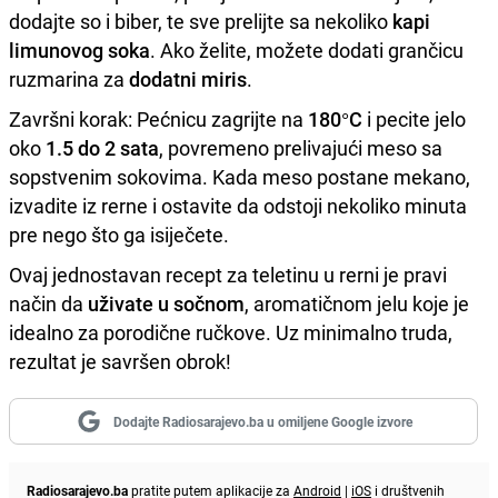
dodajte so i biber, te sve prelijte sa nekoliko
kapi
limunovog soka
. Ako želite, možete dodati grančicu
ruzmarina za
dodatni miris
.
Završni korak: Pećnicu zagrijte na
180°C
i pecite jelo
oko
1.5 do 2 sata
, povremeno prelivajući meso sa
sopstvenim sokovima. Kada meso postane mekano,
izvadite iz rerne i ostavite da odstoji nekoliko minuta
pre nego što ga isiječete.
Ovaj jednostavan recept za teletinu u rerni je pravi
način da
uživate u sočnom
, aromatičnom jelu koje je
idealno za porodične ručkove. Uz minimalno truda,
rezultat je savršen obrok!
Dodajte Radiosarajevo.ba u omiljene Google izvore
Radiosarajevo.ba
pratite putem aplikacije za
Android
|
iOS
i društvenih