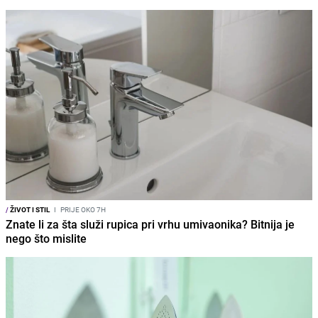
/
ŽIVOT I STIL
I
PRIJE OKO 7H
Znate li za šta služi rupica pri vrhu umivaonika? Bitnija je
nego što mislite