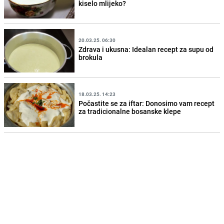
kiselo mlijeko?
20.03.25. 06:30
Zdrava i ukusna: Idealan recept za supu od
brokula
18.03.25. 14:23
Počastite se za iftar: Donosimo vam recept
za tradicionalne bosanske klepe