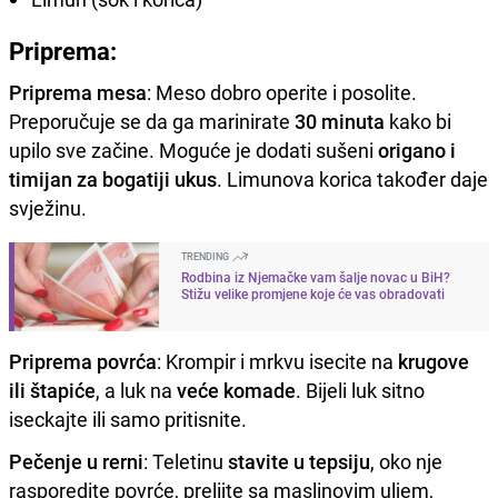
Priprema:
Priprema mesa
: Meso dobro operite i posolite.
Preporučuje se da ga marinirate
30 minuta
kako bi
upilo sve začine. Moguće je dodati sušeni
origano i
timijan za bogatiji ukus
. Limunova korica također daje
svježinu.
TRENDING
Rodbina iz Njemačke vam šalje novac u BiH?
Stižu velike promjene koje će vas obradovati
Priprema povrća
: Krompir i mrkvu isecite na
krugove
ili štapiće
, a luk na
veće komade
. Bijeli luk sitno
iseckajte ili samo pritisnite.
Pečenje u rerni
: Teletinu
stavite u tepsiju
, oko nje
rasporedite povrće, prelijte sa maslinovim uljem,