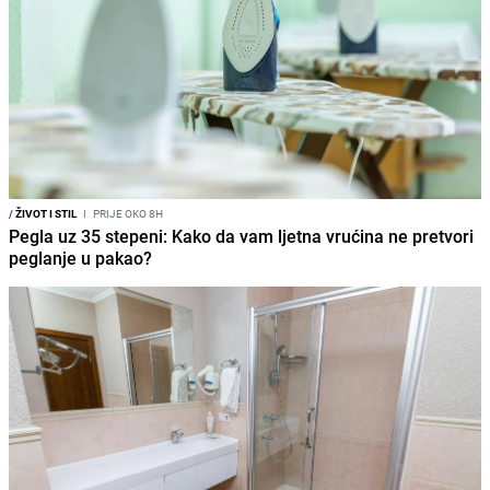
/
ŽIVOT I STIL
I
PRIJE OKO 8H
Pegla uz 35 stepeni: Kako da vam ljetna vrućina ne pretvori
peglanje u pakao?