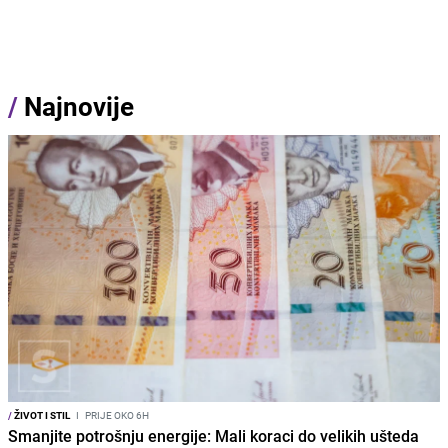
/
Najnovije
/
ŽIVOT I STIL
I
PRIJE OKO 6H
Smanjite potrošnju energije: Mali koraci do velikih ušteda