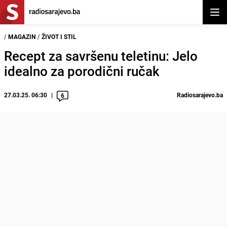
Otvor
/
MAGAZIN
/
ŽIVOT I STIL
Recept za savršenu teletinu: Jelo
idealno za porodični ručak
27.03.25. 06:30
Radiosarajevo.ba
6