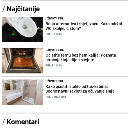
/
Najčitanije
/
ŽIVOT I STIL
Bolja alternativa izbjeljivaču: Kako održati
WC školjku čistom?
PRIJE 1 DAN
/
ŽIVOT I STIL
Očistite rernu bez hemikalija: Poznata
stručnjakinja dijeli savjete
PRIJE 1 DAN
/
ŽIVOT I STIL
Kako očistiti staklo od tuš-kabina:
Jednostavni savjeti za očuvanje sjaja
PRIJE OKO 10H
/
Komentari