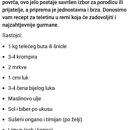
povrća, ovo jelo postaje savršen izbor za porodicu ili
prijatelje, a priprema je jednostavna i brza. Donosimo
vam recept za teletinu u rerni koja će zadovoljiti i
najzahtjevnije gurmane.
Sastojci:
1 kg telećeg buta ili šnicle
3-4 krompira
2 mrkve
1 crni luk
3-4 čena bijelog luka
Maslinovo ulje
Sol i biber po ukusu
Sušeni origano i timijan (po želji)
Limun (sok i korica)