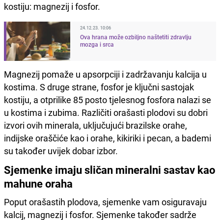
kostiju: magnezij i fosfor.
24.12.23. 10:06
Ova hrana može ozbiljno naštetiti zdravlju
mozga i srca
Magnezij pomaže u apsorpciji i zadržavanju kalcija u
kostima. S druge strane, fosfor je ključni sastojak
kostiju, a otprilike 85 posto tjelesnog fosfora nalazi se
u kostima i zubima. Različiti orašasti plodovi su dobri
izvori ovih minerala, uključujući brazilske orahe,
indijske oraščiće kao i orahe, kikiriki i pecan, a bademi
su također uvijek dobar izbor.
Sjemenke imaju sličan mineralni sastav kao
mahune oraha
Poput orašastih plodova, sjemenke vam osiguravaju
kalcij, magnezij i fosfor. Sjemenke također sadrže