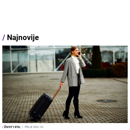
/
Najnovije
/
ŽIVOT I STIL
I
PRIJE OKO 1H