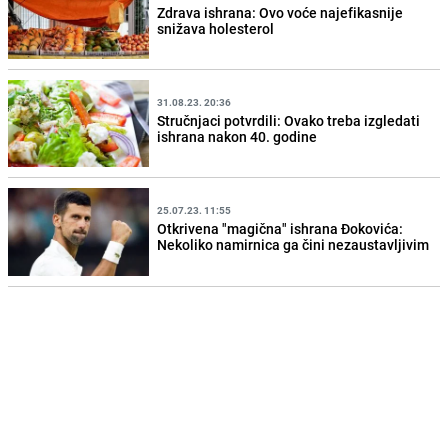
Zdrava ishrana: Ovo voće najefikasnije
snižava holesterol
31.08.23. 20:36
Stručnjaci potvrdili: Ovako treba izgledati
ishrana nakon 40. godine
25.07.23. 11:55
Otkrivena "magična" ishrana Đokovića:
Nekoliko namirnica ga čini nezaustavljivim