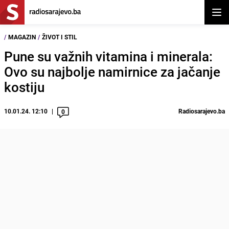
Otvor
/
MAGAZIN
/
ŽIVOT I STIL
Pune su važnih vitamina i minerala:
Ovo su najbolje namirnice za jačanje
kostiju
10.01.24. 12:10
Radiosarajevo.ba
0