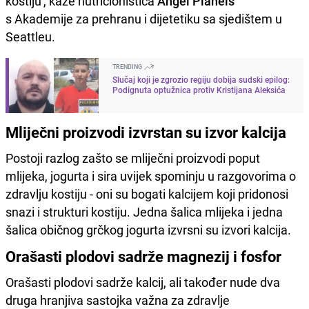
kostiju', kaže nutricionistica
Angel Planels
s Akademije za prehranu i dijetetiku sa sjedištem u
Seattleu.
TRENDING
Slučaj koji je zgrozio regiju dobija sudski epilog:
Podignuta optužnica protiv Kristijana Aleksića
Mliječni proizvodi izvrstan su izvor kalcija
Postoji razlog zašto se mliječni proizvodi poput
mlijeka, jogurta i sira uvijek spominju u razgovorima o
zdravlju kostiju - oni su bogati kalcijem koji pridonosi
snazi ​​i strukturi kostiju. Jedna šalica mlijeka i jedna
šalica običnog grčkog jogurta izvrsni su izvori kalcija.
Orašasti plodovi sadrže magnezij i fosfor
Orašasti plodovi sadrže kalcij, ali također nude dva
druga hranjiva sastojka važna za zdravlje