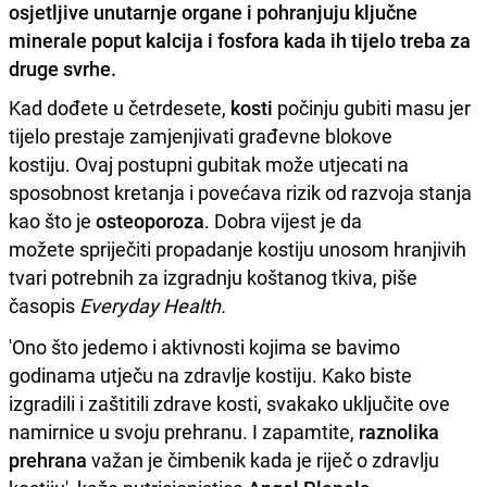
osjetljive unutarnje organe i pohranjuju ključne
minerale poput kalcija i fosfora kada ih tijelo treba za
druge svrhe.
Kad dođete u četrdesete,
kosti
počinju gubiti masu jer
tijelo prestaje zamjenjivati ​​građevne blokove
kostiju. Ovaj postupni gubitak može utjecati na
sposobnost kretanja i povećava rizik od razvoja stanja
kao što je
osteoporoza
. Dobra vijest je da
možete spriječiti propadanje kostiju unosom hranjivih
tvari potrebnih za izgradnju koštanog tkiva, piše
časopis
Everyday Health.
'Ono što jedemo i aktivnosti kojima se bavimo
godinama utječu na zdravlje kostiju. Kako biste
izgradili i zaštitili zdrave kosti, svakako uključite ove
namirnice u svoju prehranu. I zapamtite,
raznolika
prehrana
važan je čimbenik kada je riječ o zdravlju