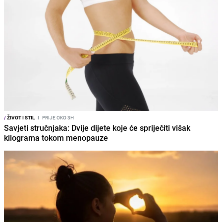
/
ŽIVOT I STIL
I
PRIJE OKO 3H
Savjeti stručnjaka: Dvije dijete koje će spriječiti višak
kilograma tokom menopauze