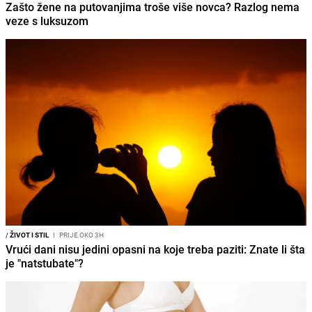
Zašto žene na putovanjima troše više novca? Razlog nema
veze s luksuzom
/
ŽIVOT I STIL
I
PRIJE OKO 3H
Vrući dani nisu jedini opasni na koje treba paziti: Znate li šta
je "natstubate"?