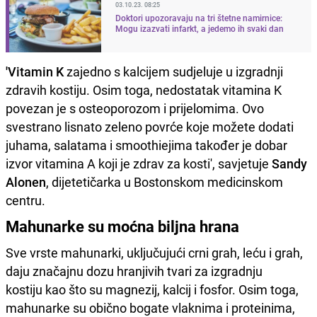
03.10.23. 08:25
Doktori upozoravaju na tri štetne namirnice:
Mogu izazvati infarkt, a jedemo ih svaki dan
'Vitamin K
zajedno s kalcijem sudjeluje u izgradnji
zdravih kostiju. Osim toga, nedostatak vitamina K
povezan je s osteoporozom i prijelomima. Ovo
svestrano lisnato zeleno povrće koje možete dodati
juhama, salatama i smoothiejima također je dobar
izvor vitamina A koji je zdrav za kosti', savjetuje
Sandy
Alonen
, dijetetičarka u Bostonskom medicinskom
centru.
Mahunarke su moćna biljna hrana
Sve vrste mahunarki, uključujući crni grah, leću i grah,
daju značajnu dozu hranjivih tvari za izgradnju
kostiju kao što su magnezij, kalcij i fosfor. Osim toga,
mahunarke su obično bogate vlaknima i proteinima,