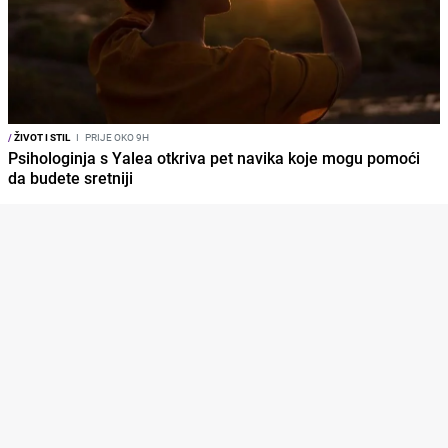
/
ŽIVOT I STIL
I
PRIJE OKO 9H
Psihologinja s Yalea otkriva pet navika koje mogu pomoći
da budete sretniji