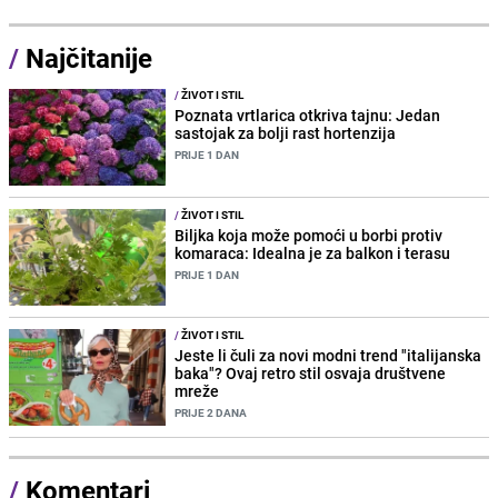
/
Najčitanije
/
ŽIVOT I STIL
Poznata vrtlarica otkriva tajnu: Jedan
sastojak za bolji rast hortenzija
PRIJE 1 DAN
/
ŽIVOT I STIL
Biljka koja može pomoći u borbi protiv
komaraca: Idealna je za balkon i terasu
PRIJE 1 DAN
/
ŽIVOT I STIL
Jeste li čuli za novi modni trend "italijanska
baka"? Ovaj retro stil osvaja društvene
mreže
PRIJE 2 DANA
/
Komentari