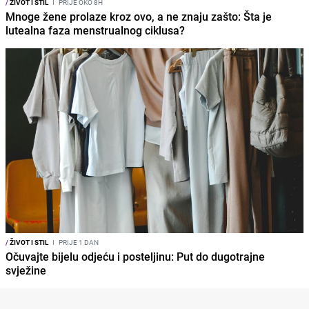
/
ŽIVOT I STIL
I
PRIJE OKO 8H
Mnoge žene prolaze kroz ovo, a ne znaju zašto: Šta je
lutealna faza menstrualnog ciklusa?
/
ŽIVOT I STIL
I
PRIJE 1 DAN
Očuvajte bijelu odjeću i posteljinu: Put do dugotrajne
svježine