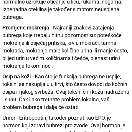
normalno uzrokuje oticanje u licu, rukama, nogama.
Iznenadna oteklina je također simptom neuspjeha
bubrega.
Promjene mokrenja
- Najraniji znakovi zatajenja
bubrega koje trebaju hitnu pozornost su: poteškoće
mokrenja ili osjećaj pritiska, krv u mokraći, tamna
mokraća, mokrenje male količine urina ili manje često,
blijed urin u većim količinama i češće, pjenast urin i
mokrenje tokom noći.
Osip na koži
- Kao što je funkcija bubrega ne uspije,
toksini se nakupljaju u krvi, što često dovodi do kožnih
osipa ili jakog svrbeža. Ovaj toksin čini kožu nadraženu
i suhu. Čak i ako tretirate problem lokalno, vaš
problem bubrega i dalje će ostati.
Umor
- Eritropoetin, također poznat kao EPO, je
hormon koji zdravi bubrezi proizvode. Ovaj hormon je