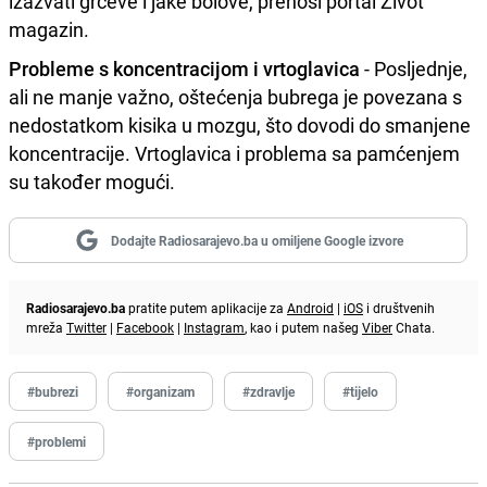
izazvati grčeve i jake bolove, prenosi portal Život
magazin.
Probleme s koncentracijom i vrtoglavica
- Posljednje,
ali ne manje važno, oštećenja bubrega je povezana s
nedostatkom kisika u mozgu, što dovodi do smanjene
koncentracije. Vrtoglavica i problema sa pamćenjem
su također mogući.
Dodajte Radiosarajevo.ba u omiljene Google izvore
Radiosarajevo.ba
pratite putem aplikacije za
Android
|
iOS
i društvenih
mreža
Twitter
|
Facebook
|
Instagram
, kao i putem našeg
Viber
Chata.
#bubrezi
#organizam
#zdravlje
#tijelo
#problemi