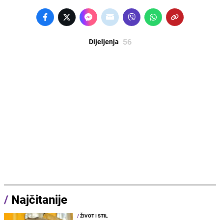
56
Dijeljenja
/
Najčitanije
/
ŽIVOT I STIL