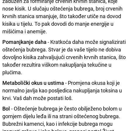
zadužen za formiranje crvenih krvnih stanica, koje
nose kisik. U slučaju oštećenja bubrega, broj crvenih
krvnih stanica smanjuje, što također utiče na dovod
kisika u tijelu. To pak dovodi do manje energije u
mišićima i anemije.
Pomanjkanje daha
- Kratkoća daha može signalizirati
oštećenja bubrega. Stvar je da vaše tijelo ne dobiva
dovoljno kisika zahvaljujući crvenih krvnih stanica, što
također rezultira viškom nakupljanja tekućine u
plućima.
Metabolički okus u ustima
- Promjena okusa koji je
normalno javlja kao posljedica nakupljanja toksina u
krvi. Vaš dah može postati loš.
Bol
- Oštećenje bubrega je često obilježeno bolom u
gornjem dijelu leđa ili na strani oštećenog bubrega.
Bubrežni kamenci, kao i infekcije bubrega mogu