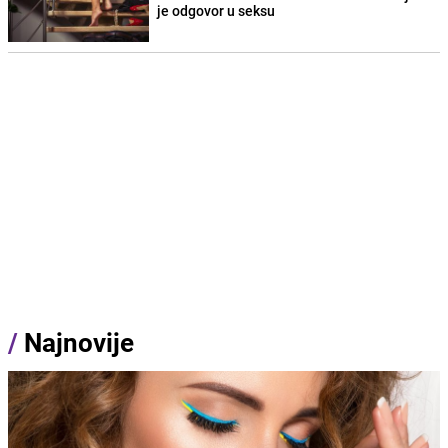
je odgovor u seksu
/
Najnovije