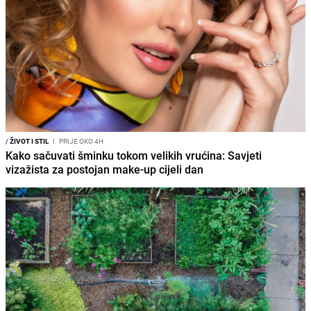
/
ŽIVOT I STIL
I
PRIJE OKO 4H
Kako sačuvati šminku tokom velikih vrućina: Savjeti
vizažista za postojan make-up cijeli dan