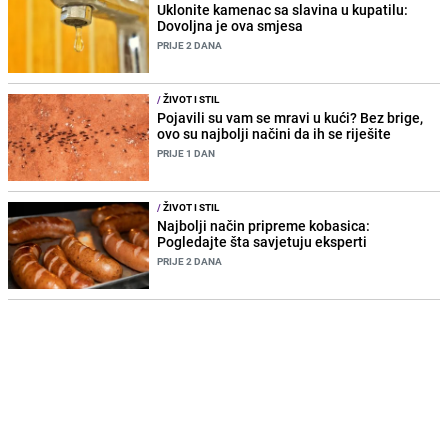
Uklonite kamenac sa slavina u kupatilu:
Dovoljna je ova smjesa
PRIJE 2 DANA
/
ŽIVOT I STIL
Pojavili su vam se mravi u kući? Bez brige,
ovo su najbolji načini da ih se riješite
PRIJE 1 DAN
/
ŽIVOT I STIL
Najbolji način pripreme kobasica:
Pogledajte šta savjetuju eksperti
PRIJE 2 DANA