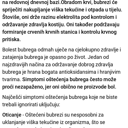
na redovnoj dnevnoj bazi.
Obradom krvi, bubrezi će
spriječiti nakupljanje viška tekućine i otpada u tijelu.
Štoviše, oni drže razinu elektrolita pod kontrolom i
održavanje zdravlja kostiju. Oni također podržavaju
formiranje crvenih krvnih stanica i kontrolu krvnog
pritiska.
Bolest bubrega odmah uječe na cjelokupno zdravlje i
zatajenja bubrega je opasno po život. Jedan od
najzdravijih načina za održavanje dobrog zdravlja
bubrega je hrana bogata antioksidansima i hranjivim
tvarima.
Simptomi oštećenja bubrega često može
proći nezapaženo, jer oni obično ne proizvode bol.
Najčešći simptomi oštećenja bubrega koje ne biste
trebali ignorirati uključuju:
Oticanje
- Oštećeni bubrezi su nesposobni za
uklanjanje viška tekućine iz organizma, što se