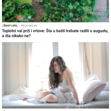
/
ŽIVOT I STIL
I
PRIJE OKO 4H
Toplotni val prži i vrtove: Šta u bašti trebate raditi u augustu,
a šta nikako ne?